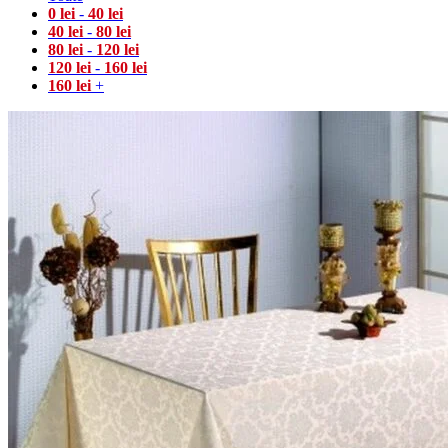
0
lei
-
40
lei
40
lei
-
80
lei
80
lei
-
120
lei
120
lei
-
160
lei
160
lei
+