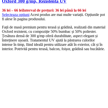
Oxford 300 g/mp, Rezistentă UV
36
lei
–
66
lei
Interval de prețuri: 36 lei până la 66 lei
Selecteaza optiuni
Acest produs are mai multe variații. Opțiunile pot
fi alese în pagina produsului.
Față de masă premium pentru terasă și grădină, realizată din material
Oxford rezistent, cu compoziție 50% bumbac și 50% poliester.
Țesătura densă de 300 g/mp oferă durabilitate, aspect elegant și
întreținere ușoară. Tratamentul UV ajută la păstrarea culorilor
intense în timp, fiind ideală pentru utilizare atât în exterior, cât și în
interior. Potrivită pentru terasă, balcon, foișor, grădină sau bucătărie.