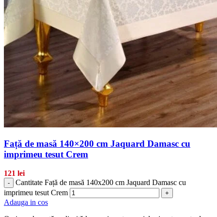
Față de masă 140×200 cm Jaquard Damasc cu
imprimeu tesut Crem
121
lei
Cantitate Față de masă 140x200 cm Jaquard Damasc cu
-
imprimeu tesut Crem
+
Adauga in cos