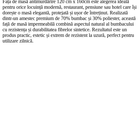
Fața de masă antimurdărire 120 cm x 160cm este alegerea ideală
pentru orice locuință modernă, restaurant, pensiune sau hotel care își
dorește o masă elegantă, protejată și ușor de întreținut. Realizată
dintr-un amestec premium de 70% bumbac și 30% poliester, această
față de masă impermeabilă combină aspectul natural al bumbacului
cu rezistența și durabilitatea fibrelor sintetice. Rezultatul este un
produs practic, estetic și extrem de rezistent la uzură, perfect pentru
utilizare zilnică.