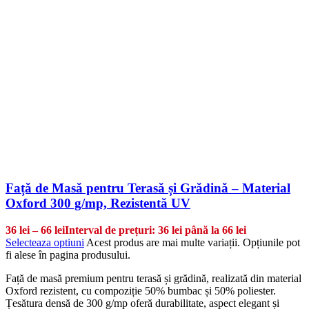
Față de Masă pentru Terasă și Grădină – Material
Oxford 300 g/mp, Rezistentă UV
36
lei
–
66
lei
Interval de prețuri: 36 lei până la 66 lei
Selecteaza optiuni
Acest produs are mai multe variații. Opțiunile pot
fi alese în pagina produsului.
Față de masă premium pentru terasă și grădină, realizată din material
Oxford rezistent, cu compoziție 50% bumbac și 50% poliester.
Țesătura densă de 300 g/mp oferă durabilitate, aspect elegant și