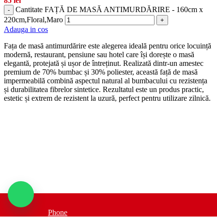
85
lei
Cantitate FAȚĂ DE MASĂ ANTIMURDĂRIRE - 160cm x
-
220cm,Floral,Maro
+
Adauga in cos
Fața de masă antimurdărire este alegerea ideală pentru orice locuință
modernă, restaurant, pensiune sau hotel care își dorește o masă
elegantă, protejată și ușor de întreținut. Realizată dintr-un amestec
premium de 70% bumbac și 30% poliester, această față de masă
impermeabilă combină aspectul natural al bumbacului cu rezistența
și durabilitatea fibrelor sintetice. Rezultatul este un produs practic,
estetic și extrem de rezistent la uzură, perfect pentru utilizare zilnică.
Phone