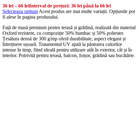
36
lei
–
66
lei
Interval de prețuri: 36 lei până la 66 lei
Selecteaza optiuni
Acest produs are mai multe variații. Opțiunile pot
fi alese în pagina produsului.
Față de masă premium pentru terasă și grădină, realizată din material
Oxford rezistent, cu compoziție 50% bumbac și 50% poliester.
Țesătura densă de 300 g/mp oferă durabilitate, aspect elegant și
întreținere ușoară. Tratamentul UV ajută la păstrarea culorilor
intense în timp, fiind ideală pentru utilizare atât în exterior, cât și în
interior. Potrivită pentru terasă, balcon, foișor, grădină sau bucătărie.