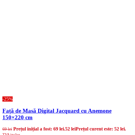
-25%
Față de Masă Digital Jacquard cu Anemone
150×220 cm
Prețul inițial a fost: 69 lei.
52
lei
Prețul curent este: 52 lei.
69
lei
TVA inclus