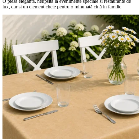
O piesa elegantă, nelipsită la evenimente speciale si restaurante de
lux, dar si un element cheie pentru o minunată cină in familie.