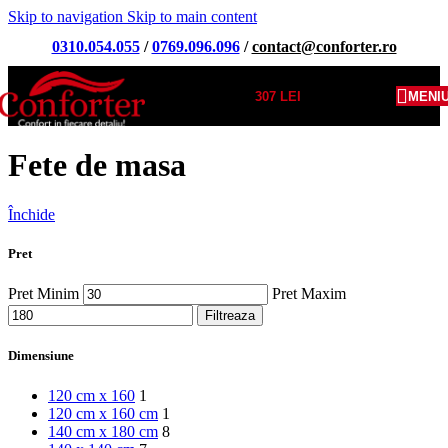
Skip to navigation
Skip to main content
0310.054.055
/
0769.096.096
/
contact@conforter.ro
307
LEI
MENI
Fete de masa
Închide
Pret
Pret Minim
Pret Maxim
Filtreaza
Dimensiune
120 cm x 160
1
120 cm x 160 cm
1
140 cm x 180 cm
8