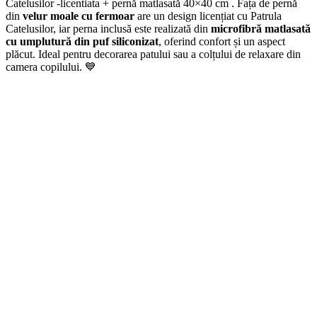
Catelusilor -licentiata + pernă matlasată 40×40 cm . Fața de pernă
din
velur moale cu fermoar
are un design licențiat cu Patrula
Catelusilor, iar perna inclusă este realizată din
microfibră matlasată
cu umplutură din puf siliconizat
, oferind confort și un aspect
plăcut. Ideal pentru decorarea patului sau a colțului de relaxare din
camera copilului. 💙