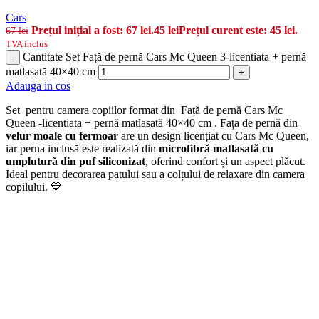
Cars
Prețul inițial a fost: 67 lei.
45
lei
Prețul curent este: 45 lei.
67
lei
TVA inclus
Cantitate Set Față de pernă Cars Mc Queen 3-licentiata + pernă
-
matlasată 40×40 cm
+
Adauga in cos
Set pentru camera copiilor format din Față de pernă Cars Mc
Queen -licentiata + pernă matlasată 40×40 cm . Fața de pernă din
velur moale cu fermoar
are un design licențiat cu Cars Mc Queen,
iar perna inclusă este realizată din
microfibră matlasată cu
umplutură din puf siliconizat
, oferind confort și un aspect plăcut.
Ideal pentru decorarea patului sau a colțului de relaxare din camera
copilului. 💙