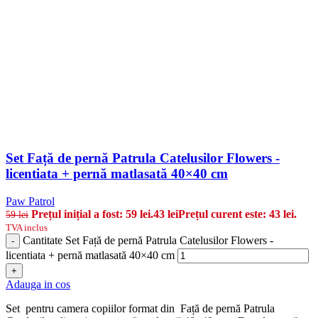
Set Față de pernă Patrula Catelusilor Flowers -
licentiata + pernă matlasată 40×40 cm
Paw Patrol
Prețul inițial a fost: 59 lei.
43
lei
Prețul curent este: 43 lei.
59
lei
TVA inclus
Cantitate Set Față de pernă Patrula Catelusilor Flowers -
-
licentiata + pernă matlasată 40×40 cm
+
Adauga in cos
Set pentru camera copiilor format din Față de pernă Patrula