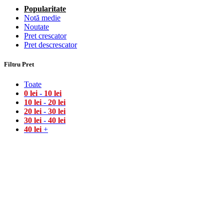
Popularitate
Notă medie
Noutate
Pret crescator
Pret descrescator
Filtru Pret
Toate
0
lei
-
10
lei
10
lei
-
20
lei
20
lei
-
30
lei
30
lei
-
40
lei
40
lei
+