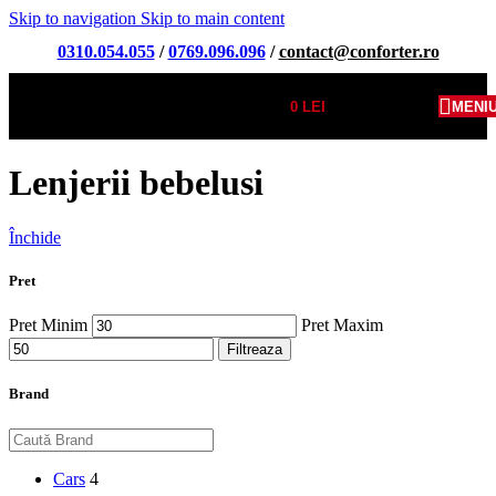
Skip to navigation
Skip to main content
0310.054.055
/
0769.096.096
/
contact@conforter.ro
0
LEI
MENI
Lenjerii bebelusi
Închide
Pret
Pret Minim
Pret Maxim
Filtreaza
Brand
Cars
4