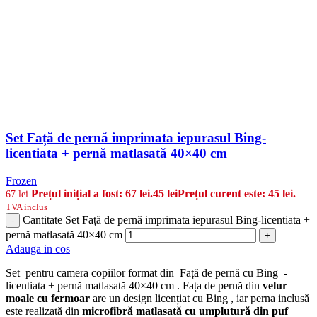
Set Față de pernă imprimata iepurasul Bing-
licentiata + pernă matlasată 40×40 cm
Frozen
Prețul inițial a fost: 67 lei.
45
lei
Prețul curent este: 45 lei.
67
lei
TVA inclus
Cantitate Set Față de pernă imprimata iepurasul Bing-licentiata +
-
pernă matlasată 40×40 cm
+
Adauga in cos
Set pentru camera copiilor format din Față de pernă cu Bing -
licentiata + pernă matlasată 40×40 cm . Fața de pernă din
velur
moale cu fermoar
are un design licențiat cu Bing , iar perna inclusă
este realizată din
microfibră matlasată cu umplutură din puf