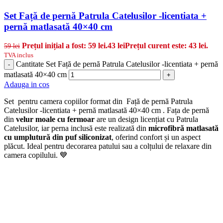
Set Față de pernă Patrula Catelusilor -licentiata +
pernă matlasată 40×40 cm
Prețul inițial a fost: 59 lei.
43
lei
Prețul curent este: 43 lei.
59
lei
TVA inclus
Cantitate Set Față de pernă Patrula Catelusilor -licentiata + pernă
-
matlasată 40×40 cm
+
Adauga in cos
Set pentru camera copiilor format din Față de pernă Patrula
Catelusilor -licentiata + pernă matlasată 40×40 cm . Fața de pernă
din
velur moale cu fermoar
are un design licențiat cu Patrula
Catelusilor, iar perna inclusă este realizată din
microfibră matlasată
cu umplutură din puf siliconizat
, oferind confort și un aspect
plăcut. Ideal pentru decorarea patului sau a colțului de relaxare din
camera copilului. 💙