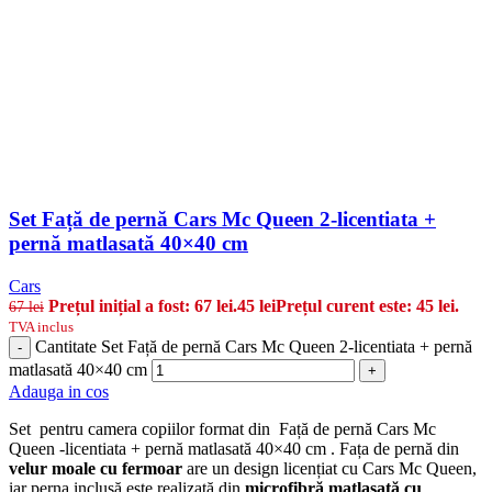
Set Față de pernă Cars Mc Queen 2-licentiata +
pernă matlasată 40×40 cm
Cars
Prețul inițial a fost: 67 lei.
45
lei
Prețul curent este: 45 lei.
67
lei
TVA inclus
Cantitate Set Față de pernă Cars Mc Queen 2-licentiata + pernă
-
matlasată 40×40 cm
+
Adauga in cos
Set pentru camera copiilor format din Față de pernă Cars Mc
Queen -licentiata + pernă matlasată 40×40 cm . Fața de pernă din
velur moale cu fermoar
are un design licențiat cu Cars Mc Queen,
iar perna inclusă este realizată din
microfibră matlasată cu