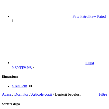
Paw Patrol
Paw Patrol
1
peppa
pig
peppa pig
2
Dimensiune
40x40 cm
30
Acasa
/
Dormitor
/
Articole copii
/
Lenjerii bebelusi
Filtre
Sortare după