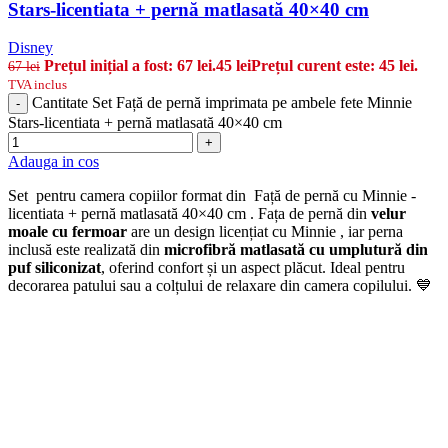
Stars-licentiata + pernă matlasată 40×40 cm
Disney
Prețul inițial a fost: 67 lei.
45
lei
Prețul curent este: 45 lei.
67
lei
TVA inclus
Cantitate Set Față de pernă imprimata pe ambele fete Minnie
-
Stars-licentiata + pernă matlasată 40×40 cm
+
Adauga in cos
Set pentru camera copiilor format din Față de pernă cu Minnie -
licentiata + pernă matlasată 40×40 cm . Fața de pernă din
velur
moale cu fermoar
are un design licențiat cu Minnie , iar perna
inclusă este realizată din
microfibră matlasată cu umplutură din
puf siliconizat
, oferind confort și un aspect plăcut. Ideal pentru
decorarea patului sau a colțului de relaxare din camera copilului. 💙