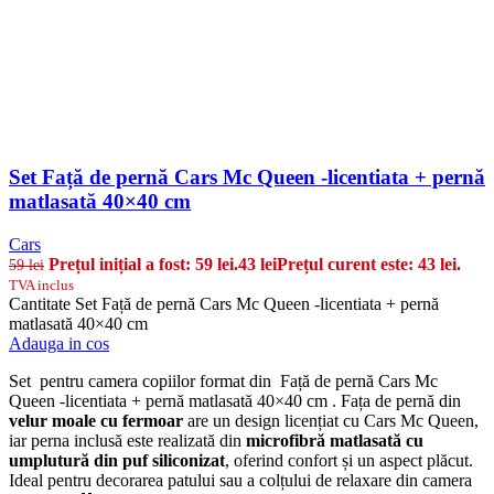
Set Față de pernă Cars Mc Queen -licentiata + pernă
matlasată 40×40 cm
Cars
Prețul inițial a fost: 59 lei.
43
lei
Prețul curent este: 43 lei.
59
lei
TVA inclus
Cantitate Set Față de pernă Cars Mc Queen -licentiata + pernă
matlasată 40×40 cm
Adauga in cos
Set pentru camera copiilor format din Față de pernă Cars Mc
Queen -licentiata + pernă matlasată 40×40 cm . Fața de pernă din
velur moale cu fermoar
are un design licențiat cu Cars Mc Queen,
iar perna inclusă este realizată din
microfibră matlasată cu
umplutură din puf siliconizat
, oferind confort și un aspect plăcut.
Ideal pentru decorarea patului sau a colțului de relaxare din camera