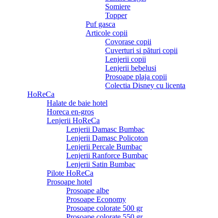
Somiere
Topper
Puf gasca
Articole copii
Covorase copii
Cuverturi si pături copii
Lenjerii copii
Lenjerii bebelusi
Prosoape plaja copii
Colectia Disney cu licenta
HoReCa
Halate de baie hotel
Horeca en-gros
Lenjerii HoReCa
Lenjerii Damasc Bumbac
Lenjerii Damasc Policoton
Lenjerii Percale Bumbac
Lenjerii Ranforce Bumbac
Lenjerii Satin Bumbac
Pilote HoReCa
Prosoape hotel
Prosoape albe
Prosoape Economy
Prosoape colorate 500 gr
Prosoape colorate 550 gr