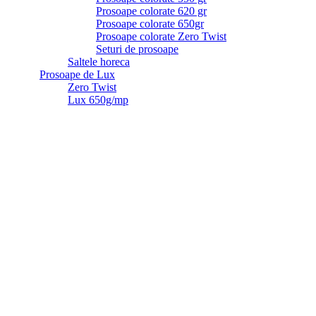
Prosoape colorate 620 gr
Prosoape colorate 650gr
Prosoape colorate Zero Twist
Seturi de prosoape
Saltele horeca
Prosoape de Lux
Zero Twist
Lux 650g/mp