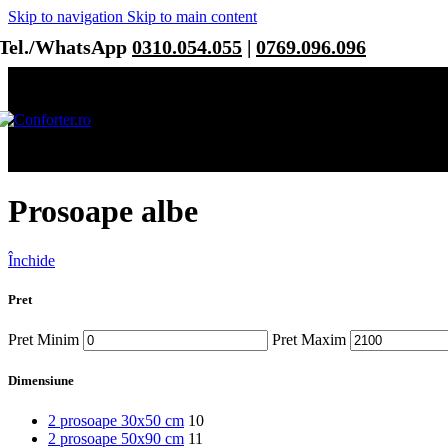
Skip to navigation
Skip to main content
Tel./WhatsApp
0310.054.055
|
0769.096.096
Prosoape albe
Închide
Pret
Pret Minim
Pret Maxim
Dimensiune
2 prosoape 30x50 cm
10
2 prosoape 50x90 cm
11