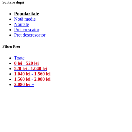
Sortare după
Popularitate
Notă medie
Noutate
Pret crescator
Pret descrescator
Filtru Pret
Toate
0
lei
-
520
lei
520
lei
-
1.040
lei
1.040
lei
-
1.560
lei
1.560
lei
-
2.080
lei
2.080
lei
+