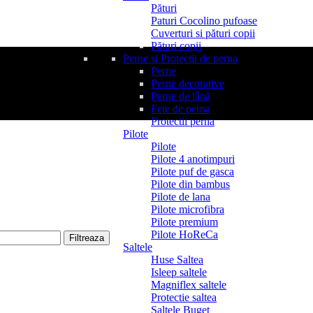
Pături
Paturi Cocolino pufoase
Cuverturi si pături copii
Pături copii
Perne si Protectii de perna
Perne
Perne decorative
Perne de lână
Fete de perna
Protectii perna
Pilote
Pilote
Pilote 4 anotimpuri
Pilote puf de gasca
Pilote din bambus
Pilote de lana
Pilote microfibra
Pilote premium
Pilote HoReCa
Filtreaza
Saltele
Huse Saltea
Isleep saltele
Magniflex saltele
Protectie saltea
Saltele Buget