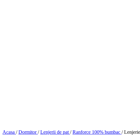
Acasa
/
Dormitor
/
Lenjerii de pat
/
Ranforce 100% bumbac
/
Lenjeri