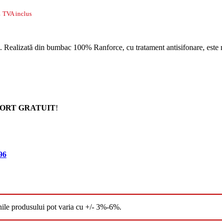
.
TVA inclus
alizată din bumbac 100% Ranforce, cu tratament antisifonare, este moa
ORT GRATUIT
!
96
nile produsului pot varia cu +/- 3%-6%.