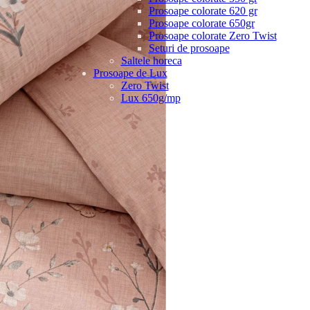
Prosoape colorate 620 gr
Prosoape colorate 650gr
Prosoape colorate Zero Twist
Seturi de prosoape
Saltele horeca
Prosoape de Lux
Zero Twist
Lux 650g/mp