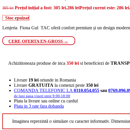
Prețul inițial a fost: 305 lei.
286
lei
Prețul curent este: 286 lei
305
lei
Stoc epuizat
Lenjeria Fiona Gul TAC oferă confort premium și un design modern. Re
CERE OFERTA EN-GROSS →
Achizitioneaza produse de inca
350
lei
si beneficiezi de
TRANSP
Livrare
19 lei
oriunde in Romania
Livrare
GRATUITA
la comenzi peste
350 lei
COMANDA TELEFONIC LA
0310.054.055
sau
0769.096.0
de luni pana vineri intre 9:00-18:00
Plata la livrare sau online cu cardul
Plata in 3 rate fara dobanda
Imaginea reprezintă o simulare cu caracter informativ. Dimensiu