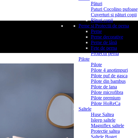
Pături
Paturi Cocolino pufoase
Cuverturi si pături copii
Pături copii
Perne si Protectii de perna
Perne
Perne decorative
Perne de lână
Fete de perna
Protectii perna
Pilote
Pilote
Pilote 4 anotimpuri
Pilote puf de gasca
Pilote din bambus
Pilote de lana
Pilote microfibra
Pilote premium
Pilote HoReCa
Saltele
Huse Saltea
Isleep saltele
Magniflex saltele
Protectie saltea
Saltele Buget