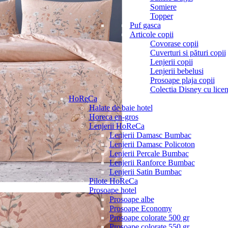
Somiere
Topper
Puf gasca
Articole copii
Covorase copii
Cuverturi si pături copii
Lenjerii copii
Lenjerii bebelusi
Prosoape plaja copii
Colectia Disney cu licen
HoReCa
Halate de baie hotel
Horeca en-gros
Lenjerii HoReCa
Lenjerii Damasc Bumbac
Lenjerii Damasc Policoton
Lenjerii Percale Bumbac
Lenjerii Ranforce Bumbac
Lenjerii Satin Bumbac
Pilote HoReCa
Prosoape hotel
Prosoape albe
Prosoape Economy
Prosoape colorate 500 gr
Prosoape colorate 550 gr