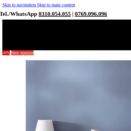
Skip to navigation
Skip to main content
Tel./WhatsApp
0310.054.055
|
0769.096.096
-6%
Stoc epuizat