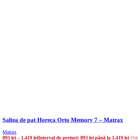
Saltea de pat Horeca Orto Memory 7 – Matrax
Matrax
893
lei
–
1.419
lei
Interval de prețuri: 893 lei până la 1.419 lei
TVA