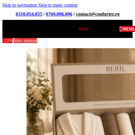
Skip to navigation
Skip to main content
0310.054.055
/
0769.096.096
/
contact@conforter.ro
0
LEI
MENI
-33%
Stoc epuizat