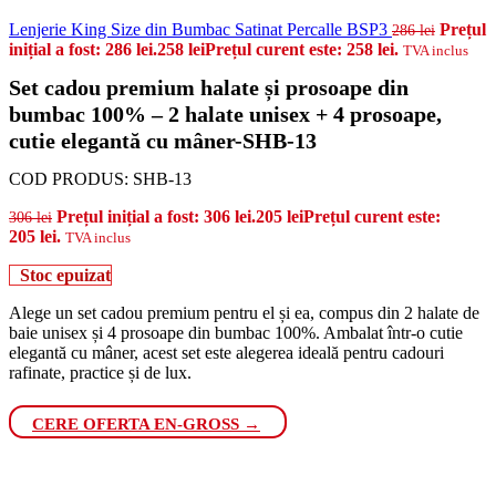
Lenjerie King Size din Bumbac Satinat Percalle BSP3
Prețul
286
lei
inițial a fost: 286 lei.
258
lei
Prețul curent este: 258 lei.
TVA inclus
Set cadou premium halate și prosoape din
bumbac 100% – 2 halate unisex + 4 prosoape,
cutie elegantă cu mâner-SHB-13
COD PRODUS:
SHB-13
Prețul inițial a fost: 306 lei.
205
lei
Prețul curent este:
306
lei
205 lei.
TVA inclus
Stoc epuizat
Alege un set cadou premium pentru el și ea, compus din 2 halate de
baie unisex și 4 prosoape din bumbac 100%. Ambalat într-o cutie
elegantă cu mâner, acest set este alegerea ideală pentru cadouri
rafinate, practice și de lux.
CERE OFERTA EN-GROSS →