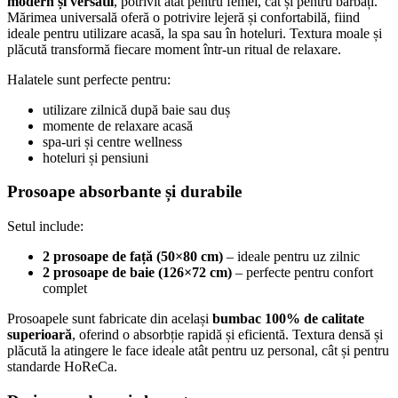
modern și versatil
, potrivit atât pentru femei, cât și pentru bărbați.
Mărimea universală oferă o potrivire lejeră și confortabilă, fiind
ideale pentru utilizare acasă, la spa sau în hoteluri. Textura moale și
plăcută transformă fiecare moment într-un ritual de relaxare.
Halatele sunt perfecte pentru:
utilizare zilnică după baie sau duș
momente de relaxare acasă
spa-uri și centre wellness
hoteluri și pensiuni
Prosoape absorbante și durabile
Setul include:
2 prosoape de față (50×80 cm)
– ideale pentru uz zilnic
2 prosoape de baie (126×72 cm)
– perfecte pentru confort
complet
Prosoapele sunt fabricate din același
bumbac 100% de calitate
superioară
, oferind o absorbție rapidă și eficientă. Textura densă și
plăcută la atingere le face ideale atât pentru uz personal, cât și pentru
standarde HoReCa.