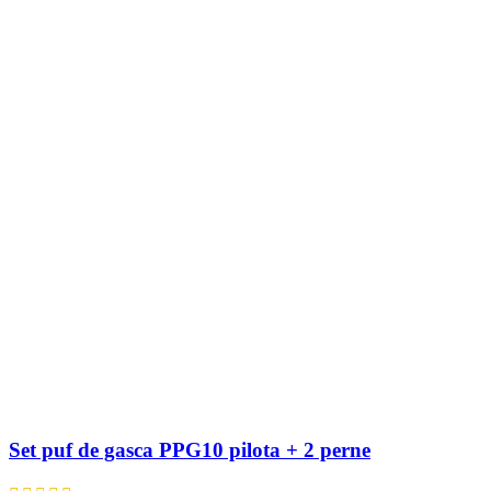
Set puf de gasca PPG10 pilota + 2 perne