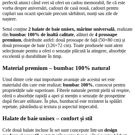
perfectă atunci când vrei să oferi un cadou memorabil, fie că este
vorba despre aniversări, cadouri de casă nouă, cadouri pentru
cupluri sau ocazii speciale precum sărbători, nunți sau zile de
naștere.
Setul conține
2 halate de baie unisex, mărime universală
, realizate
din
bumbac 100% de înaltă calitate
, alături de
4 prosoape
premium
, distribuite astfel: două prosoape de față (50×80 cm) și
două prosoape de baie (126×72 cm). Toate produsele sunt atent
selecționate pentru a oferi o senzație plăcută la atingere, absorbție
excelentă și durabilitate în timp.
Material premium – bumbac 100% natural
Unul dintre cele mai importante avantaje ale acestui set este
materialul din care este realizat:
bumbac 100%
, cunoscut pentru
proprietățile sale superioare. Fibrele naturale permit pielii să respire,
oferă o absorbție rapidă a apei și mențin o senzație de prospețime
după fiecare utilizare. În plus, bumbacul este rezistent la spălări
repetate, păstrându-și textura și aspectul impecabil.
Halate de baie unisex – confort și stil
Cele două halate incluse în set sunt concepute într-un
design