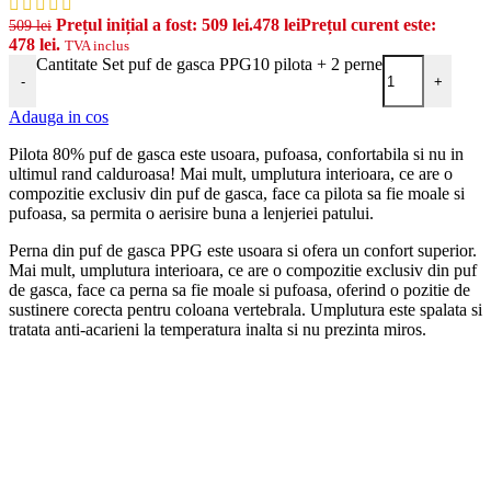
Prețul inițial a fost: 509 lei.
478
lei
Prețul curent este:
509
lei
478 lei.
TVA inclus
Cantitate Set puf de gasca PPG10 pilota + 2 perne
-
+
Adauga in cos
Pilota 80% puf de gasca este usoara, pufoasa, confortabila si nu in
ultimul rand calduroasa! Mai mult, umplutura interioara, ce are o
compozitie exclusiv din puf de gasca, face ca pilota sa fie moale si
pufoasa, sa permita o aerisire buna a lenjeriei patului.
Perna din puf de gasca PPG este usoara si ofera un confort superior.
Mai mult, umplutura interioara, ce are o compozitie exclusiv din puf
de gasca, face ca perna sa fie moale si pufoasa, oferind o pozitie de
sustinere corecta pentru coloana vertebrala. Umplutura este spalata si
tratata anti-acarieni la temperatura inalta si nu prezinta miros.