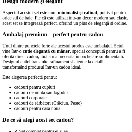
Design modern și elegant
Aspectul acestui set este unul
minimalist și rafinat
, potrivit pentru
orice stil de baie. Fie că este utilizat într-un decor modern sau clasic,
acest set se integrează perfect, oferind un plus de eleganță și ordine.
Ambalaj premium – perfect pentru cadou
Unul dintre punctele forte ale acestui produs este ambalajul. Setul
vine într-o
cutie elegantă cu mâner
, special concepută pentru a fi
oferită direct cadou, fără a mai necesita împachetare suplimentară.
Designul cutiei transmite rafinament și atenție la detalii,
transformând produsul într-un cadou ideal.
Este alegerea perfectă pentru:
cadouri pentru cupluri
cadouri de nuntă sau logodnă
cadouri corporate
cadouri de sărbători (Crăciun, Paște)
cadouri pentru casă nouă
De ce să alegi acest set cadou?
✔ Set complet pentru el și ea