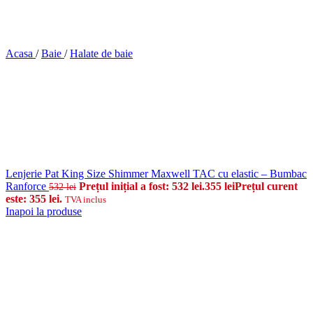
Acasa
/
Baie
/
Halate de baie
Lenjerie Pat King Size Shimmer Maxwell TAC cu elastic – Bumbac
Ranforce
Prețul inițial a fost: 532 lei.
355
lei
Prețul curent
532
lei
este: 355 lei.
TVA inclus
Inapoi la produse