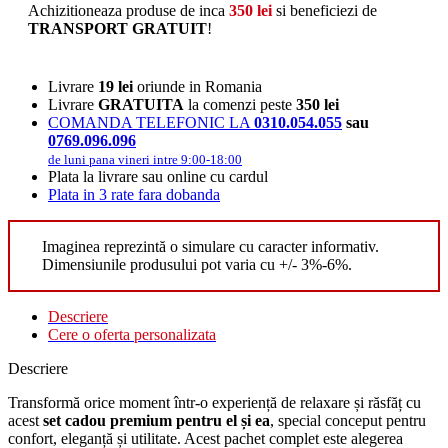
Achizitioneaza produse de inca
350
lei
si beneficiezi de
TRANSPORT GRATUIT
!
Livrare
19 lei
oriunde in Romania
Livrare
GRATUITA
la comenzi peste
350 lei
COMANDA TELEFONIC LA
0310.054.055
sau
0769.096.096
de luni pana vineri intre 9:00-18:00
Plata la livrare sau online cu cardul
Plata in 3 rate fara dobanda
Imaginea reprezintă o simulare cu caracter informativ.
Dimensiunile produsului pot varia cu +/- 3%-6%.
Descriere
Cere o oferta personalizata
Descriere
Transformă orice moment într-o experiență de relaxare și răsfăț cu
acest
set cadou premium pentru el și ea
, special conceput pentru
confort, eleganță și utilitate. Acest pachet complet este alegerea