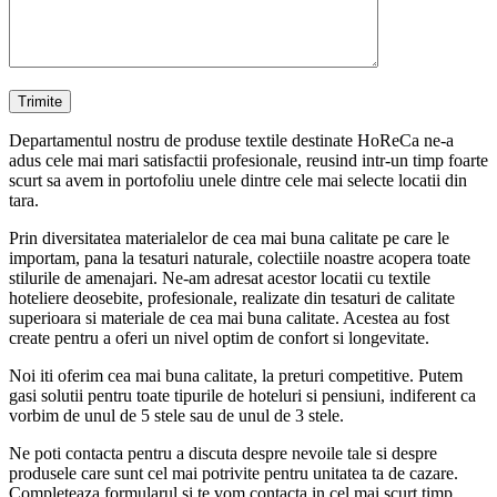
Departamentul nostru de produse textile destinate HoReCa ne-a
adus cele mai mari satisfactii profesionale, reusind intr-un timp foarte
scurt sa avem in portofoliu unele dintre cele mai selecte locatii din
tara.
Prin diversitatea materialelor de cea mai buna calitate pe care le
importam, pana la tesaturi naturale, colectiile noastre acopera toate
stilurile de amenajari. Ne-am adresat acestor locatii cu textile
hoteliere deosebite, profesionale, realizate din tesaturi de calitate
superioara si materiale de cea mai buna calitate. Acestea au fost
create pentru a oferi un nivel optim de confort si longevitate.
Noi iti oferim cea mai buna calitate, la preturi competitive. Putem
gasi solutii pentru toate tipurile de hoteluri si pensiuni, indiferent ca
vorbim de unul de 5 stele sau de unul de 3 stele.
Ne poti contacta pentru a discuta despre nevoile tale si despre
produsele care sunt cel mai potrivite pentru unitatea ta de cazare.
Completeaza formularul si te vom contacta in cel mai scurt timp.