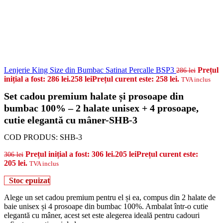
Lenjerie King Size din Bumbac Satinat Percalle BSP3
Prețul
286
lei
inițial a fost: 286 lei.
258
lei
Prețul curent este: 258 lei.
TVA inclus
Set cadou premium halate și prosoape din
bumbac 100% – 2 halate unisex + 4 prosoape,
cutie elegantă cu mâner-SHB-3
COD PRODUS:
SHB-3
Prețul inițial a fost: 306 lei.
205
lei
Prețul curent este:
306
lei
205 lei.
TVA inclus
Stoc epuizat
Alege un set cadou premium pentru el și ea, compus din 2 halate de
baie unisex și 4 prosoape din bumbac 100%. Ambalat într-o cutie
elegantă cu mâner, acest set este alegerea ideală pentru cadouri