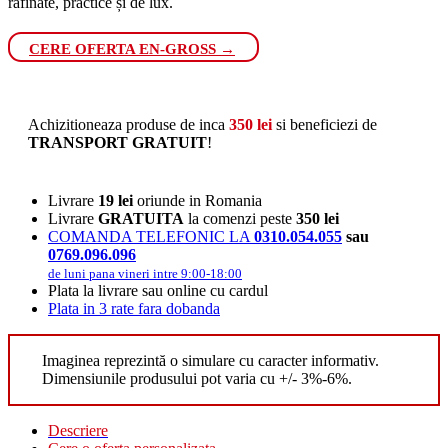
rafinate, practice și de lux.
CERE OFERTA EN-GROSS →
Achizitioneaza produse de inca
350
lei
si beneficiezi de
TRANSPORT GRATUIT
!
Livrare
19 lei
oriunde in Romania
Livrare
GRATUITA
la comenzi peste
350 lei
COMANDA TELEFONIC LA
0310.054.055
sau
0769.096.096
de luni pana vineri intre 9:00-18:00
Plata la livrare sau online cu cardul
Plata in 3 rate fara dobanda
Imaginea reprezintă o simulare cu caracter informativ.
Dimensiunile produsului pot varia cu +/- 3%-6%.
Descriere