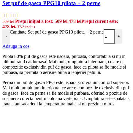
Set puf de gasca PPG10 pilota + 2 perne
Prețul inițial a fost: 509 lei.
478
lei
Prețul curent este:
509
lei
478 lei.
TVA inclus
Cantitate Set puf de gasca PPG10 pilota + 2 perne
-
+
Adauga in cos
Pilota 80% puf de gasca este usoara, pufoasa, confortabila si nu in
ultimul rand calduroasa! Mai mult, umplutura interioara, ce are o
compozitie exclusiv din puf de gasca, face ca pilota sa fie moale si
pufoasa, sa permita o aerisire buna a lenjeriei patului.
Perna din puf de gasca PPG este usoara si ofera un confort superior.
Mai mult, umplutura interioara, ce are o compozitie exclusiv din puf
de gasca, face ca perna sa fie moale si pufoasa, oferind o pozitie de
sustinere corecta pentru coloana vertebrala. Umplutura este spalata si
tratata anti-acarieni la temperatura inalta si nu prezinta miros.