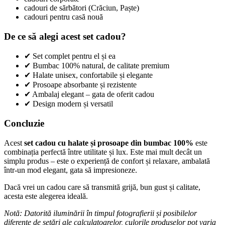
cadouri de sărbători (Crăciun, Paște)
cadouri pentru casă nouă
De ce să alegi acest set cadou?
✔ Set complet pentru el și ea
✔ Bumbac 100% natural, de calitate premium
✔ Halate unisex, confortabile și elegante
✔ Prosoape absorbante și rezistente
✔ Ambalaj elegant – gata de oferit cadou
✔ Design modern și versatil
Concluzie
Acest
set cadou cu halate și prosoape din bumbac 100%
este
combinația perfectă între utilitate și lux. Este mai mult decât un
simplu produs – este o experiență de confort și relaxare, ambalată
într-un mod elegant, gata să impresioneze.
Dacă vrei un cadou care să transmită grijă, bun gust și calitate,
acesta este alegerea ideală.
Notă: Datorită iluminării în timpul fotografierii și posibilelor
diferențe de setări ale calculatoarelor, culorile produselor pot varia