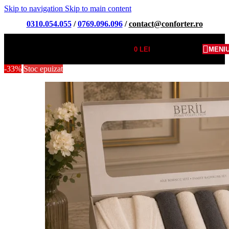
Skip to navigation
Skip to main content
0310.054.055
/
0769.096.096
/
contact@conforter.ro
0
LEI
MENI
-33%
Stoc epuizat