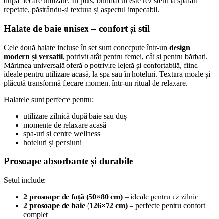
după fiecare utilizare. În plus, bumbacul este rezistent la spălări
repetate, păstrându-și textura și aspectul impecabil.
Halate de baie unisex – confort și stil
Cele două halate incluse în set sunt concepute într-un
design
modern și versatil
, potrivit atât pentru femei, cât și pentru bărbați.
Mărimea universală oferă o potrivire lejeră și confortabilă, fiind
ideale pentru utilizare acasă, la spa sau în hoteluri. Textura moale și
plăcută transformă fiecare moment într-un ritual de relaxare.
Halatele sunt perfecte pentru:
utilizare zilnică după baie sau duș
momente de relaxare acasă
spa-uri și centre wellness
hoteluri și pensiuni
Prosoape absorbante și durabile
Setul include:
2 prosoape de față (50×80 cm)
– ideale pentru uz zilnic
2 prosoape de baie (126×72 cm)
– perfecte pentru confort
complet