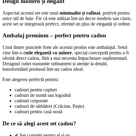
Design modern și elegant
Aspectul acestui set este unul
minimalist și rafinat
, potrivit pentru
orice stil de baie. Fie că este utilizat într-un decor modern sau clasic,
acest set se integrează perfect, oferind un plus de eleganță și ordine.
Ambalaj premium – perfect pentru cadou
Unul dintre punctele forte ale acestui produs este ambalajul. Setul
vine într-o
cutie elegantă cu mâner
, special concepută pentru a fi
oferită direct cadou, fără a mai necesita împachetare suplimentară.
Designul cutiei transmite rafinament și atenție la detalii,
transformând produsul într-un cadou ideal.
Este alegerea perfectă pentru:
cadouri pentru cupluri
cadouri de nuntă sau logodnă
cadouri corporate
cadouri de sărbători (Crăciun, Paște)
cadouri pentru casă nouă
De ce să alegi acest set cadou?
✔ Set complet pentru el și ea