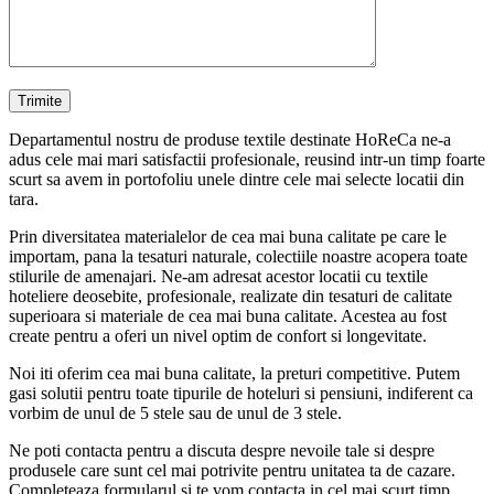
Departamentul nostru de produse textile destinate HoReCa ne-a
adus cele mai mari satisfactii profesionale, reusind intr-un timp foarte
scurt sa avem in portofoliu unele dintre cele mai selecte locatii din
tara.
Prin diversitatea materialelor de cea mai buna calitate pe care le
importam, pana la tesaturi naturale, colectiile noastre acopera toate
stilurile de amenajari. Ne-am adresat acestor locatii cu textile
hoteliere deosebite, profesionale, realizate din tesaturi de calitate
superioara si materiale de cea mai buna calitate. Acestea au fost
create pentru a oferi un nivel optim de confort si longevitate.
Noi iti oferim cea mai buna calitate, la preturi competitive. Putem
gasi solutii pentru toate tipurile de hoteluri si pensiuni, indiferent ca
vorbim de unul de 5 stele sau de unul de 3 stele.
Ne poti contacta pentru a discuta despre nevoile tale si despre
produsele care sunt cel mai potrivite pentru unitatea ta de cazare.
Completeaza formularul si te vom contacta in cel mai scurt timp.