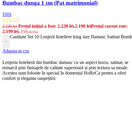
Bumbac dunga 1 cm (Pat matrimonial)
THS
Prețul inițial a fost: 2.220 lei.
2.199
lei
Prețul curent este:
2.220
lei
2.199 lei.
TVA inclus
Cantitate Set 10 Lenjerii hoteliere king size Damasc Satinat Bum
-
Adauga in cos
Len
j
eria
hotel
ier
ă
din
b
umb
ac damasc
cu
un
aspect
lux
os, satinat, se
remarcă prin finisajele de calitate superioară și prin textura sa moale.
Acestea sunt folosite în special în domeniul HoReCa pentru a oferi
confort și eleganta oaspeților.