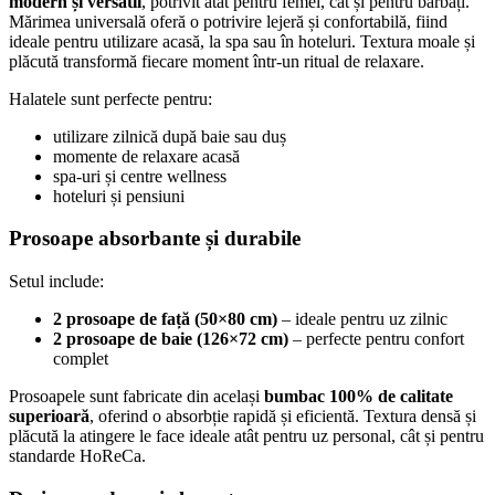
modern și versatil
, potrivit atât pentru femei, cât și pentru bărbați.
Mărimea universală oferă o potrivire lejeră și confortabilă, fiind
ideale pentru utilizare acasă, la spa sau în hoteluri. Textura moale și
plăcută transformă fiecare moment într-un ritual de relaxare.
Halatele sunt perfecte pentru:
utilizare zilnică după baie sau duș
momente de relaxare acasă
spa-uri și centre wellness
hoteluri și pensiuni
Prosoape absorbante și durabile
Setul include:
2 prosoape de față (50×80 cm)
– ideale pentru uz zilnic
2 prosoape de baie (126×72 cm)
– perfecte pentru confort
complet
Prosoapele sunt fabricate din același
bumbac 100% de calitate
superioară
, oferind o absorbție rapidă și eficientă. Textura densă și
plăcută la atingere le face ideale atât pentru uz personal, cât și pentru
standarde HoReCa.