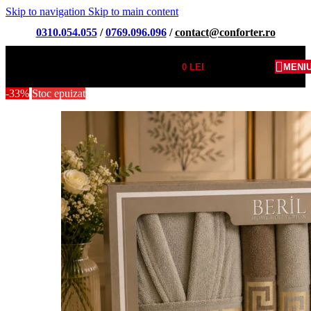
Skip to navigation
Skip to main content
0310.054.055
/
0769.096.096
/
contact@conforter.ro
0
LEI
MENI
-33%
Stoc epuizat