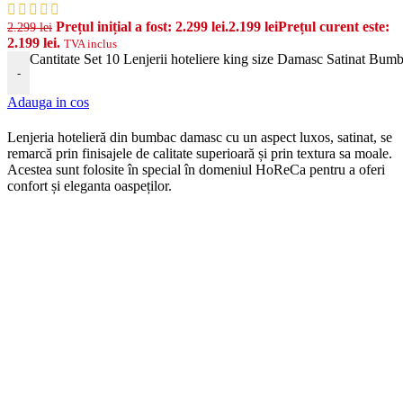
Prețul inițial a fost: 2.299 lei.
2.199
lei
Prețul curent este:
2.299
lei
2.199 lei.
TVA inclus
Cantitate Set 10 Lenjerii hoteliere king size Damasc Satinat Bum
-
Adauga in cos
Len
j
eria
hotel
ier
ă
din
b
umb
ac damasc
cu
un
aspect
lux
os, satinat, se
remarcă prin finisajele de calitate superioară și prin textura sa moale.
Acestea sunt folosite în special în domeniul HoReCa pentru a oferi
confort și eleganta oaspeților.