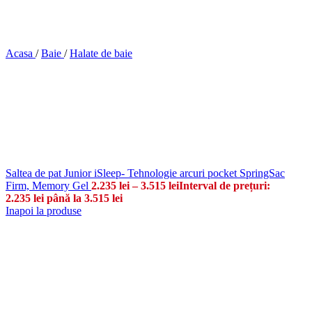
Acasa
/
Baie
/
Halate de baie
Saltea de pat Junior iSleep- Tehnologie arcuri pocket SpringSac
Firm, Memory Gel
2.235
lei
–
3.515
lei
Interval de prețuri:
2.235 lei până la 3.515 lei
Inapoi la produse