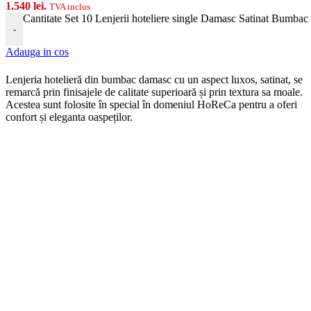
1.540 lei.
TVA inclus
Cantitate Set 10 Lenjerii hoteliere single Damasc Satinat Bumbac
-
Adauga in cos
Len
j
eria
hotel
ier
ă
din
b
umb
ac damasc
cu
un
aspect
lux
os, satinat, se
remarcă prin finisajele de calitate superioară și prin textura sa moale.
Acestea sunt folosite în special în domeniul HoReCa pentru a oferi
confort și eleganta oaspeților.