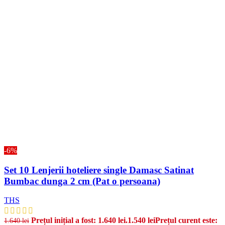
-6%
Set 10 Lenjerii hoteliere single Damasc Satinat
Bumbac dunga 2 cm (Pat o persoana)
THS
Prețul inițial a fost: 1.640 lei.
1.540
lei
Prețul curent este:
1.640
lei