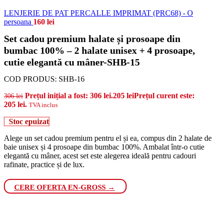
LENJERIE DE PAT PERCALLE IMPRIMAT (PRC68) - O
persoana
160
lei
Set cadou premium halate și prosoape din
bumbac 100% – 2 halate unisex + 4 prosoape,
cutie elegantă cu mâner-SHB-15
COD PRODUS:
SHB-16
Prețul inițial a fost: 306 lei.
205
lei
Prețul curent este:
306
lei
205 lei.
TVA inclus
Stoc epuizat
Alege un set cadou premium pentru el și ea, compus din 2 halate de
baie unisex și 4 prosoape din bumbac 100%. Ambalat într-o cutie
elegantă cu mâner, acest set este alegerea ideală pentru cadouri
rafinate, practice și de lux.
CERE OFERTA EN-GROSS →