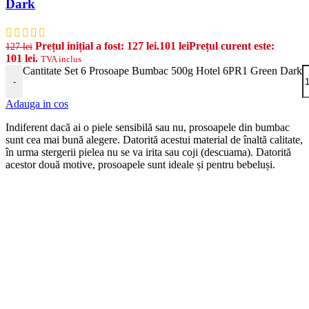
Dark
Prețul inițial a fost: 127 lei.
101
lei
Prețul curent este:
127
lei
101 lei.
TVA inclus
Cantitate Set 6 Prosoape Bumbac 500g Hotel 6PR1 Green Dark
-
Adauga in cos
Indiferent dacă ai o piele sensibilă sau nu, prosoapele din bumbac
sunt cea mai bună alegere. Datorită acestui material de înaltă calitate,
în urma stergerii pielea nu se va irita sau coji (descuama). Datorită
acestor două motive, prosoapele sunt ideale și pentru bebeluși.