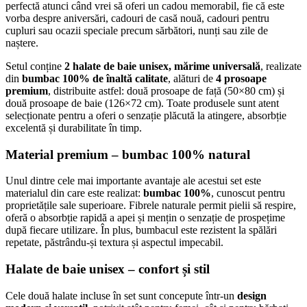
perfectă atunci când vrei să oferi un cadou memorabil, fie că este
vorba despre aniversări, cadouri de casă nouă, cadouri pentru
cupluri sau ocazii speciale precum sărbători, nunți sau zile de
naștere.
Setul conține
2 halate de baie unisex, mărime universală
, realizate
din
bumbac 100% de înaltă calitate
, alături de
4 prosoape
premium
, distribuite astfel: două prosoape de față (50×80 cm) și
două prosoape de baie (126×72 cm). Toate produsele sunt atent
selecționate pentru a oferi o senzație plăcută la atingere, absorbție
excelentă și durabilitate în timp.
Material premium – bumbac 100% natural
Unul dintre cele mai importante avantaje ale acestui set este
materialul din care este realizat:
bumbac 100%
, cunoscut pentru
proprietățile sale superioare. Fibrele naturale permit pielii să respire,
oferă o absorbție rapidă a apei și mențin o senzație de prospețime
după fiecare utilizare. În plus, bumbacul este rezistent la spălări
repetate, păstrându-și textura și aspectul impecabil.
Halate de baie unisex – confort și stil
Cele două halate incluse în set sunt concepute într-un
design