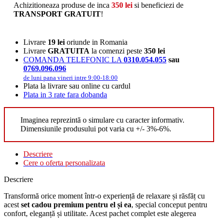
Achizitioneaza produse de inca
350
lei
si beneficiezi de
TRANSPORT GRATUIT
!
Livrare
19 lei
oriunde in Romania
Livrare
GRATUITA
la comenzi peste
350 lei
COMANDA TELEFONIC LA
0310.054.055
sau
0769.096.096
de luni pana vineri intre 9:00-18:00
Plata la livrare sau online cu cardul
Plata in 3 rate fara dobanda
Imaginea reprezintă o simulare cu caracter informativ.
Dimensiunile produsului pot varia cu +/- 3%-6%.
Descriere
Cere o oferta personalizata
Descriere
Transformă orice moment într-o experiență de relaxare și răsfăț cu
acest
set cadou premium pentru el și ea
, special conceput pentru
confort, eleganță și utilitate. Acest pachet complet este alegerea