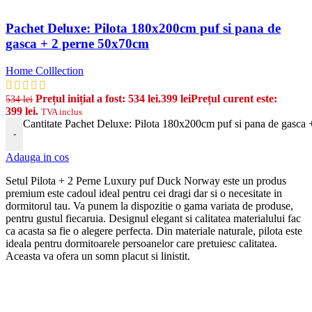
Pachet Deluxe: Pilota 180x200cm puf si pana de
gasca + 2 perne 50x70cm
Home Colllection
Prețul inițial a fost: 534 lei.
399
lei
Prețul curent este:
534
lei
399 lei.
TVA inclus
Cantitate Pachet Deluxe: Pilota 180x200cm puf si pana de gasca
-
Adauga in cos
Setul Pilota + 2 Perne Luxury puf Duck Norway este un produs
premium
este cadoul ideal pentru cei dragi dar si o necesitate in
dormitorul tau. Va punem la dispozitie o gama variata de produse,
pentru gustul fiecaruia. Designul elegant si calitatea materialului fac
ca acasta sa fie o alegere perfecta. Din materiale naturale, pilota
este
ideala pentru dormitoarele persoanelor care pretuiesc calitatea.
Aceasta va ofera un somn placut si linistit.