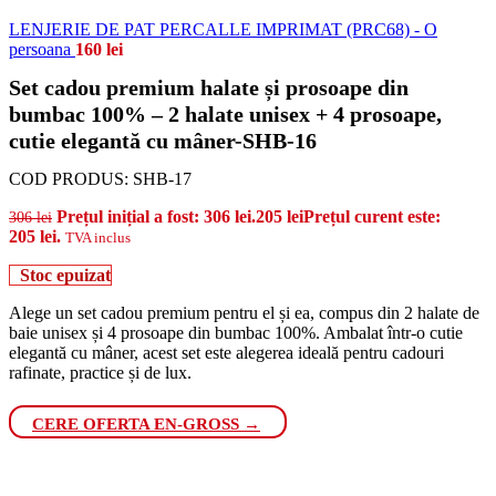
LENJERIE DE PAT PERCALLE IMPRIMAT (PRC68) - O
persoana
160
lei
Set cadou premium halate și prosoape din
bumbac 100% – 2 halate unisex + 4 prosoape,
cutie elegantă cu mâner-SHB-16
COD PRODUS:
SHB-17
Prețul inițial a fost: 306 lei.
205
lei
Prețul curent este:
306
lei
205 lei.
TVA inclus
Stoc epuizat
Alege un set cadou premium pentru el și ea, compus din 2 halate de
baie unisex și 4 prosoape din bumbac 100%. Ambalat într-o cutie
elegantă cu mâner, acest set este alegerea ideală pentru cadouri
rafinate, practice și de lux.
CERE OFERTA EN-GROSS →