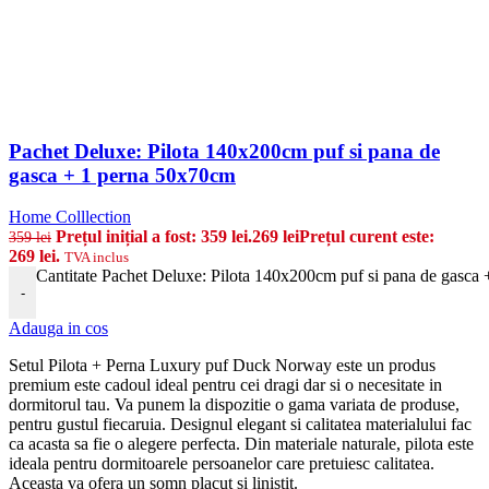
Pachet Deluxe: Pilota 140x200cm puf si pana de
gasca + 1 perna 50x70cm
Home Colllection
Prețul inițial a fost: 359 lei.
269
lei
Prețul curent este:
359
lei
269 lei.
TVA inclus
Cantitate Pachet Deluxe: Pilota 140x200cm puf si pana de gasca
-
Adauga in cos
Setul Pilota + Perna Luxury puf Duck Norway este un produs
premium
este cadoul ideal pentru cei dragi dar si o necesitate in
dormitorul tau. Va punem la dispozitie o gama variata de produse,
pentru gustul fiecaruia. Designul elegant si calitatea materialului fac
ca acasta sa fie o alegere perfecta. Din materiale naturale, pilota
este
ideala pentru dormitoarele persoanelor care pretuiesc calitatea.
Aceasta va ofera un somn placut si linistit.