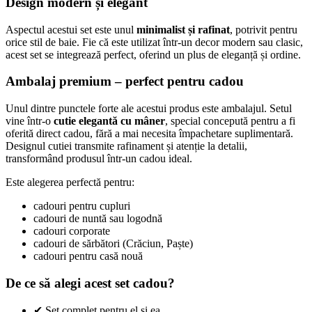
Design modern și elegant
Aspectul acestui set este unul
minimalist și rafinat
, potrivit pentru
orice stil de baie. Fie că este utilizat într-un decor modern sau clasic,
acest set se integrează perfect, oferind un plus de eleganță și ordine.
Ambalaj premium – perfect pentru cadou
Unul dintre punctele forte ale acestui produs este ambalajul. Setul
vine într-o
cutie elegantă cu mâner
, special concepută pentru a fi
oferită direct cadou, fără a mai necesita împachetare suplimentară.
Designul cutiei transmite rafinament și atenție la detalii,
transformând produsul într-un cadou ideal.
Este alegerea perfectă pentru:
cadouri pentru cupluri
cadouri de nuntă sau logodnă
cadouri corporate
cadouri de sărbători (Crăciun, Paște)
cadouri pentru casă nouă
De ce să alegi acest set cadou?
✔ Set complet pentru el și ea