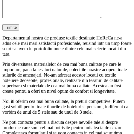
Departamentul nostru de produse textile destinate HoReCa ne-a
adus cele mai mari satisfactii profesionale, reusind intr-un timp foarte
scurt sa avem in portofoliu unele dintre cele mai selecte locatii din
tara.
Prin diversitatea materialelor de cea mai buna calitate pe care le
importam, pana la tesaturi naturale, colectiile noastre acopera toate
stilurile de amenajari. Ne-am adresat acestor locatii cu textile
hoteliere deosebite, profesionale, realizate din tesaturi de calitate
superioara si materiale de cea mai buna calitate. Acestea au fost
create pentru a oferi un nivel optim de confort si longevitate.
Noi iti oferim cea mai buna calitate, la preturi competitive. Putem
gasi solutii pentru toate tipurile de hoteluri si pensiuni, indiferent ca
vorbim de unul de 5 stele sau de unul de 3 stele.
Ne poti contacta pentru a discuta despre nevoile tale si despre
produsele care sunt cel mai potrivite pentru unitatea ta de cazare.
Completeaza formularul si te vom contacta in cel mai scurt timp.