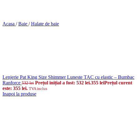
Acasa
/
Baie
/
Halate de baie
Lenjerie Pat King Size Shimmer Luneste TAC cu elastic – Bumbac
Ranforce
Prețul inițial a fost: 532 lei.
355
lei
Prețul curent
532
lei
este: 355 lei.
TVA inclus
Inapoi la produse