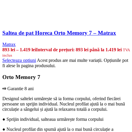
Saltea de pat Horeca Orto Memory 7 – Matrax
Matrax
893
lei
–
1.419
lei
Interval de prețuri: 893 lei până la 1.419 lei
TVA
inclus
Selecteaza optiuni
Acest produs are mai multe variații. Opțiunile pot
fi alese în pagina produsului.
Orto Memory 7
⇨
Garantie 8 ani
Designul saltelei urmărește să ia forma corpului, oferind fiecărei
persoane un sprijin individual. Nucleul profilat ajută la o mai bună
circulație a sângelui și ajută la relaxarea totală a corpului.
● Sprijin individual, salteaua urmărește forma corpului
● Nucleul profilat din spumă ajută la o mai bună circulație a