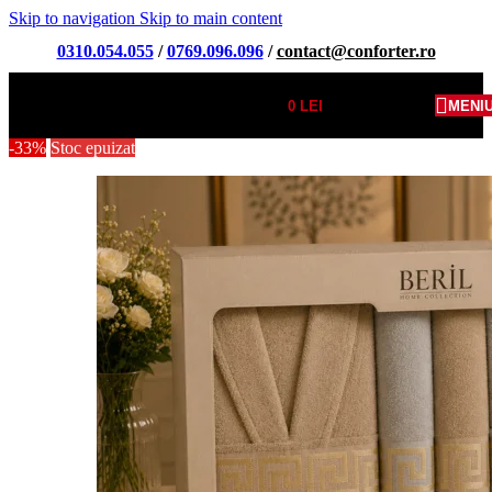
Skip to navigation
Skip to main content
0310.054.055
/
0769.096.096
/
contact@conforter.ro
0
LEI
MENI
-33%
Stoc epuizat