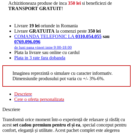
Achizitioneaza produse de inca
350
lei
si beneficiezi de
TRANSPORT GRATUIT
!
Livrare
19 lei
oriunde in Romania
Livrare
GRATUITA
la comenzi peste
350 lei
COMANDA TELEFONIC LA
0310.054.055
sau
0769.096.096
de luni pana vineri intre 9:00-18:00
Plata la livrare sau online cu cardul
Plata in 3 rate fara dobanda
Imaginea reprezintă o simulare cu caracter informativ.
Dimensiunile produsului pot varia cu +/- 3%-6%.
Descriere
Cere o oferta personalizata
Descriere
Transformă orice moment într-o experiență de relaxare și răsfăț cu
acest
set cadou premium pentru el și ea
, special conceput pentru
confort, eleganță și utilitate. Acest pachet complet este alegerea