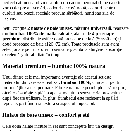
perfectă atunci când vrei să oferi un cadou memorabil, fie că este
vorba despre aniversări, cadouri de casă nouă, cadouri pentru
cupluri sau ocazii speciale precum sărbători, nunți sau zile de
naștere.
Setul conține
2 halate de baie unisex, mărime universală
, realizate
din
bumbac 100% de înaltă calitate
, alături de
4 prosoape
premium
, distribuite astfel: două prosoape de față (50×80 cm) și
două prosoape de baie (126×72 cm). Toate produsele sunt atent
selecționate pentru a oferi o senzație plăcută la atingere, absorbție
excelentă și durabilitate în timp.
Material premium – bumbac 100% natural
Unul dintre cele mai importante avantaje ale acestui set este
materialul din care este realizat:
bumbac 100%
, cunoscut pentru
proprietățile sale superioare. Fibrele naturale permit pielii să respire,
oferă o absorbție rapidă a apei și mențin o senzație de prospețime
după fiecare utilizare. În plus, bumbacul este rezistent la spălări
repetate, păstrându-și textura și aspectul impecabil.
Halate de baie unisex – confort și stil
Cele două halate incluse în set sunt concepute într-un
design