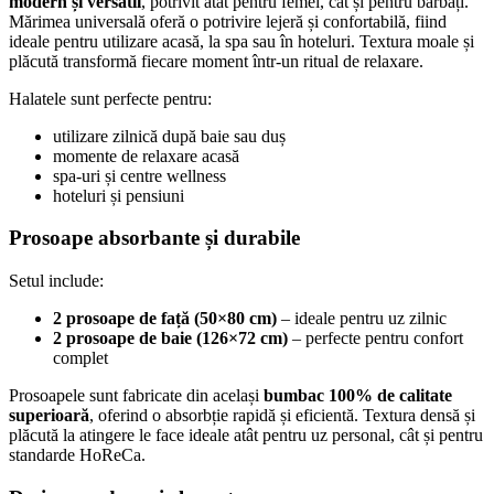
modern și versatil
, potrivit atât pentru femei, cât și pentru bărbați.
Mărimea universală oferă o potrivire lejeră și confortabilă, fiind
ideale pentru utilizare acasă, la spa sau în hoteluri. Textura moale și
plăcută transformă fiecare moment într-un ritual de relaxare.
Halatele sunt perfecte pentru:
utilizare zilnică după baie sau duș
momente de relaxare acasă
spa-uri și centre wellness
hoteluri și pensiuni
Prosoape absorbante și durabile
Setul include:
2 prosoape de față (50×80 cm)
– ideale pentru uz zilnic
2 prosoape de baie (126×72 cm)
– perfecte pentru confort
complet
Prosoapele sunt fabricate din același
bumbac 100% de calitate
superioară
, oferind o absorbție rapidă și eficientă. Textura densă și
plăcută la atingere le face ideale atât pentru uz personal, cât și pentru
standarde HoReCa.