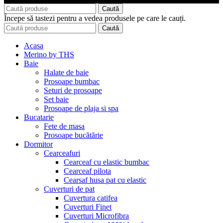
Caută
Începe să tastezi pentru a vedea produsele pe care le cauți.
Caută
Acasa
Merino by THS
Baie
Halate de baie
Prosoape bumbac
Seturi de prosoape
Set baie
Prosoape de plaja si spa
Bucatarie
Fete de masa
Prosoape bucătărie
Dormitor
Cearceafuri
Cearceaf cu elastic bumbac
Cearceaf pilota
Cearsaf husa pat cu elastic
Cuverturi de pat
Cuvertura catifea
Cuverturi Finet
Cuverturi Microfibra