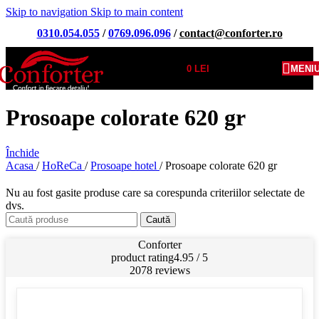
Skip to navigation
Skip to main content
0310.054.055
/
0769.096.096
/
contact@conforter.ro
0
LEI
MENI
Prosoape colorate 620 gr
Închide
Acasa
/
HoReCa
/
Prosoape hotel
/
Prosoape colorate 620 gr
Nu au fost gasite produse care sa corespunda criteriilor selectate de
dvs.
Caută
Conforter
product rating
4.95 / 5
2078 reviews