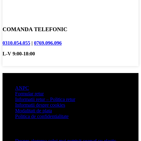
COMANDA TELEFONIC
0310.054.055
|
0769.096.096
L-V 9:00-18:00
Informatii clienti
ANPC
Formular retur
Informatii retur – Politica retur
Informatii despre cookies
Modalitati de plata
Politica de confidentialitate
Articole recente
Despre alegerea celui mai potrivit cearșaf cu elastic
13 iulie