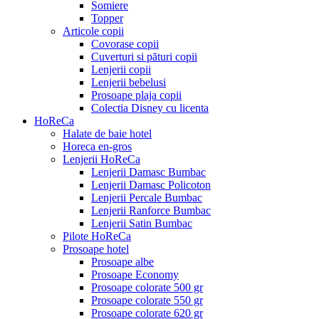
Somiere
Topper
Articole copii
Covorase copii
Cuverturi si pături copii
Lenjerii copii
Lenjerii bebelusi
Prosoape plaja copii
Colectia Disney cu licenta
HoReCa
Halate de baie hotel
Horeca en-gros
Lenjerii HoReCa
Lenjerii Damasc Bumbac
Lenjerii Damasc Policoton
Lenjerii Percale Bumbac
Lenjerii Ranforce Bumbac
Lenjerii Satin Bumbac
Pilote HoReCa
Prosoape hotel
Prosoape albe
Prosoape Economy
Prosoape colorate 500 gr
Prosoape colorate 550 gr
Prosoape colorate 620 gr