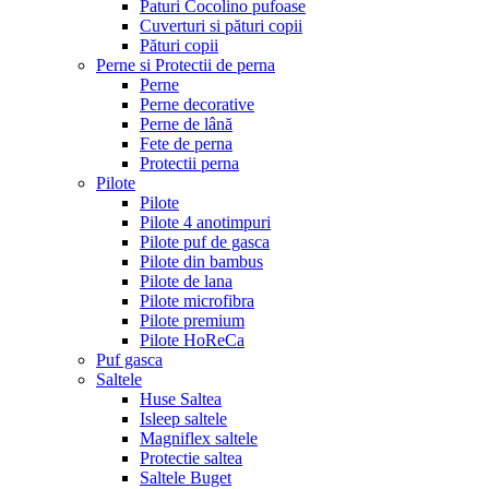
Paturi Cocolino pufoase
Cuverturi si pături copii
Pături copii
Perne si Protectii de perna
Perne
Perne decorative
Perne de lână
Fete de perna
Protectii perna
Pilote
Pilote
Pilote 4 anotimpuri
Pilote puf de gasca
Pilote din bambus
Pilote de lana
Pilote microfibra
Pilote premium
Pilote HoReCa
Puf gasca
Saltele
Huse Saltea
Isleep saltele
Magniflex saltele
Protectie saltea
Saltele Buget