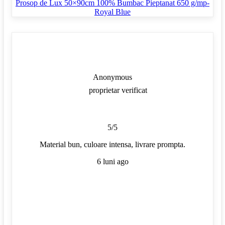
Prosop de Lux 50×90cm 100% Bumbac Pieptanat 650 g/mp-
Royal Blue
Anonymous
proprietar verificat
5/5
Material bun, culoare intensa, livrare prompta.
6 luni ago