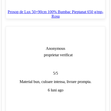
Prosop de Lux 50×90cm 100% Bumbac Pieptanat 650 g/mp-
Rosu
Anonymous
proprietar verificat
5/5
Material bun, culoare intensa, livrare prompta.
6 luni ago