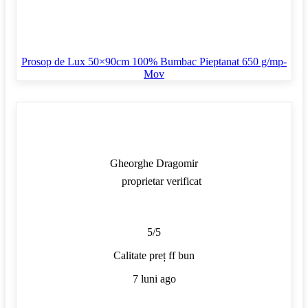
Prosop de Lux 50×90cm 100% Bumbac Pieptanat 650 g/mp-
Mov
Gheorghe Dragomir
proprietar verificat
5/5
Calitate preț ff bun
7 luni ago