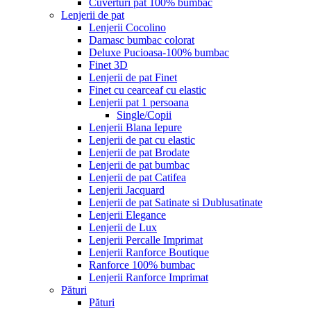
Cuverturi pat 100% bumbac
Lenjerii de pat
Lenjerii Cocolino
Damasc bumbac colorat
Deluxe Pucioasa-100% bumbac
Finet 3D
Lenjerii de pat Finet
Finet cu cearceaf cu elastic
Lenjerii pat 1 persoana
Single/Copii
Lenjerii Blana Iepure
Lenjerii de pat cu elastic
Lenjerii de pat Brodate
Lenjerii de pat bumbac
Lenjerii de pat Catifea
Lenjerii Jacquard
Lenjerii de pat Satinate si Dublusatinate
Lenjerii Elegance
Lenjerii de Lux
Lenjerii Percalle Imprimat
Lenjerii Ranforce Boutique
Ranforce 100% bumbac
Lenjerii Ranforce Imprimat
Pături
Pături