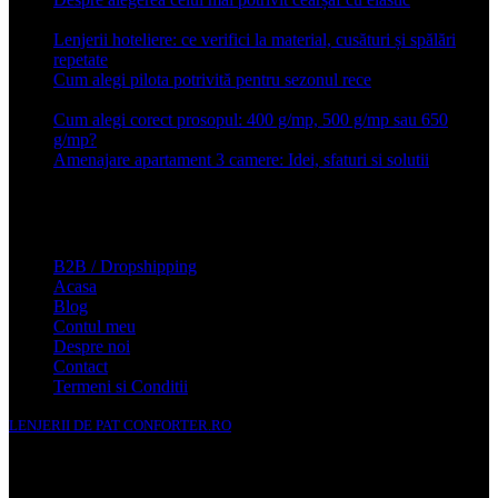
2026
Lenjerii hoteliere: ce verifici la material, cusături și spălări
repetate
24 iunie 2026
Cum alegi pilota potrivită pentru sezonul rece
26 ianuarie
2026
Cum alegi corect prosopul: 400 g/mp, 500 g/mp sau 650
g/mp?
26 ianuarie 2026
Amenajare apartament 3 camere: Idei, sfaturi si solutii
16 mai
2025
Conforter.ro
B2B / Dropshipping
Acasa
Blog
Contul meu
Despre noi
Contact
Termeni si Conditii
LENJERII DE PAT CONFORTER.RO
NMS Avante Consulting SRL