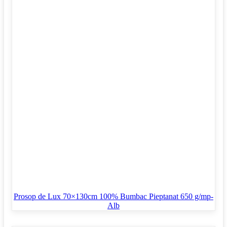
Prosop de Lux 70×130cm 100% Bumbac Pieptanat 650 g/mp-
Alb