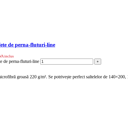
ete de perna-fluturi-line
VA inclus
e de perna-fluturi-line
+
 microfibră groasă 220 g/m². Se potrivește perfect saltelelor de 140×20