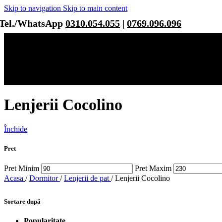
Skip to navigation
Skip to main content
Tel./WhatsApp
0310.054.055
|
0769.096.096
Lenjerii Cocolino
Închide
Pret
Pret Minim
Pret Maxim
Acasa
/
Dormitor
/
Lenjerii de pat
/
Lenjerii Cocolino
Sortare după
Popularitate