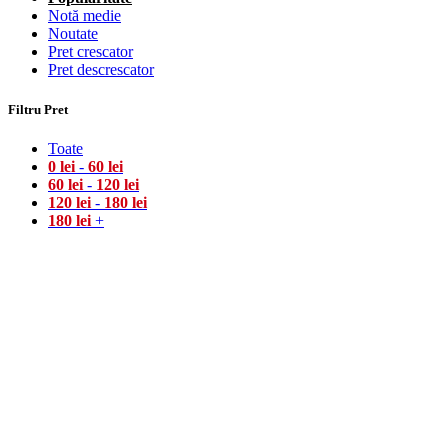
Notă medie
Noutate
Pret crescator
Pret descrescator
Filtru Pret
Toate
0
lei
-
60
lei
60
lei
-
120
lei
120
lei
-
180
lei
180
lei
+