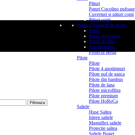
Pături
Paturi Cocolino pufoase
Cuverturi si pături copii
Pături copii
Perne si Protectii de perna
Perne
Perne decorative
Perne de lână
Fete de perna
Protectii perna
Pilote
Pilote
Pilote 4 anotimpuri
Pilote puf de gasca
Pilote din bambus
Pilote de lana
Pilote microfibra
Pilote premium
Pilote HoReCa
Filtreaza
Saltele
Huse Saltea
Isleep saltele
Magniflex saltele
Protectie saltea
Saltele Buget