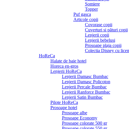
Somiere
Topper
Puf gasca
Articole copii
Covorase copii
Cuverturi si pături copii
Lenjerii copii
Lenjerii bebelusi
Prosoape plaja copii
Colectia Disney cu licen
HoReCa
Halate de baie hotel
Horeca en-gros
Lenjerii HoReCa
Lenjerii Damasc Bumbac
Lenjerii Damasc Policoton
Lenjerii Percale Bumbac
Lenjerii Ranforce Bumbac
Lenjerii Satin Bumbac
Pilote HoReCa
Prosoape hotel
Prosoape albe
Prosoape Economy
Prosoape colorate 500 gr
Prosoape colorate 550 gr