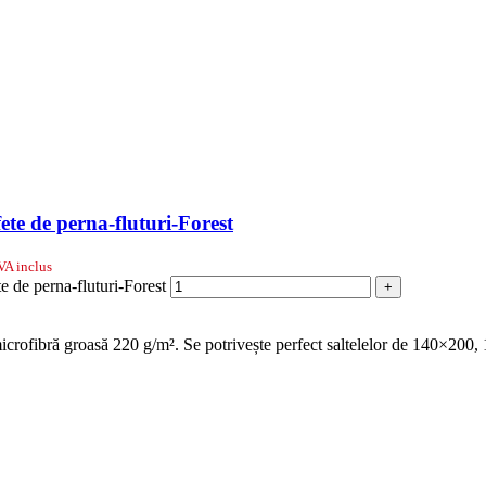
ete de perna-fluturi-Forest
VA inclus
e de perna-fluturi-Forest
+
 microfibră groasă 220 g/m². Se potrivește perfect saltelelor de 140×20