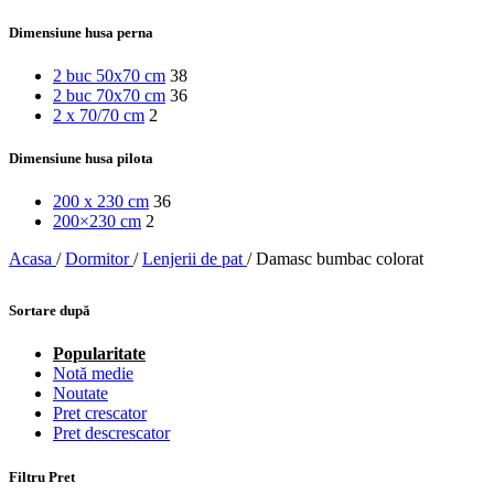
Dimensiune husa perna
2 buc 50x70 cm
38
2 buc 70x70 cm
36
2 x 70/70 cm
2
Dimensiune husa pilota
200 x 230 cm
36
200×230 cm
2
Acasa
/
Dormitor
/
Lenjerii de pat
/
Damasc bumbac colorat
Sortare după
Popularitate
Notă medie
Noutate
Pret crescator
Pret descrescator
Filtru Pret