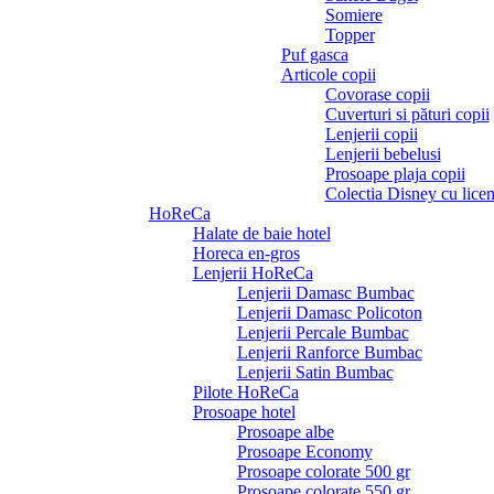
Somiere
Topper
Puf gasca
Articole copii
Covorase copii
Cuverturi si pături copii
Lenjerii copii
Lenjerii bebelusi
Prosoape plaja copii
Colectia Disney cu licen
HoReCa
Halate de baie hotel
Horeca en-gros
Lenjerii HoReCa
Lenjerii Damasc Bumbac
Lenjerii Damasc Policoton
Lenjerii Percale Bumbac
Lenjerii Ranforce Bumbac
Lenjerii Satin Bumbac
Pilote HoReCa
Prosoape hotel
Prosoape albe
Prosoape Economy
Prosoape colorate 500 gr
Prosoape colorate 550 gr