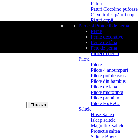
Pături
Paturi Cocolino pufoase
Cuverturi si pături copii
Pături copii
Perne si Protectii de perna
Perne
Perne decorative
Perne de lână
Fete de perna
Protectii perna
Pilote
Pilote
Pilote 4 anotimpuri
Pilote puf de gasca
Pilote din bambus
Pilote de lana
Pilote microfibra
Pilote premium
Pilote HoReCa
Filtreaza
Saltele
Huse Saltea
Isleep saltele
Magniflex saltele
Protectie saltea
Saltele Buget