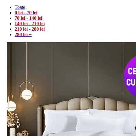
Toate
0
lei
-
70
lei
70
lei
-
140
lei
140
lei
-
210
lei
210
lei
-
280
lei
280
lei
+