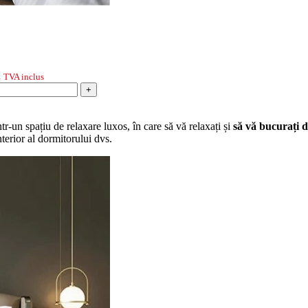
.
TVA inclus
+
tr-un spațiu de relaxare luxos, în care să vă relaxați și
să vă bucurați 
nterior al dormitorului dvs.