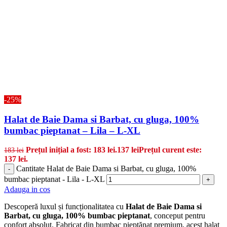
-25%
Halat de Baie Dama si Barbat, cu gluga, 100%
bumbac pieptanat – Lila – L-XL
Prețul inițial a fost: 183 lei.
137
lei
Prețul curent este:
183
lei
137 lei.
Cantitate Halat de Baie Dama si Barbat, cu gluga, 100%
-
bumbac pieptanat - Lila - L-XL
+
Adauga in cos
Descoperă luxul și funcționalitatea cu
Halat de Baie Dama si
Barbat, cu gluga, 100% bumbac pieptanat
, conceput pentru
confort absolut. Fabricat din bumbac pieptănat premium, acest halat