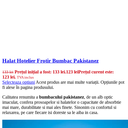
Halat Hotelier Frotir Bumbac Pakistanez
Prețul inițial a fost: 133 lei.
123
lei
Prețul curent este:
133
lei
123 lei.
TVA inclus
Selecteaza optiuni
Acest produs are mai multe variații. Opțiunile pot
fi alese în pagina produsului.
Calitatea renumita a
bumbacului pakistanez
, de un alb optic
imaculat, confera prosoapelor si halatelor o capacitate de absorbtie
mai mare, durabilitate si mai ales finete. Sinonim cu confortul si
relaxarea, pe care fiecare isi doreste sa le aiba in casa.