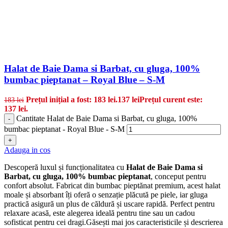
Halat de Baie Dama si Barbat, cu gluga, 100%
bumbac pieptanat – Royal Blue – S-M
Prețul inițial a fost: 183 lei.
137
lei
Prețul curent este:
183
lei
137 lei.
Cantitate Halat de Baie Dama si Barbat, cu gluga, 100%
-
bumbac pieptanat - Royal Blue - S-M
+
Adauga in cos
Descoperă luxul și funcționalitatea cu
Halat de Baie Dama si
Barbat, cu gluga, 100% bumbac pieptanat
, conceput pentru
confort absolut. Fabricat din bumbac pieptănat premium, acest halat
moale și absorbant îți oferă o senzație plăcută pe piele, iar gluga
practică asigură un plus de căldură și uscare rapidă. Perfect pentru
relaxare acasă, este alegerea ideală pentru tine sau un cadou
sofisticat pentru cei dragi.Găsești mai jos caracteristicile și descrierea