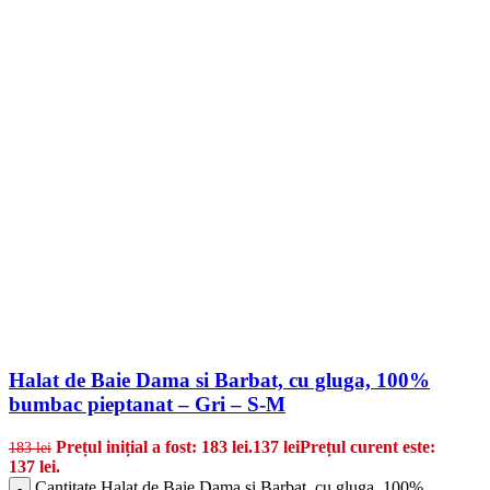
Halat de Baie Dama si Barbat, cu gluga, 100%
bumbac pieptanat – Gri – S-M
Prețul inițial a fost: 183 lei.
137
lei
Prețul curent este:
183
lei
137 lei.
Cantitate Halat de Baie Dama si Barbat, cu gluga, 100%
-