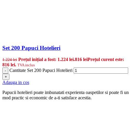
Set 200 Papuci Hotelieri
Prețul inițial a fost: 1.224 lei.
816
lei
Prețul curent este:
1.224
lei
816 lei.
TVA inclus
Cantitate Set 200 Papuci Hotelieri
-
+
Adauga in cos
Papucii hotelieri poate imbunatati experienta oaspetilor si poate fi un
mod practic si economic de a-ti satisface acestia.