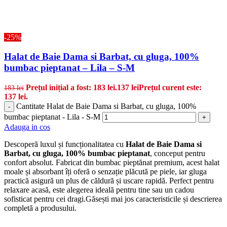
-25%
Halat de Baie Dama si Barbat, cu gluga, 100%
bumbac pieptanat – Lila – S-M
Prețul inițial a fost: 183 lei.
137
lei
Prețul curent este:
183
lei
137 lei.
Cantitate Halat de Baie Dama si Barbat, cu gluga, 100%
-
bumbac pieptanat - Lila - S-M
+
Adauga in cos
Descoperă luxul și funcționalitatea cu
Halat de Baie Dama si
Barbat, cu gluga, 100% bumbac pieptanat
, conceput pentru
confort absolut. Fabricat din bumbac pieptănat premium, acest halat
moale și absorbant îți oferă o senzație plăcută pe piele, iar gluga
practică asigură un plus de căldură și uscare rapidă. Perfect pentru
relaxare acasă, este alegerea ideală pentru tine sau un cadou
sofisticat pentru cei dragi.Găsești mai jos caracteristicile și descrierea
completă a produsului.