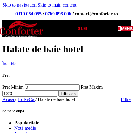
Skip to navigation
Skip to main content
0310.054.055
/
0769.096.096
/
contact@conforter.ro
0
LEI
MENI
Halate de baie hotel
Închide
Pret
Pret Minim
Pret Maxim
Filtreaza
Acasa
/
HoReCa
/
Halate de baie hotel
Filtre
Sortare după
Popularitate
Notă medie