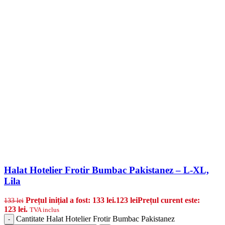
Halat Hotelier Frotir Bumbac Pakistanez – L-XL,
Lila
Prețul inițial a fost: 133 lei.
123
lei
Prețul curent este:
133
lei
123 lei.
TVA inclus
Cantitate Halat Hotelier Frotir Bumbac Pakistanez
-