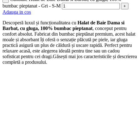
bumbac pieptanat - Gri - S-M
+
Adauga in cos
Descoperă luxul și funcționalitatea cu
Halat de Baie Dama si
Barbat, cu gluga, 100% bumbac pieptanat
, conceput pentru
confort absolut. Fabricat din bumbac pieptănat premium, acest halat
moale și absorbant îți oferă o senzație plăcută pe piele, iar gluga
practică asigură un plus de căldură și uscare rapidă. Perfect pentru
relaxare acasă, este alegerea ideală pentru tine sau un cadou
sofisticat pentru cei dragi.Găsești mai jos caracteristicile și descrierea
completă a produsului.