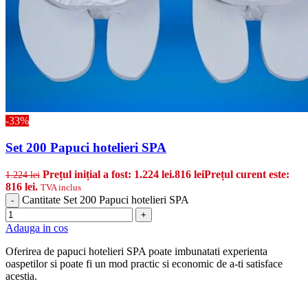
-33%
Set 200 Papuci hotelieri SPA
Prețul inițial a fost: 1.224 lei.
816
lei
Prețul curent este:
1.224
lei
816 lei.
TVA inclus
Cantitate Set 200 Papuci hotelieri SPA
-
+
Adauga in cos
Oferirea de papuci hotelieri SPA poate imbunatati experienta
oaspetilor si poate fi un mod practic si economic de a-ti satisface
acestia.