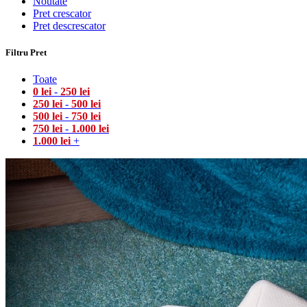
Noutate
Pret crescator
Pret descrescator
Filtru Pret
Toate
0
lei
-
250
lei
250
lei
-
500
lei
500
lei
-
750
lei
750
lei
-
1.000
lei
1.000
lei
+