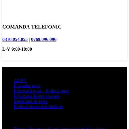
COMANDA TELEFONIC
0310.054.055
|
0769.096.096
L-V 9:00-18:00
Informatii clienti
ANPC
Formular retur
Informatii retur – Politica retur
Informatii despre cookies
Modalitati de plata
Politica de confidentialitate
Articole recente
Despre alegerea celui mai potrivit cearșaf cu elastic
13 iulie