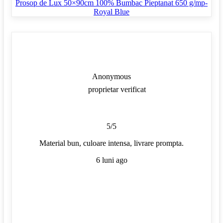
Prosop de Lux 50×90cm 100% Bumbac Pieptanat 650 g/mp-
Royal Blue
Anonymous
proprietar verificat
5/5
Material bun, culoare intensa, livrare prompta.
6 luni ago