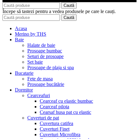
Caută
Începe să tastezi pentru a vedea produsele pe care le cauți.
Caută
Acasa
Merino by THS
Baie
Halate de baie
Prosoape bumbac
Seturi de prosoape
Set baie
Prosoape de plaja si spa
Bucatarie
Fete de masa
Prosoape bucătărie
Dormitor
Cearceafuri
Cearceaf cu elastic bumbac
Cearceaf pilota
Cearsaf husa pat cu elastic
Cuverturi de pat
Cuvertura catifea
Cuverturi Finet
Cuverturi Microfibra