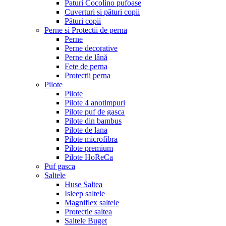
Paturi Cocolino pufoase
Cuverturi si pături copii
Pături copii
Perne si Protectii de perna
Perne
Perne decorative
Perne de lână
Fete de perna
Protectii perna
Pilote
Pilote
Pilote 4 anotimpuri
Pilote puf de gasca
Pilote din bambus
Pilote de lana
Pilote microfibra
Pilote premium
Pilote HoReCa
Puf gasca
Saltele
Huse Saltea
Isleep saltele
Magniflex saltele
Protectie saltea
Saltele Buget