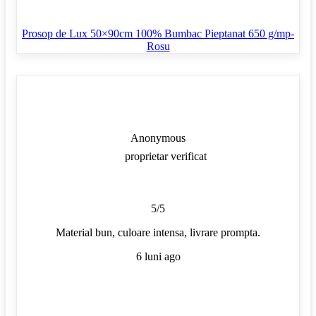
Prosop de Lux 50×90cm 100% Bumbac Pieptanat 650 g/mp-
Rosu
Anonymous
proprietar verificat
5/5
Material bun, culoare intensa, livrare prompta.
6 luni ago