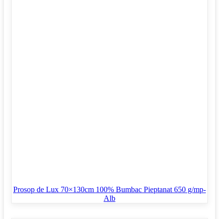
Prosop de Lux 70×130cm 100% Bumbac Pieptanat 650 g/mp-
Alb