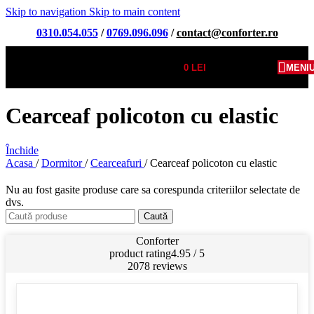
Skip to navigation
Skip to main content
0310.054.055
/
0769.096.096
/
contact@conforter.ro
0
LEI
MENI
Cearceaf policoton cu elastic
Închide
Acasa
/
Dormitor
/
Cearceafuri
/
Cearceaf policoton cu elastic
Nu au fost gasite produse care sa corespunda criteriilor selectate de
dvs.
Caută
Conforter
product rating
4.95 / 5
2078 reviews