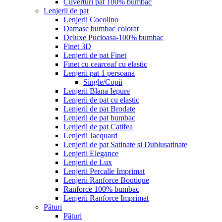
Cuverturi pat 100% bumbac
Lenjerii de pat
Lenjerii Cocolino
Damasc bumbac colorat
Deluxe Pucioasa-100% bumbac
Finet 3D
Lenjerii de pat Finet
Finet cu cearceaf cu elastic
Lenjerii pat 1 persoana
Single/Copii
Lenjerii Blana Iepure
Lenjerii de pat cu elastic
Lenjerii de pat Brodate
Lenjerii de pat bumbac
Lenjerii de pat Catifea
Lenjerii Jacquard
Lenjerii de pat Satinate si Dublusatinate
Lenjerii Elegance
Lenjerii de Lux
Lenjerii Percalle Imprimat
Lenjerii Ranforce Boutique
Ranforce 100% bumbac
Lenjerii Ranforce Imprimat
Pături
Pături