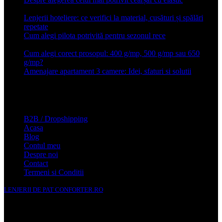
2026
Lenjerii hoteliere: ce verifici la material, cusături și spălări
repetate
24 iunie 2026
Cum alegi pilota potrivită pentru sezonul rece
26 ianuarie
2026
Cum alegi corect prosopul: 400 g/mp, 500 g/mp sau 650
g/mp?
26 ianuarie 2026
Amenajare apartament 3 camere: Idei, sfaturi si solutii
16 mai
2025
Conforter.ro
B2B / Dropshipping
Acasa
Blog
Contul meu
Despre noi
Contact
Termeni si Conditii
LENJERII DE PAT CONFORTER.RO
NMS Avante Consulting SRL