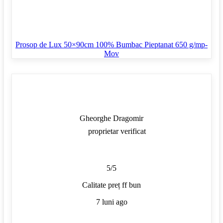
Prosop de Lux 50×90cm 100% Bumbac Pieptanat 650 g/mp-
Mov
Gheorghe Dragomir
proprietar verificat
5/5
Calitate preț ff bun
7 luni ago