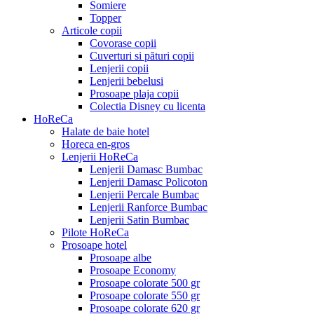
Somiere
Topper
Articole copii
Covorase copii
Cuverturi si pături copii
Lenjerii copii
Lenjerii bebelusi
Prosoape plaja copii
Colectia Disney cu licenta
HoReCa
Halate de baie hotel
Horeca en-gros
Lenjerii HoReCa
Lenjerii Damasc Bumbac
Lenjerii Damasc Policoton
Lenjerii Percale Bumbac
Lenjerii Ranforce Bumbac
Lenjerii Satin Bumbac
Pilote HoReCa
Prosoape hotel
Prosoape albe
Prosoape Economy
Prosoape colorate 500 gr
Prosoape colorate 550 gr
Prosoape colorate 620 gr