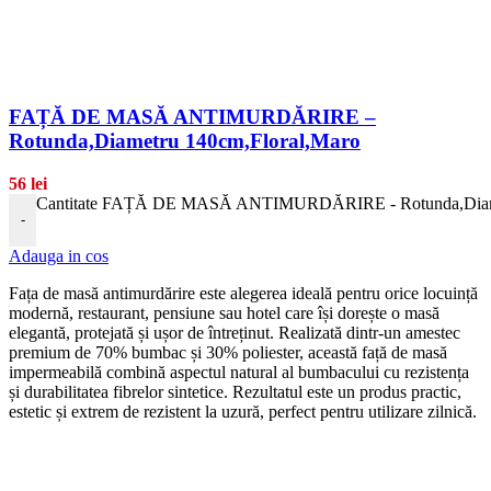
FAȚĂ DE MASĂ ANTIMURDĂRIRE –
Rotunda,Diametru 140cm,Floral,Maro
56
lei
Cantitate FAȚĂ DE MASĂ ANTIMURDĂRIRE - Rotunda,Diame
-
Adauga in cos
Fața de masă antimurdărire este alegerea ideală pentru orice locuință
modernă, restaurant, pensiune sau hotel care își dorește o masă
elegantă, protejată și ușor de întreținut. Realizată dintr-un amestec
premium de 70% bumbac și 30% poliester, această față de masă
impermeabilă combină aspectul natural al bumbacului cu rezistența
și durabilitatea fibrelor sintetice. Rezultatul este un produs practic,
estetic și extrem de rezistent la uzură, perfect pentru utilizare zilnică.