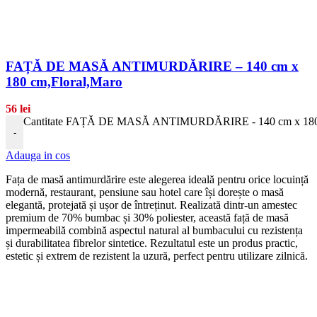
FAȚĂ DE MASĂ ANTIMURDĂRIRE – 140 cm x
180 cm,Floral,Maro
56
lei
Cantitate FAȚĂ DE MASĂ ANTIMURDĂRIRE - 140 cm x 180 
-
Adauga in cos
Fața de masă antimurdărire este alegerea ideală pentru orice locuință
modernă, restaurant, pensiune sau hotel care își dorește o masă
elegantă, protejată și ușor de întreținut. Realizată dintr-un amestec
premium de 70% bumbac și 30% poliester, această față de masă
impermeabilă combină aspectul natural al bumbacului cu rezistența
și durabilitatea fibrelor sintetice. Rezultatul este un produs practic,
estetic și extrem de rezistent la uzură, perfect pentru utilizare zilnică.