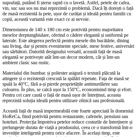
suprafață, putând fi șterse rapid cu o lavetă. Astfel, petele de cafea,
vin, suc sau sos nu mai reprezintă o problemă. Dacă îți dorești o față
de masă rezistentă la pete, ușor de curățat și ideală pentru familii cu
copii, această variantă este exact ce ai nevoie.
Dimensiunea de 140 x 180 cm este potrivită pentru majoritatea
meselor dreptunghiulare, oferind o cădere elegantă și uniformă pe
laterale. Este alegerea perfectă pentru mesele din bucătărie, dining
sau living, dar și pentru evenimente speciale, mese festive, aniversări
sau sărbători. Datorită designului versatil, această față de masă
elegantă se potrivește atât într-un decor modern, cât și într-un
ambient clasic sau rustic.
Materialul din bumbac și poliester asigură o textură plăcută la
atingere și o rezistență crescută la spălări repetate. Fața de masă se
spală la 40°C, fără a-și pierde proprietățile antimurdărire sau
culoarea. În plus, se calcă ușor la 150°C, economisind timp și efort.
Pentru cei care caută o față de masă ușor de întreținut, aceasta
reprezintă soluția ideală pentru utilizare zilnică sau profesională.
Această față de masă impermeabilă este foarte apreciată în domeniul
HoReCa, fiind potrivită pentru restaurante, cafenele, pensiuni sau
hoteluri. Protecția împotriva petelor reduce costurile de întreținere și
prelungește durata de viață a produsului, ceea ce o transformă într-o
investiție inteligentă pentru orice afacere. În același timp, este