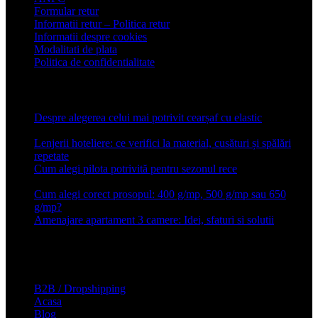
Formular retur
Informatii retur – Politica retur
Informatii despre cookies
Modalitati de plata
Politica de confidentialitate
Articole recente
Despre alegerea celui mai potrivit cearșaf cu elastic
13 iulie
2026
Lenjerii hoteliere: ce verifici la material, cusături și spălări
repetate
24 iunie 2026
Cum alegi pilota potrivită pentru sezonul rece
26 ianuarie
2026
Cum alegi corect prosopul: 400 g/mp, 500 g/mp sau 650
g/mp?
26 ianuarie 2026
Amenajare apartament 3 camere: Idei, sfaturi si solutii
16 mai
2025
Conforter.ro
B2B / Dropshipping
Acasa
Blog