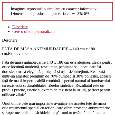
Imaginea reprezintă o simulare cu caracter informativ.
Dimensiunile produsului pot varia cu +/- 3%-6%.
Descriere
Cere o oferta personalizata
Descriere
FAȚĂ DE MASĂ ANTIMURDĂRIRE – 140 cm x 180
cm,Floral,verde
Fața de masă antimurdărire 140 x 180 cm este alegerea ideală pentru
orice locuință modernă, restaurant, pensiune sau hotel care își
dorește o masă elegantă, protejată și ușor de întreținut. Realizată
dintr-un amestec premium de 70% bumbac și 30% poliester, această
față de masă impermeabilă combină aspectul natural al bumbacului
cu rezistența și durabilitatea fibrelor sintetice. Rezultatul este un
produs practic, estetic și extrem de rezistent la uzură, perfect pentru
utilizare zilnică.
Unul dintre cele mai importante avantaje ale acestei fețe de masă
este tratamentul special cu teflon, care oferă protecție antimurdărire
și impermeabilitate. Lichidele nu pătrund în țesătură, ci rămân la