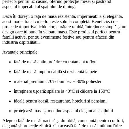
perfectă pentru uz casnic, oferind protecție mesei și păstrând
aspectul impecabil al spațiului de dining.
Dacă îți dorești o față de masă rezistentă, impermeabilă și elegantă,
acest model tratat cu teflon este soluția completă. Beneficiezi de
protecție împotriva lichidelor, curățare rapidă, întreținere simplă și un
design care îți pune în valoare masa. Este produsul perfect pentru
familii active, pentru evenimente festive sau pentru afaceri din
industria ospitalității.
Avantaje principale:
față de masă antimurdărire cu tratament teflon
față de masă impermeabilă și rezistentă la pete
material premium: 70% bumbac + 30% poliester
întreținere ușoară: spălare la 40°C și călcare la 150°C
ideală pentru acasă, restaurante, hoteluri și pensiuni
protejează masa și menține aspectul elegant al spațiului
Alege o față de masă practică și durabilă, concepută pentru confort,
eleganță și protecție zilnică. Cu această față de masă antimurdărire