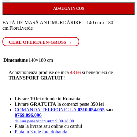
ADAUGA IN COS
FAȚĂ DE MASĂ ANTIMURDĂRIRE – 140 cm x 180
cm,Floral,verde
CERE OFERTA EN-GROSS →
Dimensiune
140×180 cm
Achizitioneaza produse de inca
43
lei
si beneficiezi de
TRANSPORT GRATUIT
!
Livrare
19 lei
oriunde in Romania
Livrare
GRATUITA
la comenzi peste
350 lei
COMANDA TELEFONIC LA
0310.054.055
sau
0769.096.096
de luni pana vineri intre 9:00-18:00
Plata la livrare sau online cu cardul
Plata in 3 rate fara dobanda