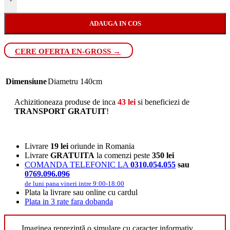
-
ADAUGA IN COS
CERE OFERTA EN-GROSS →
Dimensiune
Diametru 140cm
Achizitioneaza produse de inca
43
lei
si beneficiezi de
TRANSPORT GRATUIT
!
Livrare
19 lei
oriunde in Romania
Livrare
GRATUITA
la comenzi peste
350 lei
COMANDA TELEFONIC LA
0310.054.055
sau
0769.096.096
de luni pana vineri intre 9:00-18:00
Plata la livrare sau online cu cardul
Plata in 3 rate fara dobanda
Imaginea reprezintă o simulare cu caracter informativ.