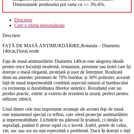
Dimensiunile produsului pot varia cu +/- 3%-6%.
Descriere
Cere o oferta personalizata
Descriere
FAȚĂ DE MASĂ ANTIMURDĂRIRE,Rotunda – Diametru
140cm,Floral,verde
Fața de masă antimurdărire Diametru 140cm este alegerea ideală
pentru orice locuință modernă, restaurant, pensiune sau hotel care își
dorește o masă elegantă, protejată și ușor de întreținut. Realizată
dintr-un amestec premium de 70% bumbac și 30% poliester, această
față de masă impermeabilă combină aspectul natural al bumbacului
cu rezistența și durabilitatea fibrelor sintetice. Rezultatul este un
produs practic, estetic și extrem de rezistent la uzură, perfect pentru
utilizare zilnică.
Unul dintre cele mai importante avantaje ale acestei fețe de masă
este tratamentul special cu teflon, care oferă protecție antimurdărire
și impermeabilitate. Lichidele nu pătrund în țesătură, ci rămân la
suprafață, putând fi șterse rapid cu o lavetă. Astfel, petele de cafea,
vin, suc sau sos nu mai reprezintă o problemă. Dacă îți dorești o față