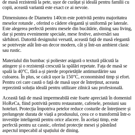
de masă rezistentă la pete, ușor de curățat și ideală pentru familii cu
copii, această variantă este exact ce ai nevoie.
Dimensiunea de Diametru 140cm este potrivită pentru majoritatea
meselor rotunde , oferind o cădere elegantă și uniformă pe laterale.
Este alegerea perfectă pentru mesele din bucătărie, dining sau living,
dar și pentru evenimente speciale, mese festive, aniversări sau
sărbători. Datorită designului versatil, această față de masă elegantă
se potrivește atât într-un decor modern, cât și într-un ambient clasic
sau rustic.
Materialul din bumbac și poliester asigură o textură plăcută la
atingere și o rezistență crescută la spălări repetate. Fața de masă se
spală la 40°C, fără a-și pierde proprietățile antimurdărire sau
culoarea. În plus, se calcă ușor la 150°C, economisind timp și efort.
Pentru cei care caută o față de masă ușor de întreținut, aceasta
reprezintă soluția ideală pentru utilizare zilnică sau profesională.
Această față de masă impermeabilă este foarte apreciată în domeniul
HoReCa, fiind potrivită pentru restaurante, cafenele, pensiuni sau
hoteluri. Protecția împotriva petelor reduce costurile de întreținere și
prelungește durata de viață a produsului, ceea ce o transformă într-o
investiție inteligentă pentru orice afacere. În același timp, este
perfectă pentru uz casnic, oferind protecție mesei și păstrând
aspectul impecabil al spațiului de dining.