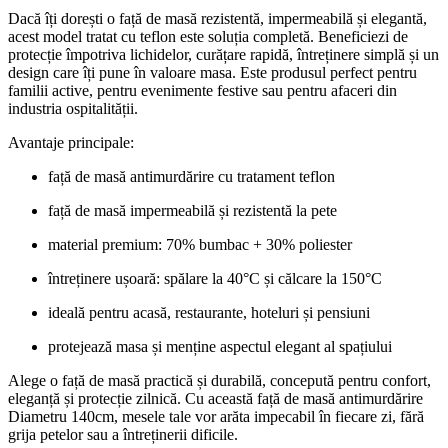
Dacă îți dorești o față de masă rezistentă, impermeabilă și elegantă,
acest model tratat cu teflon este soluția completă. Beneficiezi de
protecție împotriva lichidelor, curățare rapidă, întreținere simplă și un
design care îți pune în valoare masa. Este produsul perfect pentru
familii active, pentru evenimente festive sau pentru afaceri din
industria ospitalității.
Avantaje principale:
față de masă antimurdărire cu tratament teflon
față de masă impermeabilă și rezistentă la pete
material premium: 70% bumbac + 30% poliester
întreținere ușoară: spălare la 40°C și călcare la 150°C
ideală pentru acasă, restaurante, hoteluri și pensiuni
protejează masa și menține aspectul elegant al spațiului
Alege o față de masă practică și durabilă, concepută pentru confort,
eleganță și protecție zilnică. Cu această față de masă antimurdărire
Diametru 140cm, mesele tale vor arăta impecabil în fiecare zi, fără
grija petelor sau a întreținerii dificile.