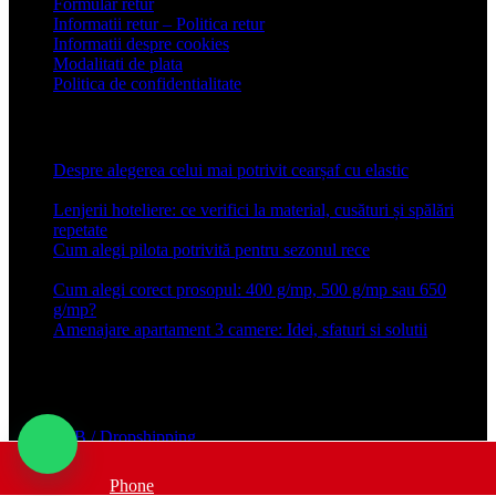
Formular retur
Informatii retur – Politica retur
Informatii despre cookies
Modalitati de plata
Politica de confidentialitate
Articole recente
Despre alegerea celui mai potrivit cearșaf cu elastic
13 iulie
2026
Lenjerii hoteliere: ce verifici la material, cusături și spălări
repetate
24 iunie 2026
Cum alegi pilota potrivită pentru sezonul rece
26 ianuarie
2026
Cum alegi corect prosopul: 400 g/mp, 500 g/mp sau 650
g/mp?
26 ianuarie 2026
Amenajare apartament 3 camere: Idei, sfaturi si solutii
16 mai
2025
Conforter.ro
B2B / Dropshipping
Acasa
Blog
Phone