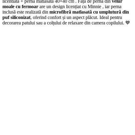
licentiata + pernă matlasată 40×40 cm . Fața de pernă din
velur
moale cu fermoar
are un design licențiat cu Minnie , iar perna
inclusă este realizată din
microfibră matlasată cu umplutură din
puf siliconizat
, oferind confort și un aspect plăcut. Ideal pentru
decorarea patului sau a colțului de relaxare din camera copilului. 💙