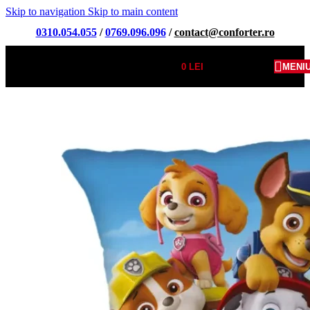
Skip to navigation
Skip to main content
0310.054.055
/
0769.096.096
/
contact@conforter.ro
0
LEI
MENI