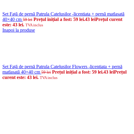
Set Față de pernă Patrula Catelusilor -licentiata + pernă matlasată
40×40 cm
Prețul inițial a fost: 59 lei.
43
lei
Prețul curent
59
lei
este: 43 lei.
TVA inclus
Inapoi la produse
Set Față de pernă Patrula Catelusilor Flowers -licentiata + pernă
matlasată 40×40 cm
Prețul inițial a fost: 59 lei.
43
lei
Prețul
59
lei
curent este: 43 lei.
TVA inclus