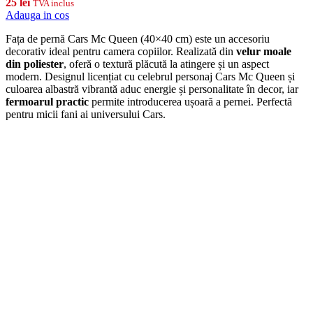
25
lei
TVA inclus
Adauga in cos
Fața de pernă Cars Mc Queen (40×40 cm) este un accesoriu
decorativ ideal pentru camera copiilor. Realizată din
velur moale
din poliester
, oferă o textură plăcută la atingere și un aspect
modern. Designul licențiat cu celebrul personaj Cars Mc Queen și
culoarea albastră vibrantă aduc energie și personalitate în decor, iar
fermoarul practic
permite introducerea ușoară a pernei. Perfectă
pentru micii fani ai universului Cars.