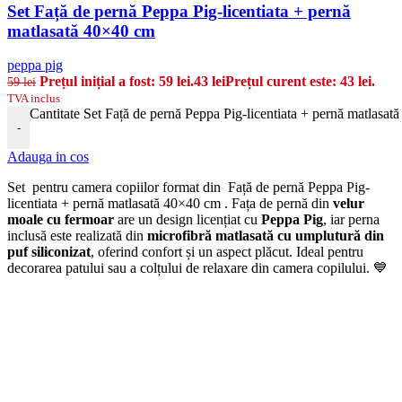
Set Față de pernă Peppa Pig-licentiata + pernă
matlasată 40×40 cm
peppa pig
Prețul inițial a fost: 59 lei.
43
lei
Prețul curent este: 43 lei.
59
lei
TVA inclus
Cantitate Set Față de pernă Peppa Pig-licentiata + pernă matlasa
-
Adauga in cos
Set pentru camera copiilor format din Față de pernă Peppa Pig-
licentiata + pernă matlasată 40×40 cm . Fața de pernă din
velur
moale cu fermoar
are un design licențiat cu
Peppa Pig
, iar perna
inclusă este realizată din
microfibră matlasată cu umplutură din
puf siliconizat
, oferind confort și un aspect plăcut. Ideal pentru
decorarea patului sau a colțului de relaxare din camera copilului. 💙