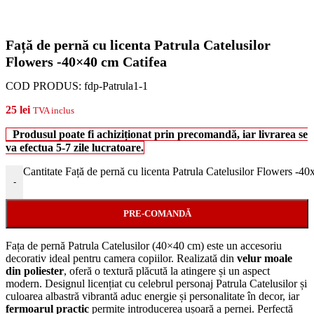
Față de pernă cu licenta Patrula Catelusilor
Flowers -40×40 cm Catifea
COD PRODUS:
fdp-Patrula1-1
25
lei
TVA inclus
Produsul poate fi achiziționat prin precomandă, iar livrarea se
va efectua 5-7 zile lucratoare.
Cantitate Față de pernă cu licenta Patrula Catelusilor Flowers -4
-
PRE-COMANDĂ
Fața de pernă Patrula Catelusilor (40×40 cm) este un accesoriu
decorativ ideal pentru camera copiilor. Realizată din
velur moale
din poliester
, oferă o textură plăcută la atingere și un aspect
modern. Designul licențiat cu celebrul personaj Patrula Catelusilor și
culoarea albastră vibrantă aduc energie și personalitate în decor, iar
fermoarul practic
permite introducerea ușoară a pernei. Perfectă