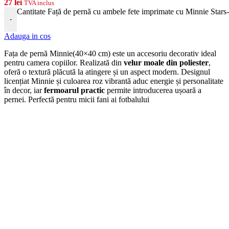
27
lei
TVA inclus
Cantitate Față de pernă cu ambele fete imprimate cu Minnie Star
-
Adauga in cos
Fața de pernă Minnie(40×40 cm) este un accesoriu decorativ ideal
pentru camera copiilor. Realizată din
velur moale din poliester
,
oferă o textură plăcută la atingere și un aspect modern. Designul
licențiat Minnie și culoarea roz vibrantă aduc energie și personalitate
în decor, iar
fermoarul practic
permite introducerea ușoară a
pernei. Perfectă pentru micii fani ai fotbalului