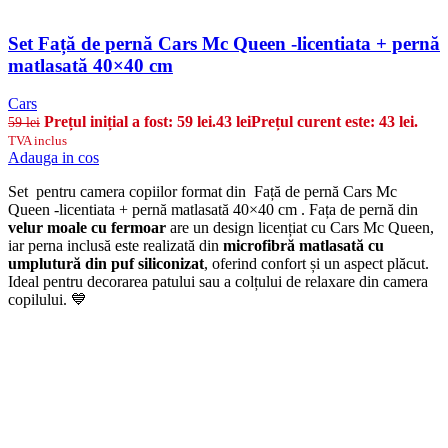
Set Față de pernă Cars Mc Queen -licentiata + pernă
matlasată 40×40 cm
Cars
Prețul inițial a fost: 59 lei.
43
lei
Prețul curent este: 43 lei.
59
lei
TVA inclus
Adauga in cos
Set pentru camera copiilor format din Față de pernă Cars Mc
Queen -licentiata + pernă matlasată 40×40 cm . Fața de pernă din
velur moale cu fermoar
are un design licențiat cu Cars Mc Queen,
iar perna inclusă este realizată din
microfibră matlasată cu
umplutură din puf siliconizat
, oferind confort și un aspect plăcut.
Ideal pentru decorarea patului sau a colțului de relaxare din camera
copilului. 💙