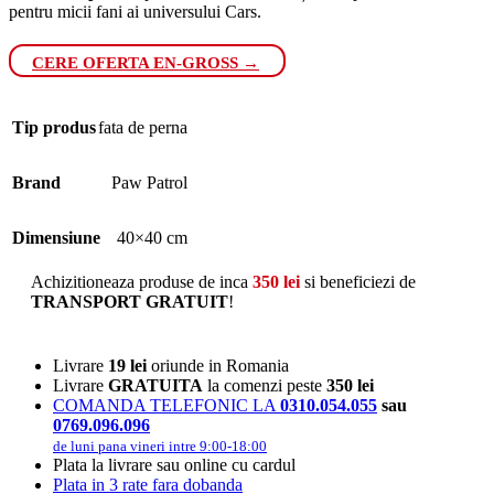
pentru micii fani ai universului Cars.
CERE OFERTA EN-GROSS →
Tip produs
fata de perna
Brand
Paw Patrol
Dimensiune
40×40 cm
Achizitioneaza produse de inca
350
lei
si beneficiezi de
TRANSPORT GRATUIT
!
Livrare
19 lei
oriunde in Romania
Livrare
GRATUITA
la comenzi peste
350 lei
COMANDA TELEFONIC LA
0310.054.055
sau
0769.096.096
de luni pana vineri intre 9:00-18:00
Plata la livrare sau online cu cardul
Plata in 3 rate fara dobanda