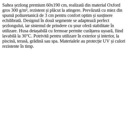
Saltea șezlong premium 60x190 cm, realizată din material Oxford
gros 300 g/m², rezistent și plăcut la atingere. Prevăzută cu miez din
spumă poliuretanică de 3 cm pentru confort optim și susținere
echilibrată. Designul în două segmente se adaptează perfect
șezlongului, iar sistemul de prindere cu șnur oferă stabilitate în
utilizare. Husa detașabilă cu fermoar permite curățarea ușoară, fiind
lavabilă la 30°C. Potrivită pentru utilizare în exterior și interior, la
piscină, terasă, grădină sau spa. Materialele au protecție UV și culori
rezistente în timp.