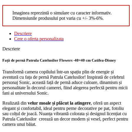
Imaginea reprezintă o simulare cu caracter informativ.
Dimensiunile produsului pot varia cu +/- 3%-6%.
Descriere
Cere o oferta personalizata
Descriere
Față de pernă Patrula Catelusilor Flowers -40×40 cm Catifea-Disney
Transformă camera copilului într-un spațiu plin de energie și
aventură cu fața de pernă Patrula Catelusilor! Inspirată de celebrul
personaj Sonic, această față de pernă aduce culoare, dinamism și
personalitate în decorul camerei, fiind alegerea perfectă pentru micii
fani ai universului Sonic.
Realizată din
velur moale și plăcut la atingere
, oferă un aspect
elegant și confortabil, ideal pentru perne decorative pe pat, fotoliu
sau colțul de joacă. Nuanța vibrantă colorata și designul licențiat cu
Patrula Catelusilor creează un decor modern și vesel, perfect pentru
camera unui băiat.