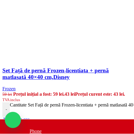
Set Față de pernă Frozen-licentiata + pernă
matlasată 40×40 cm,Disney
Frozen
Prețul inițial a fost: 59 lei.
43
lei
Prețul curent este: 43 lei.
59
lei
TVA inclus
Cantitate Set Față de pernă Frozen-licentiata + pernă matlasată 
-
Adauga in cos
Set pentru camera copiilor format din Față de pernă Frozen -
Phone