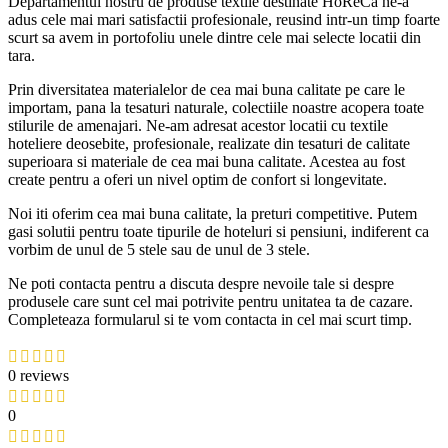
Departamentul nostru de produse textile destinate HoReCa ne-a
adus cele mai mari satisfactii profesionale, reusind intr-un timp foarte
scurt sa avem in portofoliu unele dintre cele mai selecte locatii din
tara.
Prin diversitatea materialelor de cea mai buna calitate pe care le
importam, pana la tesaturi naturale, colectiile noastre acopera toate
stilurile de amenajari. Ne-am adresat acestor locatii cu textile
hoteliere deosebite, profesionale, realizate din tesaturi de calitate
superioara si materiale de cea mai buna calitate. Acestea au fost
create pentru a oferi un nivel optim de confort si longevitate.
Noi iti oferim cea mai buna calitate, la preturi competitive. Putem
gasi solutii pentru toate tipurile de hoteluri si pensiuni, indiferent ca
vorbim de unul de 5 stele sau de unul de 3 stele.
Ne poti contacta pentru a discuta despre nevoile tale si despre
produsele care sunt cel mai potrivite pentru unitatea ta de cazare.
Completeaza formularul si te vom contacta in cel mai scurt timp.
0 reviews
0