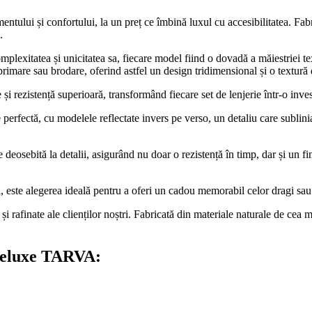
ntului și confortului, la un preț ce îmbină luxul cu accesibilitatea. Fabr
.
mplexitatea și unicitatea sa, fiecare model fiind o dovadă a măiestriei tex
mprimare sau brodare, oferind astfel un design tridimensional și o textură
și rezistență superioară, transformând fiecare set de lenjerie într-o inve
 perfectă, cu modelele reflectate invers pe verso, un detaliu care sublinia
eosebită la detalii, asigurând nu doar o rezistență în timp, dar și un fini
ă, este alegerea ideală pentru a oferi un cadou memorabil celor dragi sau
și rafinate ale clienților noștri. Fabricată din materiale naturale de cea
 Deluxe TARVA: