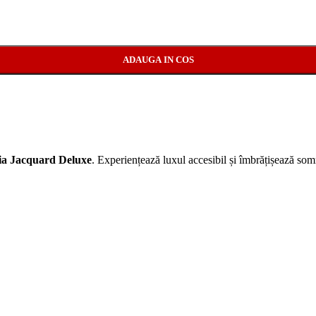
ADAUGA IN COS
ia Jacquard Deluxe
. Experiențează luxul accesibil și îmbrățișează somn