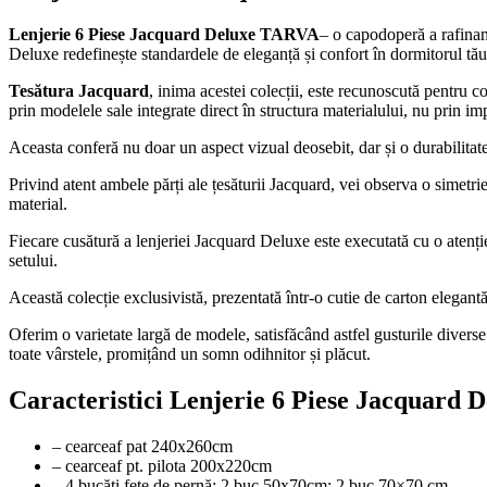
Lenjerie 6 Piese Jacquard Deluxe TARVA
– o capodoperă a rafiname
Deluxe redefinește standardele de eleganță și confort în dormitorul tău
Tesătura Jacquard
, inima acestei colecții, este recunoscută pentru co
prin modelele sale integrate direct în structura materialului, nu prin i
Aceasta conferă nu doar un aspect vizual deosebit, dar și o durabilitate 
Privind atent ambele părți ale țesăturii Jacquard, vei observa o simetrie
material.
Fiecare cusătură a lenjeriei Jacquard Deluxe este executată cu o atenție d
setului.
Această colecție exclusivistă, prezentată într-o cutie de carton elegant
Oferim o varietate largă de modele, satisfăcând astfel gusturile diverse 
toate vârstele, promițând un somn odihnitor și plăcut.
Caracteristici Lenjerie 6 Piese Jacquard
– cearceaf pat 240x260cm
– cearceaf pt. pilota 200x220cm
– 4 bucăți fete de pernă: 2 buc 50x70cm; 2 buc 70×70 cm