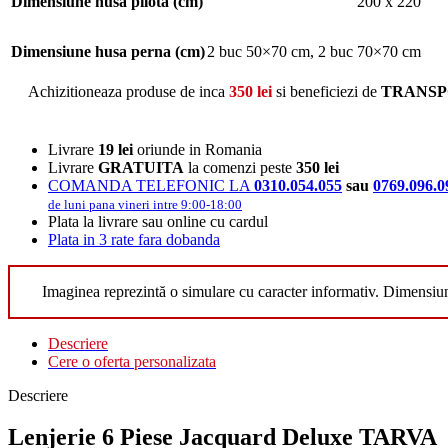
Dimensiune husa pilota (cm)
200 x 220
Dimensiune husa perna (cm)
2 buc 50×70 cm
,
2 buc 70×70 cm
Achizitioneaza produse de inca
350
lei
si beneficiezi de
TRANSP
Livrare
19 lei
oriunde in Romania
Livrare
GRATUITA
la comenzi peste
350 lei
COMANDA TELEFONIC LA
0310.054.055
sau
0769.096.0
de luni pana vineri intre 9:00-18:00
Plata la livrare sau online cu cardul
Plata in 3 rate fara dobanda
Imaginea reprezintă o simulare cu caracter informativ. Dimensiu
Descriere
Cere o oferta personalizata
Descriere
Lenjerie 6 Piese Jacquard Deluxe TARVA