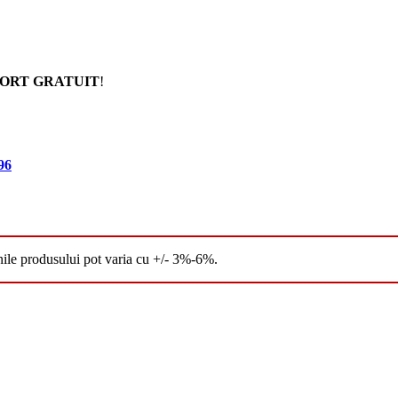
ORT GRATUIT
!
96
nile produsului pot varia cu +/- 3%-6%.