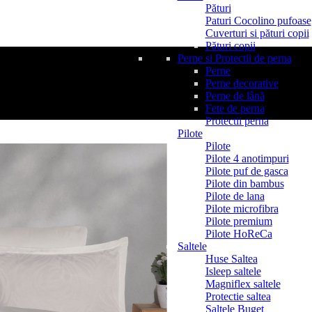
Pături
Paturi Cocolino pufoase
Cuverturi si pături copii
Pături copii
Perne si Protectii de perna
Perne
Perne decorative
Perne de lână
Fete de perna
Protectii perna
Pilote
Pilote
Pilote 4 anotimpuri
Pilote puf de gasca
Pilote din bambus
Pilote de lana
Pilote microfibra
Pilote premium
Pilote HoReCa
Saltele
Huse Saltea
Isleep saltele
Magniflex saltele
Protectie saltea
Saltele Buget