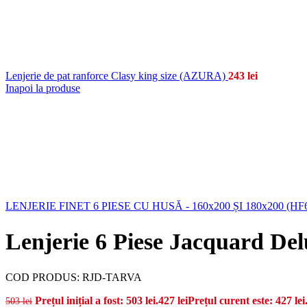
Lenjerie de pat ranforce Clasy king size (AZURA)
243
lei
Inapoi la produse
LENJERIE FINET 6 PIESE CU HUSĂ - 160x200 ȘI 180x200 (HF
Lenjerie 6 Piese Jacquard D
COD PRODUS:
RJD-TARVA
Prețul inițial a fost: 503 lei.
427
lei
Prețul curent este: 427 lei
503
lei