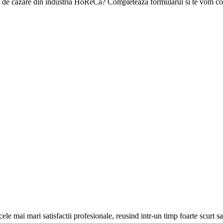
ea de cazare din industria HoReCa? Completeaza formularul si te vom con
 mai mari satisfactii profesionale, reusind intr-un timp foarte scurt sa a