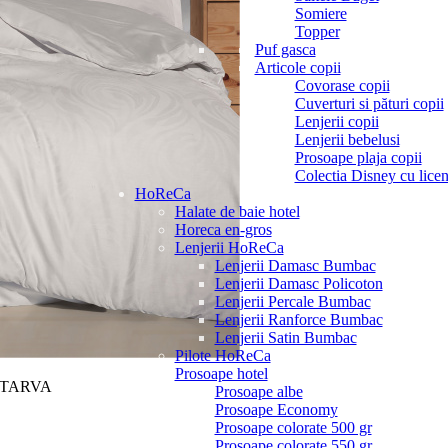
Somiere
Topper
Puf gasca
Articole copii
Covorase copii
Cuverturi si pături copii
Lenjerii copii
Lenjerii bebelusi
Prosoape plaja copii
Colectia Disney cu licen
HoReCa
Halate de baie hotel
Horeca en-gros
Lenjerii HoReCa
Lenjerii Damasc Bumbac
Lenjerii Damasc Policoton
Lenjerii Percale Bumbac
Lenjerii Ranforce Bumbac
Lenjerii Satin Bumbac
Pilote HoReCa
Prosoape hotel
xe TARVA
Prosoape albe
Prosoape Economy
Prosoape colorate 500 gr
Prosoape colorate 550 gr