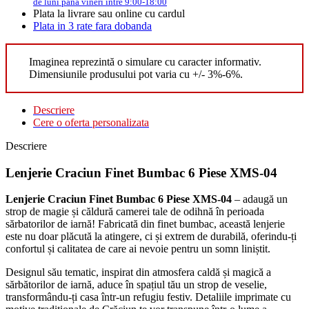
de luni pana vineri intre 9:00-18:00
Plata la livrare sau online cu cardul
Plata in 3 rate fara dobanda
Imaginea reprezintă o simulare cu caracter informativ.
Dimensiunile produsului pot varia cu +/- 3%-6%.
Descriere
Cere o oferta personalizata
Descriere
Lenjerie Craciun Finet Bumbac 6 Piese XMS-04
Lenjerie Craciun Finet Bumbac 6 Piese XMS-04
– adaugă un
strop de magie și căldură camerei tale de odihnă în perioada
sărbatorilor de iarnă! Fabricată din finet bumbac, această lenjerie
este nu doar plăcută la atingere, ci și extrem de durabilă, oferindu-ți
confortul și calitatea de care ai nevoie pentru un somn liniștit.
Designul său tematic, inspirat din atmosfera caldă și magică a
sărbătorilor de iarnă, aduce în spațiul tău un strop de veselie,
transformându-ți casa într-un refugiu festiv. Detaliile imprimate cu