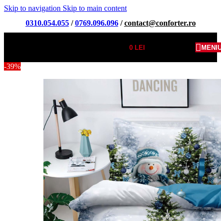
Skip to navigation
Skip to main content
0310.054.055
/
0769.096.096
/
contact@conforter.ro
0
LEI
MENI
-39%