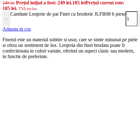
Prețul inițial a fost: 249 lei.
185
lei
Prețul curent este:
249
lei
185 lei.
TVA inclus
Cantitate Lenjerie de pat Finet cu broderie JLFB08 6 piese
-
Adauga in cos
Finetul este un material subtire si usor, care se simte minunat pe piele
si ofera un sentiment de lux. Lenjeria din finet brodata poate fi
confectionata in culori variate, oferind un aspect clasic sau modern,
in functie de preferinte.