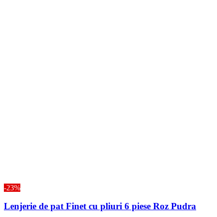
-23%
Lenjerie de pat Finet cu pliuri 6 piese Roz Pudra