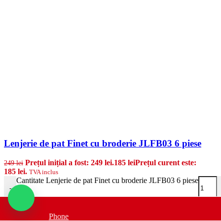
Lenjerie de pat Finet cu broderie JLFB03 6 piese
Prețul inițial a fost: 249 lei.
185
lei
Prețul curent este:
249
lei
185 lei.
TVA inclus
Cantitate Lenjerie de pat Finet cu broderie JLFB03 6 piese
-
Adauga in cos
Phone
Finetul este un material subtire si usor, care se simte minunat pe piele