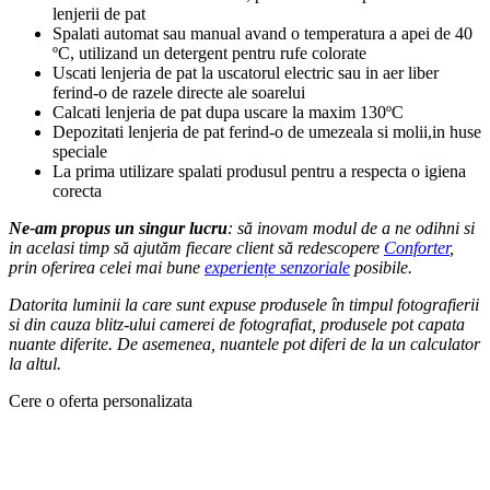
lenjerii de pat
Spalati automat sau manual avand o temperatura a apei de 40
ºC, utilizand un detergent pentru rufe colorate
Uscati lenjeria de pat la uscatorul electric sau in aer liber
ferind-o de razele directe ale soarelui
Calcati lenjeria de pat dupa uscare la maxim 130ºC
Depozitati lenjeria de pat ferind-o de umezeala si molii,in huse
speciale
La prima utilizare spalati produsul pentru a respecta o igiena
corecta
Ne-am propus un singur lucru
: să inovam modul de a ne odihni si
in acelasi timp să ajutăm fiecare client să redescopere
Conforter
,
prin oferirea celei mai bune
experiențe senzoriale
posibile.
Datorita luminii la care sunt expuse produsele în timpul fotografierii
si din cauza blitz-ului camerei de fotografiat, produsele pot capata
nuante diferite. De asemenea, nuantele pot diferi de la un calculator
la altul.
Cere o oferta personalizata