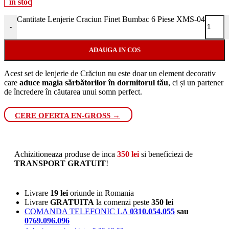
in stoc
Cantitate Lenjerie Craciun Finet Bumbac 6 Piese XMS-04
-
ADAUGA IN COS
Acest set de lenjerie de Crăciun nu este doar un element decorativ
care
aduce magia sărbătorilor în dormitorul tău
, ci și un partener
de încredere în căutarea unui somn perfect.
CERE OFERTA EN-GROSS →
Achizitioneaza produse de inca
350
lei
si beneficiezi de
TRANSPORT GRATUIT
!
Livrare
19 lei
oriunde in Romania
Livrare
GRATUITA
la comenzi peste
350 lei
COMANDA TELEFONIC LA
0310.054.055
sau
0769.096.096