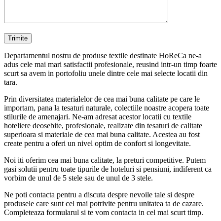
Departamentul nostru de produse textile destinate HoReCa ne-a
adus cele mai mari satisfactii profesionale, reusind intr-un timp foarte
scurt sa avem in portofoliu unele dintre cele mai selecte locatii din
tara.
Prin diversitatea materialelor de cea mai buna calitate pe care le
importam, pana la tesaturi naturale, colectiile noastre acopera toate
stilurile de amenajari. Ne-am adresat acestor locatii cu textile
hoteliere deosebite, profesionale, realizate din tesaturi de calitate
superioara si materiale de cea mai buna calitate. Acestea au fost
create pentru a oferi un nivel optim de confort si longevitate.
Noi iti oferim cea mai buna calitate, la preturi competitive. Putem
gasi solutii pentru toate tipurile de hoteluri si pensiuni, indiferent ca
vorbim de unul de 5 stele sau de unul de 3 stele.
Ne poti contacta pentru a discuta despre nevoile tale si despre
produsele care sunt cel mai potrivite pentru unitatea ta de cazare.
Completeaza formularul si te vom contacta in cel mai scurt timp.