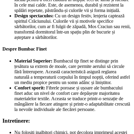
în cele mai calde. Este, de asemenea, durabil și rezistent la
spălări repetate, păstrându-și culorile vii și forma inițială.
Design spectaculos:
Cu un design festiv, lenjeria captează
spiritul Crăciunului. Culorile vii și motivele specifice
sărbătorilor, cum ar fi fulgii de zăpadă, Mos Craciun sau renii,
transformă dormitorul într-un spațiu plin de bucurie și
așteptare a sărbătorilor.
Despre Bumbac Finet
Material Superior:
Bumbacul tip finet se distinge prin
țesătura sa extrem de moale, care permite aerului să circule
fără întrerupere. Această caracteristică asigură reglarea
naturală a temperaturii corpului în timpul nopții, oferind astfel
un mediu propice pentru un somn adânc și liniștitor.
Confort sporit:
Fibrele poroase și ușoare ale bumbacului
finet aduc un nivel de confort care depășește majoritatea
materialelor textile. Aceasta se traduce printr-o senzație de
mângâiere la fiecare atingere și printr-o adaptabilitate crescută
la nevoile individuale ale fiecărei persoane.
Intretinere:
Nu folositi inalbitori chimici, pot decolora imprimeul acestei