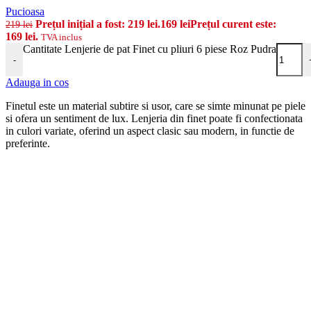
Pucioasa
Prețul inițial a fost: 219 lei.
169
lei
Prețul curent este:
219
lei
169 lei.
TVA inclus
Cantitate Lenjerie de pat Finet cu pliuri 6 piese Roz Pudra
-
Adauga in cos
Finetul este un material subtire si usor, care se simte minunat pe piele
si ofera un sentiment de lux. Lenjeria din finet poate fi confectionata
in culori variate, oferind un aspect clasic sau modern, in functie de
preferinte.