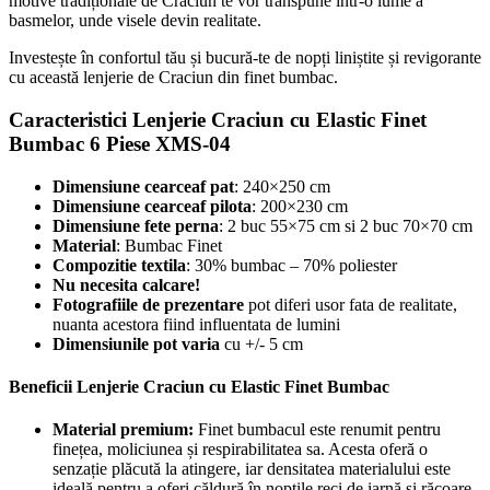
motive tradiționale de Crăciun te vor transpune într-o lume a
basmelor, unde visele devin realitate.
Investește în confortul tău și bucură-te de nopți liniștite și revigorante
cu această lenjerie de Craciun din finet bumbac.
Caracteristici Lenjerie Craciun cu Elastic Finet
Bumbac 6 Piese XMS-04
Dimensiune cearceaf pat
: 240×250 cm
Dimensiune cearceaf pilota
: 200×230 cm
Dimensiune fete perna
: 2 buc 55×75 cm si 2 buc 70×70 cm
Material
: Bumbac Finet
Compozitie textila
: 30% bumbac – 70% poliester
Nu necesita calcare!
Fotografiile de prezentare
pot diferi usor fata de realitate,
nuanta acestora fiind influentata de lumini
Dimensiunile pot varia
cu +/- 5 cm
Beneficii Lenjerie Craciun cu Elastic Finet Bumbac
Material premium:
Finet bumbacul este renumit pentru
finețea, moliciunea și respirabilitatea sa. Acesta oferă o
senzație plăcută la atingere, iar densitatea materialului este
ideală pentru a oferi căldură în nopțile reci de iarnă și răcoare