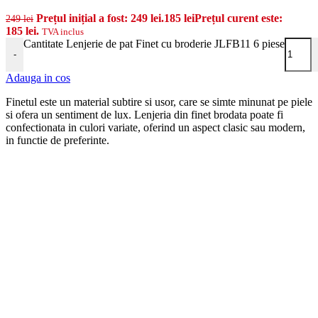
Prețul inițial a fost: 249 lei.
185
lei
Prețul curent este:
249
lei
185 lei.
TVA inclus
Cantitate Lenjerie de pat Finet cu broderie JLFB11 6 piese
-
Adauga in cos
Finetul este un material subtire si usor, care se simte minunat pe piele
si ofera un sentiment de lux. Lenjeria din finet brodata poate fi
confectionata in culori variate, oferind un aspect clasic sau modern,
in functie de preferinte.