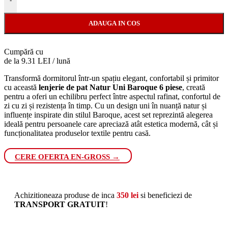
-
ADAUGA IN COS
Cumpără cu
de la 9.31 LEI / lună
Transformă dormitorul într-un spațiu elegant, confortabil și primitor
cu această
lenjerie de pat Natur Uni Baroque 6 piese
, creată
pentru a oferi un echilibru perfect între aspectul rafinat, confortul de
zi cu zi și rezistența în timp. Cu un design uni în nuanță natur și
influențe inspirate din stilul Baroque, acest set reprezintă alegerea
ideală pentru persoanele care apreciază atât estetica modernă, cât și
funcționalitatea produselor textile pentru casă.
CERE OFERTA EN-GROSS →
Achizitioneaza produse de inca
350
lei
si beneficiezi de
TRANSPORT GRATUIT
!