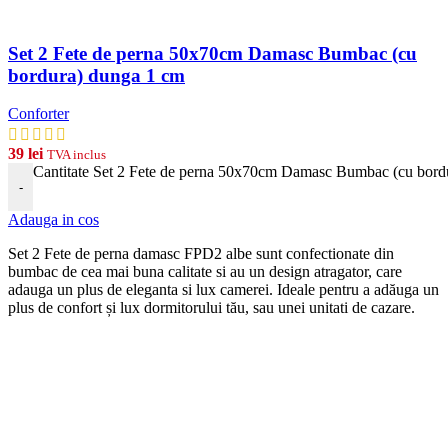
Set 2 Fete de perna 50x70cm Damasc Bumbac (cu
bordura) dunga 1 cm
Conforter
39
lei
TVA inclus
Cantitate Set 2 Fete de perna 50x70cm Damasc Bumbac (cu bord
-
Adauga in cos
Set 2 Fete de perna damasc FPD2 albe
s
unt
conf
ection
ate
din
b
umb
ac
de
ce
a
m
ai
b
una
cal
itate
si
au
un
design
at
rag
ator
,
care
ad
auga
un
plus
de
eleg
anta
si
lux
camerei
. Ideale pentru a adăuga un
plus de confort și lux dormitorului tău, sau unei unitati de cazare.