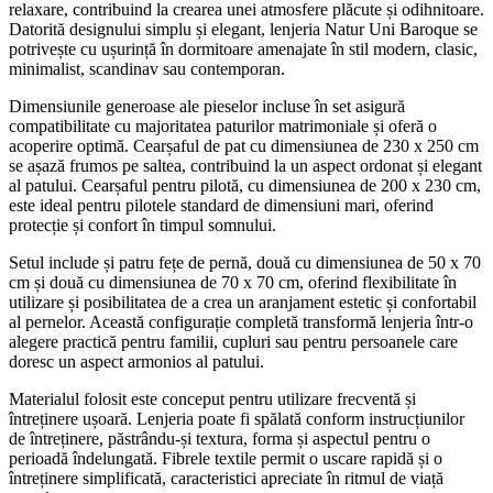
relaxare, contribuind la crearea unei atmosfere plăcute și odihnitoare.
Datorită designului simplu și elegant, lenjeria Natur Uni Baroque se
potrivește cu ușurință în dormitoare amenajate în stil modern, clasic,
minimalist, scandinav sau contemporan.
Dimensiunile generoase ale pieselor incluse în set asigură
compatibilitate cu majoritatea paturilor matrimoniale și oferă o
acoperire optimă. Cearșaful de pat cu dimensiunea de 230 x 250 cm
se așază frumos pe saltea, contribuind la un aspect ordonat și elegant
al patului. Cearșaful pentru pilotă, cu dimensiunea de 200 x 230 cm,
este ideal pentru pilotele standard de dimensiuni mari, oferind
protecție și confort în timpul somnului.
Setul include și patru fețe de pernă, două cu dimensiunea de 50 x 70
cm și două cu dimensiunea de 70 x 70 cm, oferind flexibilitate în
utilizare și posibilitatea de a crea un aranjament estetic și confortabil
al pernelor. Această configurație completă transformă lenjeria într-o
alegere practică pentru familii, cupluri sau pentru persoanele care
doresc un aspect armonios al patului.
Materialul folosit este conceput pentru utilizare frecventă și
întreținere ușoară. Lenjeria poate fi spălată conform instrucțiunilor
de întreținere, păstrându-și textura, forma și aspectul pentru o
perioadă îndelungată. Fibrele textile permit o uscare rapidă și o
întreținere simplificată, caracteristici apreciate în ritmul de viață