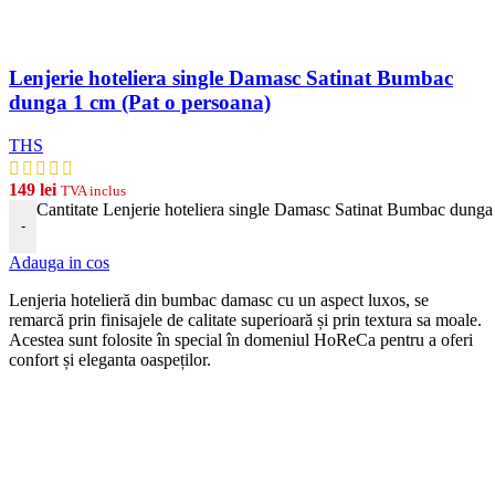
Lenjerie hoteliera single Damasc Satinat Bumbac
dunga 1 cm (Pat o persoana)
THS
149
lei
TVA inclus
Cantitate Lenjerie hoteliera single Damasc Satinat Bumbac dunga
-
Adauga in cos
Len
j
eria
hotel
ier
ă
din
b
umb
ac damasc
cu
un
aspect
lux
os, se
remarcă prin finisajele de calitate superioară și prin textura sa moale.
Acestea sunt folosite în special în domeniul HoReCa pentru a oferi
confort și eleganta oaspeților.