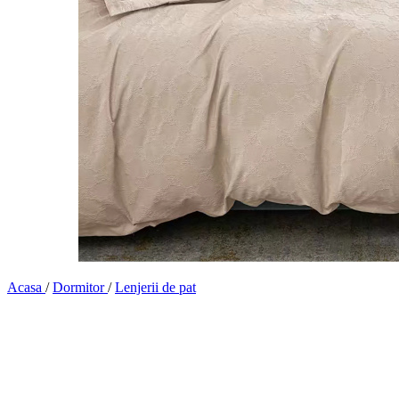
Acasa
/
Dormitor
/
Lenjerii de pat