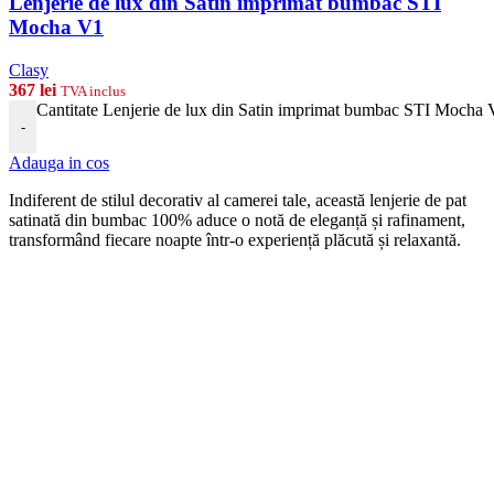
Lenjerie de lux din Satin imprimat bumbac STI
Mocha V1
Clasy
367
lei
TVA inclus
Cantitate Lenjerie de lux din Satin imprimat bumbac STI Mocha
-
Adauga in cos
Indiferent de stilul decorativ al camerei tale, această lenjerie de pat
satinată din bumbac 100% aduce o notă de eleganță și rafinament,
transformând fiecare noapte într-o experiență plăcută și relaxantă.