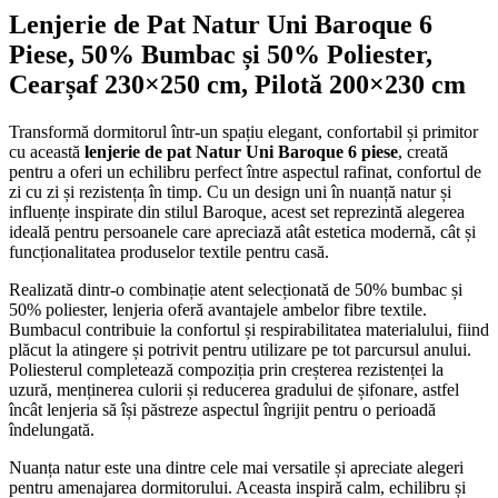
Lenjerie de Pat Natur Uni Baroque 6
Piese, 50% Bumbac și 50% Poliester,
Cearșaf 230×250 cm, Pilotă 200×230 cm
Transformă dormitorul într-un spațiu elegant, confortabil și primitor
cu această
lenjerie de pat Natur Uni Baroque 6 piese
, creată
pentru a oferi un echilibru perfect între aspectul rafinat, confortul de
zi cu zi și rezistența în timp. Cu un design uni în nuanță natur și
influențe inspirate din stilul Baroque, acest set reprezintă alegerea
ideală pentru persoanele care apreciază atât estetica modernă, cât și
funcționalitatea produselor textile pentru casă.
Realizată dintr-o combinație atent selecționată de 50% bumbac și
50% poliester, lenjeria oferă avantajele ambelor fibre textile.
Bumbacul contribuie la confortul și respirabilitatea materialului, fiind
plăcut la atingere și potrivit pentru utilizare pe tot parcursul anului.
Poliesterul completează compoziția prin creșterea rezistenței la
uzură, menținerea culorii și reducerea gradului de șifonare, astfel
încât lenjeria să își păstreze aspectul îngrijit pentru o perioadă
îndelungată.
Nuanța natur este una dintre cele mai versatile și apreciate alegeri
pentru amenajarea dormitorului. Aceasta inspiră calm, echilibru și