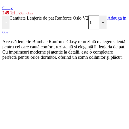
Clasy
245
lei
TVA inclus
Cantitate Lenjerie de pat Ranforce Oslo V2
Adauga in
-
+
cos
Această lenjerie Bumbac Ranforce Clasy reprezintă o alegere atentă
pentru cei care caută confort, rezistență și eleganță în lenjeria de pat.
Cu imprimeuri moderne și atenție la detalii, este o completare
perfectă pentru orice dormitor, oferind un somn odihnitor și plăcut.