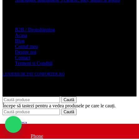
2025
Conforter.ro
B2B / Dropshipping
Acasa
Blog
Contul meu
Despre noi
Contact
Termeni si Conditii
LENJERII DE PAT CONFORTER.RO
NMS Avante Consulting SRL
Caută
Începe să tastezi pentru a vedea produsele pe care le cauți.
Caută
Acasa
Merino by THS
Baie
Phone