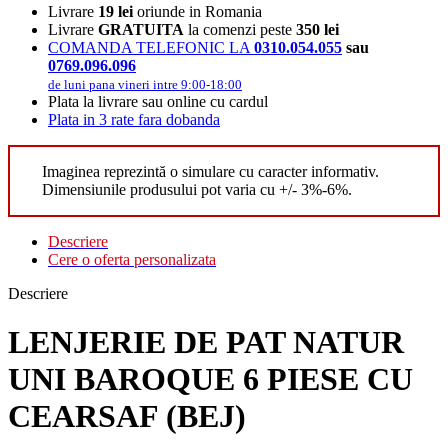
Livrare
19 lei
oriunde in Romania
Livrare
GRATUITA
la comenzi peste
350 lei
COMANDA TELEFONIC LA
0310.054.055
sau
0769.096.096
de luni pana vineri intre 9:00-18:00
Plata la livrare sau online cu cardul
Plata in 3 rate fara dobanda
Imaginea reprezintă o simulare cu caracter informativ.
Dimensiunile produsului pot varia cu +/- 3%-6%.
Descriere
Cere o oferta personalizata
Descriere
LENJERIE DE PAT NATUR
UNI BAROQUE 6 PIESE CU
CEARSAF (BEJ)