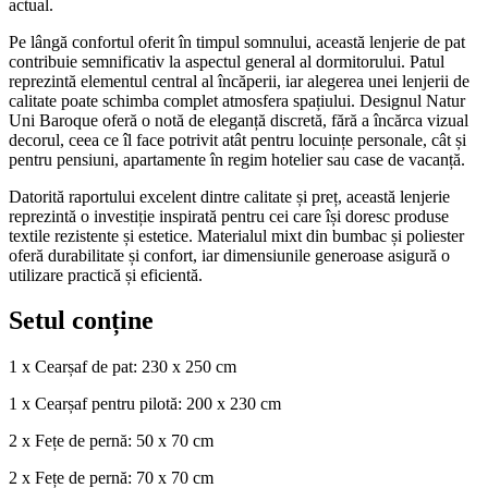
actual.
Pe lângă confortul oferit în timpul somnului, această lenjerie de pat
contribuie semnificativ la aspectul general al dormitorului. Patul
reprezintă elementul central al încăperii, iar alegerea unei lenjerii de
calitate poate schimba complet atmosfera spațiului. Designul Natur
Uni Baroque oferă o notă de eleganță discretă, fără a încărca vizual
decorul, ceea ce îl face potrivit atât pentru locuințe personale, cât și
pentru pensiuni, apartamente în regim hotelier sau case de vacanță.
Datorită raportului excelent dintre calitate și preț, această lenjerie
reprezintă o investiție inspirată pentru cei care își doresc produse
textile rezistente și estetice. Materialul mixt din bumbac și poliester
oferă durabilitate și confort, iar dimensiunile generoase asigură o
utilizare practică și eficientă.
Setul conține
1 x Cearșaf de pat: 230 x 250 cm
1 x Cearșaf pentru pilotă: 200 x 230 cm
2 x Fețe de pernă: 50 x 70 cm
2 x Fețe de pernă: 70 x 70 cm