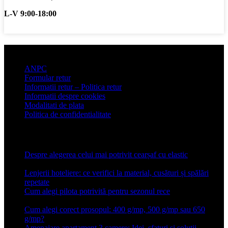
L-V 9:00-18:00
Informatii clienti
ANPC
Formular retur
Informatii retur – Politica retur
Informatii despre cookies
Modalitati de plata
Politica de confidentialitate
Articole recente
Despre alegerea celui mai potrivit cearșaf cu elastic
13 iulie
2026
Lenjerii hoteliere: ce verifici la material, cusături și spălări
repetate
24 iunie 2026
Cum alegi pilota potrivită pentru sezonul rece
26 ianuarie
2026
Cum alegi corect prosopul: 400 g/mp, 500 g/mp sau 650
g/mp?
26 ianuarie 2026
Amenajare apartament 3 camere: Idei, sfaturi si solutii
16 mai