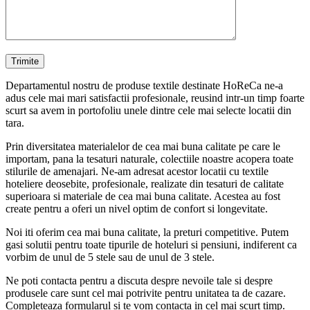
Departamentul nostru de produse textile destinate HoReCa ne-a
adus cele mai mari satisfactii profesionale, reusind intr-un timp foarte
scurt sa avem in portofoliu unele dintre cele mai selecte locatii din
tara.
Prin diversitatea materialelor de cea mai buna calitate pe care le
importam, pana la tesaturi naturale, colectiile noastre acopera toate
stilurile de amenajari. Ne-am adresat acestor locatii cu textile
hoteliere deosebite, profesionale, realizate din tesaturi de calitate
superioara si materiale de cea mai buna calitate. Acestea au fost
create pentru a oferi un nivel optim de confort si longevitate.
Noi iti oferim cea mai buna calitate, la preturi competitive. Putem
gasi solutii pentru toate tipurile de hoteluri si pensiuni, indiferent ca
vorbim de unul de 5 stele sau de unul de 3 stele.
Ne poti contacta pentru a discuta despre nevoile tale si despre
produsele care sunt cel mai potrivite pentru unitatea ta de cazare.
Completeaza formularul si te vom contacta in cel mai scurt timp.