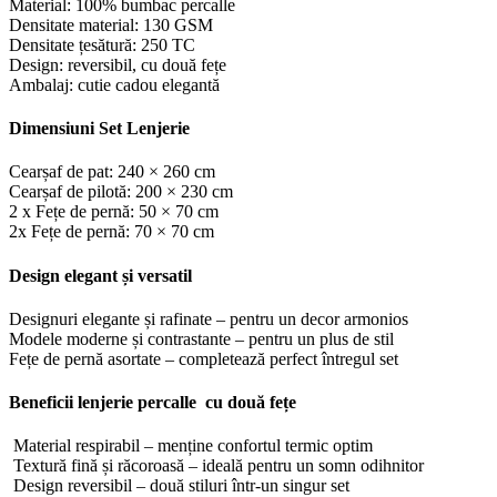
Material: 100% bumbac percalle
Densitate material: 130 GSM
Densitate țesătură: 250 TC
Design: reversibil, cu două fețe
Ambalaj: cutie cadou elegantă
Dimensiuni Set Lenjerie
Cearșaf de pat: 240 × 260 cm
Cearșaf de pilotă: 200 × 230 cm
2 x Fețe de pernă: 50 × 70 cm
2x Fețe de pernă: 70 × 70 cm
Design elegant și versatil
Designuri elegante și rafinate – pentru un decor armonios
Modele moderne și contrastante – pentru un plus de stil
Fețe de pernă asortate – completează perfect întregul set
Beneficii lenjerie percalle cu două fețe
Material respirabil – menține confortul termic optim
Textură fină și răcoroasă – ideală pentru un somn odihnitor
Design reversibil – două stiluri într-un singur set