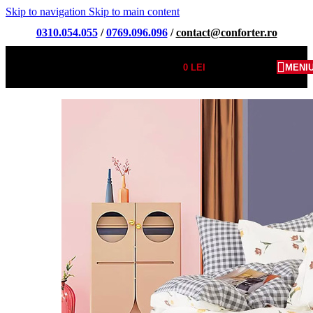
Skip to navigation
Skip to main content
0310.054.055
/
0769.096.096
/
contact@conforter.ro
0
LEI
MENI