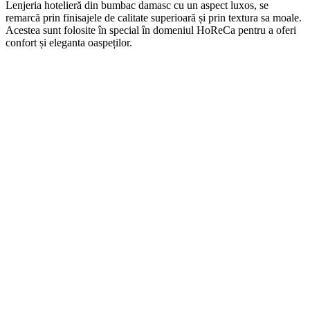
Len
j
eria
hotel
ier
ă
din
b
umb
ac damasc
cu
un
aspect
lux
os, se
remarcă prin finisajele de calitate superioară și prin textura sa moale.
Acestea sunt folosite în special în domeniul HoReCa pentru a oferi
confort și eleganta oaspeților.