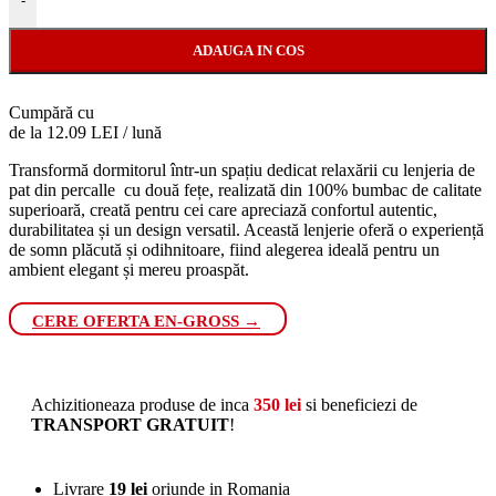
-
ADAUGA IN COS
Cumpără cu
de la 12.09 LEI / lună
Transformă dormitorul într-un spațiu dedicat relaxării cu lenjeria de
pat din percalle cu două fețe, realizată din 100% bumbac de calitate
superioară, creată pentru cei care apreciază confortul autentic,
durabilitatea și un design versatil. Această lenjerie oferă o experiență
de somn plăcută și odihnitoare, fiind alegerea ideală pentru un
ambient elegant și mereu proaspăt.
CERE OFERTA EN-GROSS →
Achizitioneaza produse de inca
350
lei
si beneficiezi de
TRANSPORT GRATUIT
!
Livrare
19 lei
oriunde in Romania