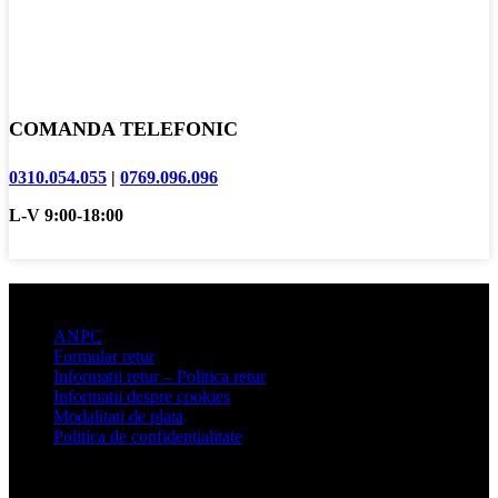
COMANDA TELEFONIC
0310.054.055
|
0769.096.096
L-V 9:00-18:00
Informatii clienti
ANPC
Formular retur
Informatii retur – Politica retur
Informatii despre cookies
Modalitati de plata
Politica de confidentialitate
Articole recente