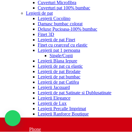
Cuverturi Microfibra
Cuverturi pat 100% bumbac
Lenjerii de pat
Lenjerii Cocolino
Damasc bumbac colorat
Deluxe Pucioasa-100% bumbac
Finet 3D
Lenjerii de pat Finet
Finet cu cearceaf cu elastic
Lenjerii pat 1 persoana
Single/Copii
Lenjerii Blana Iepure
Lenjerii de pat cu elastic
Lenjerii de pat Brodate
Lenjerii de pat bumbac
Lenjerii de pat Catifea
Lenjerii Jacquard
Lenjerii de pat Satinate si Dublusatinate
Lenjerii Elegance
Lenjerii de Lux
Lenjerii Percalle Imprimat
Lenjerii Ranforce Boutique
Ranforce 100% bumbac
Lenjerii Ranforce Imprimat
Phone
Pături