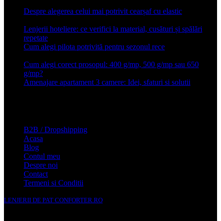
Despre alegerea celui mai potrivit cearșaf cu elastic
13 iulie
2026
Lenjerii hoteliere: ce verifici la material, cusături și spălări
repetate
24 iunie 2026
Cum alegi pilota potrivită pentru sezonul rece
26 ianuarie
2026
Cum alegi corect prosopul: 400 g/mp, 500 g/mp sau 650
g/mp?
26 ianuarie 2026
Amenajare apartament 3 camere: Idei, sfaturi si solutii
16 mai
2025
Conforter.ro
B2B / Dropshipping
Acasa
Blog
Contul meu
Despre noi
Contact
Termeni si Conditii
LENJERII DE PAT CONFORTER.RO
NMS Avante Consulting SRL