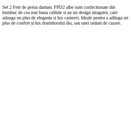
Set 2 Fete de perna damasc FPD2 albe
s
unt
conf
ection
ate
din
b
umb
ac
de
ce
a
m
ai
b
una
cal
itate
si
au
un
design
at
rag
ator
,
care
ad
auga
un
plus
de
eleg
anta
si
lux
camerei
. Ideale pentru a adăuga un
plus de confort și lux dormitorului tău, sau unei unitati de cazare.