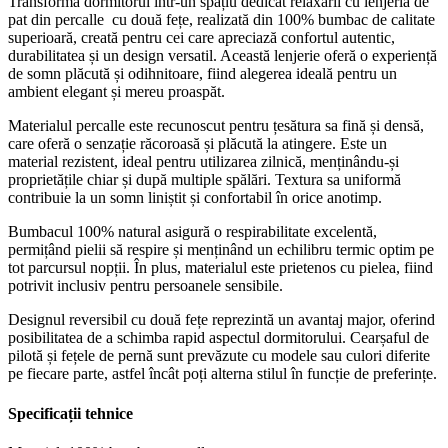
Transformă dormitorul într-un spațiu dedicat relaxării cu lenjeria de
pat din percalle cu două fețe, realizată din 100% bumbac de calitate
superioară, creată pentru cei care apreciază confortul autentic,
durabilitatea și un design versatil. Această lenjerie oferă o experiență
de somn plăcută și odihnitoare, fiind alegerea ideală pentru un
ambient elegant și mereu proaspăt.
Materialul percalle este recunoscut pentru țesătura sa fină și densă,
care oferă o senzație răcoroasă și plăcută la atingere. Este un
material rezistent, ideal pentru utilizarea zilnică, menținându-și
proprietățile chiar și după multiple spălări. Textura sa uniformă
contribuie la un somn liniștit și confortabil în orice anotimp.
Bumbacul 100% natural asigură o respirabilitate excelentă,
permițând pielii să respire și menținând un echilibru termic optim pe
tot parcursul nopții. În plus, materialul este prietenos cu pielea, fiind
potrivit inclusiv pentru persoanele sensibile.
Designul reversibil cu două fețe reprezintă un avantaj major, oferind
posibilitatea de a schimba rapid aspectul dormitorului. Cearșaful de
pilotă și fețele de pernă sunt prevăzute cu modele sau culori diferite
pe fiecare parte, astfel încât poți alterna stilul în funcție de preferințe.
Specificații tehnice