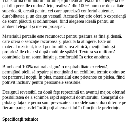
Transformă dormitorul într-un spațiu dedicat relaxării cu lenjeria de
pat din percalle cu două fețe, realizată din 100% bumbac de calitate
superioară, creată pentru cei care apreciază confortul autentic,
durabilitatea și un design versatil. Această lenjerie oferă o experiență
de somn plăcută și odihnitoare, fiind alegerea ideală pentru un
ambient elegant și mereu proaspăt.
Materialul percalle este recunoscut pentru țesătura sa fină și densă,
care oferă o senzație răcoroasă și plăcută la atingere. Este un
material rezistent, ideal pentru utilizarea zilnică, menținându-și
proprietățile chiar și după multiple spălări. Textura sa uniformă
contribuie la un somn liniștit și confortabil în orice anotimp.
Bumbacul 100% natural asigură o respirabilitate excelentă,
permițând pielii să respire și menținând un echilibru termic optim pe
tot parcursul nopții. În plus, materialul este prietenos cu pielea, fiind
potrivit inclusiv pentru persoanele sensibile.
Designul reversibil cu două fețe reprezintă un avantaj major, oferind
posibilitatea de a schimba rapid aspectul dormitorului. Cearșaful de
pilotă și fața de pernă sunt prevăzute cu modele sau culori diferite pe
fiecare parte, astfel încât poți alterna stilul în funcție de preferințe.
Specificații tehnice