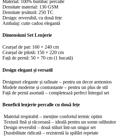
Material: 100% bumbac percalle
Densitate material: 130 GSM
Densitate țesătură: 250 TC
Design: reversibil, cu două fețe
Ambalaj: cutie cadou elegantă
Dimensiuni Set Lenjerie
Cearșaf de pat: 160 × 240 cm
Cearșaf de pilotă: 150 × 220 cm
Față de pernă: 50 × 70 cm (1 bucată)
Design elegant și versatil
Designuri elegante și rafinate – pentru un decor armonios
Modele moderne și contrastante – pentru un plus de stil
Față de pernă asortată – completează perfect întregul set
Beneficii lenjerie percalle cu două fețe
Material respirabil – menține confortul termic optim
Textură fină și răcoroasă – ideală pentru un somn odihnitor
Design reversibil – două stiluri într-un singur set
Durabilitate ridicată – rezistentă la spălări repetate