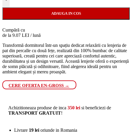
-
ADAUGA IN COS
Cumpără cu
de la 9.07 LEI / lună
Transformă dormitorul într-un spațiu dedicat relaxării cu lenjeria de
pat din percalle cu două fețe, realizată din 100% bumbac de calitate
superioară, creată pentru cei care apreciază confortul autentic,
durabilitatea și un design versatil. Această lenjerie oferă o experiență
de somn plăcută și odihnitoare, fiind alegerea ideală pentru un
ambient elegant și mereu proaspăt.
CERE OFERTA EN-GROSS →
Achizitioneaza produse de inca
350
lei
si beneficiezi de
TRANSPORT GRATUIT
!
Livrare
19 lei
oriunde in Romania