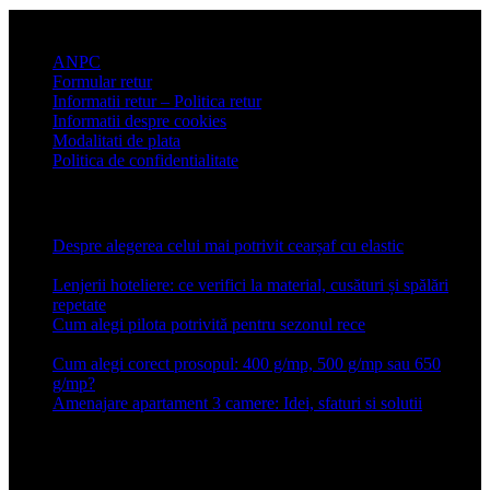
Informatii clienti
ANPC
Formular retur
Informatii retur – Politica retur
Informatii despre cookies
Modalitati de plata
Politica de confidentialitate
Articole recente
Despre alegerea celui mai potrivit cearșaf cu elastic
13 iulie
2026
Lenjerii hoteliere: ce verifici la material, cusături și spălări
repetate
24 iunie 2026
Cum alegi pilota potrivită pentru sezonul rece
26 ianuarie
2026
Cum alegi corect prosopul: 400 g/mp, 500 g/mp sau 650
g/mp?
26 ianuarie 2026
Amenajare apartament 3 camere: Idei, sfaturi si solutii
16 mai
2025
Conforter.ro