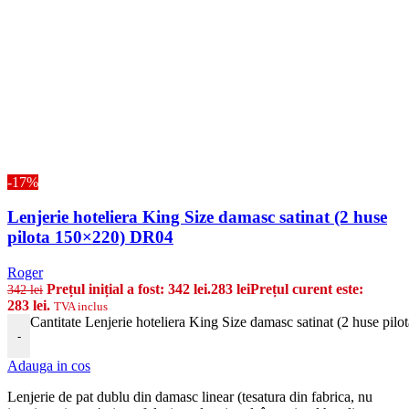
-17%
Lenjerie hoteliera King Size damasc satinat (2 huse
pilota 150×220) DR04
Roger
Prețul inițial a fost: 342 lei.
283
lei
Prețul curent este:
342
lei
283 lei.
TVA inclus
Cantitate Lenjerie hoteliera King Size damasc satinat (2 huse pi
-
Adauga in cos
Lenjerie de pat dublu din damasc linear (tesatura din fabrica, nu