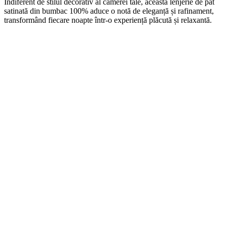
Indiferent de stilul decorativ al camerei tale, această lenjerie de pat
satinată din bumbac 100% aduce o notă de eleganță și rafinament,
transformând fiecare noapte într-o experiență plăcută și relaxantă.