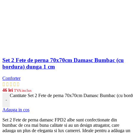
Set 2 Fete de perna 70x70cm Damasc Bumbac (cu
bordura) dunga 1 cm
Conforter
46
lei
TVA inclus
Cantitate Set 2 Fete de perna 70x70cm Damasc Bumbac (cu bord
-
Adauga in cos
Set 2 Fete de perna damasc FPD2 albe
s
unt
conf
ection
ate
din
b
umb
ac
de
ce
a
m
ai
b
una
cal
itate
si
au
un
design
at
rag
ator
,
care
ad
auga
un
plus
de
eleg
anta
si
lux
camerei
. Ideale pentru a adăuga un