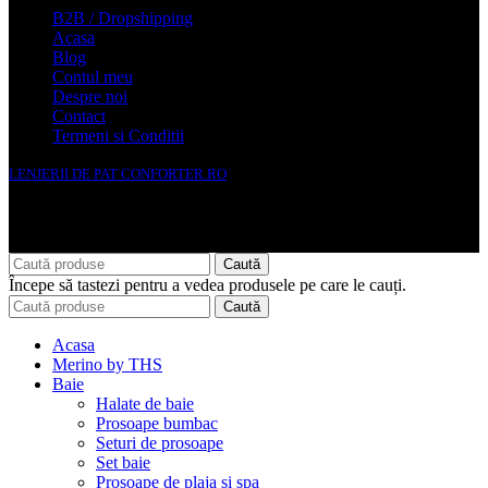
B2B / Dropshipping
Acasa
Blog
Contul meu
Despre noi
Contact
Termeni si Conditii
LENJERII DE PAT CONFORTER.RO
NMS Avante Consulting SRL
Caută
Începe să tastezi pentru a vedea produsele pe care le cauți.
Caută
Acasa
Merino by THS
Baie
Halate de baie
Prosoape bumbac
Seturi de prosoape
Set baie
Prosoape de plaja si spa