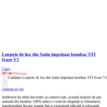
Lenjerie de lux din Satin imprimat bumbac STI
Ivore V1
Clasy
367
lei
TVA inclus
Cantitate Lenjerie de lux din Satin imprimat bumbac STI Ivore V
-
Adauga in cos
Indiferent de stilul decorativ al camerei tale, această lenjerie de pat
satinată din bumbac 100% aduce o notă de eleganță și rafinament,
transformând fiecare noapte într-o experiență plăcută și relaxantă.