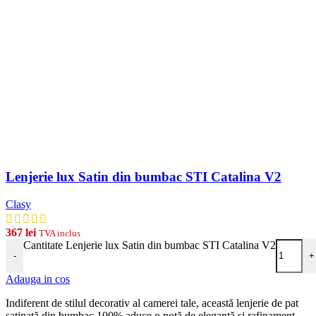
Lenjerie lux Satin din bumbac STI Catalina V2
Clasy
367
lei
TVA inclus
Cantitate Lenjerie lux Satin din bumbac STI Catalina V2
-
+
Adauga in cos
Indiferent de stilul decorativ al camerei tale, această lenjerie de pat
satinată din bumbac 100% aduce o notă de eleganță și rafinament,