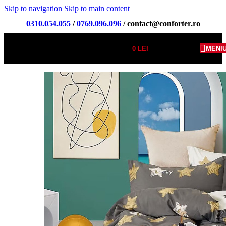
Skip to navigation
Skip to main content
0310.054.055
/
0769.096.096
/
contact@conforter.ro
0
LEI
MENI