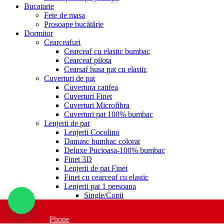
Bucatarie
Fete de masa
Prosoape bucătărie
Dormitor
Cearceafuri
Cearceaf cu elastic bumbac
Cearceaf pilota
Cearsaf husa pat cu elastic
Cuverturi de pat
Cuvertura catifea
Cuverturi Finet
Cuverturi Microfibra
Cuverturi pat 100% bumbac
Lenjerii de pat
Lenjerii Cocolino
Damasc bumbac colorat
Deluxe Pucioasa-100% bumbac
Finet 3D
Lenjerii de pat Finet
Finet cu cearceaf cu elastic
Lenjerii pat 1 persoana
Single/Copii
Lenjerii Blana Iepure
Lenjerii de pat cu elastic
Phone
Lenjerii de pat Brodate