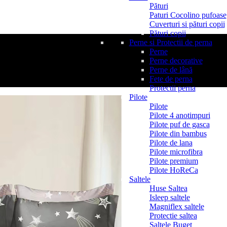
Pături
Paturi Cocolino pufoase
Cuverturi si pături copii
Pături copii
Perne si Protectii de perna
Perne
Perne decorative
Perne de lână
Fete de perna
Protectii perna
Pilote
Pilote
Pilote 4 anotimpuri
Pilote puf de gasca
Pilote din bambus
Pilote de lana
Pilote microfibra
Pilote premium
Pilote HoReCa
Saltele
Huse Saltea
Isleep saltele
Magniflex saltele
Protectie saltea
Saltele Buget