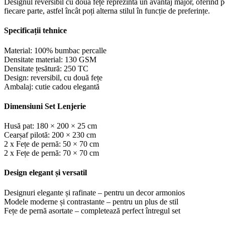
Designul reversibil cu două fețe reprezintă un avantaj major, oferind p
fiecare parte, astfel încât poți alterna stilul în funcție de preferințe.
Specificații tehnice
Material: 100% bumbac percalle
Densitate material: 130 GSM
Densitate țesătură: 250 TC
Design: reversibil, cu două fețe
Ambalaj: cutie cadou elegantă
Dimensiuni Set Lenjerie
Husă pat: 180 × 200 × 25 cm
Cearșaf pilotă: 200 × 230 cm
2 x Fețe de pernă: 50 × 70 cm
2 x Fețe de pernă: 70 × 70 cm
Design elegant și versatil
Designuri elegante și rafinate – pentru un decor armonios
Modele moderne și contrastante – pentru un plus de stil
Fețe de pernă asortate – completează perfect întregul set