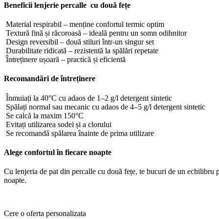
Beneficii lenjerie percalle cu două fețe
Material respirabil – menține confortul termic optim
Textură fină și răcoroasă – ideală pentru un somn odihnitor
Design reversibil – două stiluri într-un singur set
Durabilitate ridicată – rezistentă la spălări repetate
Întreținere ușoară – practică și eficientă
Recomandări de întreținere
Înmuiați la 40°C cu adaos de 1–2 g/l detergent sintetic
Spălați normal sau mecanic cu adaos de 4–5 g/l detergent sintetic
Se calcă la maxim 150°C
Evitați utilizarea sodei și a clorului
Se recomandă spălarea înainte de prima utilizare
Alege confortul în fiecare noapte
Cu lenjeria de pat din percalle cu două fețe, te bucuri de un echilibru p
noapte.
Cere o oferta personalizata