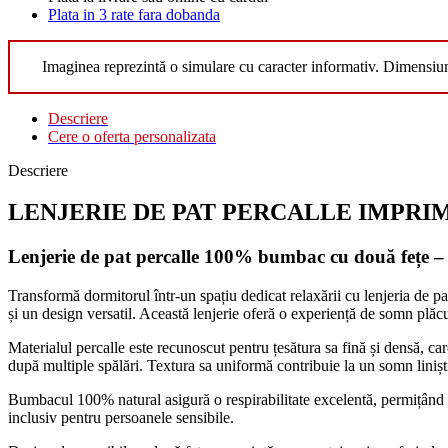
Plata in 3 rate fara dobanda
Imaginea reprezintă o simulare cu caracter informativ. Dimensiu
Descriere
Cere o oferta personalizata
Descriere
LENJERIE DE PAT PERCALLE IMPRIMAT (
Lenjerie de pat percalle 100% bumbac cu două fețe – 
Transformă dormitorul într-un spațiu dedicat relaxării cu lenjeria de pa
și un design versatil. Această lenjerie oferă o experiență de somn plăc
Materialul percalle este recunoscut pentru țesătura sa fină și densă, care
după multiple spălări. Textura sa uniformă contribuie la un somn liniști
Bumbacul 100% natural asigură o respirabilitate excelentă, permițând pie
inclusiv pentru persoanele sensibile.