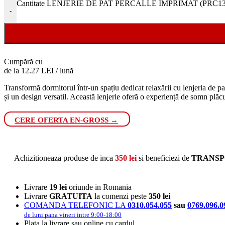
Cantitate LENJERIE DE PAT PERCALLE IMPRIMAT (PRC133) - 
-
Cumpără cu
de la 12.27 LEI / lună
Transformă dormitorul într-un spațiu dedicat relaxării cu lenjeria de pa
și un design versatil. Această lenjerie oferă o experiență de somn plăc
CERE OFERTA EN-GROSS →
Achizitioneaza produse de inca
350
lei
si beneficiezi de
TRANSP
Livrare
19 lei
oriunde in Romania
Livrare
GRATUITA
la comenzi peste
350 lei
COMANDA TELEFONIC LA
0310.054.055
sau
0769.096.0
de luni pana vineri intre 9:00-18:00
Plata la livrare sau online cu cardul