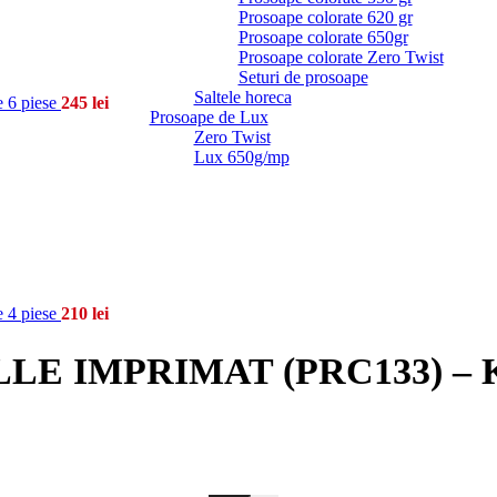
Prosoape colorate 620 gr
Prosoape colorate 650gr
Prosoape colorate Zero Twist
Seturi de prosoape
Saltele horeca
6 piese
245
lei
Prosoape de Lux
Zero Twist
Lux 650g/mp
4 piese
210
lei
IMPRIMAT (PRC133) – King 