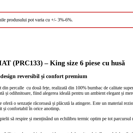
nile produsului pot varia cu +/- 3%-6%.
PRC133) – King size 6 piese cu husă
design reversibil și confort premium
t din percalle cu două fețe, realizată din 100% bumbac de calitate superi
ută și odihnitoare, fiind alegerea ideală pentru un ambient elegant și me
 oferă o senzație răcoroasă și plăcută la atingere. Este un material rezist
t și confortabil în orice anotimp.
lii să respire și menținând un echilibru termic optim pe tot parcursul nop