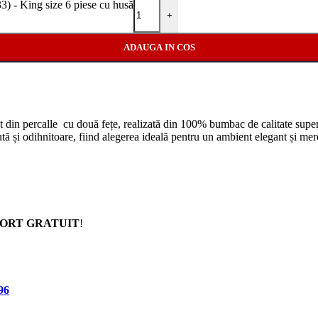
King size 6 piese cu husă
+
ADAUGA IN COS
t din percalle cu două fețe, realizată din 100% bumbac de calitate superi
ută și odihnitoare, fiind alegerea ideală pentru un ambient elegant și me
ORT GRATUIT
!
96