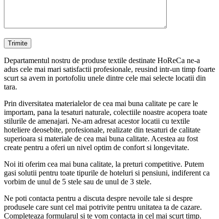
Departamentul nostru de produse textile destinate HoReCa ne-a
adus cele mai mari satisfactii profesionale, reusind intr-un timp foarte
scurt sa avem in portofoliu unele dintre cele mai selecte locatii din
tara.
Prin diversitatea materialelor de cea mai buna calitate pe care le
importam, pana la tesaturi naturale, colectiile noastre acopera toate
stilurile de amenajari. Ne-am adresat acestor locatii cu textile
hoteliere deosebite, profesionale, realizate din tesaturi de calitate
superioara si materiale de cea mai buna calitate. Acestea au fost
create pentru a oferi un nivel optim de confort si longevitate.
Noi iti oferim cea mai buna calitate, la preturi competitive. Putem
gasi solutii pentru toate tipurile de hoteluri si pensiuni, indiferent ca
vorbim de unul de 5 stele sau de unul de 3 stele.
Ne poti contacta pentru a discuta despre nevoile tale si despre
produsele care sunt cel mai potrivite pentru unitatea ta de cazare.
Completeaza formularul si te vom contacta in cel mai scurt timp.