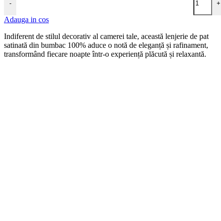
-
+
Adauga in cos
Indiferent de stilul decorativ al camerei tale, această lenjerie de pat
satinată din bumbac 100% aduce o notă de eleganță și rafinament,
transformând fiecare noapte într-o experiență plăcută și relaxantă.