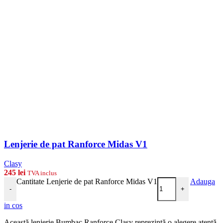
Lenjerie de pat Ranforce Midas V1
Clasy
245
lei
TVA inclus
Cantitate Lenjerie de pat Ranforce Midas V1
Adauga
-
+
in cos
Această lenjerie Bumbac Ranforce Clasy reprezintă o alegere atentă