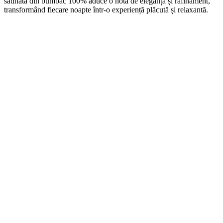
satinată din bumbac 100% aduce o notă de eleganță și rafinament,
transformând fiecare noapte într-o experiență plăcută și relaxantă.