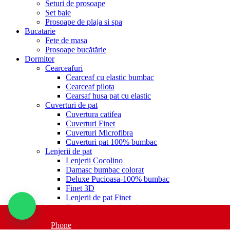
Seturi de prosoape
Set baie
Prosoape de plaja si spa
Bucatarie
Fete de masa
Prosoape bucătărie
Dormitor
Cearceafuri
Cearceaf cu elastic bumbac
Cearceaf pilota
Cearsaf husa pat cu elastic
Cuverturi de pat
Cuvertura catifea
Cuverturi Finet
Cuverturi Microfibra
Cuverturi pat 100% bumbac
Lenjerii de pat
Lenjerii Cocolino
Damasc bumbac colorat
Deluxe Pucioasa-100% bumbac
Finet 3D
Lenjerii de pat Finet
Finet cu cearceaf cu elastic
Lenjerii pat 1 persoana
Phone
Single/Copii