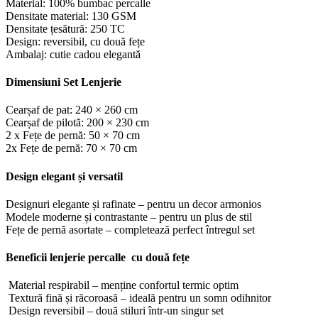
Material: 100% bumbac percalle
Densitate material: 130 GSM
Densitate țesătură: 250 TC
Design: reversibil, cu două fețe
Ambalaj: cutie cadou elegantă
Dimensiuni Set Lenjerie
Cearșaf de pat: 240 × 260 cm
Cearșaf de pilotă: 200 × 230 cm
2 x Fețe de pernă: 50 × 70 cm
2x Fețe de pernă: 70 × 70 cm
Design elegant și versatil
Designuri elegante și rafinate – pentru un decor armonios
Modele moderne și contrastante – pentru un plus de stil
Fețe de pernă asortate – completează perfect întregul set
Beneficii lenjerie percalle cu două fețe
Material respirabil – menține confortul termic optim
Textură fină și răcoroasă – ideală pentru un somn odihnitor
Design reversibil – două stiluri într-un singur set