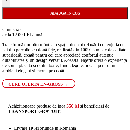
-
ADAUGA IN COS
Cumpără cu
de la 12.09 LEI / lună
Transformă dormitorul într-un spațiu dedicat relaxării cu lenjeria de
pat din percalle cu două fețe, realizată din 100% bumbac de calitate
superioară, creată pentru cei care apreciază confortul autentic,
durabilitatea și un design versatil. Această lenjerie oferă o experiență
de somn plăcută și odihnitoare, fiind alegerea ideală pentru un
ambient elegant și mereu proaspăt.
CERE OFERTA EN-GROSS →
Achizitioneaza produse de inca
350
lei
si beneficiezi de
TRANSPORT GRATUIT
!
Livrare
19 lei
oriunde in Romania