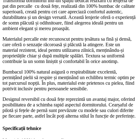
Transformă dormitorul într-un spațiu dedicat relaxării cu lenjeria de
pat din percalle cu două fețe, realizată din 100% bumbac de calitate
superioară, creată pentru cei care apreciază confortul autentic,
durabilitatea și un design versatil. Această lenjerie oferă o experiență
de somn plăcută și odihnitoare, fiind alegerea ideală pentru un
ambient elegant și mereu proaspăt.
Materialul percalle este recunoscut pentru țesătura sa fină și densă,
care oferă o senzație răcoroasă și plăcută la atingere. Este un
material rezistent, ideal pentru utilizarea zilnică, menținându-și
proprietățile chiar și după multiple spălări. Textura sa uniformă
contribuie la un somn liniștit și confortabil în orice anotimp.
Bumbacul 100% natural asigură o respirabilitate excelentă,
permițând pielii să respire și menținând un echilibru termic optim pe
tot parcursul nopții. În plus, materialul este prietenos cu pielea, fiind
potrivit inclusiv pentru persoanele sensibile.
Designul reversibil cu două fețe reprezintă un avantaj major, oferind
posibilitatea de a schimba rapid aspectul dormitorului. Cearșaful de
pilotă și fețele de pernă sunt prevăzute cu modele sau culori diferite
pe fiecare parte, astfel încât poți alterna stilul în funcție de preferințe.
Specificații tehnice