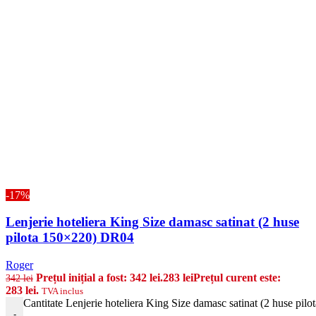
-17%
Lenjerie hoteliera King Size damasc satinat (2 huse
pilota 150×220) DR04
Roger
Prețul inițial a fost: 342 lei.
283
lei
Prețul curent este:
342
lei
283 lei.
TVA inclus
Cantitate Lenjerie hoteliera King Size damasc satinat (2 huse pi
-