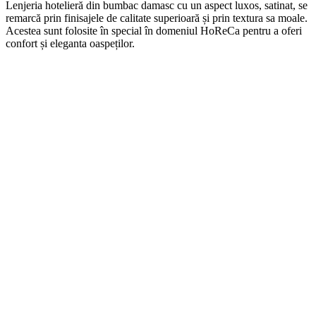
Len
j
eria
hotel
ier
ă
din
b
umb
ac damasc
cu
un
aspect
lux
os, satinat, se
remarcă prin finisajele de calitate superioară și prin textura sa moale.
Acestea sunt folosite în special în domeniul HoReCa pentru a oferi
confort și eleganta oaspeților.