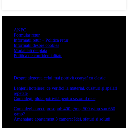
Informatii clienti
ANPC
Formular retur
Informatii retur – Politica retur
Informatii despre cookies
Modalitati de plata
Politica de confidentialitate
Articole recente
Despre alegerea celui mai potrivit cearșaf cu elastic
13 iulie
2026
Lenjerii hoteliere: ce verifici la material, cusături și spălări
repetate
24 iunie 2026
Cum alegi pilota potrivită pentru sezonul rece
26 ianuarie
2026
Cum alegi corect prosopul: 400 g/mp, 500 g/mp sau 650
g/mp?
26 ianuarie 2026
Amenajare apartament 3 camere: Idei, sfaturi si solutii
16 mai
2025