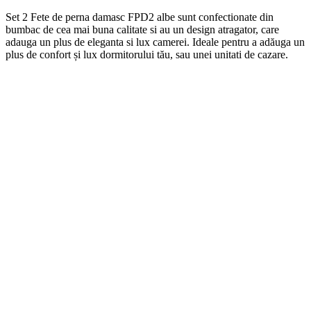
Set 2 Fete de perna damasc FPD2 albe
s
unt
conf
ection
ate
din
b
umb
ac
de
ce
a
m
ai
b
una
cal
itate
si
au
un
design
at
rag
ator
,
care
ad
auga
un
plus
de
eleg
anta
si
lux
camerei
. Ideale pentru a adăuga un
plus de confort și lux dormitorului tău, sau unei unitati de cazare.