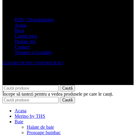
Conforter.ro
B2B / Dropshipping
Acasa
Blog
Contul meu
Despre noi
Contact
Termeni si Conditii
LENJERII DE PAT CONFORTER.RO
NMS Avante Consulting SRL
Caută
Începe să tastezi pentru a vedea produsele pe care le cauți.
Caută
Acasa
Merino by THS
Baie
Halate de baie
Prosoape bumbac