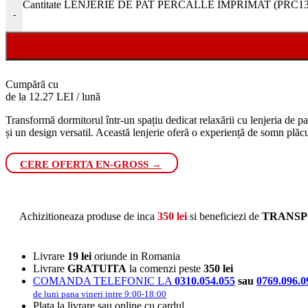
Cantitate LENJERIE DE PAT PERCALLE IMPRIMAT (PRC136) - 
-
Cumpără cu
de la 12.27 LEI / lună
Transformă dormitorul într-un spațiu dedicat relaxării cu lenjeria de pa
și un design versatil. Această lenjerie oferă o experiență de somn plăc
CERE OFERTA EN-GROSS →
Achizitioneaza produse de inca
350
lei
si beneficiezi de
TRANSP
Livrare
19 lei
oriunde in Romania
Livrare
GRATUITA
la comenzi peste
350 lei
COMANDA TELEFONIC LA
0310.054.055
sau
0769.096.0
de luni pana vineri intre 9:00-18:00
Plata la livrare sau online cu cardul