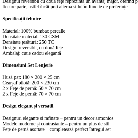
Designul reversibil cu două fețe reprezintă un avantaj major, oferind p
fiecare parte, astfel încât poți alterna stilul în funcție de preferințe.
Specificații tehnice
Material: 100% bumbac percalle
Densitate material: 130 GSM
Densitate țesătură: 250 TC
Design: reversibil, cu două fețe
Ambalaj: cutie cadou elegantă
Dimensiuni Set Lenjerie
Husă pat: 180 × 200 × 25 cm
Cearșaf pilotă: 200 × 230 cm
2 x Fețe de pernă: 50 × 70 cm
2 x Fețe de pernă: 70 × 70 cm
Design elegant și versatil
Designuri elegante și rafinate – pentru un decor armonios
Modele moderne și contrastante – pentru un plus de stil
Fețe de pernă asortate – completează perfect întregul set