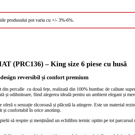
nile produsului pot varia cu +/- 3%-6%.
PRC136) – King size 6 piese cu husă
design reversibil și confort premium
t din percalle cu două fețe, realizată din 100% bumbac de calitate superi
ută și odihnitoare, fiind alegerea ideală pentru un ambient elegant și me
 oferă o senzație răcoroasă și plăcută la atingere. Este un material rezist
t și confortabil în orice anotimp.
lii să respire și menținând un echilibru termic optim pe tot parcursul nop