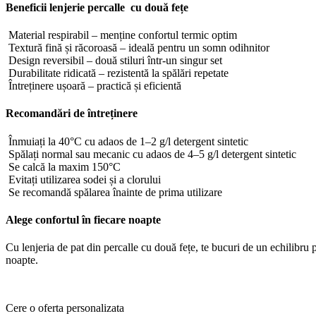
Beneficii lenjerie percalle cu două fețe
Material respirabil – menține confortul termic optim
Textură fină și răcoroasă – ideală pentru un somn odihnitor
Design reversibil – două stiluri într-un singur set
Durabilitate ridicată – rezistentă la spălări repetate
Întreținere ușoară – practică și eficientă
Recomandări de întreținere
Înmuiați la 40°C cu adaos de 1–2 g/l detergent sintetic
Spălați normal sau mecanic cu adaos de 4–5 g/l detergent sintetic
Se calcă la maxim 150°C
Evitați utilizarea sodei și a clorului
Se recomandă spălarea înainte de prima utilizare
Alege confortul în fiecare noapte
Cu lenjeria de pat din percalle cu două fețe, te bucuri de un echilibru p
noapte.
Cere o oferta personalizata