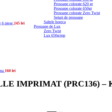
Prosoape colorate 620 gr
Prosoape colorate 650gr
Prosoape colorate Zero Twist
Seturi de prosoape
Saltele horeca
6 piese
245
lei
Prosoape de Lux
Zero Twist
Lux 650g/mp
ana
160
lei
IMPRIMAT (PRC136) – King 