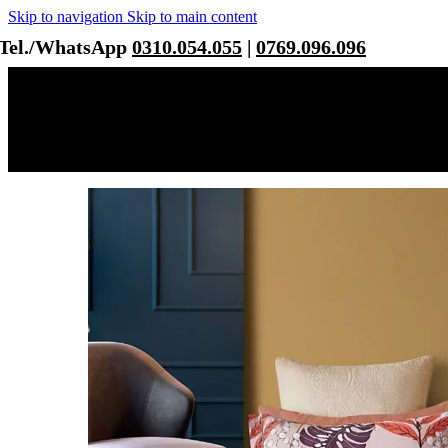
Skip to navigation
Skip to main content
Tel./WhatsApp
0310.054.055
|
0769.096.096