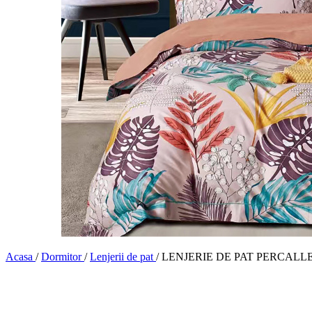
Acasa
/
Dormitor
/
Lenjerii de pat
/
LENJERIE DE PAT PERCALLE IM