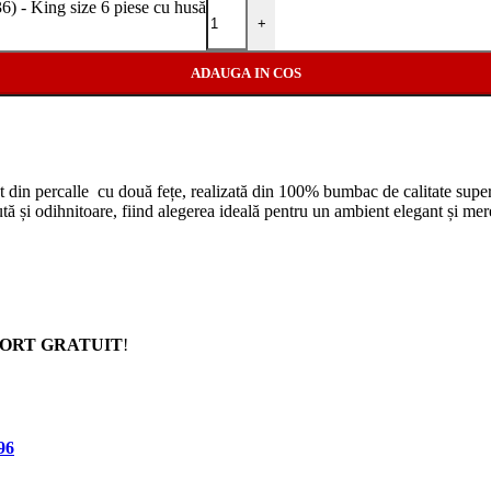
King size 6 piese cu husă
+
ADAUGA IN COS
t din percalle cu două fețe, realizată din 100% bumbac de calitate superi
ută și odihnitoare, fiind alegerea ideală pentru un ambient elegant și me
ORT GRATUIT
!
96