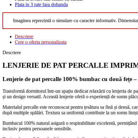
Plata in 3 rate fara dobanda
Imaginea reprezintă o simulare cu caracter informativ. Dimensiu
Descriere
Cere o oferta personalizata
Descriere
LENJERIE DE PAT PERCALLE IMPRIMAT (
Lenjerie de pat percalle 100% bumbac cu două fețe – 
Transformă dormitorul într-un spațiu dedicat relaxării cu lenjeria de pa
și un design versatil. Această lenjerie oferă o experiență de somn plăc
Materialul percalle este recunoscut pentru țesătura sa fină și densă, care
după multiple spălări. Textura sa uniformă contribuie la un somn liniști
Bumbacul 100% natural asigură o respirabilitate excelentă, permițând pie
inclusiv pentru persoanele sensibile.