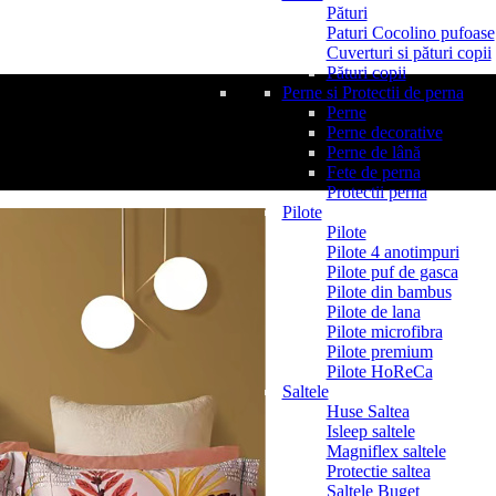
Pături
Paturi Cocolino pufoase
Cuverturi si pături copii
Pături copii
Perne si Protectii de perna
Perne
Perne decorative
Perne de lână
Fete de perna
Protectii perna
Pilote
Pilote
Pilote 4 anotimpuri
Pilote puf de gasca
Pilote din bambus
Pilote de lana
Pilote microfibra
Pilote premium
Pilote HoReCa
Saltele
Huse Saltea
Isleep saltele
Magniflex saltele
Protectie saltea
Saltele Buget