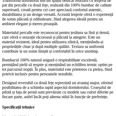
Transformă dormitorul într-un spațiu dedicat relaxării cu lenjeria de
pat din percalle cu două fețe, realizată din 100% bumbac de calitate
superioară, creată pentru cei care apreciază confortul autentic,
durabilitatea și un design versatil. Această lenjerie oferă o experiență
de somn plăcută și odihnitoare, fiind alegerea ideală pentru un
ambient elegant și mereu proaspăt.
Materialul percalle este recunoscut pentru țesătura sa fină și densă,
care oferă o senzație răcoroasă și plăcută la atingere. Este un
material rezistent, ideal pentru utilizarea zilnică, menținându-și
proprietățile chiar și după multiple spălări. Textura sa uniformă
contribuie la un somn liniștit și confortabil în orice anotimp.
Bumbacul 100% natural asigură o respirabilitate excelentă,
permițând pielii să respire și menținând un echilibru termic optim pe
tot parcursul nopții. În plus, materialul este prietenos cu pielea, fiind
potrivit inclusiv pentru persoanele sensibile.
Designul reversibil cu două fețe reprezintă un avantaj major, oferind
posibilitatea de a schimba rapid aspectul dormitorului. Cearșaful de
pilotă și fața de pernă sunt prevăzute cu modele sau culori diferite pe
fiecare parte, astfel încât poți alterna stilul în funcție de preferințe.
Specificații tehnice