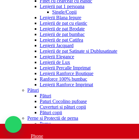
Finet cu cearceaf cu elastic
Lenjerii pat 1 persoana
Single/Copii
Lenjerii Blana Iepure
Lenjerii de pat cu elastic
Lenjerii de pat Brodate
Lenjerii de pat bumbac
Lenjerii de pat Catifea
Lenjerii Jacquard
Lenjerii de pat Satinate si Dublusatinate
Lenjerii Elegance
Lenjerii de Lux
Lenjerii Percalle Imprimat
Lenjerii Ranforce Boutique
Ranforce 100% bumbac
Lenjerii Ranforce Imprimat
Pături
Pături
Paturi Cocolino pufoase
Cuverturi si pături copii
Pături copii
Perne si Protectii de perna
Perne
Perne decorative
Perne de lână
Phone