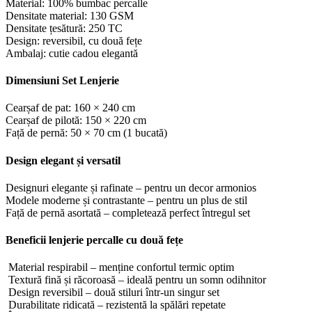
Material: 100% bumbac percalle
Densitate material: 130 GSM
Densitate țesătură: 250 TC
Design: reversibil, cu două fețe
Ambalaj: cutie cadou elegantă
Dimensiuni Set Lenjerie
Cearșaf de pat: 160 × 240 cm
Cearșaf de pilotă: 150 × 220 cm
Față de pernă: 50 × 70 cm (1 bucată)
Design elegant și versatil
Designuri elegante și rafinate – pentru un decor armonios
Modele moderne și contrastante – pentru un plus de stil
Față de pernă asortată – completează perfect întregul set
Beneficii lenjerie percalle cu două fețe
Material respirabil – menține confortul termic optim
Textură fină și răcoroasă – ideală pentru un somn odihnitor
Design reversibil – două stiluri într-un singur set
Durabilitate ridicată – rezistentă la spălări repetate