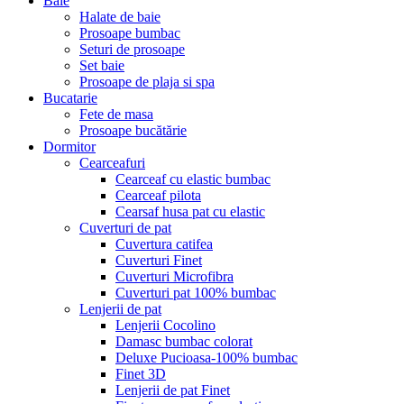
Baie
Halate de baie
Prosoape bumbac
Seturi de prosoape
Set baie
Prosoape de plaja si spa
Bucatarie
Fete de masa
Prosoape bucătărie
Dormitor
Cearceafuri
Cearceaf cu elastic bumbac
Cearceaf pilota
Cearsaf husa pat cu elastic
Cuverturi de pat
Cuvertura catifea
Cuverturi Finet
Cuverturi Microfibra
Cuverturi pat 100% bumbac
Lenjerii de pat
Lenjerii Cocolino
Damasc bumbac colorat
Deluxe Pucioasa-100% bumbac
Finet 3D
Lenjerii de pat Finet