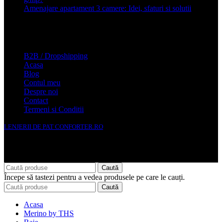
Amenajare apartament 3 camere: Idei, sfaturi si solutii
16 mai
2025
Conforter.ro
B2B / Dropshipping
Acasa
Blog
Contul meu
Despre noi
Contact
Termeni si Conditii
LENJERII DE PAT CONFORTER.RO
NMS Avante Consulting SRL
Caută
Începe să tastezi pentru a vedea produsele pe care le cauți.
Caută
Acasa
Merino by THS