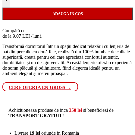
-
ADAUGA IN COS
Cumpără cu
de la 9.07 LEI / lună
Transformă dormitorul într-un spațiu dedicat relaxării cu lenjeria de
pat din percalle cu două fețe, realizată din 100% bumbac de calitate
superioară, creată pentru cei care apreciază confortul autentic,
durabilitatea și un design versatil. Această lenjerie oferă o experiență
de somn plăcută și odihnitoare, fiind alegerea ideală pentru un
ambient elegant și mereu proaspăt.
CERE OFERTA EN-GROSS →
Achizitioneaza produse de inca
350
lei
si beneficiezi de
TRANSPORT GRATUIT
!
Livrare
19 lei
oriunde in Romania