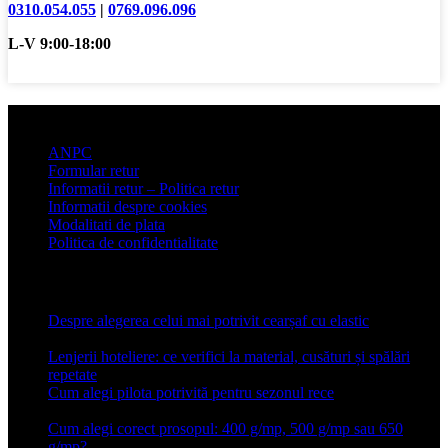
0310.054.055
|
0769.096.096
L-V 9:00-18:00
Informatii clienti
ANPC
Formular retur
Informatii retur – Politica retur
Informatii despre cookies
Modalitati de plata
Politica de confidentialitate
Articole recente
Despre alegerea celui mai potrivit cearșaf cu elastic
13 iulie
2026
Lenjerii hoteliere: ce verifici la material, cusături și spălări
repetate
24 iunie 2026
Cum alegi pilota potrivită pentru sezonul rece
26 ianuarie
2026
Cum alegi corect prosopul: 400 g/mp, 500 g/mp sau 650
g/mp?
26 ianuarie 2026