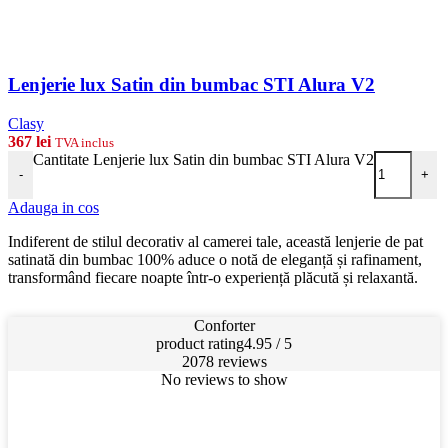
Lenjerie lux Satin din bumbac STI Alura V2
Clasy
367
lei
TVA inclus
Cantitate Lenjerie lux Satin din bumbac STI Alura V2
-
+
Adauga in cos
Indiferent de stilul decorativ al camerei tale, această lenjerie de pat
satinată din bumbac 100% aduce o notă de eleganță și rafinament,
transformând fiecare noapte într-o experiență plăcută și relaxantă.
Conforter
product rating
4.95 / 5
2078 reviews
No reviews to show