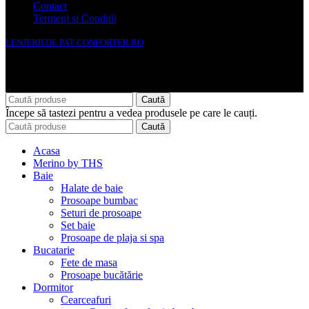
Contact
Termeni si Conditii
LENJERII DE PAT CONFORTER.RO
NMS Avante Consulting SRL
Caută
Începe să tastezi pentru a vedea produsele pe care le cauți.
Caută
Acasa
Merino by THS
Baie
Halate de baie
Prosoape bumbac
Seturi de prosoape
Set baie
Prosoape de plaja si spa
Bucatarie
Fete de masa
Prosoape bucătărie
Dormitor
Cearceafuri