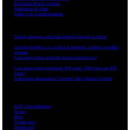
Informatii despre cookies
Modalitati de plata
Politica de confidentialitate
Articole recente
Despre alegerea celui mai potrivit cearșaf cu elastic
13 iulie
2026
Lenjerii hoteliere: ce verifici la material, cusături și spălări
repetate
24 iunie 2026
Cum alegi pilota potrivită pentru sezonul rece
26 ianuarie
2026
Cum alegi corect prosopul: 400 g/mp, 500 g/mp sau 650
g/mp?
26 ianuarie 2026
Amenajare apartament 3 camere: Idei, sfaturi si solutii
16 mai
2025
Conforter.ro
B2B / Dropshipping
Acasa
Blog
Contul meu
Despre noi