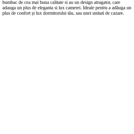
b
umb
ac
de
ce
a
m
ai
b
una
cal
itate
si
au
un
design
at
rag
ator
,
care
ad
auga
un
plus
de
eleg
anta
si
lux
camerei
. Ideale pentru a adăuga un
plus de confort și lux dormitorului tău, sau unei unitati de cazare.