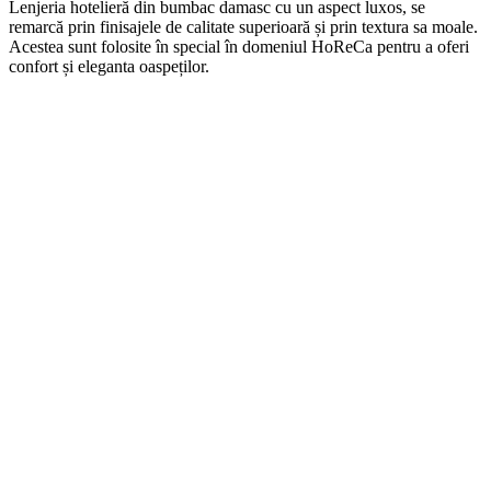
Len
j
eria
hotel
ier
ă
din
b
umb
ac damasc
cu
un
aspect
lux
os, se
remarcă prin finisajele de calitate superioară și prin textura sa moale.
Acestea sunt folosite în special în domeniul HoReCa pentru a oferi
confort și eleganta oaspeților.