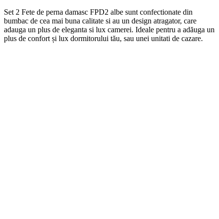
Set 2 Fete de perna damasc FPD2 albe
s
unt
conf
ection
ate
din
b
umb
ac
de
ce
a
m
ai
b
una
cal
itate
si
au
un
design
at
rag
ator
,
care
ad
auga
un
plus
de
eleg
anta
si
lux
camerei
. Ideale pentru a adăuga un
plus de confort și lux dormitorului tău, sau unei unitati de cazare.