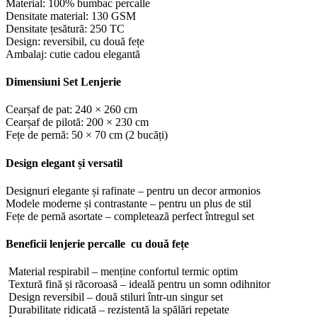
Material: 100% bumbac percalle
Densitate material: 130 GSM
Densitate țesătură: 250 TC
Design: reversibil, cu două fețe
Ambalaj: cutie cadou elegantă
Dimensiuni Set Lenjerie
Cearșaf de pat: 240 × 260 cm
Cearșaf de pilotă: 200 × 230 cm
Fețe de pernă: 50 × 70 cm (2 bucăți)
Design elegant și versatil
Designuri elegante și rafinate – pentru un decor armonios
Modele moderne și contrastante – pentru un plus de stil
Fețe de pernă asortate – completează perfect întregul set
Beneficii lenjerie percalle cu două fețe
Material respirabil – menține confortul termic optim
Textură fină și răcoroasă – ideală pentru un somn odihnitor
Design reversibil – două stiluri într-un singur set
Durabilitate ridicată – rezistentă la spălări repetate