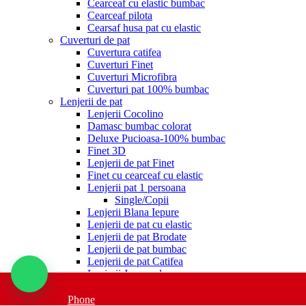
Cearceaf cu elastic bumbac
Cearceaf pilota
Cearsaf husa pat cu elastic
Cuverturi de pat
Cuvertura catifea
Cuverturi Finet
Cuverturi Microfibra
Cuverturi pat 100% bumbac
Lenjerii de pat
Lenjerii Cocolino
Damasc bumbac colorat
Deluxe Pucioasa-100% bumbac
Finet 3D
Lenjerii de pat Finet
Finet cu cearceaf cu elastic
Lenjerii pat 1 persoana
Single/Copii
Lenjerii Blana Iepure
Lenjerii de pat cu elastic
Lenjerii de pat Brodate
Lenjerii de pat bumbac
Lenjerii de pat Catifea
Lenjerii Jacquard
Lenjerii de pat Satinate si Dublusatinate
Lenjerii Elegance
Phone