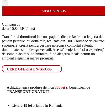
-
ADAUGA IN COS
Cumpără cu
de la 10.84 LEI / lună
Transformă dormitorul într-un spațiu dedicat relaxării cu lenjeria de
pat din percalle cu două fețe, realizată din 100% bumbac de calitate
superioară, creată pentru cei care apreciază confortul autentic,
durabilitatea și un design versatil. Această lenjerie oferă o experiență
de somn plăcută și odihnitoare, fiind alegerea ideală pentru un
ambient elegant și mereu proaspăt.
CERE OFERTA EN-GROSS →
Achizitioneaza produse de inca
350
lei
si beneficiezi de
TRANSPORT GRATUIT
!
Livrare
19 lei
oriunde in Romania