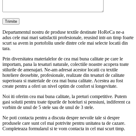
Departamentul nostru de produse textile destinate HoReCa ne-a
adus cele mai mari satisfactii profesionale, reusind intr-un timp foarte
scurt sa avem in portofoliu unele dintre cele mai selecte locatii din
tara.
Prin diversitatea materialelor de cea mai buna calitate pe care le
importam, pana la tesaturi naturale, colectiile noastre acopera toate
stilurile de amenajari. Ne-am adresat acestor locatii cu textile
hoteliere deosebite, profesionale, realizate din tesaturi de calitate
superioara si materiale de cea mai buna calitate. Acestea au fost
create pentru a oferi un nivel optim de confort si longevitate.
Noi iti oferim cea mai buna calitate, la preturi competitive. Putem
gasi solutii pentru toate tipurile de hoteluri si pensiuni, indiferent ca
vorbim de unul de 5 stele sau de unul de 3 stele.
Ne poti contacta pentru a discuta despre nevoile tale si despre
produsele care sunt cel mai potrivite pentru unitatea ta de cazare.
Completeaza formularul si te vom contacta in cel mai scurt timp.