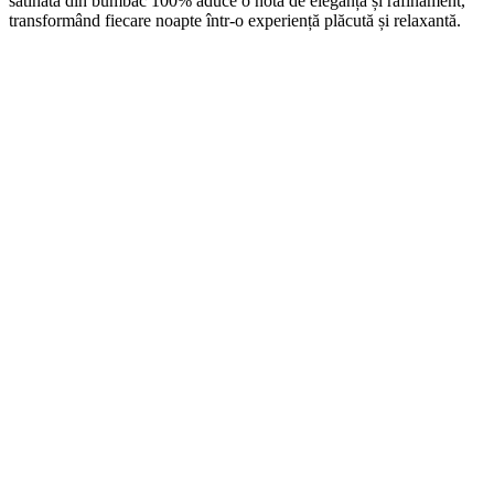
satinată din bumbac 100% aduce o notă de eleganță și rafinament,
transformând fiecare noapte într-o experiență plăcută și relaxantă.