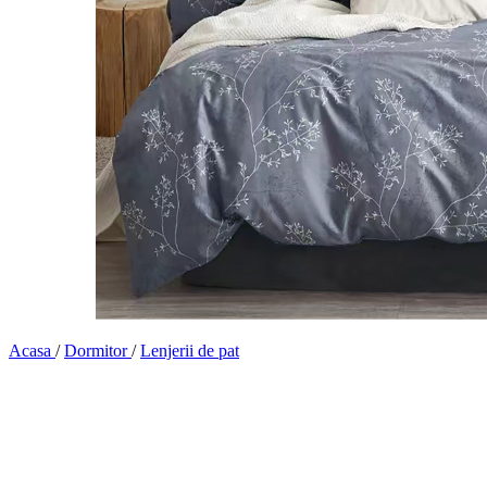
Acasa
/
Dormitor
/
Lenjerii de pat