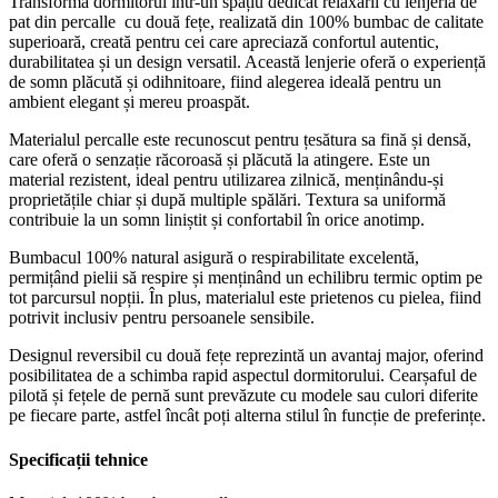
Transformă dormitorul într-un spațiu dedicat relaxării cu lenjeria de
pat din percalle cu două fețe, realizată din 100% bumbac de calitate
superioară, creată pentru cei care apreciază confortul autentic,
durabilitatea și un design versatil. Această lenjerie oferă o experiență
de somn plăcută și odihnitoare, fiind alegerea ideală pentru un
ambient elegant și mereu proaspăt.
Materialul percalle este recunoscut pentru țesătura sa fină și densă,
care oferă o senzație răcoroasă și plăcută la atingere. Este un
material rezistent, ideal pentru utilizarea zilnică, menținându-și
proprietățile chiar și după multiple spălări. Textura sa uniformă
contribuie la un somn liniștit și confortabil în orice anotimp.
Bumbacul 100% natural asigură o respirabilitate excelentă,
permițând pielii să respire și menținând un echilibru termic optim pe
tot parcursul nopții. În plus, materialul este prietenos cu pielea, fiind
potrivit inclusiv pentru persoanele sensibile.
Designul reversibil cu două fețe reprezintă un avantaj major, oferind
posibilitatea de a schimba rapid aspectul dormitorului. Cearșaful de
pilotă și fețele de pernă sunt prevăzute cu modele sau culori diferite
pe fiecare parte, astfel încât poți alterna stilul în funcție de preferințe.
Specificații tehnice