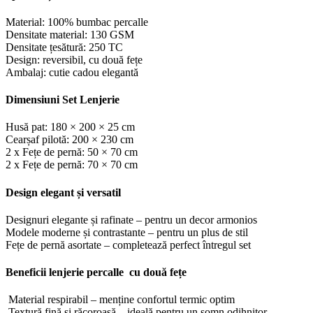
Material: 100% bumbac percalle
Densitate material: 130 GSM
Densitate țesătură: 250 TC
Design: reversibil, cu două fețe
Ambalaj: cutie cadou elegantă
Dimensiuni Set Lenjerie
Husă pat: 180 × 200 × 25 cm
Cearșaf pilotă: 200 × 230 cm
2 x Fețe de pernă: 50 × 70 cm
2 x Fețe de pernă: 70 × 70 cm
Design elegant și versatil
Designuri elegante și rafinate – pentru un decor armonios
Modele moderne și contrastante – pentru un plus de stil
Fețe de pernă asortate – completează perfect întregul set
Beneficii lenjerie percalle cu două fețe
Material respirabil – menține confortul termic optim
Textură fină și răcoroasă – ideală pentru un somn odihnitor