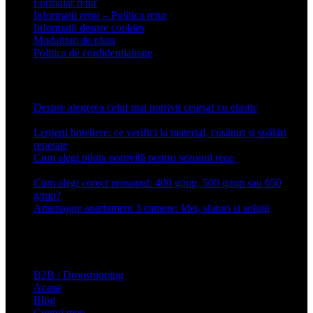
Formular retur
Informatii retur – Politica retur
Informatii despre cookies
Modalitati de plata
Politica de confidentialitate
Articole recente
Despre alegerea celui mai potrivit cearșaf cu elastic
13 iulie
2026
Lenjerii hoteliere: ce verifici la material, cusături și spălări
repetate
24 iunie 2026
Cum alegi pilota potrivită pentru sezonul rece
26 ianuarie
2026
Cum alegi corect prosopul: 400 g/mp, 500 g/mp sau 650
g/mp?
26 ianuarie 2026
Amenajare apartament 3 camere: Idei, sfaturi si solutii
16 mai
2025
Conforter.ro
B2B / Dropshipping
Acasa
Blog
Contul meu