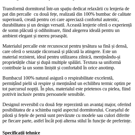
Transformă dormitorul într-un spațiu dedicat relaxării cu lenjeria de
pat din percalle cu două fețe, realizată din 100% bumbac de calitate
superioară, creată pentru cei care apreciază confortul autentic,
durabilitatea și un design versatil. Această lenjerie oferă o experiență
de somn plăcută și odihnitoare, fiind alegerea ideală pentru un
ambient elegant și mereu proaspăt.
Materialul percalle este recunoscut pentru țesătura sa fină și densă,
care oferă o senzație răcoroasă și plăcută la atingere. Este un
material rezistent, ideal pentru utilizarea zilnică, menținându-și
proprietățile chiar și după multiple spălări. Textura sa uniformă
contribuie la un somn liniștit și confortabil în orice anotimp.
Bumbacul 100% natural asigură o respirabilitate excelentă,
permițând pielii să respire și menținând un echilibru termic optim pe
tot parcursul nopții. În plus, materialul este prietenos cu pielea, fiind
potrivit inclusiv pentru persoanele sensibile.
Designul reversibil cu două fețe reprezintă un avantaj major, oferind
posibilitatea de a schimba rapid aspectul dormitorului. Cearșaful de
pilotă și fețele de pernă sunt prevăzute cu modele sau culori diferite
pe fiecare parte, astfel încât poți alterna stilul în funcție de preferințe.
Specificații tehnice