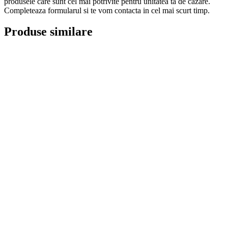
produsele care sunt cel mai potrivite pentru unitatea ta de cazare.
Completeaza formularul si te vom contacta in cel mai scurt timp.
Produse similare