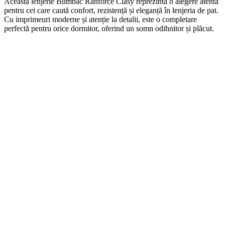
Această lenjerie Bumbac Ranforce Clasy reprezintă o alegere atentă
pentru cei care caută confort, rezistență și eleganță în lenjeria de pat.
Cu imprimeuri moderne și atenție la detalii, este o completare
perfectă pentru orice dormitor, oferind un somn odihnitor și plăcut.