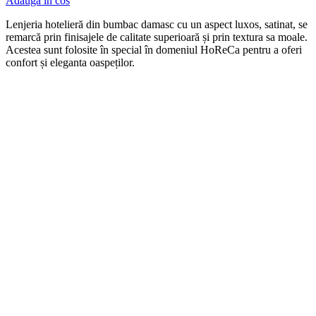
Adauga in cos
Len
j
eria
hotel
ier
ă
din
b
umb
ac damasc
cu
un
aspect
lux
os, satinat, se
remarcă prin finisajele de calitate superioară și prin textura sa moale.
Acestea sunt folosite în special în domeniul HoReCa pentru a oferi
confort și eleganta oaspeților.