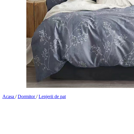
Acasa
/
Dormitor
/
Lenjerii de pat