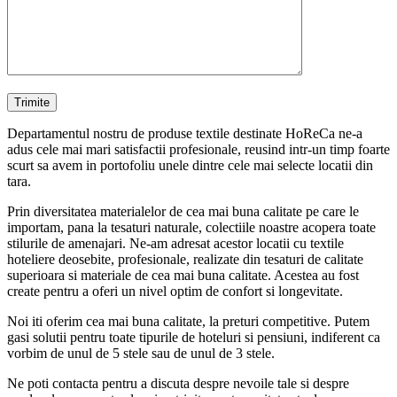
Departamentul nostru de produse textile destinate HoReCa ne-a
adus cele mai mari satisfactii profesionale, reusind intr-un timp foarte
scurt sa avem in portofoliu unele dintre cele mai selecte locatii din
tara.
Prin diversitatea materialelor de cea mai buna calitate pe care le
importam, pana la tesaturi naturale, colectiile noastre acopera toate
stilurile de amenajari. Ne-am adresat acestor locatii cu textile
hoteliere deosebite, profesionale, realizate din tesaturi de calitate
superioara si materiale de cea mai buna calitate. Acestea au fost
create pentru a oferi un nivel optim de confort si longevitate.
Noi iti oferim cea mai buna calitate, la preturi competitive. Putem
gasi solutii pentru toate tipurile de hoteluri si pensiuni, indiferent ca
vorbim de unul de 5 stele sau de unul de 3 stele.
Ne poti contacta pentru a discuta despre nevoile tale si despre