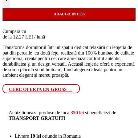
-
ADAUGA IN COS
Cumpără cu
de la 12.27 LEI / lună
Transformă dormitorul într-un spațiu dedicat relaxării cu lenjeria de
pat din percalle cu două fețe, realizată din 100% bumbac de calitate
superioară, creată pentru cei care apreciază confortul autentic,
durabilitatea și un design versatil. Această lenjerie oferă o experiență
de somn plăcută și odihnitoare, fiind alegerea ideală pentru un
ambient elegant și mereu proaspăt.
CERE OFERTA EN-GROSS →
Achizitioneaza produse de inca
350
lei
si beneficiezi de
TRANSPORT GRATUIT
!
Livrare
19 lei
oriunde in Romania