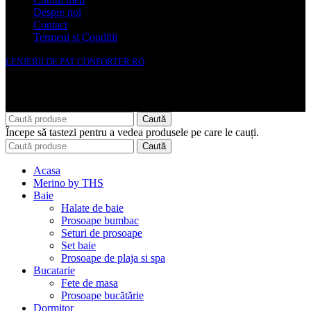
Despre noi
Contact
Termeni si Conditii
LENJERII DE PAT CONFORTER.RO
NMS Avante Consulting SRL
Caută
Începe să tastezi pentru a vedea produsele pe care le cauți.
Caută
Acasa
Merino by THS
Baie
Halate de baie
Prosoape bumbac
Seturi de prosoape
Set baie
Prosoape de plaja si spa
Bucatarie
Fete de masa
Prosoape bucătărie
Dormitor