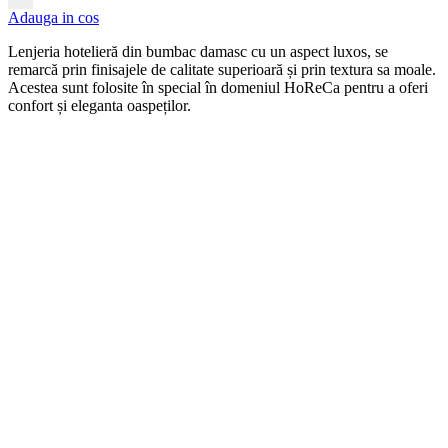
Adauga in cos
Len
j
eria
hotel
ier
ă
din
b
umb
ac damasc
cu
un
aspect
lux
os, se
remarcă prin finisajele de calitate superioară și prin textura sa moale.
Acestea sunt folosite în special în domeniul HoReCa pentru a oferi
confort și eleganta oaspeților.