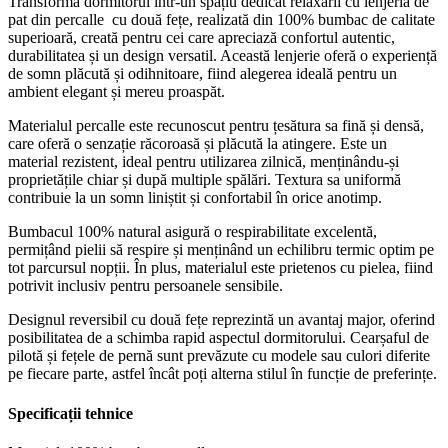
Transformă dormitorul într-un spațiu dedicat relaxării cu lenjeria de
pat din percalle cu două fețe, realizată din 100% bumbac de calitate
superioară, creată pentru cei care apreciază confortul autentic,
durabilitatea și un design versatil. Această lenjerie oferă o experiență
de somn plăcută și odihnitoare, fiind alegerea ideală pentru un
ambient elegant și mereu proaspăt.
Materialul percalle este recunoscut pentru țesătura sa fină și densă,
care oferă o senzație răcoroasă și plăcută la atingere. Este un
material rezistent, ideal pentru utilizarea zilnică, menținându-și
proprietățile chiar și după multiple spălări. Textura sa uniformă
contribuie la un somn liniștit și confortabil în orice anotimp.
Bumbacul 100% natural asigură o respirabilitate excelentă,
permițând pielii să respire și menținând un echilibru termic optim pe
tot parcursul nopții. În plus, materialul este prietenos cu pielea, fiind
potrivit inclusiv pentru persoanele sensibile.
Designul reversibil cu două fețe reprezintă un avantaj major, oferind
posibilitatea de a schimba rapid aspectul dormitorului. Cearșaful de
pilotă și fețele de pernă sunt prevăzute cu modele sau culori diferite
pe fiecare parte, astfel încât poți alterna stilul în funcție de preferințe.
Specificații tehnice