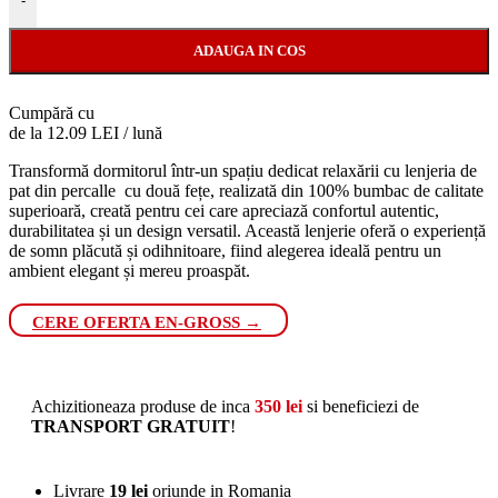
-
ADAUGA IN COS
Cumpără cu
de la 12.09 LEI / lună
Transformă dormitorul într-un spațiu dedicat relaxării cu lenjeria de
pat din percalle cu două fețe, realizată din 100% bumbac de calitate
superioară, creată pentru cei care apreciază confortul autentic,
durabilitatea și un design versatil. Această lenjerie oferă o experiență
de somn plăcută și odihnitoare, fiind alegerea ideală pentru un
ambient elegant și mereu proaspăt.
CERE OFERTA EN-GROSS →
Achizitioneaza produse de inca
350
lei
si beneficiezi de
TRANSPORT GRATUIT
!
Livrare
19 lei
oriunde in Romania