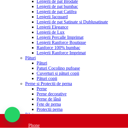
Lenjerii de pat Brodate
Lenjerii de pat bumbac
Lenjerii de pat Catifea
Lenjerii Jacquard
Lenjerii de pat Satinate si Dublusatinate
Lenjerii Elegance
Lenjerii de Lux
Lenjerii Percalle Imprimat
Lenjerii Ranforce Boutique
Ranforce 100% bumbac
Lenjerii Ranforce Imprimat
Pături
Pături
Paturi Cocolino pufoase
Cuverturi si pături copii
Pături copii
Perne si Protectii de perna
Perne
Perne decorative
Perne de lână
Fete de perna
Protectii perna
Pilote
Pilote
Pilote 4 anotimpuri
Phone