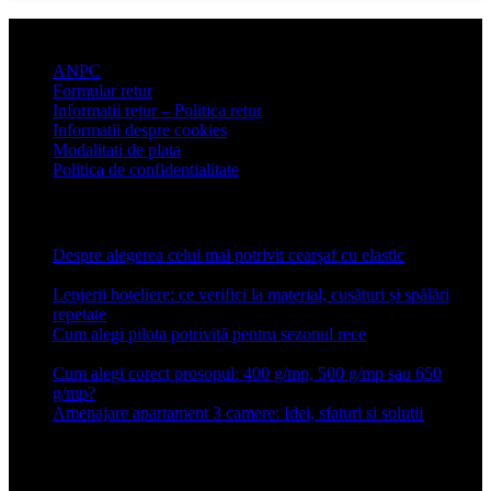
Informatii clienti
ANPC
Formular retur
Informatii retur – Politica retur
Informatii despre cookies
Modalitati de plata
Politica de confidentialitate
Articole recente
Despre alegerea celui mai potrivit cearșaf cu elastic
13 iulie
2026
Lenjerii hoteliere: ce verifici la material, cusături și spălări
repetate
24 iunie 2026
Cum alegi pilota potrivită pentru sezonul rece
26 ianuarie
2026
Cum alegi corect prosopul: 400 g/mp, 500 g/mp sau 650
g/mp?
26 ianuarie 2026
Amenajare apartament 3 camere: Idei, sfaturi si solutii
16 mai
2025
Conforter.ro