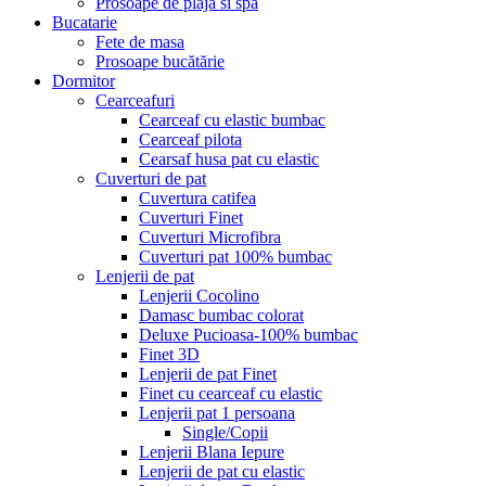
Prosoape de plaja si spa
Bucatarie
Fete de masa
Prosoape bucătărie
Dormitor
Cearceafuri
Cearceaf cu elastic bumbac
Cearceaf pilota
Cearsaf husa pat cu elastic
Cuverturi de pat
Cuvertura catifea
Cuverturi Finet
Cuverturi Microfibra
Cuverturi pat 100% bumbac
Lenjerii de pat
Lenjerii Cocolino
Damasc bumbac colorat
Deluxe Pucioasa-100% bumbac
Finet 3D
Lenjerii de pat Finet
Finet cu cearceaf cu elastic
Lenjerii pat 1 persoana
Single/Copii
Lenjerii Blana Iepure
Lenjerii de pat cu elastic