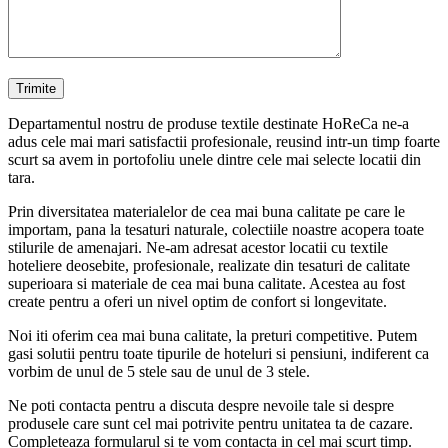
Departamentul nostru de produse textile destinate HoReCa ne-a
adus cele mai mari satisfactii profesionale, reusind intr-un timp foarte
scurt sa avem in portofoliu unele dintre cele mai selecte locatii din
tara.
Prin diversitatea materialelor de cea mai buna calitate pe care le
importam, pana la tesaturi naturale, colectiile noastre acopera toate
stilurile de amenajari. Ne-am adresat acestor locatii cu textile
hoteliere deosebite, profesionale, realizate din tesaturi de calitate
superioara si materiale de cea mai buna calitate. Acestea au fost
create pentru a oferi un nivel optim de confort si longevitate.
Noi iti oferim cea mai buna calitate, la preturi competitive. Putem
gasi solutii pentru toate tipurile de hoteluri si pensiuni, indiferent ca
vorbim de unul de 5 stele sau de unul de 3 stele.
Ne poti contacta pentru a discuta despre nevoile tale si despre
produsele care sunt cel mai potrivite pentru unitatea ta de cazare.
Completeaza formularul si te vom contacta in cel mai scurt timp.