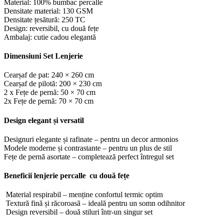
Material: 100% bumbac percalle
Densitate material: 130 GSM
Densitate țesătură: 250 TC
Design: reversibil, cu două fețe
Ambalaj: cutie cadou elegantă
Dimensiuni Set Lenjerie
Cearșaf de pat: 240 × 260 cm
Cearșaf de pilotă: 200 × 230 cm
2 x Fețe de pernă: 50 × 70 cm
2x Fețe de pernă: 70 × 70 cm
Design elegant și versatil
Designuri elegante și rafinate – pentru un decor armonios
Modele moderne și contrastante – pentru un plus de stil
Fețe de pernă asortate – completează perfect întregul set
Beneficii lenjerie percalle cu două fețe
Material respirabil – menține confortul termic optim
Textură fină și răcoroasă – ideală pentru un somn odihnitor
Design reversibil – două stiluri într-un singur set