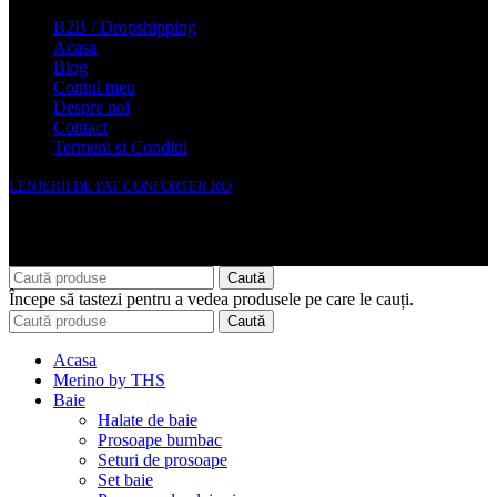
B2B / Dropshipping
Acasa
Blog
Contul meu
Despre noi
Contact
Termeni si Conditii
LENJERII DE PAT CONFORTER.RO
NMS Avante Consulting SRL
Caută
Începe să tastezi pentru a vedea produsele pe care le cauți.
Caută
Acasa
Merino by THS
Baie
Halate de baie
Prosoape bumbac
Seturi de prosoape
Set baie