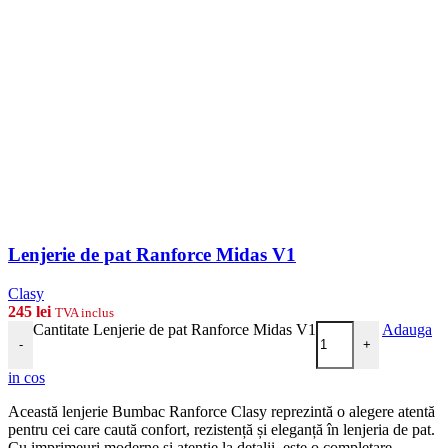
Lenjerie de pat Ranforce Midas V1
Clasy
245
lei
TVA inclus
Cantitate Lenjerie de pat Ranforce Midas V1
Adauga
-
+
in cos
Această lenjerie Bumbac Ranforce Clasy reprezintă o alegere atentă
pentru cei care caută confort, rezistență și eleganță în lenjeria de pat.
Cu imprimeuri moderne și atenție la detalii, este o completare