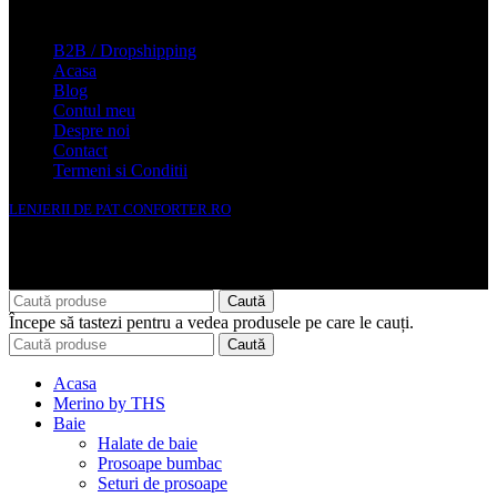
Conforter.ro
B2B / Dropshipping
Acasa
Blog
Contul meu
Despre noi
Contact
Termeni si Conditii
LENJERII DE PAT CONFORTER.RO
NMS Avante Consulting SRL
Caută
Începe să tastezi pentru a vedea produsele pe care le cauți.
Caută
Acasa
Merino by THS
Baie
Halate de baie
Prosoape bumbac
Seturi de prosoape