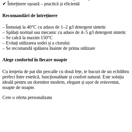
✔ Întreținere ușoară – practică și eficientă
Recomandări de întreținere
– Înmuiați la 40°C cu adaos de 1–2 g/l detergent sintetic
– Spălați normal sau mecanic cu adaos de 4–5 g/l detergent sintetic
– Se calcă la maxim 150°C
– Evitați utilizarea sodei și a clorului
– Se recomandă spălarea înainte de prima utilizare
Alege confortul în fiecare noapte
Cu lenjeria de pat din percalle cu două fețe, te bucuri de un echilibru
perfect între estetică, funcționalitate și confort natural. Este soluția
ideală pentru un dormitor modern, elegant și ușor de reinventat,
noapte de noapte.
Cere o oferta personalizata