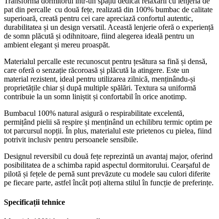
Transformă dormitorul într-un spațiu dedicat relaxării cu lenjeria de
pat din percalle cu două fețe, realizată din 100% bumbac de calitate
superioară, creată pentru cei care apreciază confortul autentic,
durabilitatea și un design versatil. Această lenjerie oferă o experiență
de somn plăcută și odihnitoare, fiind alegerea ideală pentru un
ambient elegant și mereu proaspăt.
Materialul percalle este recunoscut pentru țesătura sa fină și densă,
care oferă o senzație răcoroasă și plăcută la atingere. Este un
material rezistent, ideal pentru utilizarea zilnică, menținându-și
proprietățile chiar și după multiple spălări. Textura sa uniformă
contribuie la un somn liniștit și confortabil în orice anotimp.
Bumbacul 100% natural asigură o respirabilitate excelentă,
permițând pielii să respire și menținând un echilibru termic optim pe
tot parcursul nopții. În plus, materialul este prietenos cu pielea, fiind
potrivit inclusiv pentru persoanele sensibile.
Designul reversibil cu două fețe reprezintă un avantaj major, oferind
posibilitatea de a schimba rapid aspectul dormitorului. Cearșaful de
pilotă și fețele de pernă sunt prevăzute cu modele sau culori diferite
pe fiecare parte, astfel încât poți alterna stilul în funcție de preferințe.
Specificații tehnice