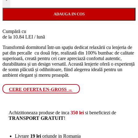
-
ADAUGA IN COS
Cumpără cu
de la 10.84 LEI / lună
Transformă dormitorul într-un spațiu dedicat relaxării cu lenjeria de
pat din percalle cu două fețe, realizată din 100% bumbac de calitate
superioară, creată pentru cei care apreciază confortul autentic,
durabilitatea și un design versatil. Această lenjerie oferă o experiență
de somn plăcută și odihnitoare, fiind alegerea ideală pentru un
ambient elegant și mereu proaspăt.
CERE OFERTA EN-GROSS →
Achizitioneaza produse de inca
350
lei
si beneficiezi de
TRANSPORT GRATUIT
!
Livrare
19 lei
oriunde in Romania