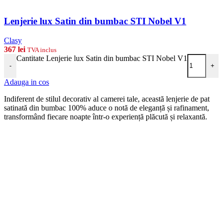
Lenjerie lux Satin din bumbac STI Nobel V1
Clasy
367
lei
TVA inclus
Cantitate Lenjerie lux Satin din bumbac STI Nobel V1
-
+
Adauga in cos
Indiferent de stilul decorativ al camerei tale, această lenjerie de pat
satinată din bumbac 100% aduce o notă de eleganță și rafinament,
transformând fiecare noapte într-o experiență plăcută și relaxantă.