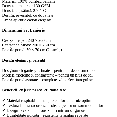
Material: 100% bumbac percalle
Densitate material: 130 GSM
Densitate țesătură: 250 TC
Design: reversibil, cu două fețe
Ambalaj: cutie cadou elegantă
Dimensiuni Set Lenjerie
Cearșaf de pat: 240 × 260 cm
Cearșaf de pilotă: 200 × 230 cm
Fețe de pernă: 50 × 70 cm (2 bucăți)
Design elegant și versatil
Designuri elegante și rafinate – pentru un decor armonios
Modele moderne și contrastante – pentru un plus de stil
Fețe de pernă asortate – completează perfect întregul set
Beneficii lenjerie percal cu două fețe
✔ Material respirabil – menține confortul termic optim
✔ Textură fină și răcoroasă – ideală pentru un somn odihnitor
✔ Design reversibil – două stiluri într-un singur set
✔ Durabilitate ridicată – rezistentă la spălări repetate