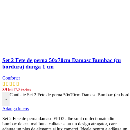
Set 2 Fete de perna 50x70cm Damasc Bumbac (cu
bordura) dunga 1 cm
Conforter
39
lei
TVA inclus
Cantitate Set 2 Fete de perna 50x70cm Damasc Bumbac (cu bord
-
Adauga in cos
Set 2 Fete de perna damasc FPD2 albe
s
unt
conf
ection
ate
din
b
umb
ac
de
ce
a
m
ai
b
una
cal
itate
si
au
un
design
at
rag
ator
,
care
ad
auga
un
plus
de
eleg
anta
si
lux
camerei
. Ideale pentru a adăuga un