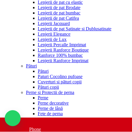
Lenjerii de pat cu elastic
Lenjerii de pat Brodate
Lenjerii de pat bumbac
Lenjerii de pat Catifea
Lenjerii Jacquard
Lenjerii de pat Satinate si Dublusatinate
Lenjerii Elegance
Lenjerii de Lux
Lenjerii Percalle Imprimat
Lenjerii Ranforce Boutique
Ranforce 100% bumbac
Lenjerii Ranforce Imprimat
Pături
Pături
Paturi Cocolino pufoase
Cuverturi si pături copii
Pături copii
Perne si Protectii de perna
Perne
Perne decorative
Perne de lână
Fete de perna
Protectii perna
Pilote
Phone
Pilote