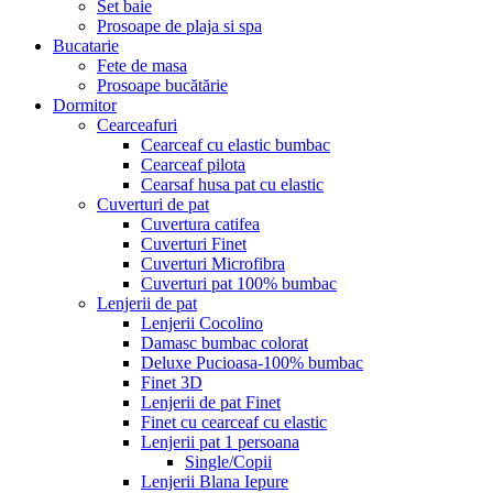
Set baie
Prosoape de plaja si spa
Bucatarie
Fete de masa
Prosoape bucătărie
Dormitor
Cearceafuri
Cearceaf cu elastic bumbac
Cearceaf pilota
Cearsaf husa pat cu elastic
Cuverturi de pat
Cuvertura catifea
Cuverturi Finet
Cuverturi Microfibra
Cuverturi pat 100% bumbac
Lenjerii de pat
Lenjerii Cocolino
Damasc bumbac colorat
Deluxe Pucioasa-100% bumbac
Finet 3D
Lenjerii de pat Finet
Finet cu cearceaf cu elastic
Lenjerii pat 1 persoana
Single/Copii
Lenjerii Blana Iepure