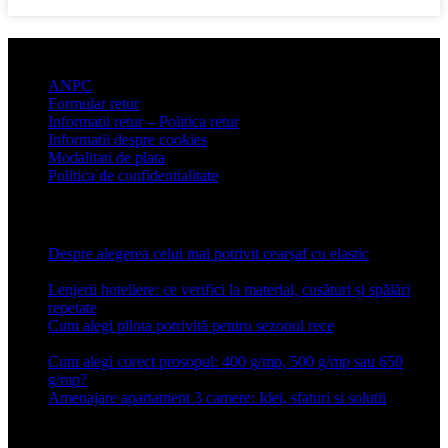
Informatii clienti
ANPC
Formular retur
Informatii retur – Politica retur
Informatii despre cookies
Modalitati de plata
Politica de confidentialitate
Articole recente
Despre alegerea celui mai potrivit cearșaf cu elastic
13 iulie
2026
Lenjerii hoteliere: ce verifici la material, cusături și spălări
repetate
24 iunie 2026
Cum alegi pilota potrivită pentru sezonul rece
26 ianuarie
2026
Cum alegi corect prosopul: 400 g/mp, 500 g/mp sau 650
g/mp?
26 ianuarie 2026
Amenajare apartament 3 camere: Idei, sfaturi si solutii
16 mai
2025