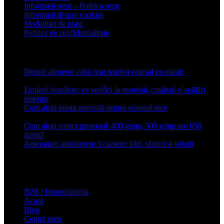
Informatii retur – Politica retur
Informatii despre cookies
Modalitati de plata
Politica de confidentialitate
Articole recente
Despre alegerea celui mai potrivit cearșaf cu elastic
13 iulie
2026
Lenjerii hoteliere: ce verifici la material, cusături și spălări
repetate
24 iunie 2026
Cum alegi pilota potrivită pentru sezonul rece
26 ianuarie
2026
Cum alegi corect prosopul: 400 g/mp, 500 g/mp sau 650
g/mp?
26 ianuarie 2026
Amenajare apartament 3 camere: Idei, sfaturi si solutii
16 mai
2025
Conforter.ro
B2B / Dropshipping
Acasa
Blog
Contul meu