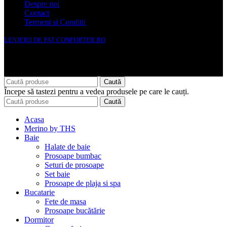
Despre noi
Contact
Termeni si Conditii
LENJERII DE PAT CONFORTER.RO
NMS Avante Consulting SRL
Caută
Începe să tastezi pentru a vedea produsele pe care le cauți.
Caută
Acasa
Merino by THS
Baie
Halate de baie
Prosoape bumbac
Seturi de prosoape
Set baie
Prosoape de plaja si spa
Bucatarie
Fete de masa
Prosoape bucătărie
Dormitor