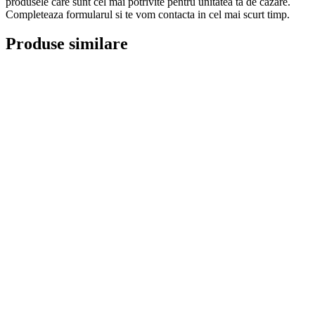
produsele care sunt cel mai potrivite pentru unitatea ta de cazare.
Completeaza formularul si te vom contacta in cel mai scurt timp.
Produse similare