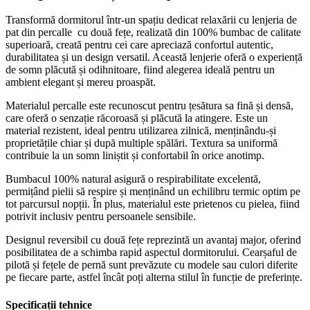
Transformă dormitorul într-un spațiu dedicat relaxării cu lenjeria de
pat din percalle cu două fețe, realizată din 100% bumbac de calitate
superioară, creată pentru cei care apreciază confortul autentic,
durabilitatea și un design versatil. Această lenjerie oferă o experiență
de somn plăcută și odihnitoare, fiind alegerea ideală pentru un
ambient elegant și mereu proaspăt.
Materialul percalle este recunoscut pentru țesătura sa fină și densă,
care oferă o senzație răcoroasă și plăcută la atingere. Este un
material rezistent, ideal pentru utilizarea zilnică, menținându-și
proprietățile chiar și după multiple spălări. Textura sa uniformă
contribuie la un somn liniștit și confortabil în orice anotimp.
Bumbacul 100% natural asigură o respirabilitate excelentă,
permițând pielii să respire și menținând un echilibru termic optim pe
tot parcursul nopții. În plus, materialul este prietenos cu pielea, fiind
potrivit inclusiv pentru persoanele sensibile.
Designul reversibil cu două fețe reprezintă un avantaj major, oferind
posibilitatea de a schimba rapid aspectul dormitorului. Cearșaful de
pilotă și fețele de pernă sunt prevăzute cu modele sau culori diferite
pe fiecare parte, astfel încât poți alterna stilul în funcție de preferințe.
Specificații tehnice