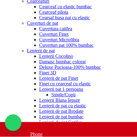
Cearceafuri
Cearceaf cu elastic bumbac
Cearceaf pilota
Cearsaf husa pat cu elastic
Cuverturi de pat
Cuvertura catifea
Cuverturi Finet
Cuverturi Microfibra
Cuverturi pat 100% bumbac
Lenjerii de pat
Lenjerii Cocolino
Damasc bumbac colorat
Deluxe Pucioasa-100% bumbac
Finet 3D
Lenjerii de pat Finet
Finet cu cearceaf cu elastic
Lenjerii pat 1 persoana
Single/Copii
Lenjerii Blana Iepure
Lenjerii de pat cu elastic
Lenjerii de pat Brodate
Lenjerii de pat bumbac
Lenjerii de pat Catifea
Lenjerii Jacquard
Lenjerii de pat Satinate si Dublusatinate
Phone