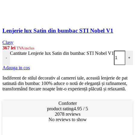
Lenjerie lux Satin din bumbac STI Nobel V1
Clasy
367
lei
TVA inclus
Cantitate Lenjerie lux Satin din bumbac STI Nobel V1
-
+
Adauga in cos
Indiferent de stilul decorativ al camerei tale, această lenjerie de pat
satinată din bumbac 100% aduce o notă de eleganță și rafinament,
transformând fiecare noapte într-o experiență plăcută și relaxantă.
Conforter
product rating
4.95 / 5
2078 reviews
No reviews to show