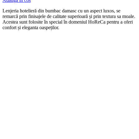
Adauga in cos
Len
j
eria
hotel
ier
ă
din
b
umb
ac damasc
cu
un
aspect
lux
os, se
remarcă prin finisajele de calitate superioară și prin textura sa moale.
Acestea sunt folosite în special în domeniul HoReCa pentru a oferi
confort și eleganta oaspeților.