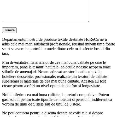
Departamentul nostru de produse textile destinate HoReCa ne-a
adus cele mai mari satisfactii profesionale, reusind intr-un timp foarte
scurt sa avem in portofoliu unele dintre cele mai selecte locatii din
tara.
Prin diversitatea materialelor de cea mai buna calitate pe care le
importam, pana la tesaturi naturale, colectiile noastre acopera toate
stilurile de amenajari. Ne-am adresat acestor locatii cu textile
hoteliere deosebite, profesionale, realizate din tesaturi de calitate
superioara si materiale de cea mai buna calitate. Acestea au fost
create pentru a oferi un nivel optim de confort si longevitate.
Noi iti oferim cea mai buna calitate, la preturi competitive. Putem
gasi solutii pentru toate tipurile de hoteluri si pensiuni, indiferent ca
vorbim de unul de 5 stele sau de unul de 3 stele.
Ne poti contacta pentru a discuta despre nevoile tale si despre