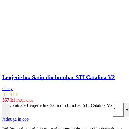
Lenjerie lux Satin din bumbac STI Catalina V2
Clasy
367
lei
TVA inclus
Cantitate Lenjerie lux Satin din bumbac STI Catalina V2
-
+
Adauga in cos
Indiferent de stilul decorativ al camerei tale, această lenjerie de pat