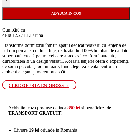
-
ADAUGA IN COS
Cumpără cu
de la 12.27 LEI / lună
Transformă dormitorul într-un spațiu dedicat relaxării cu lenjeria de
pat din percalle cu două fețe, realizată din 100% bumbac de calitate
superioară, creată pentru cei care apreciază confortul autentic,
durabilitatea și un design versatil. Această lenjerie oferă o experiență
de somn plăcută și odihnitoare, fiind alegerea ideală pentru un
ambient elegant și mereu proaspăt.
CERE OFERTA EN-GROSS →
Achizitioneaza produse de inca
350
lei
si beneficiezi de
TRANSPORT GRATUIT
!
Livrare
19 lei
oriunde in Romania