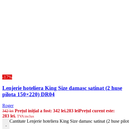
-17%
Lenjerie hoteliera King Size damasc satinat (2 huse
pilota 150×220) DR04
Roger
Prețul inițial a fost: 342 lei.
283
lei
Prețul curent este:
342
lei
283 lei.
TVA inclus
Cantitate Lenjerie hoteliera King Size damasc satinat (2 huse pi
-