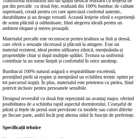
Transformă dormitorul într-un spațiu dedicat relaxării cu lenjeria de
pat din percalle cu două fețe, realizată din 100% bumbac de calitate
superioară, creată pentru cei care apreciază confortul autentic,
durabilitatea și un design versatil. Această lenjerie oferă o experiență
de somn plăcută și odihnitoare, fiind alegerea ideală pentru un
ambient elegant și mereu proaspăt.
Materialul percalle este recunoscut pentru țesătura sa fină și densă,
care oferă o senzație răcoroasă și plăcută la atingere. Este un
material rezistent, ideal pentru utilizarea zilnică, menținându-și
proprietățile chiar și după multiple spălări. Textura sa uniformă
contribuie la un somn liniștit și confortabil în orice anotimp.
Bumbacul 100% natural asigură o respirabilitate excelentă,
permițând pielii să respire și menținând un echilibru termic optim pe
tot parcursul nopții. În plus, materialul este prietenos cu pielea, fiind
potrivit inclusiv pentru persoanele sensibile.
Designul reversibil cu două fețe reprezintă un avantaj major, oferind
posibilitatea de a schimba rapid aspectul dormitorului. Cearșaful de
pilotă și fețele de pernă sunt prevăzute cu modele sau culori diferite
pe fiecare parte, astfel încât poți alterna stilul în funcție de preferințe.
Specificații tehnice