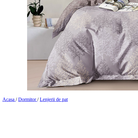
Acasa
/
Dormitor
/
Lenjerii de pat