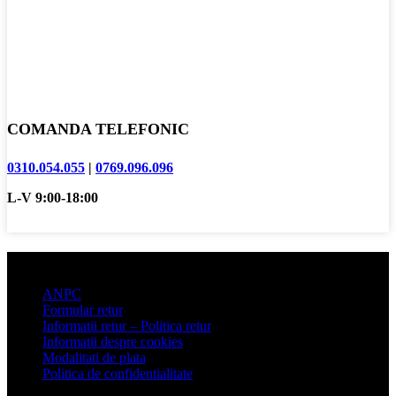
COMANDA TELEFONIC
0310.054.055
|
0769.096.096
L-V 9:00-18:00
Informatii clienti
ANPC
Formular retur
Informatii retur – Politica retur
Informatii despre cookies
Modalitati de plata
Politica de confidentialitate