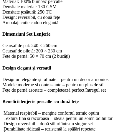
Material: 100% bumbac percalle
Densitate material: 130 GSM
Densitate țesătură: 250 TC
Design: reversibil, cu două fețe
Ambalaj: cutie cadou elegantă
Dimensiuni Set Lenjerie
Cearșaf de pat: 240 × 260 cm
Cearșaf de pilotă: 200 × 230 cm
Fețe de pernă: 50 × 70 cm (2 bucăți)
Design elegant și versatil
Designuri elegante și rafinate – pentru un decor armonios
Modele moderne și contrastante – pentru un plus de stil
Fețe de pernă asortate – completează perfect întregul set
Beneficii lenjerie percalle cu două fețe
Material respirabil – menține confortul termic optim
Textură fină și răcoroasă – ideală pentru un somn odihnitor
Design reversibil – două stiluri într-un singur set
Durabilitate ridicată – rezistentă la spălări repetate