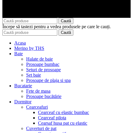
Caută
Începe să tastezi pentru a vedea produsele pe care le cauți.
Caută
Acasa
Merino by THS
Baie
Halate de baie
Prosoape bumbac
Seturi de prosoape
Set baie
Prosoape de plaja si spa
Bucatarie
Fete de masa
Prosoape bucătărie
Dormitor
Cearceafuri
Cearceaf cu elastic bumbac
Cearceaf pilota
Cearsaf husa pat cu elastic
Cuverturi de pat