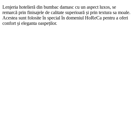
Len
j
eria
hotel
ier
ă
din
b
umb
ac damasc
cu
un
aspect
lux
os, se
remarcă prin finisajele de calitate superioară și prin textura sa moale.
Acestea sunt folosite în special în domeniul HoReCa pentru a oferi
confort și eleganta oaspeților.