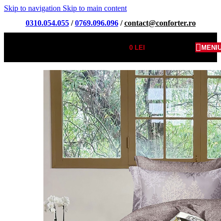
Skip to navigation
Skip to main content
0310.054.055
/
0769.096.096
/
contact@conforter.ro
0
LEI
MENI