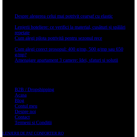
Articole recente
Despre alegerea celui mai potrivit cearșaf cu elastic
13 iulie
2026
Lenjerii hoteliere: ce verifici la material, cusături și spălări
repetate
24 iunie 2026
Cum alegi pilota potrivită pentru sezonul rece
26 ianuarie
2026
Cum alegi corect prosopul: 400 g/mp, 500 g/mp sau 650
g/mp?
26 ianuarie 2026
Amenajare apartament 3 camere: Idei, sfaturi si solutii
16 mai
2025
Conforter.ro
B2B / Dropshipping
Acasa
Blog
Contul meu
Despre noi
Contact
Termeni si Conditii
LENJERII DE PAT CONFORTER.RO
NMS Avante Consulting SRL