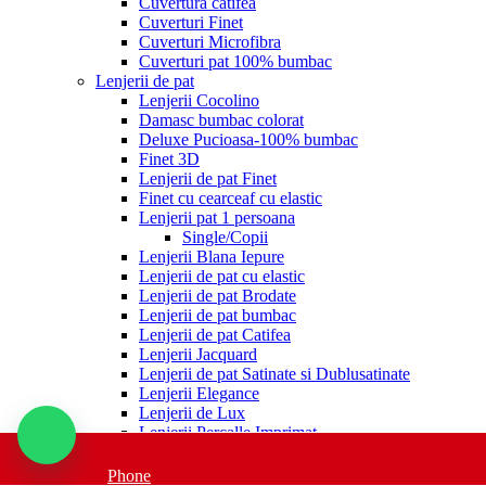
Cuvertura catifea
Cuverturi Finet
Cuverturi Microfibra
Cuverturi pat 100% bumbac
Lenjerii de pat
Lenjerii Cocolino
Damasc bumbac colorat
Deluxe Pucioasa-100% bumbac
Finet 3D
Lenjerii de pat Finet
Finet cu cearceaf cu elastic
Lenjerii pat 1 persoana
Single/Copii
Lenjerii Blana Iepure
Lenjerii de pat cu elastic
Lenjerii de pat Brodate
Lenjerii de pat bumbac
Lenjerii de pat Catifea
Lenjerii Jacquard
Lenjerii de pat Satinate si Dublusatinate
Lenjerii Elegance
Lenjerii de Lux
Lenjerii Percalle Imprimat
Lenjerii Ranforce Boutique
Ranforce 100% bumbac
Phone