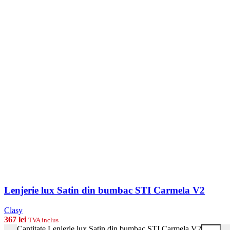
Lenjerie lux Satin din bumbac STI Carmela V2
Clasy
367
lei
TVA inclus
Cantitate Lenjerie lux Satin din bumbac STI Carmela V2