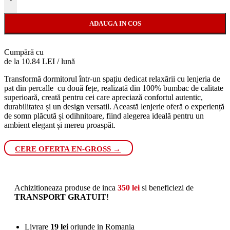
-
ADAUGA IN COS
Cumpără cu
de la 10.84 LEI / lună
Transformă dormitorul într-un spațiu dedicat relaxării cu lenjeria de
pat din percalle cu două fețe, realizată din 100% bumbac de calitate
superioară, creată pentru cei care apreciază confortul autentic,
durabilitatea și un design versatil. Această lenjerie oferă o experiență
de somn plăcută și odihnitoare, fiind alegerea ideală pentru un
ambient elegant și mereu proaspăt.
CERE OFERTA EN-GROSS →
Achizitioneaza produse de inca
350
lei
si beneficiezi de
TRANSPORT GRATUIT
!
Livrare
19 lei
oriunde in Romania