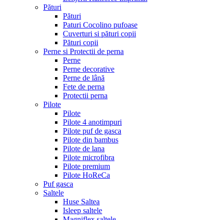
Pături
Pături
Paturi Cocolino pufoase
Cuverturi si pături copii
Pături copii
Perne si Protectii de perna
Perne
Perne decorative
Perne de lână
Fete de perna
Protectii perna
Pilote
Pilote
Pilote 4 anotimpuri
Pilote puf de gasca
Pilote din bambus
Pilote de lana
Pilote microfibra
Pilote premium
Pilote HoReCa
Puf gasca
Saltele
Huse Saltea
Isleep saltele
Magniflex saltele