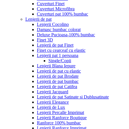
Cuverturi Finet
Cuverturi Microfibra
Cuverturi pat 100% bumbac
Lenjerii de pat
Lenjerii Cocolino
Damasc bumbac colorat
Deluxe Pucioasa-100% bumbac
Finet 3D
Lenjerii de pat Finet
Finet cu cearceaf cu elastic
Lenjerii pat 1 persoana
Single/Copii
Lenjerii Blana Iepure
Lenjerii de pat cu elastic
Lenjerii de pat Brodate
Lenjerii de pat bumbac
Lenjerii de pat Catifea
Lenjerii Jacquard
Lenjerii de pat Satinate si Dublusatinate
Lenjerii Elegance
Lenjerii de Lux
Lenjerii Percalle Imprimat
Lenjerii Ranforce Boutique
Ranforce 100% bumbac
Lenjerii Ranforce Imprimat