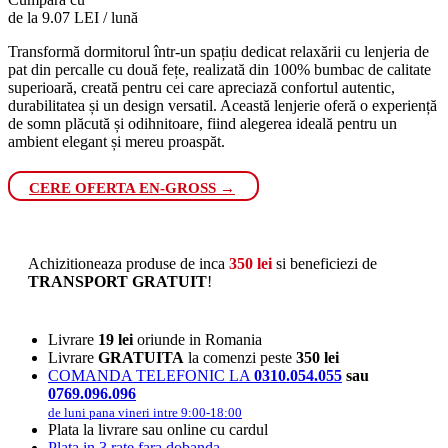
de la 9.07 LEI / lună
Transformă dormitorul într-un spațiu dedicat relaxării cu lenjeria de
pat din percalle cu două fețe, realizată din 100% bumbac de calitate
superioară, creată pentru cei care apreciază confortul autentic,
durabilitatea și un design versatil. Această lenjerie oferă o experiență
de somn plăcută și odihnitoare, fiind alegerea ideală pentru un
ambient elegant și mereu proaspăt.
CERE OFERTA EN-GROSS →
Achizitioneaza produse de inca
350
lei
si beneficiezi de
TRANSPORT GRATUIT
!
Livrare
19 lei
oriunde in Romania
Livrare
GRATUITA
la comenzi peste
350 lei
COMANDA TELEFONIC LA
0310.054.055
sau
0769.096.096
de luni pana vineri intre 9:00-18:00
Plata la livrare sau online cu cardul
Plata in 3 rate fara dobanda