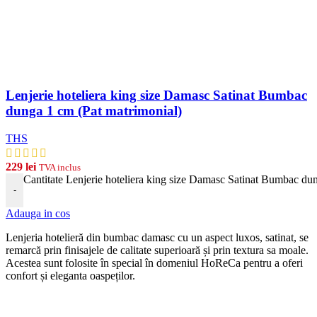
Lenjerie hoteliera king size Damasc Satinat Bumbac
dunga 1 cm (Pat matrimonial)
THS
229
lei
TVA inclus
Cantitate Lenjerie hoteliera king size Damasc Satinat Bumbac du
-
Adauga in cos
Len
j
eria
hotel
ier
ă
din
b
umb
ac damasc
cu
un
aspect
lux
os, satinat, se
remarcă prin finisajele de calitate superioară și prin textura sa moale.
Acestea sunt folosite în special în domeniul HoReCa pentru a oferi
confort și eleganta oaspeților.