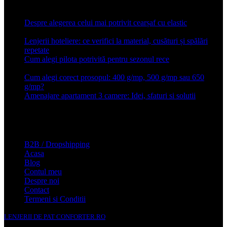
Articole recente
Despre alegerea celui mai potrivit cearșaf cu elastic
13 iulie
2026
Lenjerii hoteliere: ce verifici la material, cusături și spălări
repetate
24 iunie 2026
Cum alegi pilota potrivită pentru sezonul rece
26 ianuarie
2026
Cum alegi corect prosopul: 400 g/mp, 500 g/mp sau 650
g/mp?
26 ianuarie 2026
Amenajare apartament 3 camere: Idei, sfaturi si solutii
16 mai
2025
Conforter.ro
B2B / Dropshipping
Acasa
Blog
Contul meu
Despre noi
Contact
Termeni si Conditii
LENJERII DE PAT CONFORTER.RO
NMS Avante Consulting SRL