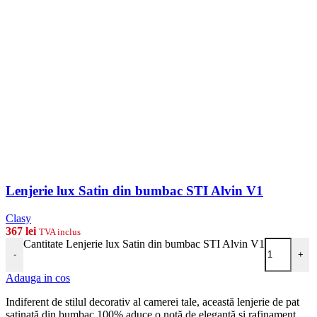
Lenjerie lux Satin din bumbac STI Alvin V1
Clasy
367
lei
TVA inclus
Cantitate Lenjerie lux Satin din bumbac STI Alvin V1
-
+
Adauga in cos
Indiferent de stilul decorativ al camerei tale, această lenjerie de pat
satinată din bumbac 100% aduce o notă de eleganță și rafinament,