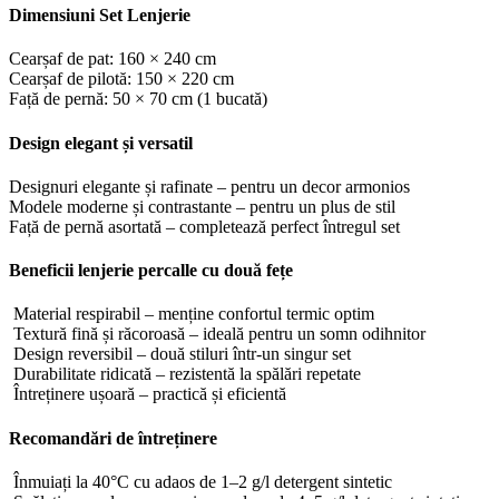
Dimensiuni Set Lenjerie
Cearșaf de pat: 160 × 240 cm
Cearșaf de pilotă: 150 × 220 cm
Față de pernă: 50 × 70 cm (1 bucată)
Design elegant și versatil
Designuri elegante și rafinate – pentru un decor armonios
Modele moderne și contrastante – pentru un plus de stil
Față de pernă asortată – completează perfect întregul set
Beneficii lenjerie percalle cu două fețe
Material respirabil – menține confortul termic optim
Textură fină și răcoroasă – ideală pentru un somn odihnitor
Design reversibil – două stiluri într-un singur set
Durabilitate ridicată – rezistentă la spălări repetate
Întreținere ușoară – practică și eficientă
Recomandări de întreținere
Înmuiați la 40°C cu adaos de 1–2 g/l detergent sintetic