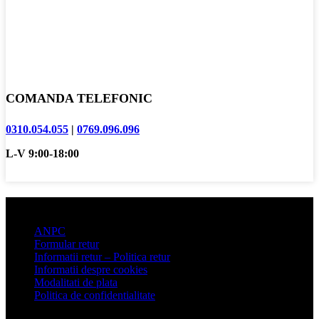
COMANDA TELEFONIC
0310.054.055
|
0769.096.096
L-V 9:00-18:00
Informatii clienti
ANPC
Formular retur
Informatii retur – Politica retur
Informatii despre cookies
Modalitati de plata
Politica de confidentialitate