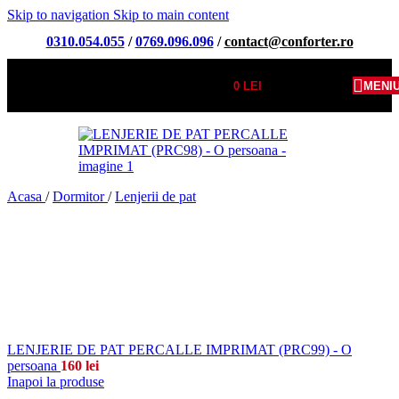
Skip to navigation
Skip to main content
0310.054.055
/
0769.096.096
/
contact@conforter.ro
0
LEI
MENI
Acasa
/
Dormitor
/
Lenjerii de pat
LENJERIE DE PAT PERCALLE IMPRIMAT (PRC99) - O
persoana
160
lei
Inapoi la produse