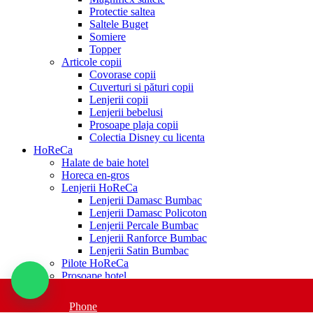
Protectie saltea
Saltele Buget
Somiere
Topper
Articole copii
Covorase copii
Cuverturi si pături copii
Lenjerii copii
Lenjerii bebelusi
Prosoape plaja copii
Colectia Disney cu licenta
HoReCa
Halate de baie hotel
Horeca en-gros
Lenjerii HoReCa
Lenjerii Damasc Bumbac
Lenjerii Damasc Policoton
Lenjerii Percale Bumbac
Lenjerii Ranforce Bumbac
Lenjerii Satin Bumbac
Pilote HoReCa
Prosoape hotel
Prosoape albe
Prosoape Economy
Phone