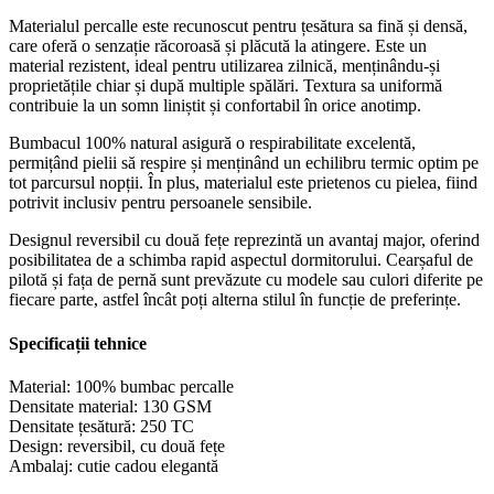
Materialul percalle este recunoscut pentru țesătura sa fină și densă,
care oferă o senzație răcoroasă și plăcută la atingere. Este un
material rezistent, ideal pentru utilizarea zilnică, menținându-și
proprietățile chiar și după multiple spălări. Textura sa uniformă
contribuie la un somn liniștit și confortabil în orice anotimp.
Bumbacul 100% natural asigură o respirabilitate excelentă,
permițând pielii să respire și menținând un echilibru termic optim pe
tot parcursul nopții. În plus, materialul este prietenos cu pielea, fiind
potrivit inclusiv pentru persoanele sensibile.
Designul reversibil cu două fețe reprezintă un avantaj major, oferind
posibilitatea de a schimba rapid aspectul dormitorului. Cearșaful de
pilotă și fața de pernă sunt prevăzute cu modele sau culori diferite pe
fiecare parte, astfel încât poți alterna stilul în funcție de preferințe.
Specificații tehnice
Material: 100% bumbac percalle
Densitate material: 130 GSM
Densitate țesătură: 250 TC
Design: reversibil, cu două fețe
Ambalaj: cutie cadou elegantă