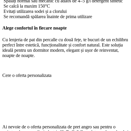
Spălați normal sau mecanic cu adaos de 4–5 g/l detergent sintetic
Se calcă la maxim 150°C
Evitați utilizarea sodei și a clorului
Se recomandă spălarea înainte de prima utilizare
Alege confortul în fiecare noapte
Cu lenjeria de pat din percalle cu două fețe, te bucuri de un echilibru
perfect între estetică, funcționalitate și confort natural. Este soluția
ideală pentru un dormitor modern, elegant și ușor de reinventat,
noapte de noapte.
Cere o oferta personalizata
Ai nevoie de o oferta personalizata de pret angro sau pentru o