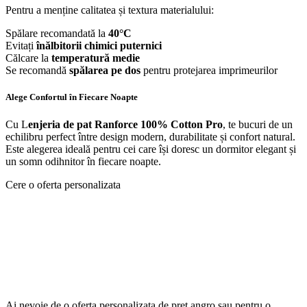
Pentru a menține calitatea și textura materialului:
Spălare recomandată la
40°C
Evitați
înălbitorii chimici puternici
Călcare la
temperatură medie
Se recomandă
spălarea pe dos
pentru protejarea imprimeurilor
Alege Confortul în Fiecare Noapte
Cu L
enjeria de pat Ranforce 100% Cotton Pro
, te bucuri de un
echilibru perfect între design modern, durabilitate și confort natural.
Este alegerea ideală pentru cei care își doresc un dormitor elegant și
un somn odihnitor în fiecare noapte.
Cere o oferta personalizata
Ai nevoie de o oferta personalizata de pret angro sau pentru o