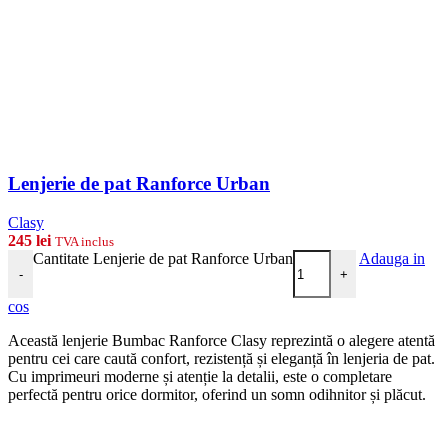
Lenjerie de pat Ranforce Urban
Clasy
245
lei
TVA inclus
Cantitate Lenjerie de pat Ranforce Urban
Adauga in
-
+
cos
Această lenjerie Bumbac Ranforce Clasy reprezintă o alegere atentă
pentru cei care caută confort, rezistență și eleganță în lenjeria de pat.
Cu imprimeuri moderne și atenție la detalii, este o completare
perfectă pentru orice dormitor, oferind un somn odihnitor și plăcut.