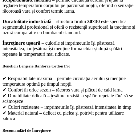
reglarea temperaturii corpului pe parcursul nopții, oferind o senzație
răcoroasă vara și confort termic iarna.
Durabilitate industrială
– structura firului
30×30
este specifică
segmentului profesional și oferă o rezistență superioară la tracțiune și
uzură comparativ cu bumbacul standard.
Întreținere ușoară
– culorile și imprimeurile își păstrează
intensitatea, iar țesătura își menține forma chiar și după spălări
repetate la temperaturi mai ridicate.
Beneficii Lenjerie Ranforce Cotton Pro
✔ Respirabilitate maximă – permite circulația aerului și menține
temperatura optimă pe timpul nopții
✔ Confort în orice sezon – răcoros vara și plăcut de cald iarna
✔ Durabilitate ridicată – țesătura rezistă la spălări repetate fără să se
scămoșeze
✔ Culori rezistente – imprimeurile își păstrează intensitatea în timp
✔ Material natural – delicat cu pielea și potrivit pentru utilizare
zilnică
Recomandări de Întreținere