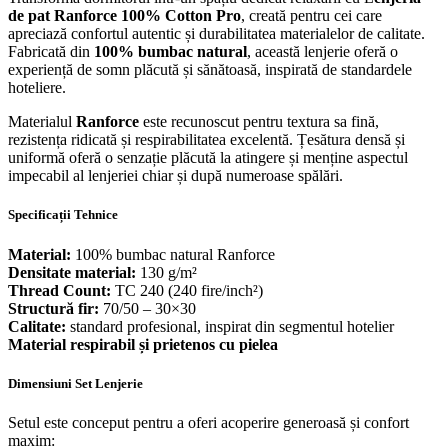
de pat Ranforce 100% Cotton Pro
, creată pentru cei care
apreciază confortul autentic și durabilitatea materialelor de calitate.
Fabricată din
100% bumbac natural
, această lenjerie oferă o
experiență de somn plăcută și sănătoasă, inspirată de standardele
hoteliere.
Materialul
Ranforce
este recunoscut pentru textura sa fină,
rezistența ridicată și respirabilitatea excelentă. Țesătura densă și
uniformă oferă o senzație plăcută la atingere și menține aspectul
impecabil al lenjeriei chiar și după numeroase spălări.
Specificații Tehnice
Material:
100% bumbac natural Ranforce
Densitate material:
130 g/m²
Thread Count:
TC 240 (240 fire/inch²)
Structură fir:
70/50 – 30×30
Calitate:
standard profesional, inspirat din segmentul hotelier
Material respirabil și prietenos cu pielea
Dimensiuni Set Lenjerie
Setul este conceput pentru a oferi acoperire generoasă și confort
maxim: