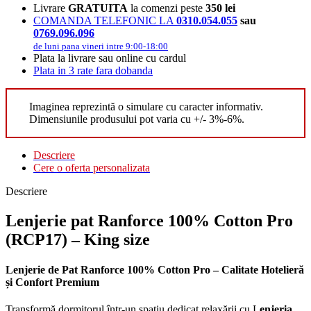
Livrare
GRATUITA
la comenzi peste
350 lei
COMANDA TELEFONIC LA
0310.054.055
sau
0769.096.096
de luni pana vineri intre 9:00-18:00
Plata la livrare sau online cu cardul
Plata in 3 rate fara dobanda
Imaginea reprezintă o simulare cu caracter informativ.
Dimensiunile produsului pot varia cu +/- 3%-6%.
Descriere
Cere o oferta personalizata
Descriere
Lenjerie pat Ranforce 100% Cotton Pro
(RCP17) – King size
Lenjerie de Pat Ranforce 100% Cotton Pro – Calitate Hotelieră
și Confort Premium
Transformă dormitorul într-un spațiu dedicat relaxării cu L
enjeria