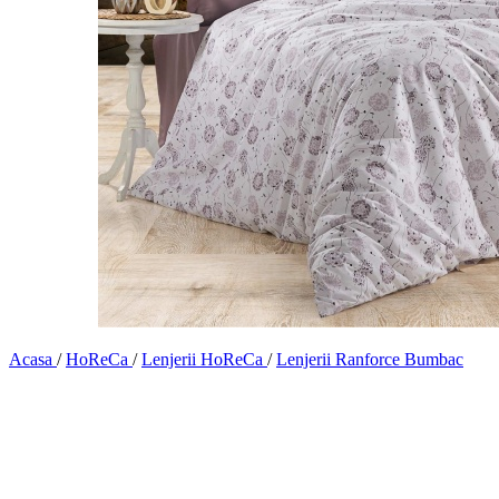
Acasa
/
HoReCa
/
Lenjerii HoReCa
/
Lenjerii Ranforce Bumbac