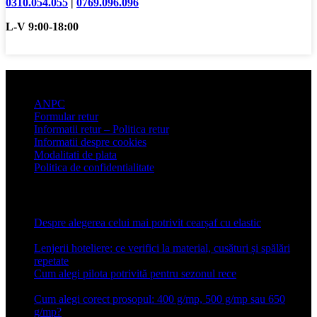
0310.054.055
|
0769.096.096
L-V 9:00-18:00
Informatii clienti
ANPC
Formular retur
Informatii retur – Politica retur
Informatii despre cookies
Modalitati de plata
Politica de confidentialitate
Articole recente
Despre alegerea celui mai potrivit cearșaf cu elastic
13 iulie
2026
Lenjerii hoteliere: ce verifici la material, cusături și spălări
repetate
24 iunie 2026
Cum alegi pilota potrivită pentru sezonul rece
26 ianuarie
2026
Cum alegi corect prosopul: 400 g/mp, 500 g/mp sau 650
g/mp?
26 ianuarie 2026