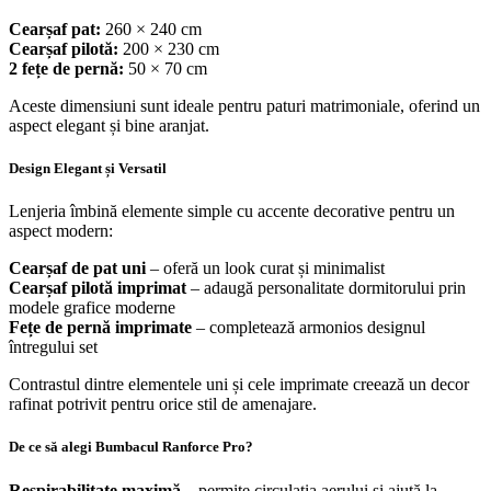
Cearșaf pat:
260 × 240 cm
Cearșaf pilotă:
200 × 230 cm
2 fețe de pernă:
50 × 70 cm
Aceste dimensiuni sunt ideale pentru paturi matrimoniale, oferind un
aspect elegant și bine aranjat.
Design Elegant și Versatil
Lenjeria îmbină elemente simple cu accente decorative pentru un
aspect modern:
Cearșaf de pat uni
– oferă un look curat și minimalist
Cearșaf pilotă imprimat
– adaugă personalitate dormitorului prin
modele grafice moderne
Fețe de pernă imprimate
– completează armonios designul
întregului set
Contrastul dintre elementele uni și cele imprimate creează un decor
rafinat potrivit pentru orice stil de amenajare.
De ce să alegi Bumbacul Ranforce Pro?
Respirabilitate maximă
– permite circulația aerului și ajută la