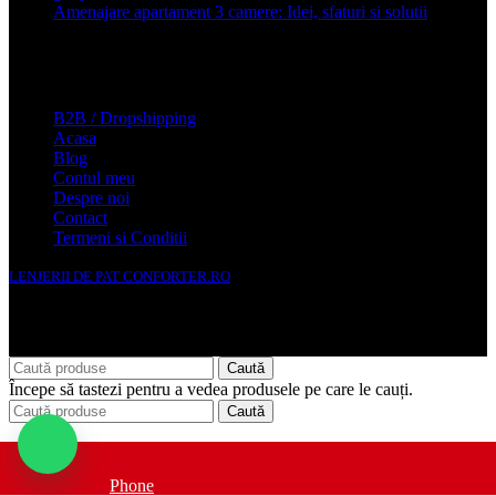
Amenajare apartament 3 camere: Idei, sfaturi si solutii
16 mai
2025
Conforter.ro
B2B / Dropshipping
Acasa
Blog
Contul meu
Despre noi
Contact
Termeni si Conditii
LENJERII DE PAT CONFORTER.RO
NMS Avante Consulting SRL
Caută
Începe să tastezi pentru a vedea produsele pe care le cauți.
Caută
Acasa
Merino by THS
Phone
Baie