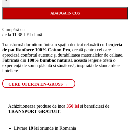
-
ADAUGA IN COS
Cumpără cu
de la 11.38 LEI / lună
Transformă dormitorul într-un spațiu dedicat relaxării cu L
enjeria
de pat Ranforce 100% Cotton Pro
, creată pentru cei care
apreciază confortul autentic și durabilitatea materialelor de calitate.
Fabricată din
100% bumbac natural
, această lenjerie oferă o
experiență de somn plăcută și sănătoasă, inspirată de standardele
hoteliere.
CERE OFERTA EN-GROSS →
Achizitioneaza produse de inca
350
lei
si beneficiezi de
TRANSPORT GRATUIT
!
Livrare
19 lei
oriunde in Romania