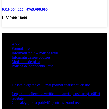
0310.054.055
|
0769.096.096
L-V 9:00-18:00
Informatii clienti
ANPC
Formular retur
Informatii retur – Politica retur
Informatii despre cookies
Modalitati de plata
Politica de confidentialitate
Articole recente
Despre alegerea celui mai potrivit cearșaf cu elastic
13 iulie
2026
Lenjerii hoteliere: ce verifici la material, cusături și spălări
repetate
24 iunie 2026
Cum alegi pilota potrivită pentru sezonul rece
26 ianuarie
2026