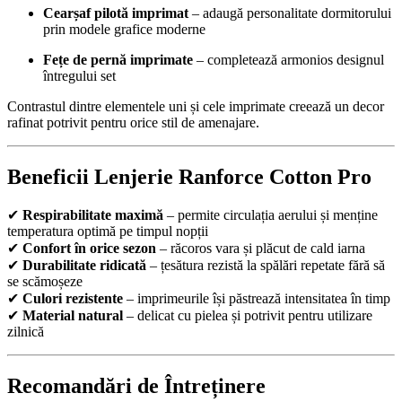
Cearșaf pilotă imprimat
– adaugă personalitate dormitorului
prin modele grafice moderne
Fețe de pernă imprimate
– completează armonios designul
întregului set
Contrastul dintre elementele uni și cele imprimate creează un decor
rafinat potrivit pentru orice stil de amenajare.
Beneficii Lenjerie Ranforce Cotton Pro
✔
Respirabilitate maximă
– permite circulația aerului și menține
temperatura optimă pe timpul nopții
✔
Confort în orice sezon
– răcoros vara și plăcut de cald iarna
✔
Durabilitate ridicată
– țesătura rezistă la spălări repetate fără să
se scămoșeze
✔
Culori rezistente
– imprimeurile își păstrează intensitatea în timp
✔
Material natural
– delicat cu pielea și potrivit pentru utilizare
zilnică
Recomandări de Întreținere