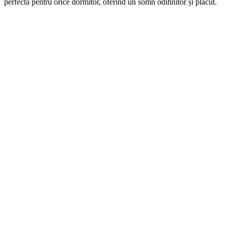
perfectă pentru orice dormitor, oferind un somn odihnitor și plăcut.