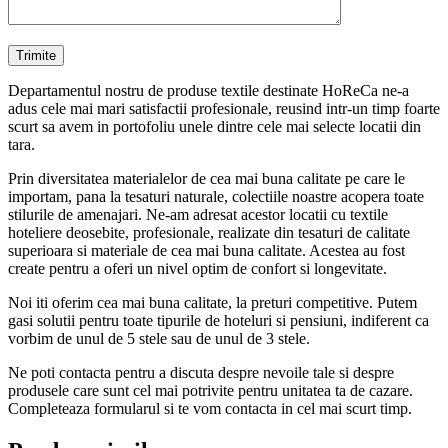
Departamentul nostru de produse textile destinate HoReCa ne-a
adus cele mai mari satisfactii profesionale, reusind intr-un timp foarte
scurt sa avem in portofoliu unele dintre cele mai selecte locatii din
tara.
Prin diversitatea materialelor de cea mai buna calitate pe care le
importam, pana la tesaturi naturale, colectiile noastre acopera toate
stilurile de amenajari. Ne-am adresat acestor locatii cu textile
hoteliere deosebite, profesionale, realizate din tesaturi de calitate
superioara si materiale de cea mai buna calitate. Acestea au fost
create pentru a oferi un nivel optim de confort si longevitate.
Noi iti oferim cea mai buna calitate, la preturi competitive. Putem
gasi solutii pentru toate tipurile de hoteluri si pensiuni, indiferent ca
vorbim de unul de 5 stele sau de unul de 3 stele.
Ne poti contacta pentru a discuta despre nevoile tale si despre
produsele care sunt cel mai potrivite pentru unitatea ta de cazare.
Completeaza formularul si te vom contacta in cel mai scurt timp.