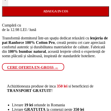
-
ADAUGA IN COS
Cumpără cu
de la 12.98 LEI / lună
Transformă dormitorul într-un spațiu dedicat relaxării cu
lenjeria de
pat Ranforce 100% Cotton Pro
, creată pentru cei care apreciază
confortul autentic și durabilitatea materialelor de calitate. Fabricată
din
100% bumbac natural
, această lenjerie oferă o experiență de
somn plăcută și sănătoasă, inspirată de standardele hoteliere.
CERE OFERTA EN-GROSS →
Achizitioneaza produse de inca
350
lei
si beneficiezi de
TRANSPORT GRATUIT
!
Livrare
19 lei
oriunde in Romania
Livrare
GRATUITA
la comenzi peste
350 lei