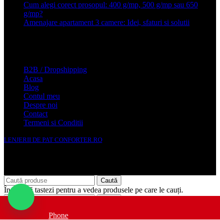
Cum alegi corect prosopul: 400 g/mp, 500 g/mp sau 650
g/mp?
26 ianuarie 2026
Amenajare apartament 3 camere: Idei, sfaturi si solutii
16 mai
2025
Conforter.ro
B2B / Dropshipping
Acasa
Blog
Contul meu
Despre noi
Contact
Termeni si Conditii
LENJERII DE PAT CONFORTER.RO
NMS Avante Consulting SRL
Caută
Începe să tastezi pentru a vedea produsele pe care le cauți.
Caută
Phone
Acasa