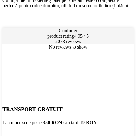
Cu imprimeuri moderne și atenție la detalii, este o completare
perfectă pentru orice dormitor, oferind un somn odihnitor și plăcut.
Conforter
product rating
4.95 / 5
2078 reviews
No reviews to show
TRANSPORT GRATUIT
La comenzi de peste
350 RON
sau tarif
19 RON