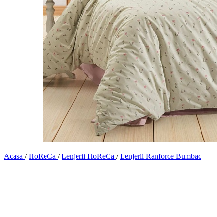
Acasa
/
HoReCa
/
Lenjerii HoReCa
/
Lenjerii Ranforce Bumbac