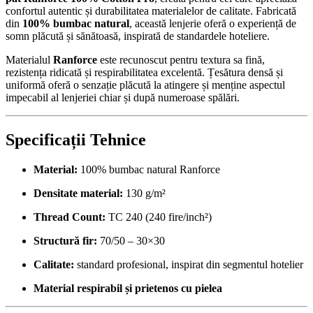
confortul autentic și durabilitatea materialelor de calitate. Fabricată
din
100% bumbac natural
, această lenjerie oferă o experiență de
somn plăcută și sănătoasă, inspirată de standardele hoteliere.
Materialul
Ranforce
este recunoscut pentru textura sa fină,
rezistența ridicată și respirabilitatea excelentă. Țesătura densă și
uniformă oferă o senzație plăcută la atingere și menține aspectul
impecabil al lenjeriei chiar și după numeroase spălări.
Specificații Tehnice
Material:
100% bumbac natural Ranforce
Densitate material:
130 g/m²
Thread Count:
TC 240 (240 fire/inch²)
Structură fir:
70/50 – 30×30
Calitate:
standard profesional, inspirat din segmentul hotelier
Material respirabil și prietenos cu pielea