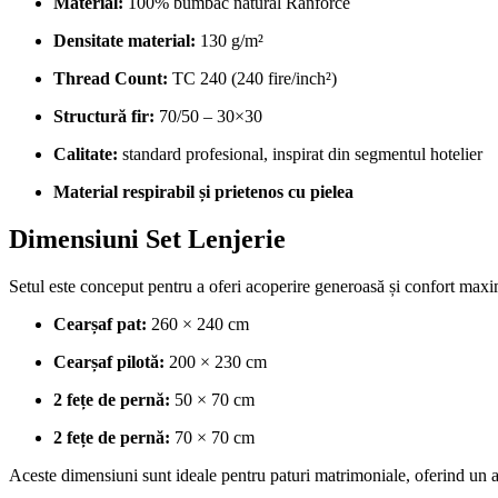
Material:
100% bumbac natural Ranforce
Densitate material:
130 g/m²
Thread Count:
TC 240 (240 fire/inch²)
Structură fir:
70/50 – 30×30
Calitate:
standard profesional, inspirat din segmentul hotelier
Material respirabil și prietenos cu pielea
Dimensiuni Set Lenjerie
Setul este conceput pentru a oferi acoperire generoasă și confort maxi
Cearșaf pat:
260 × 240 cm
Cearșaf pilotă:
200 × 230 cm
2 fețe de pernă:
50 × 70 cm
2 fețe de pernă:
70 × 70 cm
Aceste dimensiuni sunt ideale pentru paturi matrimoniale, oferind un as