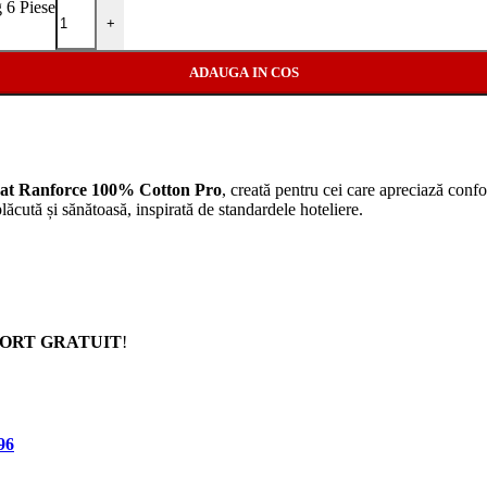
 6 Piese
+
ADAUGA IN COS
 pat Ranforce 100% Cotton Pro
, creată pentru cei care apreciază confor
lăcută și sănătoasă, inspirată de standardele hoteliere.
ORT GRATUIT
!
96