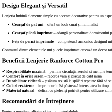
Design Elegant și Versatil
Lenjeria îmbină elemente simple cu accente decorative pentru un asp
Cearșaf de pat uni
– oferă un look curat și minimalist
Cearșaf pilotă imprimat
– adaugă personalitate dormitorului 
Fețe de pernă imprimate
– completează armonios designul înt
Contrastul dintre elementele uni și cele imprimate creează un decor rafi
Beneficii Lenjerie Ranforce Cotton Pro
✔
Respirabilitate maximă
– permite circulația aerului și menține te
✔
Confort în orice sezon
– răcoros vara și plăcut de cald iarna
✔
Durabilitate ridicată
– țesătura rezistă la spălări repetate fără să 
✔
Culori rezistente
– imprimeurile își păstrează intensitatea în timp
✔
Material natural
– delicat cu pielea și potrivit pentru utilizare ziln
Recomandări de Întreținere
Pentru a menține calitatea și textura materialului: