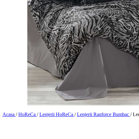
Acasa
/
HoReCa
/
Lenjerii HoReCa
/
Lenjerii Ranforce Bumbac
/
Le