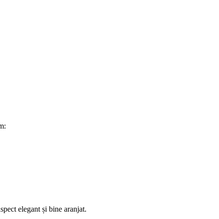
m:
pect elegant și bine aranjat.