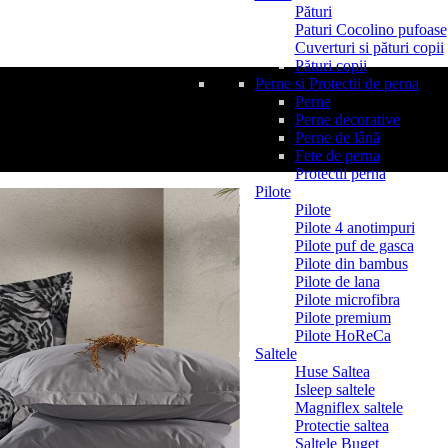
Pături
Paturi Cocolino pufoase
Cuverturi si pături copii
Pături copii
Perne si Protectii de perna
Perne
Perne decorative
Perne de lână
Fete de perna
Protectii perna
Pilote
Pilote
Pilote 4 anotimpuri
Pilote puf de gasca
Pilote din bambus
Pilote de lana
Pilote microfibra
Pilote premium
Pilote HoReCa
Saltele
Huse Saltea
Isleep saltele
Magniflex saltele
Protectie saltea
Saltele Buget