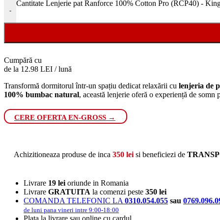
Cantitate Lenjerie pat Ranforce 100% Cotton Pro (RCP40) - King
-
Cumpără cu
de la 12.98 LEI / lună
Transformă dormitorul într-un spațiu dedicat relaxării cu
lenjeria de
100% bumbac natural
, această lenjerie oferă o experiență de somn p
CERE OFERTA EN-GROSS →
Achizitioneaza produse de inca
350
lei
si beneficiezi de
TRANSP
Livrare
19 lei
oriunde in Romania
Livrare
GRATUITA
la comenzi peste
350 lei
COMANDA TELEFONIC LA
0310.054.055
sau
0769.096.0
de luni pana vineri intre 9:00-18:00
Plata la livrare sau online cu cardul