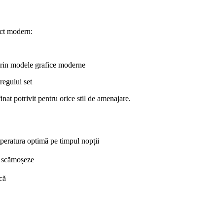
ect modern:
prin modele grafice moderne
regului set
nat potrivit pentru orice stil de amenajare.
mperatura optimă pe timpul nopții
se scămoșeze
ică