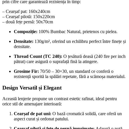
prin cifre care garantează rezistența în timp:
– Cearșaf pat: 160x240cm
– Cearșaf pilotă: 150x220cm
– două fețe pernă: 50x70cm
Compoziție:
100% Bumbac Natural, prietenos cu pielea.
Densitate:
130g/m², oferind un echilibru perfect între finețe și
densitate.
Thread Count (TC 240):
O țesătură deasă (240 fire per inch
pătrat) care asigură o suprafață fină la atingere.
Grosime Fir:
70/50 – 30×30, un standard ce conferă o
rezistență sporită la spălări repetate, fără a scămoșa materialul.
Design Versatil și Elegant
Această lenjerie propune un contrast estetic rafinat, ideal pentru
orice stil de amenajare interioară:
Cearșaf de pat uni:
O bază cromatică solidă, care oferă un
aspect curat și ordonat patului.
Cearșaf pilotă și fețe de pernă imprimate:
Adaugă o notă