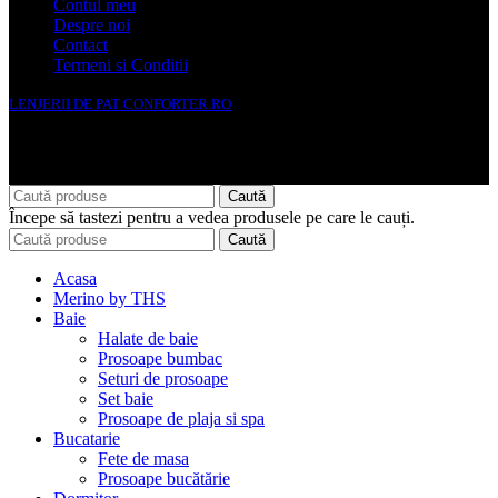
Contul meu
Despre noi
Contact
Termeni si Conditii
LENJERII DE PAT CONFORTER.RO
NMS Avante Consulting SRL
Caută
Începe să tastezi pentru a vedea produsele pe care le cauți.
Caută
Acasa
Merino by THS
Baie
Halate de baie
Prosoape bumbac
Seturi de prosoape
Set baie
Prosoape de plaja si spa
Bucatarie
Fete de masa
Prosoape bucătărie