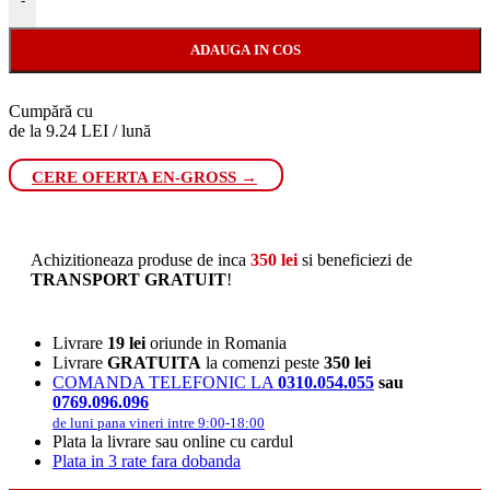
-
ADAUGA IN COS
Cumpără cu
de la 9.24 LEI / lună
CERE OFERTA EN-GROSS →
Achizitioneaza produse de inca
350
lei
si beneficiezi de
TRANSPORT GRATUIT
!
Livrare
19 lei
oriunde in Romania
Livrare
GRATUITA
la comenzi peste
350 lei
COMANDA TELEFONIC LA
0310.054.055
sau
0769.096.096
de luni pana vineri intre 9:00-18:00
Plata la livrare sau online cu cardul
Plata in 3 rate fara dobanda