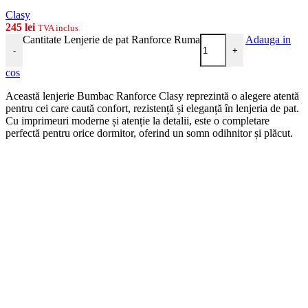
Clasy
245
lei
TVA inclus
Cantitate Lenjerie de pat Ranforce Ruma
Adauga in
-
+
cos
Această lenjerie Bumbac Ranforce Clasy reprezintă o alegere atentă
pentru cei care caută confort, rezistență și eleganță în lenjeria de pat.
Cu imprimeuri moderne și atenție la detalii, este o completare
perfectă pentru orice dormitor, oferind un somn odihnitor și plăcut.