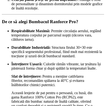
de personalitate și dinamism dormitorului prin modele grafice
de înaltă rezoluție.
De ce să alegi Bumbacul Ranforce Pro?
Respirabilitate Maximă:
Permite circulația aerului, reglând
temperatura corpului pe parcursul nopții (răcoros vara,
călduros iarna).
Durabilitate Industrială:
Structura firului 30×30 este
specifică segmentului profesional, fiind mult mai rezistentă la
tracțiune și uzură decât bumbacul standard.
Întreținere Ușoară:
Culorile rămân vibrante, iar țesătura își
păstrează forma chiar și după spălări la temperaturi înalte.
Sfat de întreținere:
Pentru a menține catifelarea
fibrelor, recomandăm spălarea la 40°C și evitarea
înălbitorilor chimici puternici.
Această lenjerie de pat pentru o persoană, cu husă, din
gama Ranforce 100% Cotton Pro (RCP62), este
fabricată din bumbac natural de înaltă calitate, oferind
un confort deosebit și o rezistență sporită în timp. Cu o