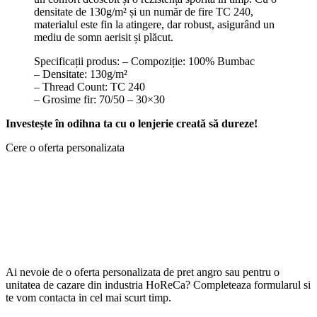
densitate de 130g/m² și un număr de fire TC 240,
materialul este fin la atingere, dar robust, asigurând un
mediu de somn aerisit și plăcut.
Specificații produs: – Compoziție: 100% Bumbac
– Densitate: 130g/m²
– Thread Count: TC 240
– Grosime fir: 70/50 – 30×30
Investește în odihna ta cu o lenjerie creată să dureze!
Cere o oferta personalizata
Ai nevoie de o oferta personalizata de pret angro sau pentru o
unitatea de cazare din industria HoReCa? Completeaza formularul si
te vom contacta in cel mai scurt timp.