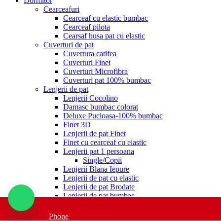
Dormitor
Cearceafuri
Cearceaf cu elastic bumbac
Cearceaf pilota
Cearsaf husa pat cu elastic
Cuverturi de pat
Cuvertura catifea
Cuverturi Finet
Cuverturi Microfibra
Cuverturi pat 100% bumbac
Lenjerii de pat
Lenjerii Cocolino
Damasc bumbac colorat
Deluxe Pucioasa-100% bumbac
Finet 3D
Lenjerii de pat Finet
Finet cu cearceaf cu elastic
Lenjerii pat 1 persoana
Single/Copii
Lenjerii Blana Iepure
Lenjerii de pat cu elastic
Lenjerii de pat Brodate
Lenjerii de pat bumbac
Lenjerii de pat Catifea
Lenjerii Jacquard
Phone