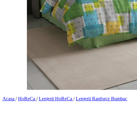
Acasa
/
HoReCa
/
Lenjerii HoReCa
/
Lenjerii Ranforce Bumbac