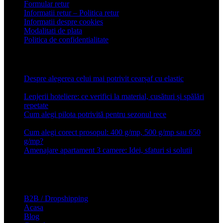
Formular retur
Informatii retur – Politica retur
Informatii despre cookies
Modalitati de plata
Politica de confidentialitate
Articole recente
Despre alegerea celui mai potrivit cearșaf cu elastic
13 iulie
2026
Lenjerii hoteliere: ce verifici la material, cusături și spălări
repetate
24 iunie 2026
Cum alegi pilota potrivită pentru sezonul rece
26 ianuarie
2026
Cum alegi corect prosopul: 400 g/mp, 500 g/mp sau 650
g/mp?
26 ianuarie 2026
Amenajare apartament 3 camere: Idei, sfaturi si solutii
16 mai
2025
Conforter.ro
B2B / Dropshipping
Acasa
Blog