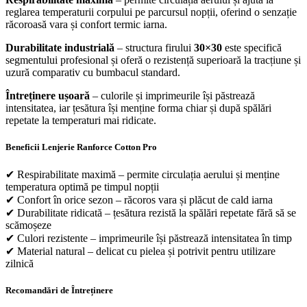
reglarea temperaturii corpului pe parcursul nopții, oferind o senzație
răcoroasă vara și confort termic iarna.
Durabilitate industrială
– structura firului
30×30
este specifică
segmentului profesional și oferă o rezistență superioară la tracțiune și
uzură comparativ cu bumbacul standard.
Întreținere ușoară
– culorile și imprimeurile își păstrează
intensitatea, iar țesătura își menține forma chiar și după spălări
repetate la temperaturi mai ridicate.
Beneficii Lenjerie Ranforce Cotton Pro
✔ Respirabilitate maximă – permite circulația aerului și menține
temperatura optimă pe timpul nopții
✔ Confort în orice sezon – răcoros vara și plăcut de cald iarna
✔ Durabilitate ridicată – țesătura rezistă la spălări repetate fără să se
scămoșeze
✔ Culori rezistente – imprimeurile își păstrează intensitatea în timp
✔ Material natural – delicat cu pielea și potrivit pentru utilizare
zilnică
Recomandări de Întreținere