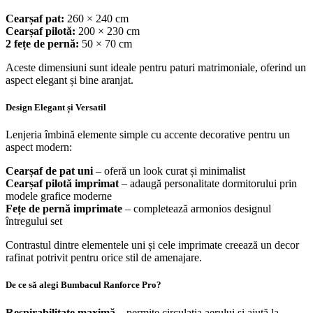
Cearșaf pat:
260 × 240 cm
Cearșaf pilotă:
200 × 230 cm
2 fețe de pernă:
50 × 70 cm
Aceste dimensiuni sunt ideale pentru paturi matrimoniale, oferind un
aspect elegant și bine aranjat.
Design Elegant și Versatil
Lenjeria îmbină elemente simple cu accente decorative pentru un
aspect modern:
Cearșaf de pat uni
– oferă un look curat și minimalist
Cearșaf pilotă imprimat
– adaugă personalitate dormitorului prin
modele grafice moderne
Fețe de pernă imprimate
– completează armonios designul
întregului set
Contrastul dintre elementele uni și cele imprimate creează un decor
rafinat potrivit pentru orice stil de amenajare.
De ce să alegi Bumbacul Ranforce Pro?
Respirabilitate maximă
– permite circulația aerului și ajută la