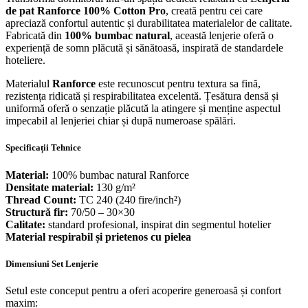
de pat Ranforce 100% Cotton Pro
, creată pentru cei care
apreciază confortul autentic și durabilitatea materialelor de calitate.
Fabricată din
100% bumbac natural
, această lenjerie oferă o
experiență de somn plăcută și sănătoasă, inspirată de standardele
hoteliere.
Materialul
Ranforce
este recunoscut pentru textura sa fină,
rezistența ridicată și respirabilitatea excelentă. Țesătura densă și
uniformă oferă o senzație plăcută la atingere și menține aspectul
impecabil al lenjeriei chiar și după numeroase spălări.
Specificații Tehnice
Material:
100% bumbac natural Ranforce
Densitate material:
130 g/m²
Thread Count:
TC 240 (240 fire/inch²)
Structură fir:
70/50 – 30×30
Calitate:
standard profesional, inspirat din segmentul hotelier
Material respirabil și prietenos cu pielea
Dimensiuni Set Lenjerie
Setul este conceput pentru a oferi acoperire generoasă și confort
maxim: