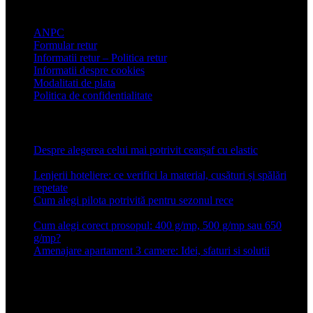
Informatii clienti
ANPC
Formular retur
Informatii retur – Politica retur
Informatii despre cookies
Modalitati de plata
Politica de confidentialitate
Articole recente
Despre alegerea celui mai potrivit cearșaf cu elastic
13 iulie
2026
Lenjerii hoteliere: ce verifici la material, cusături și spălări
repetate
24 iunie 2026
Cum alegi pilota potrivită pentru sezonul rece
26 ianuarie
2026
Cum alegi corect prosopul: 400 g/mp, 500 g/mp sau 650
g/mp?
26 ianuarie 2026
Amenajare apartament 3 camere: Idei, sfaturi si solutii
16 mai
2025
Conforter.ro