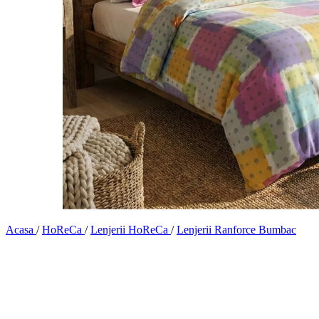
Acasa
/
HoReCa
/
Lenjerii HoReCa
/
Lenjerii Ranforce Bumbac