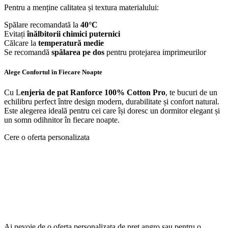
Pentru a menține calitatea și textura materialului:
Spălare recomandată la
40°C
Evitați
înălbitorii chimici puternici
Călcare la
temperatură medie
Se recomandă
spălarea pe dos
pentru protejarea imprimeurilor
Alege Confortul în Fiecare Noapte
Cu L
enjeria de pat Ranforce 100% Cotton Pro
, te bucuri de un
echilibru perfect între design modern, durabilitate și confort natural.
Este alegerea ideală pentru cei care își doresc un dormitor elegant și
un somn odihnitor în fiecare noapte.
Cere o oferta personalizata
Ai nevoie de o oferta personalizata de pret angro sau pentru o