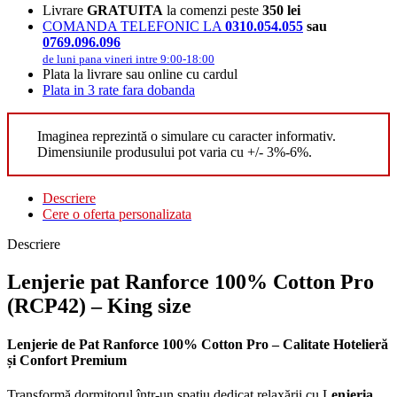
Livrare
GRATUITA
la comenzi peste
350 lei
COMANDA TELEFONIC LA
0310.054.055
sau
0769.096.096
de luni pana vineri intre 9:00-18:00
Plata la livrare sau online cu cardul
Plata in 3 rate fara dobanda
Imaginea reprezintă o simulare cu caracter informativ.
Dimensiunile produsului pot varia cu +/- 3%-6%.
Descriere
Cere o oferta personalizata
Descriere
Lenjerie pat Ranforce 100% Cotton Pro
(RCP42) – King size
Lenjerie de Pat Ranforce 100% Cotton Pro – Calitate Hotelieră
și Confort Premium
Transformă dormitorul într-un spațiu dedicat relaxării cu L
enjeria