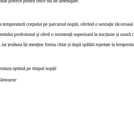
nat potrivit pentru orice stil de amenajare.
ea temperaturii corpului pe parcursul nopții, oferind o senzație răcoroasă 
ntului profesional și oferă o rezistență superioară la tracțiune și uzur
, iar țesătura își menține forma chiar și după spălări repetate la temperatu
ratura optimă pe timpul nopții
 scămoșeze