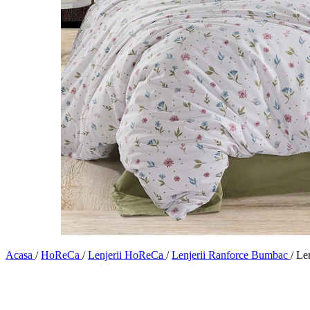
Acasa
/
HoReCa
/
Lenjerii HoReCa
/
Lenjerii Ranforce Bumbac
/
Le