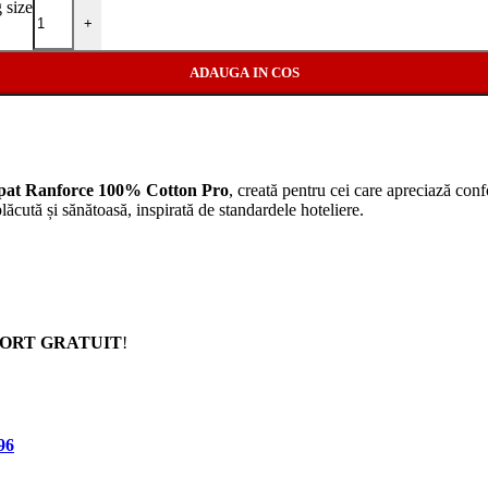
 size
+
ADAUGA IN COS
 pat Ranforce 100% Cotton Pro
, creată pentru cei care apreciază confo
lăcută și sănătoasă, inspirată de standardele hoteliere.
ORT GRATUIT
!
96