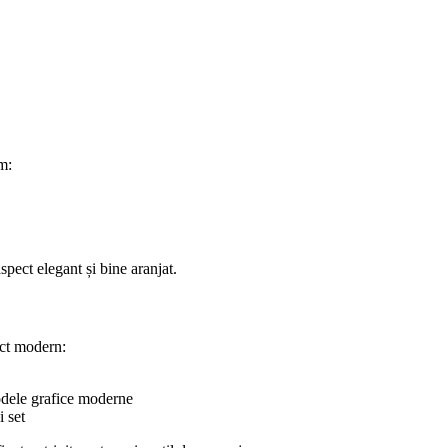
m:
pect elegant și bine aranjat.
ect modern:
odele grafice moderne
 set