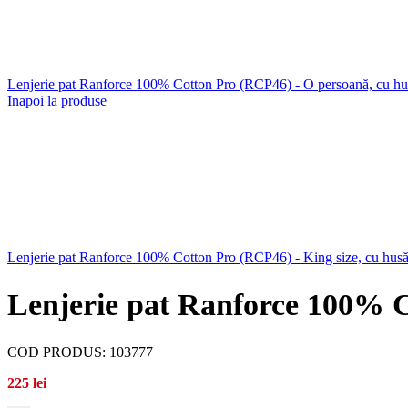
Lenjerie pat Ranforce 100% Cotton Pro (RCP46) - O persoană, cu h
Inapoi la produse
Lenjerie pat Ranforce 100% Cotton Pro (RCP46) - King size, cu hus
Lenjerie pat Ranforce 100% C
COD PRODUS:
103777
225
lei