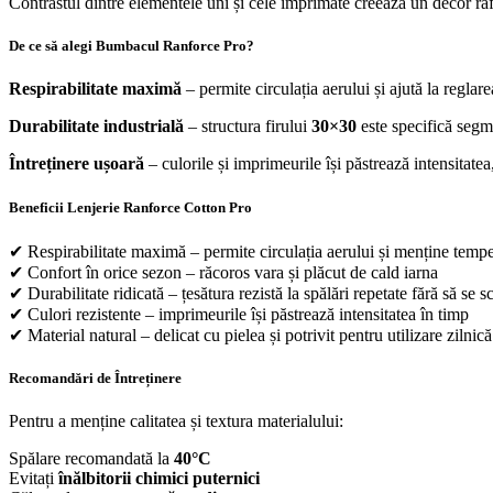
Contrastul dintre elementele uni și cele imprimate creează un decor rafi
De ce să alegi Bumbacul Ranforce Pro?
Respirabilitate maximă
– permite circulația aerului și ajută la reglar
Durabilitate industrială
– structura firului
30×30
este specifică segme
Întreținere ușoară
– culorile și imprimeurile își păstrează intensitatea
Beneficii Lenjerie Ranforce Cotton Pro
✔ Respirabilitate maximă – permite circulația aerului și menține tempe
✔ Confort în orice sezon – răcoros vara și plăcut de cald iarna
✔ Durabilitate ridicată – țesătura rezistă la spălări repetate fără să se
✔ Culori rezistente – imprimeurile își păstrează intensitatea în timp
✔ Material natural – delicat cu pielea și potrivit pentru utilizare zilnică
Recomandări de Întreținere
Pentru a menține calitatea și textura materialului:
Spălare recomandată la
40°C
Evitați
înălbitorii chimici puternici