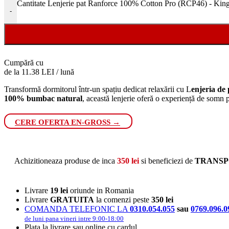
Cantitate Lenjerie pat Ranforce 100% Cotton Pro (RCP46) - King
-
Cumpără cu
de la 11.38 LEI / lună
Transformă dormitorul într-un spațiu dedicat relaxării cu L
enjeria de
100% bumbac natural
, această lenjerie oferă o experiență de somn p
CERE OFERTA EN-GROSS →
Achizitioneaza produse de inca
350
lei
si beneficiezi de
TRANSP
Livrare
19 lei
oriunde in Romania
Livrare
GRATUITA
la comenzi peste
350 lei
COMANDA TELEFONIC LA
0310.054.055
sau
0769.096.0
de luni pana vineri intre 9:00-18:00
Plata la livrare sau online cu cardul