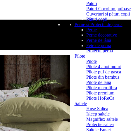
Pături
Paturi Cocolino pufoase
Cuverturi si pături copii
Pături copii
Perne si Protectii de perna
Perne
Perne decorative
Perne de lână
Fete de perna
Protectii perna
Pilote
Pilote
Pilote 4 anotimpuri
Pilote puf de gasca
Pilote din bambus
Pilote de lana
Pilote microfibra
Pilote premium
Pilote HoReCa
Saltele
Huse Saltea
Isleep saltele
Magniflex saltele
Protectie saltea
Saltele Buget