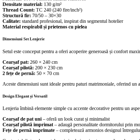
Densitate material:
130 g/m²
Thread Count:
TC 240 (240 fire/inch²)
Structură fir:
70/50 – 30×30
Calitate:
standard profesional, inspirat din segmentul hotelier
Material respirabil și prietenos cu pielea
Dimensiuni Set Lenjerie
Setul este conceput pentru a oferi acoperire generoasă și confort maxi
Cearșaf pat:
260 × 240 cm
Cearșaf pilotă:
200 × 230 cm
2 fețe de pernă:
50 × 70 cm
Aceste dimensiuni sunt ideale pentru paturi matrimoniale, oferind un as
Design Elegant și Versatil
Lenjeria îmbină elemente simple cu accente decorative pentru un asp
Cearșaf de pat uni
– oferă un look curat și minimalist
Cearșaf pilotă imprimat
– adaugă personalitate dormitorului prin m
Fețe de pernă imprimate
– completează armonios designul întregului