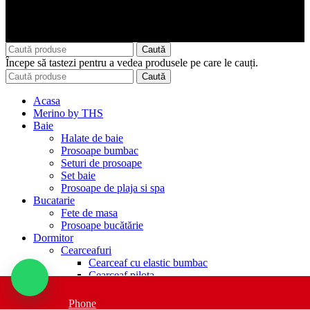
Caută
Începe să tastezi pentru a vedea produsele pe care le cauți.
Caută
Acasa
Merino by THS
Baie
Halate de baie
Prosoape bumbac
Seturi de prosoape
Set baie
Prosoape de plaja si spa
Bucatarie
Fete de masa
Prosoape bucătărie
Dormitor
Cearceafuri
Cearceaf cu elastic bumbac
Cearceaf pilota
Cearsaf husa pat cu elastic
Cuverturi de pat
Phone