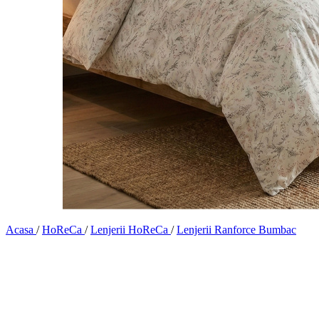
Acasa
/
HoReCa
/
Lenjerii HoReCa
/
Lenjerii Ranforce Bumbac