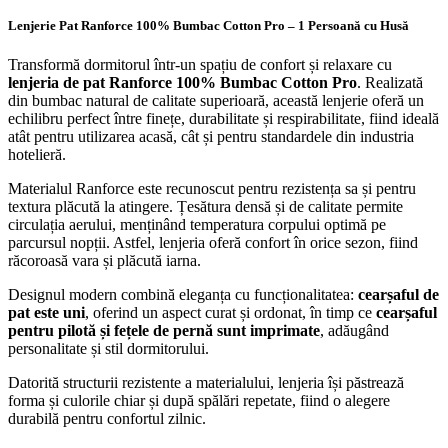
Lenjerie Pat Ranforce 100% Bumbac Cotton Pro – 1 Persoană cu Husă
Transformă dormitorul într-un spațiu de confort și relaxare cu
lenjeria de pat Ranforce 100% Bumbac Cotton Pro
. Realizată
din bumbac natural de calitate superioară, această lenjerie oferă un
echilibru perfect între finețe, durabilitate și respirabilitate, fiind ideală
atât pentru utilizarea acasă, cât și pentru standardele din industria
hotelieră.
Materialul Ranforce este recunoscut pentru rezistența sa și pentru
textura plăcută la atingere. Țesătura densă și de calitate permite
circulația aerului, menținând temperatura corpului optimă pe
parcursul nopții. Astfel, lenjeria oferă confort în orice sezon, fiind
răcoroasă vara și plăcută iarna.
Designul modern combină eleganța cu funcționalitatea:
cearșaful de
pat este uni
, oferind un aspect curat și ordonat, în timp ce
cearșaful
pentru pilotă și fețele de pernă sunt imprimate
, adăugând
personalitate și stil dormitorului.
Datorită structurii rezistente a materialului, lenjeria își păstrează
forma și culorile chiar și după spălări repetate, fiind o alegere
durabilă pentru confortul zilnic.