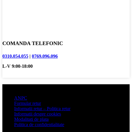
COMANDA TELEFONIC
0310.054.055
|
0769.096.096
L-V 9:00-18:00
Informatii clienti
ANPC
Formular retur
Informatii retur – Politica retur
Informatii despre cookies
Modalitati de plata
Politica de confidentialitate