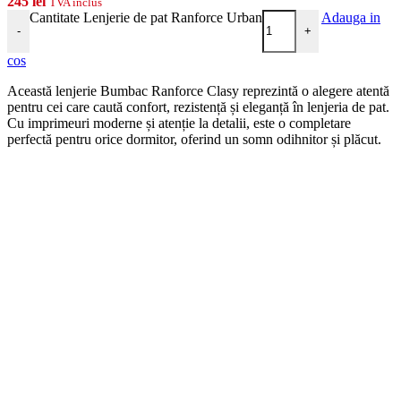
245
lei
TVA inclus
Cantitate Lenjerie de pat Ranforce Urban
Adauga in
-
+
cos
Această lenjerie Bumbac Ranforce Clasy reprezintă o alegere atentă
pentru cei care caută confort, rezistență și eleganță în lenjeria de pat.
Cu imprimeuri moderne și atenție la detalii, este o completare
perfectă pentru orice dormitor, oferind un somn odihnitor și plăcut.