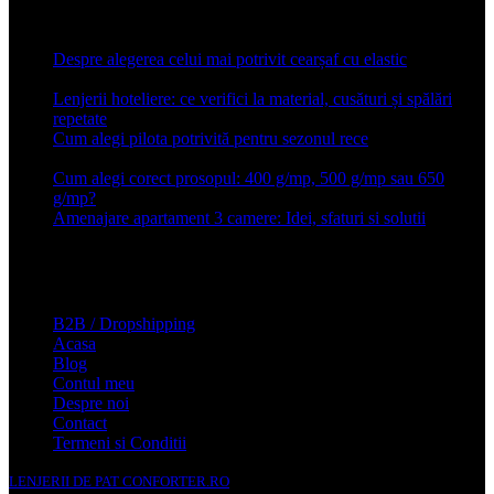
Articole recente
Despre alegerea celui mai potrivit cearșaf cu elastic
13 iulie
2026
Lenjerii hoteliere: ce verifici la material, cusături și spălări
repetate
24 iunie 2026
Cum alegi pilota potrivită pentru sezonul rece
26 ianuarie
2026
Cum alegi corect prosopul: 400 g/mp, 500 g/mp sau 650
g/mp?
26 ianuarie 2026
Amenajare apartament 3 camere: Idei, sfaturi si solutii
16 mai
2025
Conforter.ro
B2B / Dropshipping
Acasa
Blog
Contul meu
Despre noi
Contact
Termeni si Conditii
LENJERII DE PAT CONFORTER.RO
NMS Avante Consulting SRL