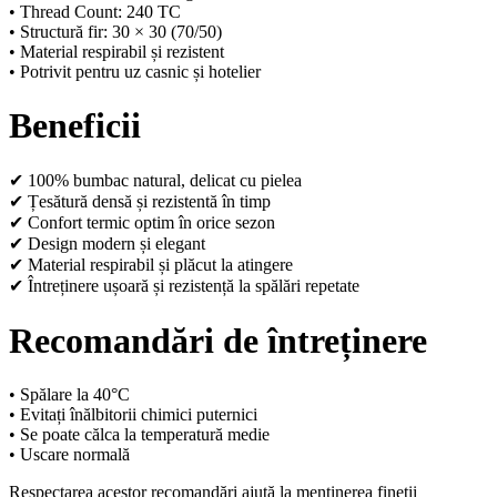
• Thread Count: 240 TC
• Structură fir: 30 × 30 (70/50)
• Material respirabil și rezistent
• Potrivit pentru uz casnic și hotelier
Beneficii
✔ 100% bumbac natural, delicat cu pielea
✔ Țesătură densă și rezistentă în timp
✔ Confort termic optim în orice sezon
✔ Design modern și elegant
✔ Material respirabil și plăcut la atingere
✔ Întreținere ușoară și rezistență la spălări repetate
Recomandări de întreținere
• Spălare la 40°C
• Evitați înălbitorii chimici puternici
• Se poate călca la temperatură medie
• Uscare normală
Respectarea acestor recomandări ajută la menținerea fineții