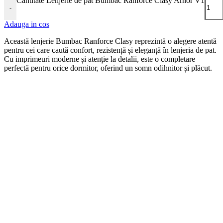
Cantitate Lenjerie de pat Bumbac Ranforce Clasy Arnor V1
-
Adauga in cos
Această lenjerie Bumbac Ranforce Clasy reprezintă o alegere atentă
pentru cei care caută confort, rezistență și eleganță în lenjeria de pat.
Cu imprimeuri moderne și atenție la detalii, este o completare
perfectă pentru orice dormitor, oferind un somn odihnitor și plăcut.