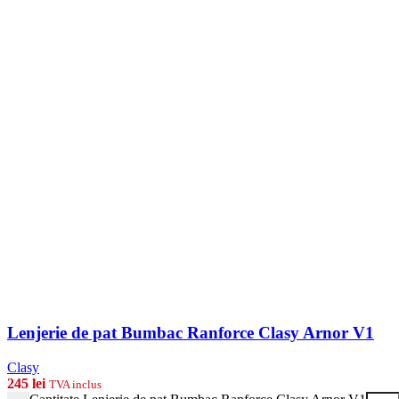
Lenjerie de pat Bumbac Ranforce Clasy Arnor V1
Clasy
245
lei
TVA inclus