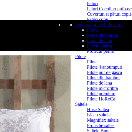
Pături
Paturi Cocolino pufoase
Cuverturi si pături copii
Pături copii
Perne si Protectii de perna
Perne
Perne decorative
Perne de lână
Fete de perna
Protectii perna
Pilote
Pilote
Pilote 4 anotimpuri
Pilote puf de gasca
Pilote din bambus
Pilote de lana
Pilote microfibra
Pilote premium
Pilote HoReCa
Saltele
Huse Saltea
Isleep saltele
Magniflex saltele
Protectie saltea
Saltele Buget