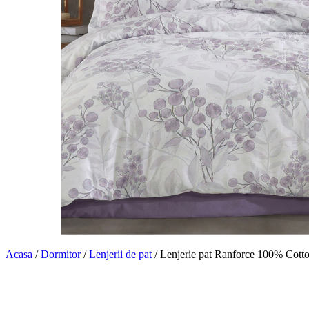
Acasa
/
Dormitor
/
Lenjerii de pat
/
Lenjerie pat Ranforce 100% Cott