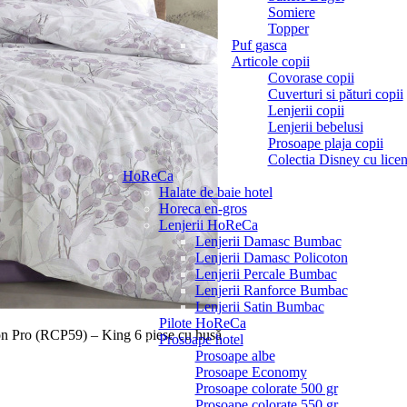
Somiere
Topper
Puf gasca
Articole copii
Covorase copii
Cuverturi si pături copii
Lenjerii copii
Lenjerii bebelusi
Prosoape plaja copii
Colectia Disney cu licen
HoReCa
Halate de baie hotel
Horeca en-gros
Lenjerii HoReCa
Lenjerii Damasc Bumbac
Lenjerii Damasc Policoton
Lenjerii Percale Bumbac
Lenjerii Ranforce Bumbac
Lenjerii Satin Bumbac
Pilote HoReCa
on Pro (RCP59) – King 6 piese cu husă
Prosoape hotel
Prosoape albe
Prosoape Economy
Prosoape colorate 500 gr
Prosoape colorate 550 gr