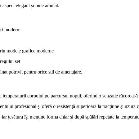
n aspect elegant și bine aranjat.
ect modern:
prin modele grafice moderne
regului set
nat potrivit pentru orice stil de amenajare.
ea temperaturii corpului pe parcursul nopții, oferind o senzație răcoroasă 
entului profesional și oferă o rezistență superioară la tracțiune și uzur
, iar țesătura își menține forma chiar și după spălări repetate la temperatu