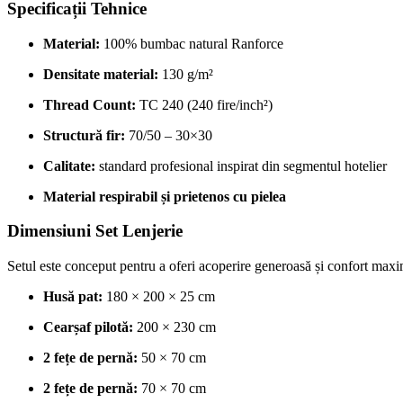
Specificații Tehnice
Material:
100% bumbac natural Ranforce
Densitate material:
130 g/m²
Thread Count:
TC 240 (240 fire/inch²)
Structură fir:
70/50 – 30×30
Calitate:
standard profesional inspirat din segmentul hotelier
Material respirabil și prietenos cu pielea
Dimensiuni Set Lenjerie
Setul este conceput pentru a oferi acoperire generoasă și confort maxi
Husă pat:
180 × 200 × 25 cm
Cearșaf pilotă:
200 × 230 cm
2 fețe de pernă:
50 × 70 cm
2 fețe de pernă:
70 × 70 cm