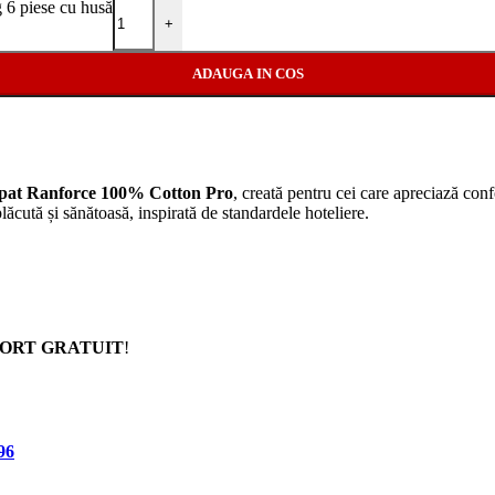
 6 piese cu husă
+
ADAUGA IN COS
 pat Ranforce 100% Cotton Pro
, creată pentru cei care apreciază confo
lăcută și sănătoasă, inspirată de standardele hoteliere.
ORT GRATUIT
!
96