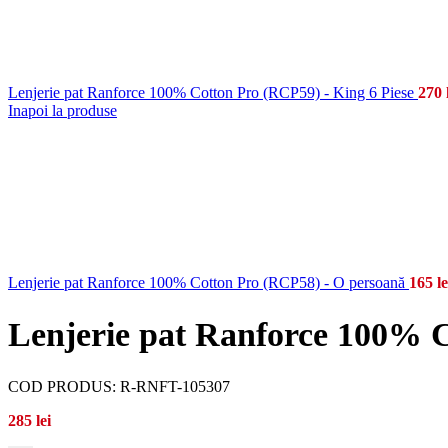
Lenjerie pat Ranforce 100% Cotton Pro (RCP59) - King 6 Piese
270
Inapoi la produse
Lenjerie pat Ranforce 100% Cotton Pro (RCP58) - O persoană
165
le
Lenjerie pat Ranforce 100% C
COD PRODUS:
R-RNFT-105307
285
lei