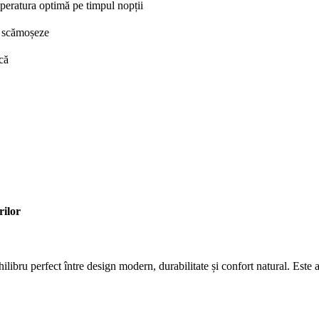
mperatura optimă pe timpul nopții
se scămoșeze
ică
rilor
hilibru perfect între design modern, durabilitate și confort natural. Este 