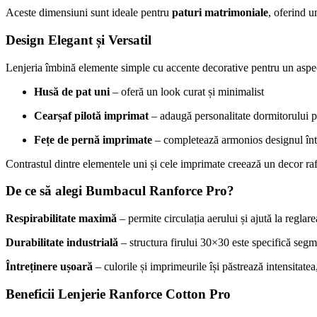
Aceste dimensiuni sunt ideale pentru
paturi matrimoniale
, oferind u
Design Elegant și Versatil
Lenjeria îmbină elemente simple cu accente decorative pentru un asp
Husă de pat uni
– oferă un look curat și minimalist
Cearșaf pilotă imprimat
– adaugă personalitate dormitorului 
Fețe de pernă imprimate
– completează armonios designul înt
Contrastul dintre elementele uni și cele imprimate creează un decor rafi
De ce să alegi Bumbacul Ranforce Pro?
Respirabilitate maximă
– permite circulația aerului și ajută la reglar
Durabilitate industrială
– structura firului 30×30 este specifică segm
Întreținere ușoară
– culorile și imprimeurile își păstrează intensitatea
Beneficii Lenjerie Ranforce Cotton Pro