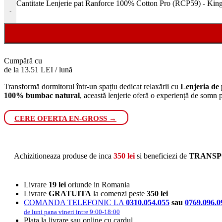
Cantitate Lenjerie pat Ranforce 100% Cotton Pro (RCP59) - King
-
Cumpără cu
de la 13.51 LEI / lună
Transformă dormitorul într-un spațiu dedicat relaxării cu
Lenjeria de
100% bumbac natural
, această lenjerie oferă o experiență de somn p
CERE OFERTA EN-GROSS →
Achizitioneaza produse de inca
350
lei
si beneficiezi de
TRANSP
Livrare
19 lei
oriunde in Romania
Livrare
GRATUITA
la comenzi peste
350 lei
COMANDA TELEFONIC LA
0310.054.055
sau
0769.096.0
de luni pana vineri intre 9:00-18:00
Plata la livrare sau online cu cardul