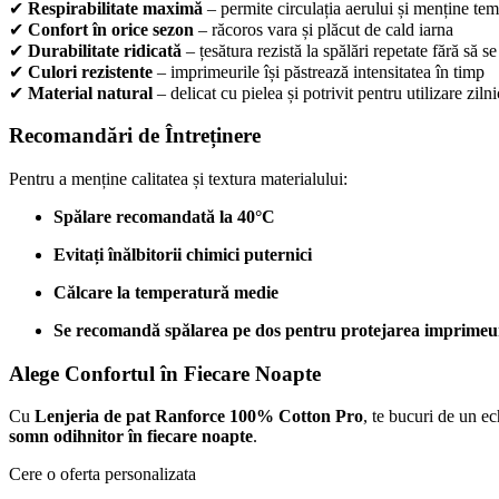
✔
Respirabilitate maximă
– permite circulația aerului și menține te
✔
Confort în orice sezon
– răcoros vara și plăcut de cald iarna
✔
Durabilitate ridicată
– țesătura rezistă la spălări repetate fără să 
✔
Culori rezistente
– imprimeurile își păstrează intensitatea în timp
✔
Material natural
– delicat cu pielea și potrivit pentru utilizare ziln
Recomandări de Întreținere
Pentru a menține calitatea și textura materialului:
Spălare recomandată la 40°C
Evitați înălbitorii chimici puternici
Călcare la temperatură medie
Se recomandă spălarea pe dos pentru protejarea imprimeu
Alege Confortul în Fiecare Noapte
Cu
Lenjeria de pat Ranforce 100% Cotton Pro
, te bucuri de un ec
somn odihnitor în fiecare noapte
.
Cere o oferta personalizata