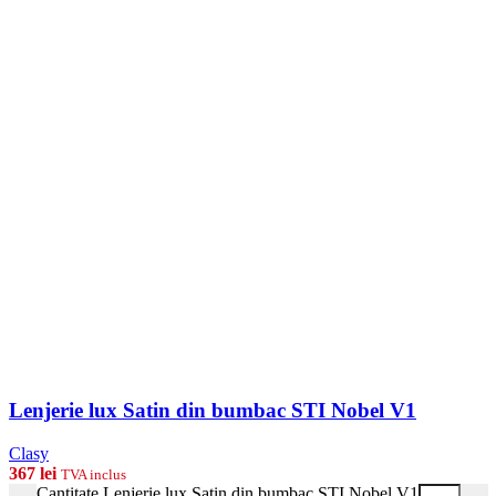
Lenjerie lux Satin din bumbac STI Nobel V1
Clasy
367
lei
TVA inclus
Cantitate Lenjerie lux Satin din bumbac STI Nobel V1