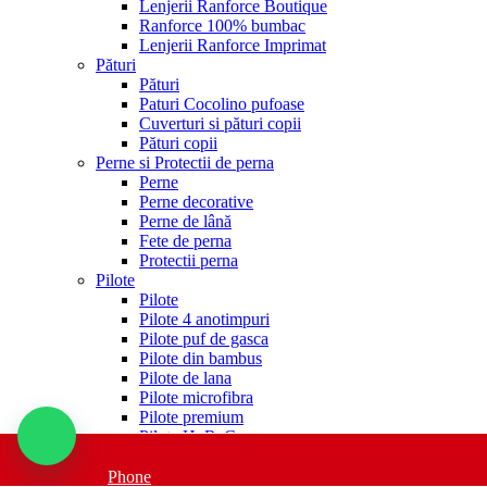
Lenjerii Ranforce Boutique
Ranforce 100% bumbac
Lenjerii Ranforce Imprimat
Pături
Pături
Paturi Cocolino pufoase
Cuverturi si pături copii
Pături copii
Perne si Protectii de perna
Perne
Perne decorative
Perne de lână
Fete de perna
Protectii perna
Pilote
Pilote
Pilote 4 anotimpuri
Pilote puf de gasca
Pilote din bambus
Pilote de lana
Pilote microfibra
Pilote premium
Pilote HoReCa
Puf gasca
Saltele
Phone