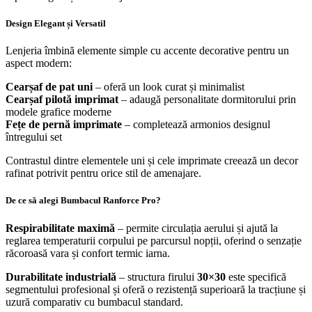
Design Elegant și Versatil
Lenjeria îmbină elemente simple cu accente decorative pentru un
aspect modern:
Cearșaf de pat uni
– oferă un look curat și minimalist
Cearșaf pilotă imprimat
– adaugă personalitate dormitorului prin
modele grafice moderne
Fețe de pernă imprimate
– completează armonios designul
întregului set
Contrastul dintre elementele uni și cele imprimate creează un decor
rafinat potrivit pentru orice stil de amenajare.
De ce să alegi Bumbacul Ranforce Pro?
Respirabilitate maximă
– permite circulația aerului și ajută la
reglarea temperaturii corpului pe parcursul nopții, oferind o senzație
răcoroasă vara și confort termic iarna.
Durabilitate industrială
– structura firului
30×30
este specifică
segmentului profesional și oferă o rezistență superioară la tracțiune și
uzură comparativ cu bumbacul standard.