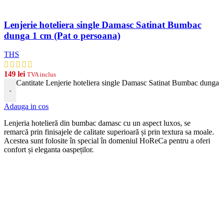
Lenjerie hoteliera single Damasc Satinat Bumbac
dunga 1 cm (Pat o persoana)
THS
149
lei
TVA inclus
Cantitate Lenjerie hoteliera single Damasc Satinat Bumbac dunga
-
Adauga in cos
Len
j
eria
hotel
ier
ă
din
b
umb
ac damasc
cu
un
aspect
lux
os, se
remarcă prin finisajele de calitate superioară și prin textura sa moale.
Acestea sunt folosite în special în domeniul HoReCa pentru a oferi
confort și eleganta oaspeților.