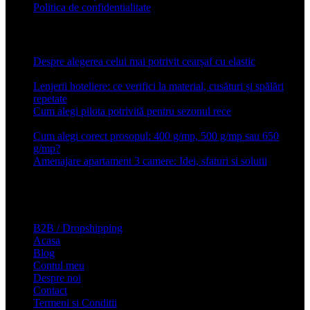
Politica de confidentialitate
Articole recente
Despre alegerea celui mai potrivit cearșaf cu elastic
13 iulie
2026
Lenjerii hoteliere: ce verifici la material, cusături și spălări
repetate
24 iunie 2026
Cum alegi pilota potrivită pentru sezonul rece
26 ianuarie
2026
Cum alegi corect prosopul: 400 g/mp, 500 g/mp sau 650
g/mp?
26 ianuarie 2026
Amenajare apartament 3 camere: Idei, sfaturi si solutii
16 mai
2025
Conforter.ro
B2B / Dropshipping
Acasa
Blog
Contul meu
Despre noi
Contact
Termeni si Conditii