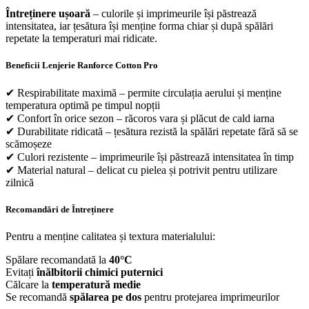
Întreținere ușoară
– culorile și imprimeurile își păstrează
intensitatea, iar țesătura își menține forma chiar și după spălări
repetate la temperaturi mai ridicate.
Beneficii Lenjerie Ranforce Cotton Pro
✔ Respirabilitate maximă – permite circulația aerului și menține
temperatura optimă pe timpul nopții
✔ Confort în orice sezon – răcoros vara și plăcut de cald iarna
✔ Durabilitate ridicată – țesătura rezistă la spălări repetate fără să se
scămoșeze
✔ Culori rezistente – imprimeurile își păstrează intensitatea în timp
✔ Material natural – delicat cu pielea și potrivit pentru utilizare
zilnică
Recomandări de Întreținere
Pentru a menține calitatea și textura materialului:
Spălare recomandată la
40°C
Evitați
înălbitorii chimici puternici
Călcare la
temperatură medie
Se recomandă
spălarea pe dos
pentru protejarea imprimeurilor