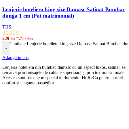
Lenjerie hoteliera king size Damasc Satinat Bumbac
dunga 1 cm (Pat matrimonial)
THS
229
lei
TVA inclus
Cantitate Lenjerie hoteliera king size Damasc Satinat Bumbac du
-
Adauga in cos
Len
j
eria
hotel
ier
ă
din
b
umb
ac damasc
cu
un
aspect
lux
os, satinat, se
remarcă prin finisajele de calitate superioară și prin textura sa moale.
Acestea sunt folosite în special în domeniul HoReCa pentru a oferi
confort și eleganta oaspeților.