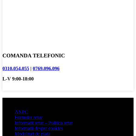
COMANDA TELEFONIC
0310.054.055
|
0769.096.096
L-V 9:00-18:00
Informatii clienti
ANPC
Formular retur
Informatii retur – Politica retur
Informatii despre cookies
Modalitati de plata