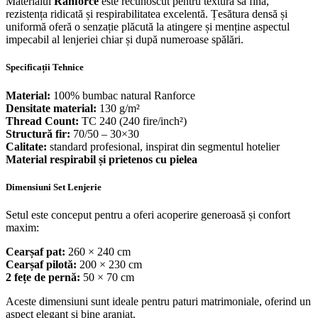
Materialul
Ranforce
este recunoscut pentru textura sa fină,
rezistența ridicată și respirabilitatea excelentă. Țesătura densă și
uniformă oferă o senzație plăcută la atingere și menține aspectul
impecabil al lenjeriei chiar și după numeroase spălări.
Specificații Tehnice
Material:
100% bumbac natural Ranforce
Densitate material:
130 g/m²
Thread Count:
TC 240 (240 fire/inch²)
Structură fir:
70/50 – 30×30
Calitate:
standard profesional, inspirat din segmentul hotelier
Material respirabil și prietenos cu pielea
Dimensiuni Set Lenjerie
Setul este conceput pentru a oferi acoperire generoasă și confort
maxim:
Cearșaf pat:
260 × 240 cm
Cearșaf pilotă:
200 × 230 cm
2 fețe de pernă:
50 × 70 cm
Aceste dimensiuni sunt ideale pentru paturi matrimoniale, oferind un
aspect elegant și bine aranjat.