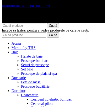
LENJERII DE PAT CONFORTER.RO
NMS Avante Consulting SRL
Caută
Începe să tastezi pentru a vedea produsele pe care le cauți.
Caută
Acasa
Merino by THS
Baie
Halate de baie
Prosoape bumbac
Seturi de prosoape
Set baie
Prosoape de plaja si spa
Bucatarie
Fete de masa
Prosoape bucătărie
Dormitor
Cearceafuri
Cearceaf cu elastic bumbac
Cearceaf pilota