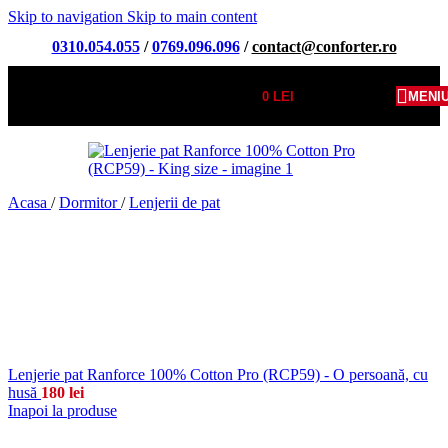
Skip to navigation
Skip to main content
0310.054.055
/
0769.096.096
/
contact@conforter.ro
0
LEI
MENI
Acasa
/
Dormitor
/
Lenjerii de pat
Lenjerie pat Ranforce 100% Cotton Pro (RCP59) - O persoană, cu
husă
180
lei
Inapoi la produse