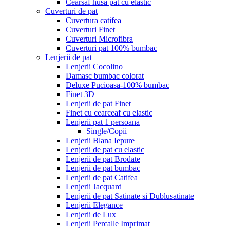
Cearsaf husa pat cu elastic
Cuverturi de pat
Cuvertura catifea
Cuverturi Finet
Cuverturi Microfibra
Cuverturi pat 100% bumbac
Lenjerii de pat
Lenjerii Cocolino
Damasc bumbac colorat
Deluxe Pucioasa-100% bumbac
Finet 3D
Lenjerii de pat Finet
Finet cu cearceaf cu elastic
Lenjerii pat 1 persoana
Single/Copii
Lenjerii Blana Iepure
Lenjerii de pat cu elastic
Lenjerii de pat Brodate
Lenjerii de pat bumbac
Lenjerii de pat Catifea
Lenjerii Jacquard
Lenjerii de pat Satinate si Dublusatinate
Lenjerii Elegance
Lenjerii de Lux
Lenjerii Percalle Imprimat