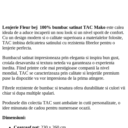
Lenjerie Fleur bej 100% bumbac satinat TAC Mako
este calea
ideala de a aduce incaperii un nou look si un nivel sporit de confort.
Cu un design modern si o calitate superioara a materialelor folosite,
TAC imbina delicatetea satinului cu rezistenta fibrelor pentru o
lenjerie perfecta.
Bumbacul satinat impresioneaza prin eleganta si inspira bun gust,
croiala desavarsita si textura neteda va garanteaza o experienta
inedita. Fiind printre cele mai prestigioase companii la nivel
mondial, TAC se caracterizeaza prin calitate si lenjeriile premium
puse la dispozitie va vor impresiona de la prima atingere.
Fibrele rezistente de bumbac si tesatura ofera durabilitate si culori vii
chiar si dupa multiple spalari.
Produsele din colectia TAC sunt ambalate in cutii personalizate, o
idee minunata de cadou pentru numeroase ocazii.
Dimensiuni:
Cearceaf pat
: 230 x 260 cm