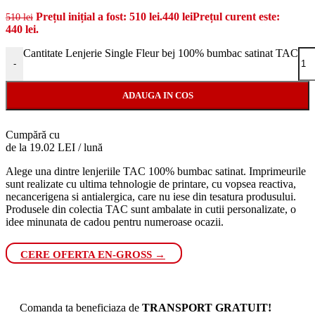
Prețul inițial a fost: 510 lei.
440
lei
Prețul curent este:
510
lei
440 lei.
Cantitate Lenjerie Single Fleur bej 100% bumbac satinat TAC
-
ADAUGA IN COS
Cumpără cu
de la 19.02 LEI / lună
Alege una dintre lenjeriile TAC 100% bumbac satinat. Imprimeurile
sunt realizate cu ultima tehnologie de printare, cu vopsea reactiva,
necancerigena si antialergica, care nu iese din tesatura produsului.
Produsele din colectia TAC sunt ambalate in cutii personalizate, o
idee minunata de cadou pentru numeroase ocazii.
CERE OFERTA EN-GROSS →
Comanda ta beneficiaza de
TRANSPORT GRATUIT!