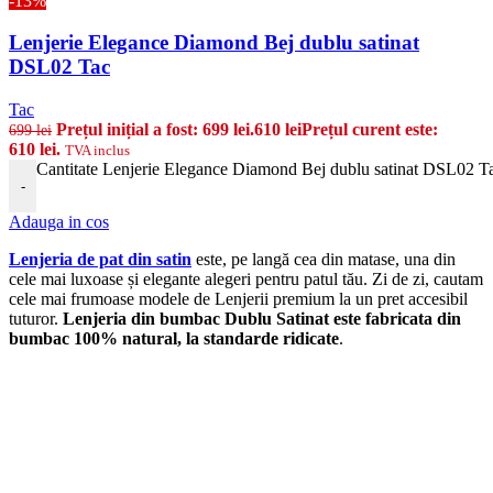
-13%
Lenjerie Elegance Diamond Bej dublu satinat
DSL02 Tac
Tac
Prețul inițial a fost: 699 lei.
610
lei
Prețul curent este:
699
lei
610 lei.
TVA inclus
Cantitate Lenjerie Elegance Diamond Bej dublu satinat DSL02 T
-
Adauga in cos
Lenjeria de pat din satin
este, pe langă cea din matase, una din
cele mai luxoase și elegante alegeri pentru patul tău. Zi de zi, cautam
cele mai frumoase modele de Lenjerii premium la un pret accesibil
tuturor.
Lenjeria din bumbac Dublu Satinat este fabricata din
bumbac 100% natural, la standarde ridicate
.