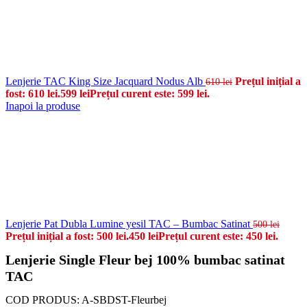
Lenjerie TAC King Size Jacquard Nodus Alb
Prețul inițial a
610
lei
fost: 610 lei.
599
lei
Prețul curent este: 599 lei.
Inapoi la produse
Lenjerie Pat Dubla Lumine yesil TAC – Bumbac Satinat
500
lei
Prețul inițial a fost: 500 lei.
450
lei
Prețul curent este: 450 lei.
Lenjerie Single Fleur bej 100% bumbac satinat
TAC
COD PRODUS:
A-SBDST-Fleurbej