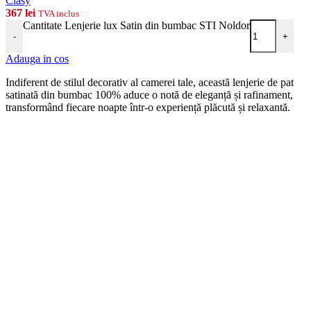
Clasy
367
lei
TVA inclus
Cantitate Lenjerie lux Satin din bumbac STI Noldor
-
+
Adauga in cos
Indiferent de stilul decorativ al camerei tale, această lenjerie de pat
satinată din bumbac 100% aduce o notă de eleganță și rafinament,
transformând fiecare noapte într-o experiență plăcută și relaxantă.