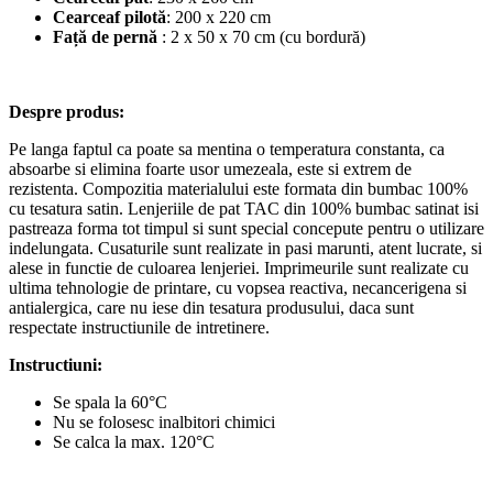
Cearceaf pilotă
: 200 x 220 cm
Față de pernă
: 2 x 50 x 70 cm (cu bordură)
Despre produs:
Pe langa faptul ca poate sa mentina o temperatura constanta, ca
absoarbe si elimina foarte usor umezeala, este si extrem de
rezistenta. Compozitia materialului este formata din bumbac 100%
cu tesatura satin. Lenjeriile de pat TAC din 100% bumbac satinat isi
pastreaza forma tot timpul si sunt special concepute pentru o utilizare
indelungata. Cusaturile sunt realizate in pasi marunti, atent lucrate, si
alese in functie de culoarea lenjeriei. Imprimeurile sunt realizate cu
ultima tehnologie de printare, cu vopsea reactiva, necancerigena si
antialergica, care nu iese din tesatura produsului, daca sunt
respectate instructiunile de intretinere.
Instructiuni:
Se spala la 60°C
Nu se folosesc inalbitori chimici
Se calca la max. 120°C