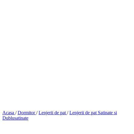
Acasa
/
Dormitor
/
Lenjerii de pat
/
Lenjerii de pat Satinate si
Dublusatinate