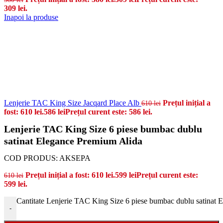
309 lei.
Inapoi la produse
Lenjerie TAC King Size Jacqard Place Alb
Prețul inițial a
610
lei
fost: 610 lei.
586
lei
Prețul curent este: 586 lei.
Lenjerie TAC King Size 6 piese bumbac dublu
satinat Elegance Premium Alida
COD PRODUS:
AKSEPA
Prețul inițial a fost: 610 lei.
599
lei
Prețul curent este:
610
lei
599 lei.
Cantitate Lenjerie TAC King Size 6 piese bumbac dublu satinat 
-