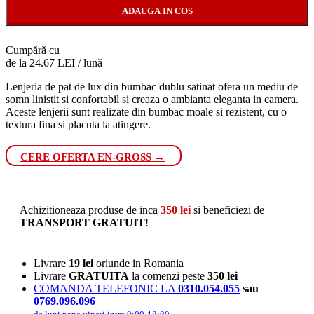
ADAUGA IN COS
Cumpără cu
de la 24.67 LEI / lună
Lenjeria de pat de lux din bumbac dublu satinat ofera un mediu de
somn linistit si confortabil si creaza o ambianta eleganta in camera.
Aceste lenjerii sunt realizate din bumbac moale si rezistent, cu o
textura fina si placuta la atingere.
CERE OFERTA EN-GROSS →
Achizitioneaza produse de inca
350
lei
si beneficiezi de
TRANSPORT GRATUIT
!
Livrare
19 lei
oriunde in Romania
Livrare
GRATUITA
la comenzi peste
350 lei
COMANDA TELEFONIC LA
0310.054.055
sau
0769.096.096