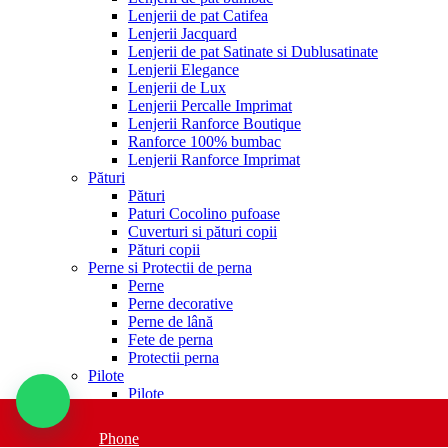
Lenjerii de pat Catifea
Lenjerii Jacquard
Lenjerii de pat Satinate si Dublusatinate
Lenjerii Elegance
Lenjerii de Lux
Lenjerii Percalle Imprimat
Lenjerii Ranforce Boutique
Ranforce 100% bumbac
Lenjerii Ranforce Imprimat
Pături
Pături
Paturi Cocolino pufoase
Cuverturi si pături copii
Pături copii
Perne si Protectii de perna
Perne
Perne decorative
Perne de lână
Fete de perna
Protectii perna
Pilote
Pilote
Pilote 4 anotimpuri
Pilote puf de gasca
Phone
Pilote din bambus