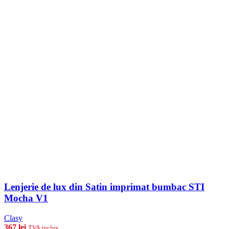
Lenjerie de lux din Satin imprimat bumbac STI
Mocha V1
Clasy
367
lei
TVA inclus