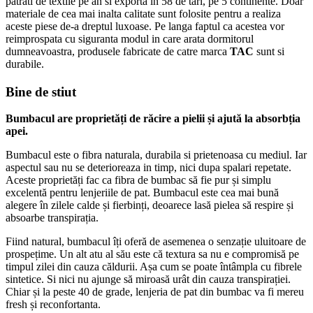
patrati de textile pe an si exporta in 58 de tari, pe 5 continente. Doar
materiale de cea mai inalta calitate sunt folosite pentru a realiza
aceste piese de-a dreptul luxoase. Pe langa faptul ca acestea vor
reimprospata cu siguranta modul in care arata dormitorul
dumneavoastra, produsele fabricate de catre marca
TAC
sunt si
durabile.
Bine de stiut
Bumbacul are proprietăți de răcire a pielii și ajută la absorbția
apei.
Bumbacul este o fibra naturala, durabila si prietenoasa cu mediul. Iar
aspectul sau nu se deterioreaza in timp, nici dupa spalari repetate.
Aceste proprietăți fac ca fibra de bumbac să fie pur și simplu
excelentă pentru lenjeriile de pat. Bumbacul este cea mai bună
alegere în zilele calde și fierbinți, deoarece lasă pielea să respire și
absoarbe transpirația.
Fiind natural, bumbacul îți oferă de asemenea o senzație uluitoare de
prospețime. Un alt atu al său este că textura sa nu e compromisă pe
timpul zilei din cauza căldurii. Așa cum se poate întâmpla cu fibrele
sintetice. Si nici nu ajunge să miroasă urât din cauza transpirației.
Chiar și la peste 40 de grade, lenjeria de pat din bumbac va fi mereu
fresh și reconfortanta.