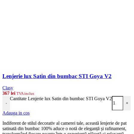
Lenjerie lux Satin din bumbac STI Goya V2
Clasy
367
lei
TVA inclus
Cantitate Lenjerie lux Satin din bumbac STI Goya V2
-
+
Adauga in cos
Indiferent de stilul decorativ al camerei tale, această lenjerie de pat
satinată din bumbac 100% aduce o notă de eleganță și rafinament,
transformând fiecare noapte într-o experiență plăcută și relaxantă.