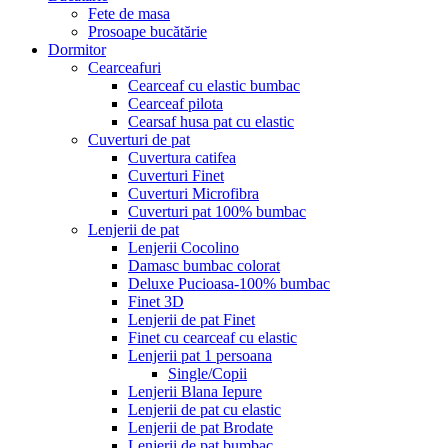
Fete de masa
Prosoape bucătărie
Dormitor
Cearceafuri
Cearceaf cu elastic bumbac
Cearceaf pilota
Cearsaf husa pat cu elastic
Cuverturi de pat
Cuvertura catifea
Cuverturi Finet
Cuverturi Microfibra
Cuverturi pat 100% bumbac
Lenjerii de pat
Lenjerii Cocolino
Damasc bumbac colorat
Deluxe Pucioasa-100% bumbac
Finet 3D
Lenjerii de pat Finet
Finet cu cearceaf cu elastic
Lenjerii pat 1 persoana
Single/Copii
Lenjerii Blana Iepure
Lenjerii de pat cu elastic
Lenjerii de pat Brodate
Lenjerii de pat bumbac