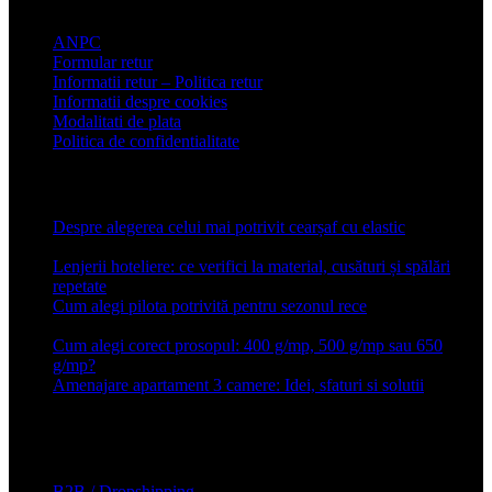
ANPC
Formular retur
Informatii retur – Politica retur
Informatii despre cookies
Modalitati de plata
Politica de confidentialitate
Articole recente
Despre alegerea celui mai potrivit cearșaf cu elastic
13 iulie
2026
Lenjerii hoteliere: ce verifici la material, cusături și spălări
repetate
24 iunie 2026
Cum alegi pilota potrivită pentru sezonul rece
26 ianuarie
2026
Cum alegi corect prosopul: 400 g/mp, 500 g/mp sau 650
g/mp?
26 ianuarie 2026
Amenajare apartament 3 camere: Idei, sfaturi si solutii
16 mai
2025
Conforter.ro
B2B / Dropshipping