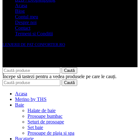
Acasa
Blog
Contul meu
Despre noi
Contact
Termeni si Conditii
LENJERII DE PAT CONFORTER.RO
NMS Avante Consulting SRL
Caută
Începe să tastezi pentru a vedea produsele pe care le cauți.
Caută
Acasa
Merino by THS
Baie
Halate de baie
Prosoape bumbac
Seturi de prosoape
Set baie
Prosoape de plaja si spa
Bucatarie