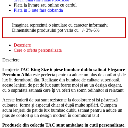
de luni pana vineri intre 9:00-18:00
Plata la livrare sau online cu cardul
Plata in 3 rate fara dobanda
Imaginea reprezintă o simulare cu caracter informativ.
Dimensiunile produsului pot varia cu +/- 3%-6%.
Descriere
Cere o oferta personalizata
Descriere
Lenjerie TAC King Size 6 piese bumbac dublu satinat Elegance
Premium Alida
este perfecta pentru a aduce un plus de confort și de
lux în dormitorul tău. Realizate din bumbac de calitate superioară,
aceste lenjerii de pat de lux sunt foarte moi și au un design elegant,
cu o suprafață satinată care îţi va oferi un somn odihnitor și relaxant.
Aceste lenjerii de pat sunt rezistente la decolorare și îşi păstrează
culoarea, forma și aspectul chiar și după multe spălări. Cumpara
acum lenjerii de pat de lux bumbac dublu satinat pentru a aduce un
plus de confort și un design modern în dormitorul tău!
Produsele din colectia TAC sunt ambalate in cutii personalizate,