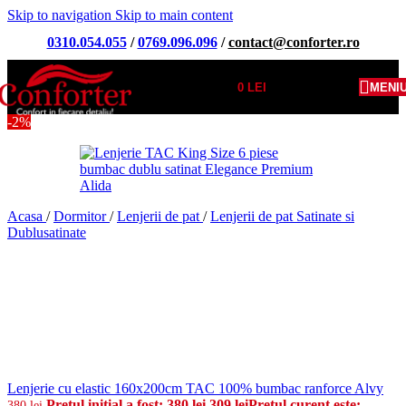
Skip to navigation
Skip to main content
0310.054.055
/
0769.096.096
/
contact@conforter.ro
0
LEI
MENI
-2%
Acasa
/
Dormitor
/
Lenjerii de pat
/
Lenjerii de pat Satinate si
Dublusatinate
Lenjerie cu elastic 160x200cm TAC 100% bumbac ranforce Alvy
Prețul inițial a fost: 380 lei.
309
lei
Prețul curent este:
380
lei