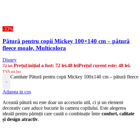
-33%
Pătură pentru copii Mickey 100×140 cm – pătură
fleece moale, Multicolora
Disney
Prețul inițial a fost: 72 lei.
48
lei
Prețul curent este: 48 lei.
72
lei
TVA inclus
Cantitate Pătură pentru copii Mickey 100x140 cm – pătură fleece
-
Adauga in cos
Această pătură nu este doar un accesoriu util, ci și un element
decorativ care aduce bucurie în camera copilului. Este alegerea
ideală pentru părinții care caută o combinație între
confort, calitate
și design atractiv
.