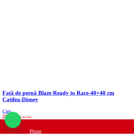
Față de pernă Blaze Ready to Race-40×40 cm
Catifea-Disney
Cars
25
lei
TVA inclus
Cantitate Față de pernă Blaze Ready to Race-40x40 cm Catifea-
-
Phone