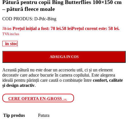
Pătură pentru copii Bing Butterflies 100×150 cm
– pătură fleece moale
COD PRODUS:
D-Pdc-Bing
Prețul inițial a fost: 78 lei.
58
lei
Prețul curent este: 58 lei.
78
lei
TVA inclus
in stoc
ADAUGA IN COS
Această pătură nu este doar un accesoriu util, ci și un element
decorativ care aduce bucurie în camera copilului. Este alegerea
ideală pentru părinții care caută o combinație între
confort, calitate
și design atractiv
.
CERE OFERTA EN-GROSS →
Tip produs
Patura