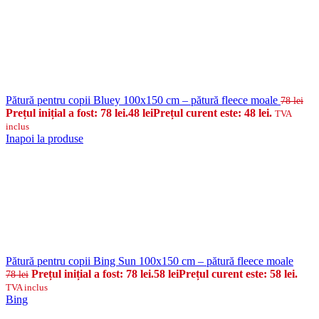
Pătură pentru copii Bluey 100x150 cm – pătură fleece moale
78
lei
Prețul inițial a fost: 78 lei.
48
lei
Prețul curent este: 48 lei.
TVA
inclus
Inapoi la produse
Pătură pentru copii Bing Sun 100x150 cm – pătură fleece moale
Prețul inițial a fost: 78 lei.
58
lei
Prețul curent este: 58 lei.
78
lei
TVA inclus
Bing