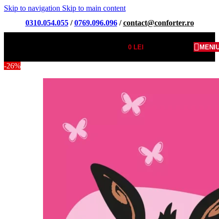
Skip to navigation
Skip to main content
0310.054.055
/
0769.096.096
/
contact@conforter.ro
0
LEI
MENI
-26%