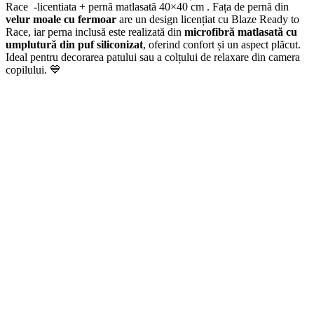
Race -licentiata + pernă matlasată 40×40 cm . Fața de pernă din
velur moale cu fermoar
are un design licențiat cu Blaze Ready to
Race, iar perna inclusă este realizată din
microfibră matlasată cu
umplutură din puf siliconizat
, oferind confort și un aspect plăcut.
Ideal pentru decorarea patului sau a colțului de relaxare din camera
copilului. 💙