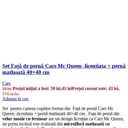
Set Față de pernă Cars Mc Queen -licentiata + pernă
matlasată 40×40 cm
Cars
Prețul inițial a fost: 59 lei.
43
lei
Prețul curent este: 43 lei.
59
lei
TVA inclus
Adauga in cos
Set pentru camera copiilor format din Față de pernă Cars Mc
Queen -licentiata + pernă matlasată 40×40 cm . Fața de pernă din
velur moale cu fermoar
are un design licențiat cu Cars Mc Queen,
iar perna inclusă este realizată din
microfibră matlasată cu