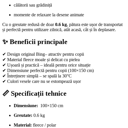
călătorii sau grădiniță
momente de relaxare la desene animate
Cu o greutate redusă de doar
0.6 kg
, pătura este ușor de transportat
și perfectă pentru utilizare zilnică, atât acasă, cât și în deplasare.
✨ Beneficii principale
✔ Design original Bing– atractiv pentru copii
✔ Material fleece moale și delicat cu pielea
✔ Ușoară și practică – ideală pentru orice situație
✔ Dimensiune perfectă pentru copii (100×150 cm)
✔ Întreținere simplă – se spală la 30°C
✔ Culori vesele care nu se estompează ușor
📏 Specificații tehnice
Dimensiune:
100×150 cm
Greutate:
0.6 kg
Material:
fleece / polar