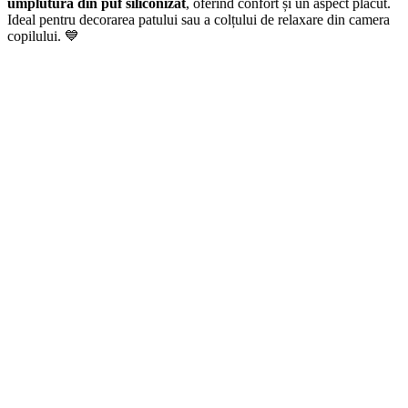
umplutură din puf siliconizat
, oferind confort și un aspect plăcut.
Ideal pentru decorarea patului sau a colțului de relaxare din camera
copilului. 💙