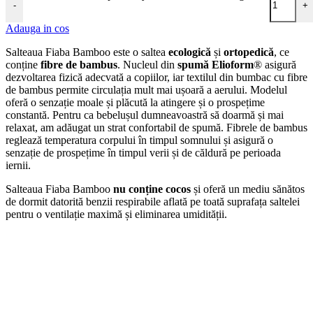
-
+
Adauga in cos
Salteaua Fiaba Bamboo este o saltea
ecologică
și
ortopedică
, ce
conține
fibre de bambus
. Nucleul din
spumă Elioform
® asigură
dezvoltarea fizică adecvată a copiilor, iar textilul din bumbac cu fibre
de bambus permite circulația mult mai ușoară a aerului. Modelul
oferă o senzație moale și plăcută la atingere și o prospețime
constantă. Pentru ca bebelușul dumneavoastră să doarmă și mai
relaxat, am adăugat un strat confortabil de spumă. Fibrele de bambus
reglează temperatura corpului în timpul somnului și asigură o
senzație de prospețime în timpul verii și de căldură pe perioada
iernii.
Salteaua Fiaba Bamboo
nu conține cocos
și oferă un mediu sănătos
de dormit datorită benzii respirabile aflată pe toată suprafața saltelei
pentru o ventilație maximă și eliminarea umidității.