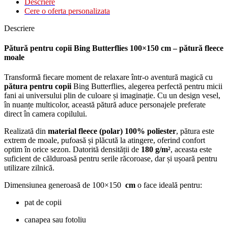
Descriere
Cere o oferta personalizata
Descriere
Pătură pentru copii Bing Butterflies 100×150 cm – pătură fleece
moale
Transformă fiecare moment de relaxare într-o aventură magică cu
pătura pentru copii
Bing Butterflies, alegerea perfectă pentru micii
fani ai universului plin de culoare și imaginație. Cu un design vesel,
în nuanțe multicolor, această pătură aduce personajele preferate
direct în camera copilului.
Realizată din
material fleece (polar) 100% poliester
, pătura este
extrem de moale, pufoasă și plăcută la atingere, oferind confort
optim în orice sezon. Datorită densității de
180 g/m²
, aceasta este
suficient de călduroasă pentru serile răcoroase, dar și ușoară pentru
utilizare zilnică.
Dimensiunea generoasă de 100×150
cm
o face ideală pentru:
pat de copii
canapea sau fotoliu