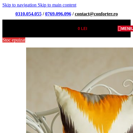
Skip to navigation
Skip to main content
0310.054.055
/
0769.096.096
/
contact@conforter.ro
0
LEI
MENI
Stoc epuizat