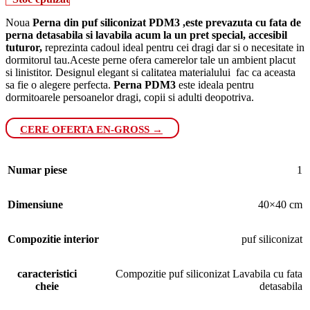
Noua
Perna din puf siliconizat PDM3 ,este prevazuta cu fata de
perna detasabila si lavabila acum la un pret special, accesibil
tuturor,
reprezinta cadoul ideal pentru cei dragi dar si o necesitate in
dormitorul tau.Aceste perne ofera camerelor tale un ambient placut
si linistitor. Designul elegant si calitatea materialului fac ca aceasta
sa fie o alegere perfecta.
Perna PDM3
este ideala pentru
dormitoarele persoanelor dragi, copii si adulti deopotriva.
CERE OFERTA EN-GROSS →
Numar piese
1
Dimensiune
40×40 cm
Compozitie interior
puf siliconizat
caracteristici
Compozitie puf siliconizat Lavabila cu fata
cheie
detasabila