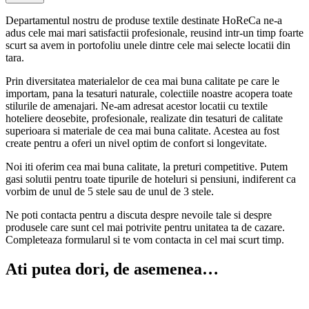
Departamentul nostru de produse textile destinate HoReCa ne-a
adus cele mai mari satisfactii profesionale, reusind intr-un timp foarte
scurt sa avem in portofoliu unele dintre cele mai selecte locatii din
tara.
Prin diversitatea materialelor de cea mai buna calitate pe care le
importam, pana la tesaturi naturale, colectiile noastre acopera toate
stilurile de amenajari. Ne-am adresat acestor locatii cu textile
hoteliere deosebite, profesionale, realizate din tesaturi de calitate
superioara si materiale de cea mai buna calitate. Acestea au fost
create pentru a oferi un nivel optim de confort si longevitate.
Noi iti oferim cea mai buna calitate, la preturi competitive. Putem
gasi solutii pentru toate tipurile de hoteluri si pensiuni, indiferent ca
vorbim de unul de 5 stele sau de unul de 3 stele.
Ne poti contacta pentru a discuta despre nevoile tale si despre
produsele care sunt cel mai potrivite pentru unitatea ta de cazare.
Completeaza formularul si te vom contacta in cel mai scurt timp.
Ati putea dori, de asemenea…