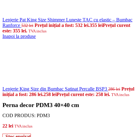
Lenjerie Pat King Size Shimmer Luneste TAC cu elastic – Bumbac
Ranforce
Prețul inițial a fost: 532 lei.
355
lei
Prețul curent
532
lei
este: 355 lei.
TVA inclus
Inapoi la produse
Lenjerie King Size din Bumbac Satinat Percalle BSP3
Prețul
286
lei
inițial a fost: 286 lei.
258
lei
Prețul curent este: 258 lei.
TVA inclus
Perna decor PDM3 40×40 cm
COD PRODUS:
PDM3
22
lei
TVA inclus
Stoc epuizat