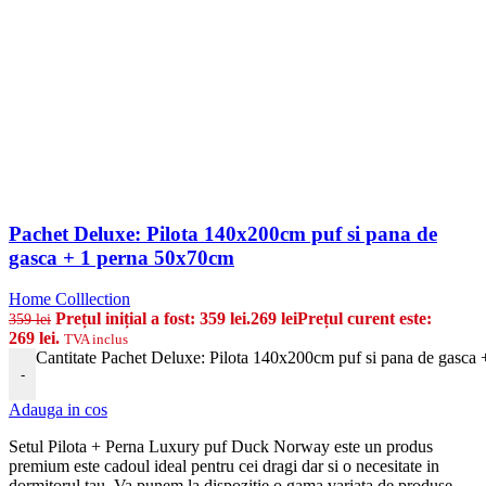
Pachet Deluxe: Pilota 140x200cm puf si pana de
gasca + 1 perna 50x70cm
Home Colllection
Prețul inițial a fost: 359 lei.
269
lei
Prețul curent este:
359
lei
269 lei.
TVA inclus
Cantitate Pachet Deluxe: Pilota 140x200cm puf si pana de gasca
-
Adauga in cos
Setul Pilota + Perna Luxury puf Duck Norway este un produs
premium
este cadoul ideal pentru cei dragi dar si o necesitate in
dormitorul tau. Va punem la dispozitie o gama variata de produse,