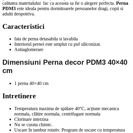
calitatea materialului fac ca aceasta sa fie o alegere perfecta.
Perna
PDM3
este ideala pentru dormitoarele persoanelor dragi, copii si
adulti deopotriva.
Caracteristici
fata de perna detasabila si lavabila
Interiorul pernei este umplut cu puf siliconizat.
Antiaglomerare
Dimensiuni Perna decor PDM3 40×40
cm
1 perna 40×40 cm
Intretinere
Temperatura maxima de spălare 40°C, acțiune mecanica
normala, clătire normala, centrifugare normala
Clorinare interzisa
Nu se curata chimic.
Uscare în tambur rotativ. Program de uscare cu temperatura