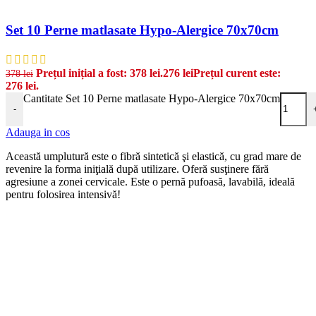
Set 10 Perne matlasate Hypo-Alergice 70x70cm
Prețul inițial a fost: 378 lei.
276
lei
Prețul curent este:
378
lei
276 lei.
Cantitate Set 10 Perne matlasate Hypo-Alergice 70x70cm
-
Adauga in cos
Această umplutură este o fibră sintetică şi elastică, cu grad mare de
revenire la forma iniţială după utilizare. Oferă susţinere fără
agresiune a zonei cervicale. Este o pernă pufoasă, lavabilă, ideală
pentru folosirea intensivă!