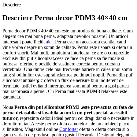
Descriere
Descriere Perna decor PDM3 40×40 cm
Perna decor PDM3 40×40 cm este un produs de buna calitate. Cum
alegem cea mai buna perna, adaptata nevoilor noastre? Un articol
interesant poate fi citit
aici.
Perna este un accesoriu esential cand
vine vorba despre un somn de calitate. Perna este usoara si ofera un
confort sporit. Mai mult, umplutura interioara, ce are o compozitie
exclusiv din puf siliconizat,ceea ce face ca perna sa fie moale si
pufoasa, oferind o pozitie de sustinere corecta pentru coloana
vertebrala. Una dintre cele mai frecvente bariere in calea unui somn
lung si odihnitor este suprainclazirea pe timpul noptii. Perna din puf
siliconizat antialergic ofera un flux de aerisire bun indiferent de
fermitate, astfel evitand intreruperea somnului pentru a gasi partea
mai racoroasa a pernei. Cu Perna matlasata
PDM3
relaxarea este
garantata.
Noua
Perna din puf siliconizat PDM3 ,este prevazuta cu fata de
perna detasabila si lavabila acum la un pret special, accesibil
tuturor,
reprezinta cadoul ideal pentru cei dragi dar si o necesitate in
dormitorul tau.Aceste perne ofera camerelor tale un ambient placut
si linistitor. Magazinul online
Conforter
oferta o oferta corecta si o
gama variata de produse, pentru gustul fiecaruia. Designul elegant si