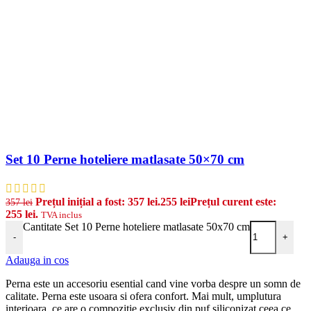
Set 10 Perne hoteliere matlasate 50×70 cm
Prețul inițial a fost: 357 lei.
255
lei
Prețul curent este:
357
lei
255 lei.
TVA inclus
Cantitate Set 10 Perne hoteliere matlasate 50x70 cm
-
+
Adauga in cos
Perna este un accesoriu esential cand vine vorba despre un somn de
calitate. Perna este usoara si ofera confort. Mai mult, umplutura
interioara, ce are o compozitie exclusiv din puf siliconizat,ceea ce