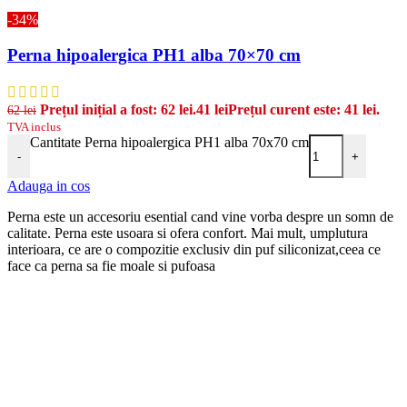
-34%
Perna hipoalergica PH1 alba 70×70 cm
Prețul inițial a fost: 62 lei.
41
lei
Prețul curent este: 41 lei.
62
lei
TVA inclus
Cantitate Perna hipoalergica PH1 alba 70x70 cm
-
+
Adauga in cos
Perna este un accesoriu esential cand vine vorba despre un somn de
calitate. Perna este usoara si ofera confort. Mai mult, umplutura
interioara, ce are o compozitie exclusiv din puf siliconizat,ceea ce
face ca perna sa fie moale si pufoasa