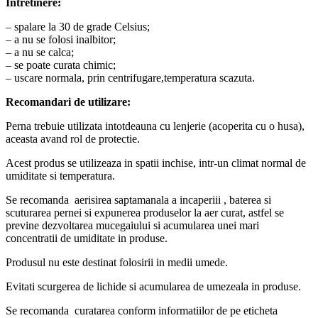
Intretinere:
– spalare la 30 de grade Celsius;
– a nu se folosi inalbitor;
– a nu se calca;
– se poate curata chimic;
– uscare normala, prin centrifugare,temperatura scazuta.
Recomandari de utilizare:
Perna trebuie utilizata intotdeauna cu lenjerie (acoperita cu o husa),
aceasta avand rol de protectie.
Acest produs se utilizeaza in spatii inchise, intr-un climat normal de
umiditate si temperatura.
Se recomanda aerisirea saptamanala a incaperiii , baterea si
scuturarea pernei si expunerea produselor la aer curat, astfel se
previne dezvoltarea mucegaiului si acumularea unei mari
concentratii de umiditate in produse.
Produsul nu este destinat folosirii in medii umede.
Evitati scurgerea de lichide si acumularea de umezeala in produse.
Se recomanda curatarea conform informatiilor de pe eticheta