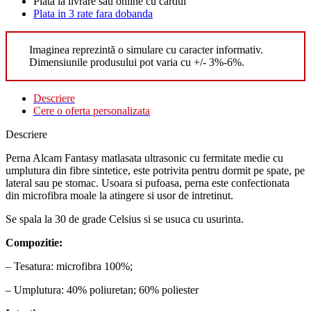
Plata la livrare sau online cu cardul
Plata in 3 rate fara dobanda
Imaginea reprezintă o simulare cu caracter informativ.
Dimensiunile produsului pot varia cu +/- 3%-6%.
Descriere
Cere o oferta personalizata
Descriere
Perna Alcam Fantasy matlasata ultrasonic cu fermitate medie cu
umplutura din fibre sintetice, este potrivita pentru dormit pe spate, pe
lateral sau pe stomac. Usoara si pufoasa, perna este confectionata
din microfibra moale la atingere si usor de intretinut.
Se spala la 30 de grade Celsius si se usuca cu usurinta.
Compozitie:
– Tesatura: microfibra 100%;
– Umplutura: 40% poliuretan; 60% poliester