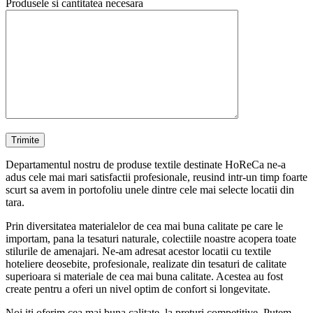
Produsele si cantitatea necesara
Departamentul nostru de produse textile destinate HoReCa ne-a
adus cele mai mari satisfactii profesionale, reusind intr-un timp foarte
scurt sa avem in portofoliu unele dintre cele mai selecte locatii din
tara.
Prin diversitatea materialelor de cea mai buna calitate pe care le
importam, pana la tesaturi naturale, colectiile noastre acopera toate
stilurile de amenajari. Ne-am adresat acestor locatii cu textile
hoteliere deosebite, profesionale, realizate din tesaturi de calitate
superioara si materiale de cea mai buna calitate. Acestea au fost
create pentru a oferi un nivel optim de confort si longevitate.
Noi iti oferim cea mai buna calitate, la preturi competitive. Putem