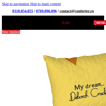
Skip to navigation
Skip to main content
0310.054.055
/
0769.096.096
/
contact@conforter.ro
0
LEI
MENI
Stoc epuizat