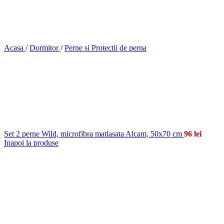
Acasa
/
Dormitor
/
Perne si Protectii de perna
Set 2 perne Wild, microfibra matlasata Alcam, 50x70 cm
96
lei
Inapoi la produse