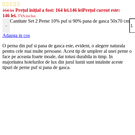
Prețul inițial a fost: 164 lei.
146
lei
Prețul curent este:
164
lei
146 lei.
TVA inclus
Cantitate Set 2 Perne 10% puf si 90% pana de gasca 50x70 cm
-
Adauga in cos
O perna din puf si pana de gasca este, evident, o alegere naturala
pentru cele mai multe persoane. Acest tip de umplere al unei perne o
face pe aceasta foarte moale, dar totusi durabila in timp. In
majoritatea hotelurilor de lux din jurul lumii sunt intalnite aceste
tipuri de perne puf si pana de gasca.