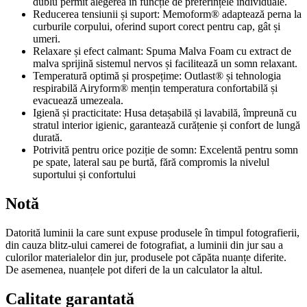
dublu permit alegerea în funcție de preferințele individuale.
Reducerea tensiunii și suport: Memoform® adaptează perna la
curburile corpului, oferind suport corect pentru cap, gât și
umeri.
Relaxare și efect calmant: Spuma Malva Foam cu extract de
malva sprijină sistemul nervos și facilitează un somn relaxant.
Temperatură optimă și prospețime: Outlast® și tehnologia
respirabilă Airyform® mențin temperatura confortabilă și
evacuează umezeala.
Igienă și practicitate: Husa detașabilă și lavabilă, împreună cu
stratul interior igienic, garantează curățenie și confort de lungă
durată.
Potrivită pentru orice poziție de somn: Excelentă pentru somn
pe spate, lateral sau pe burtă, fără compromis la nivelul
suportului și confortului
Notă
Datorită luminii la care sunt expuse produsele în timpul fotografierii,
din cauza blitz-ului camerei de fotografiat, a luminii din jur sau a
culorilor materialelor din jur, produsele pot căpăta nuanțe diferite.
De asemenea, nuanțele pot diferi de la un calculator la altul.
Calitate garantată