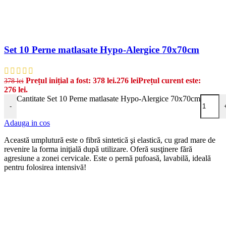
Set 10 Perne matlasate Hypo-Alergice 70x70cm
Prețul inițial a fost: 378 lei.
276
lei
Prețul curent este:
378
lei
276 lei.
Cantitate Set 10 Perne matlasate Hypo-Alergice 70x70cm
-
Adauga in cos
Această umplutură este o fibră sintetică şi elastică, cu grad mare de
revenire la forma iniţială după utilizare. Oferă susţinere fără
agresiune a zonei cervicale. Este o pernă pufoasă, lavabilă, ideală
pentru folosirea intensivă!