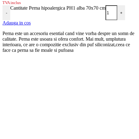
TVA inclus
Cantitate Perna hipoalergica PH1 alba 70x70 cm
-
+
Adauga in cos
Perna este un accesoriu esential cand vine vorba despre un somn de
calitate. Perna este usoara si ofera confort. Mai mult, umplutura
interioara, ce are o compozitie exclusiv din puf siliconizat,ceea ce
face ca perna sa fie moale si pufoasa