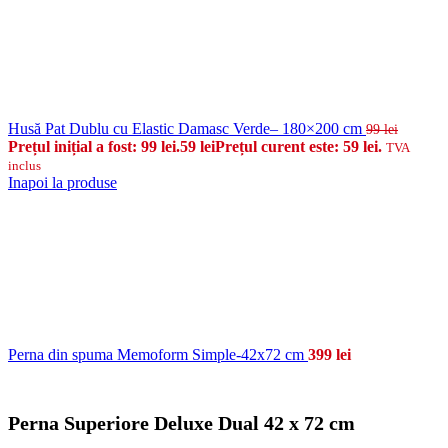
Husă Pat Dublu cu Elastic Damasc Verde– 180×200 cm
99
lei
Prețul inițial a fost: 99 lei.
59
lei
Prețul curent este: 59 lei.
TVA
inclus
Inapoi la produse
Perna din spuma Memoform Simple-42x72 cm
399
lei
Perna Superiore Deluxe Dual 42 x 72 cm