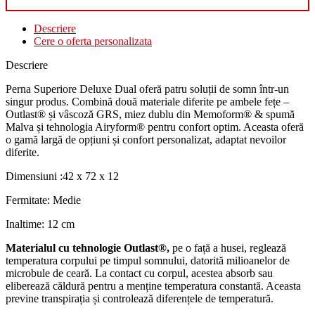
Descriere
Cere o oferta personalizata
Descriere
Perna Superiore Deluxe Dual oferă patru soluții de somn într-un
singur produs. Combină două materiale diferite pe ambele fețe –
Outlast® și vâscoză GRS, miez dublu din Memoform® & spumă
Malva și tehnologia Airyform® pentru confort optim. Aceasta oferă
o gamă largă de opțiuni și confort personalizat, adaptat nevoilor
diferite.
Dimensiuni :42 x 72 x 12
Fermitate: Medie
Inaltime: 12 cm
Materialul cu tehnologie Outlast®,
pe o față a husei, reglează
temperatura corpului pe timpul somnului, datorită milioanelor de
microbule de ceară. La contact cu corpul, acestea absorb sau
eliberează căldură pentru a menține temperatura constantă. Aceasta
previne transpirația și controlează diferențele de temperatură.