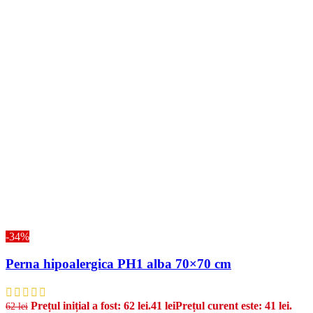
-34%
Perna hipoalergica PH1 alba 70×70 cm
Prețul inițial a fost: 62 lei.
41
lei
Prețul curent este: 41 lei.
62
lei