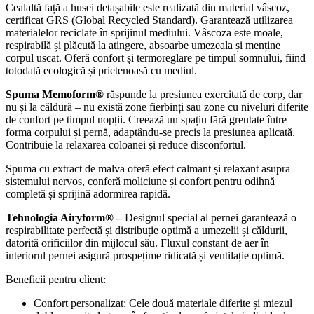
Cealaltă față a husei detașabile este realizată din material vâscoz,
certificat GRS (Global Recycled Standard). Garantează utilizarea
materialelor reciclate în sprijinul mediului. Vâscoza este moale,
respirabilă și plăcută la atingere, absoarbe umezeala și menține
corpul uscat. Oferă confort și termoreglare pe timpul somnului, fiind
totodată ecologică și prietenoasă cu mediul.
Spuma Memoform®
răspunde la presiunea exercitată de corp, dar
nu și la căldură – nu există zone fierbinți sau zone cu niveluri diferite
de confort pe timpul nopții. Creează un spațiu fără greutate între
forma corpului și pernă, adaptându-se precis la presiunea aplicată.
Contribuie la relaxarea coloanei și reduce disconfortul.
Spuma cu extract de malva oferă efect calmant și relaxant asupra
sistemului nervos, conferă moliciune și confort pentru odihnă
completă și sprijină adormirea rapidă.
Tehnologia Airyform® –
Designul special al pernei garantează o
respirabilitate perfectă și distribuție optimă a umezelii și căldurii,
datorită orificiilor din mijlocul său. Fluxul constant de aer în
interiorul pernei asigură prospețime ridicată și ventilație optimă.
Beneficii pentru client:
Confort personalizat: Cele două materiale diferite și miezul