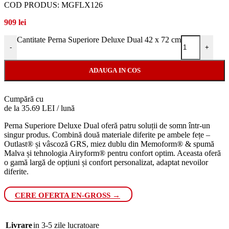
COD PRODUS:
MGFLX126
909
lei
Cantitate Perna Superiore Deluxe Dual 42 x 72 cm
-
+
ADAUGA IN COS
Cumpără cu
de la 35.69 LEI / lună
Perna Superiore Deluxe Dual oferă patru soluții de somn într-un
singur produs. Combină două materiale diferite pe ambele fețe –
Outlast® și vâscoză GRS, miez dublu din Memoform® & spumă
Malva și tehnologia Airyform® pentru confort optim. Aceasta oferă
o gamă largă de opțiuni și confort personalizat, adaptat nevoilor
diferite.
CERE OFERTA EN-GROSS →
Livrare
in 3-5 zile lucratoare