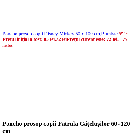
Poncho prosop copii Disney Mickey 50 x 100 cm,Bumbac
85
lei
Prețul inițial a fost: 85 lei.
72
lei
Prețul curent este: 72 lei.
TVA
inclus
Poncho prosop copii Patrula Cățelușilor 60×120
cm