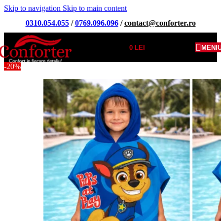
Skip to navigation
Skip to main content
0310.054.055
/
0769.096.096
/
contact@conforter.ro
0
LEI
MENI
-20%