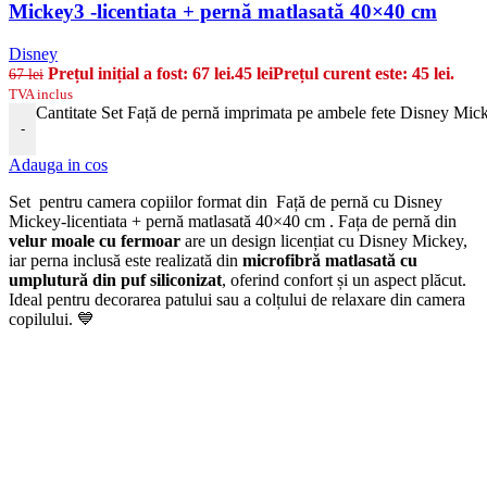
Mickey3 -licentiata + pernă matlasată 40×40 cm
Disney
Prețul inițial a fost: 67 lei.
45
lei
Prețul curent este: 45 lei.
67
lei
TVA inclus
Cantitate Set Față de pernă imprimata pe ambele fete Disney Mick
-
Adauga in cos
Set pentru camera copiilor format din Față de pernă cu Disney
Mickey-licentiata + pernă matlasată 40×40 cm . Fața de pernă din
velur moale cu fermoar
are un design licențiat cu Disney Mickey,
iar perna inclusă este realizată din
microfibră matlasată cu
umplutură din puf siliconizat
, oferind confort și un aspect plăcut.
Ideal pentru decorarea patului sau a colțului de relaxare din camera
copilului. 💙