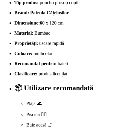
Tip produs:
poncho prosop copii
Brand:
Patrula Cățelușilor
Dimensiune:6
0 x 120 cm
Material:
Bumbac
Proprietăți:
uscare rapidă
Culoare:
multicolor
Recomandat pentru:
baieti
Clasificare:
produs licențiat
📦 Utilizare recomandată
Plajă 🌊
Piscină 🏊‍♀️
Baie acasă 🛁