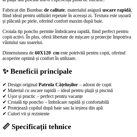
Fabricat din Bumbac
de calitate
, materialul asigură
uscare rapidă
,
fiind ideal pentru utilizări repetate în aceeași zi. Textura este ușoară
și plăcută pe piele, oferind confort maxim după baie.
Croiala tip poncho permite îmbrăcarea rapidă, fiind perfect pentru
copii activi. În plus, oferă libertate de mișcare și protecție împotriva
vântului sau soarelui.
Dimensiunea de
60X120
cm
este potrivită pentru copii, oferind
acoperire optimă și confort în utilizare.
✨ Beneficii principale
✔ Design original
Patrula Cățelușilor
– adorat de copii
✔ Material cu uscare rapidă – ideal pentru plajă și piscină
✔ Ușor și practic – perfect pentru vacanțe
✔ Croială tip poncho – îmbrăcare rapidă și confortabilă
✔ Protejează copilul după baie sau la ieșirea din apă
✔ Culori vii și rezistente
📏 Specificații tehnice