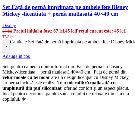
Set Față de pernă imprimata pe ambele fete Disney
Mickey -licentiata + pernă matlasată 40×40 cm
Disney
Prețul inițial a fost: 67 lei.
45
lei
Prețul curent este: 45 lei.
67
lei
TVA inclus
Cantitate Set Față de pernă imprimata pe ambele fete Disney Mick
-
Adauga in cos
Set pentru camera copiilor format din Față de pernă cu Disney
Mickey-licentiata + pernă matlasată 40×40 cm . Fața de pernă din
velur moale cu fermoar
are un design licențiat cu Disney Mickey,
iar perna inclusă este realizată din
microfibră matlasată cu
umplutură din puf siliconizat
, oferind confort și un aspect plăcut.
Ideal pentru decorarea patului sau a colțului de relaxare din camera
copilului. 💙