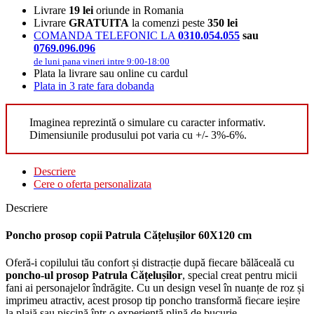
Livrare
19 lei
oriunde in Romania
Livrare
GRATUITA
la comenzi peste
350 lei
COMANDA TELEFONIC LA
0310.054.055
sau
0769.096.096
de luni pana vineri intre 9:00-18:00
Plata la livrare sau online cu cardul
Plata in 3 rate fara dobanda
Imaginea reprezintă o simulare cu caracter informativ.
Dimensiunile produsului pot varia cu +/- 3%-6%.
Descriere
Cere o oferta personalizata
Descriere
Poncho prosop copii Patrula Cățelușilor 60X120 cm
Oferă-i copilului tău confort și distracție după fiecare bălăceală cu
poncho-ul prosop Patrula Cățelușilor
, special creat pentru micii
fani ai personajelor îndrăgite. Cu un design vesel în nuanțe de roz și
imprimeu atractiv, acest prosop tip poncho transformă fiecare ieșire
la plajă sau piscină într-o experiență plină de bucurie.