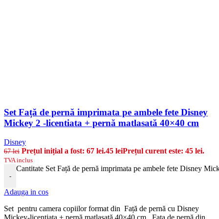
Set Față de pernă imprimata pe ambele fete Disney
Mickey 2 -licentiata + pernă matlasată 40×40 cm
Disney
Prețul inițial a fost: 67 lei.
45
lei
Prețul curent este: 45 lei.
67
lei
TVA inclus
Cantitate Set Față de pernă imprimata pe ambele fete Disney Mick
-
Adauga in cos
Set pentru camera copiilor format din Față de pernă cu Disney
Mickey-licentiata + pernă matlasată 40×40 cm . Fața de pernă din