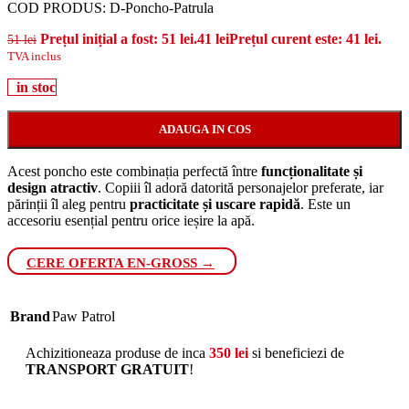
COD PRODUS:
D-Poncho-Patrula
Prețul inițial a fost: 51 lei.
41
lei
Prețul curent este: 41 lei.
51
lei
TVA inclus
in stoc
ADAUGA IN COS
Acest poncho este combinația perfectă între
funcționalitate și
design atractiv
. Copiii îl adoră datorită personajelor preferate, iar
părinții îl aleg pentru
practicitate și uscare rapidă
. Este un
accesoriu esențial pentru orice ieșire la apă.
CERE OFERTA EN-GROSS →
Brand
Paw Patrol
Achizitioneaza produse de inca
350
lei
si beneficiezi de
TRANSPORT GRATUIT
!