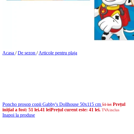
Acasa
/
De sezon
/
Articole pentru plaja
Poncho prosop copii Gabby's Dollhouse 50x115 cm
Prețul
51
lei
inițial a fost: 51 lei.
41
lei
Prețul curent este: 41 lei.
TVA inclus
Inapoi la produse