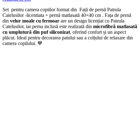
Set pentru camera copiilor format din Față de pernă Patrula
Catelusilor -licentiata + pernă matlasată 40×40 cm . Fața de pernă
din
velur moale cu fermoar
are un design licențiat cu Patrula
Catelusilor, iar perna inclusă este realizată din
microfibră matlasată
cu umplutură din puf siliconizat
, oferind confort și un aspect
plăcut. Ideal pentru decorarea patului sau a colțului de relaxare din
camera copilului. 💙