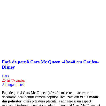
Față de pernă Cars Mc Queen -40×40 cm Catifea-
Disney
Cars
25
lei
TVA inclus
Adauga in cos
Fața de pernă Cars Mc Queen (40×40 cm) este un accesoriu
decorativ ideal pentru camera copiilor. Realizată din
velur moale
din poliester
, oferă o textură plăcută la atingere și un aspect
modern. Designul licențiat cu celebrul personaj Cars Mc Queen și