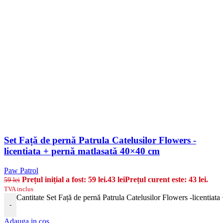
Set Față de pernă Patrula Catelusilor Flowers -
licentiata + pernă matlasată 40×40 cm
Paw Patrol
Prețul inițial a fost: 59 lei.
43
lei
Prețul curent este: 43 lei.
59
lei
TVA inclus
Cantitate Set Față de pernă Patrula Catelusilor Flowers -licentiat
-
Adauga in cos