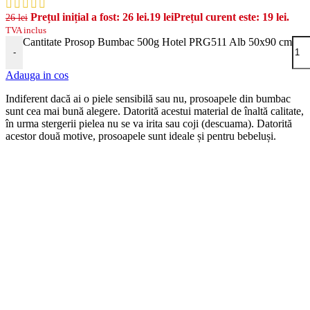
Prețul inițial a fost: 26 lei.
19
lei
Prețul curent este: 19 lei.
26
lei
TVA inclus
Cantitate Prosop Bumbac 500g Hotel PRG511 Alb 50x90 cm
-
Adauga in cos
Indiferent dacă ai o piele sensibilă sau nu, prosoapele din bumbac
sunt cea mai bună alegere. Datorită acestui material de înaltă calitate,
în urma stergerii pielea nu se va irita sau coji (descuama). Datorită
acestor două motive, prosoapele sunt ideale și pentru bebeluși.