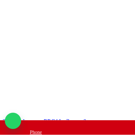
Set puf de gasca PPG10 pilota + 2 perne
Phone