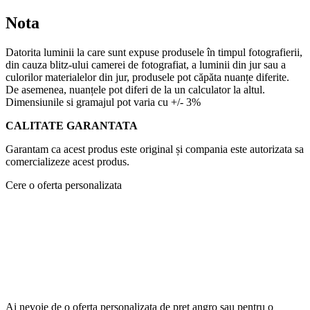
Nota
Datorita luminii la care sunt expuse produsele în timpul fotografierii,
din cauza blitz-ului camerei de fotografiat, a luminii din jur sau a
culorilor materialelor din jur, produsele pot căpăta nuanțe diferite.
De asemenea, nuanțele pot diferi de la un calculator la altul.
Dimensiunile si gramajul pot varia cu +/- 3%
CALITATE GARANTATA
Garantam ca acest produs este original și compania este autorizata sa
comercializeze acest produs.
Cere o oferta personalizata
Ai nevoie de o oferta personalizata de pret angro sau pentru o