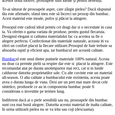
acestor două motive, prosoapele sunt ideale și pentru bebeluși.
Te-ai săturat de prosoapele aspre, care zârgie pielea? Dacă răspunul
tău este afirmativ, sfatul meu este să încerci un prosop din bumbac.
Acest material este moale, pufos și plăcut la atingere.
Prosopul este cadoul ideal pentru cei dragi dar si o necesitate in casa
ta. Va oferim o gama variata de produse, pentru gustul fiecaruia.
Designul elegant si calitatea materialului fac ca acestea sa fie o
alegere perfecta. Confectionat din materiale naturale, aceasta iti va
oferi un confort placut la fiecare utilizare.Prosopul de baie trebuie sa
absoarba rapid și eficient apa, iar bumbacul are această calitate.
Bumbac
ul este unul dintre putinele materiale 100% natural. Acesta
nu doar ca permite pielii sa respire dar este si placut la atingere. Este
recomandat atat pe durata anotimpurior mai reci, cat si in lunile
caldurose datorita proprietatilor sale. Cu alte cuvinte este un material
all-season. O alta calitate a bumbacului este rezistenta, acesta poate
avea o durata lunga de viata. Desi are un pret mai mare decat cele
sintetice, produsele ce au in componenta bumbac poate fi
considerata o investitie pe termen lung.
Indiferent dacă ai o piele sensibilă sau nu, prosoapele din bumbac
sunt cea mai bună alegere. Datorita acestui material de inalta calitate,
în urma utilizarii pielea nu se va irita sau coji (descuama).