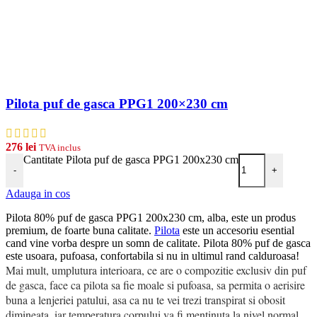
Pilota puf de gasca PPG1 200×230 cm
276
lei
TVA inclus
Cantitate Pilota puf de gasca PPG1 200x230 cm
-
+
Adauga in cos
Pilota 80% puf de gasca PPG1 200x230 cm, alba, este un produs
premium, de foarte buna calitate.
Pilota
este un accesoriu esential
cand vine vorba despre un somn de calitate. Pilota 80% puf de gasca
este usoara, pufoasa, confortabila si nu in ultimul rand calduroasa!
Mai mult, umplutura interioara, ce are o compozitie exclusiv din puf
de gasca, face ca pilota sa fie moale si pufoasa, sa permita o aerisire
buna a lenjeriei patului, asa ca nu te vei trezi transpirat si obosit
dimineata, iar temperatura corpului va fi mentinuta la nivel normal,