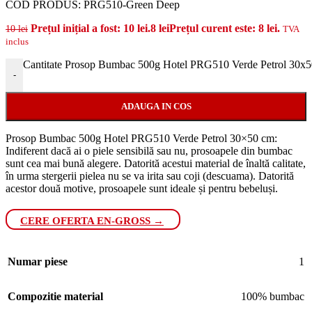
COD PRODUS:
PRG510-Green Deep
Prețul inițial a fost: 10 lei.
8
lei
Prețul curent este: 8 lei.
10
lei
TVA
inclus
Cantitate Prosop Bumbac 500g Hotel PRG510 Verde Petrol 30x
-
ADAUGA IN COS
Prosop Bumbac 500g Hotel PRG510 Verde Petrol 30×50 cm:
Indiferent dacă ai o piele sensibilă sau nu, prosoapele din bumbac
sunt cea mai bună alegere. Datorită acestui material de înaltă calitate,
în urma stergerii pielea nu se va irita sau coji (descuama). Datorită
acestor două motive, prosoapele sunt ideale și pentru bebeluși.
CERE OFERTA EN-GROSS →
Numar piese
1
Compozitie material
100% bumbac