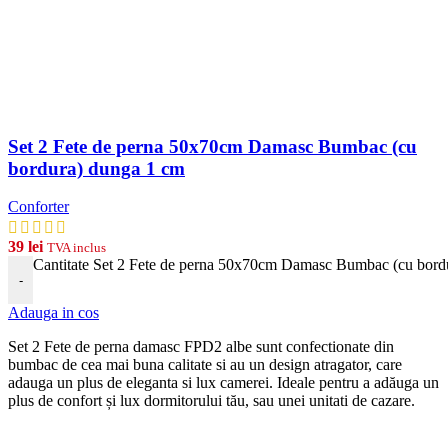
Set 2 Fete de perna 50x70cm Damasc Bumbac (cu
bordura) dunga 1 cm
Conforter
39
lei
TVA inclus
Cantitate Set 2 Fete de perna 50x70cm Damasc Bumbac (cu bord
-
Adauga in cos
Set 2 Fete de perna damasc FPD2 albe
s
unt
conf
ection
ate
din
b
umb
ac
de
ce
a
m
ai
b
una
cal
itate
si
au
un
design
at
rag
ator
,
care
ad
auga
un
plus
de
eleg
anta
si
lux
camerei
. Ideale pentru a adăuga un
plus de confort și lux dormitorului tău, sau unei unitati de cazare.