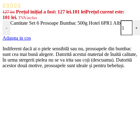
Prețul inițial a fost: 127 lei.
101
lei
Prețul curent este:
127
lei
101 lei.
TVA inclus
Cantitate Set 6 Prosoape Bumbac 500g Hotel 6PR1 Alb
-
+
Adauga in cos
Indiferent dacă ai o piele sensibilă sau nu, prosoapele din bumbac
sunt cea mai bună alegere. Datorită acestui material de înaltă calitate,
în urma stergerii pielea nu se va irita sau coji (descuama). Datorită
acestor două motive, prosoapele sunt ideale și pentru bebeluși.