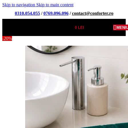
Skip to navigation
Skip to main content
0310.054.055
/
0769.096.096
/
contact@conforter.ro
0
LEI
MENI
-20%