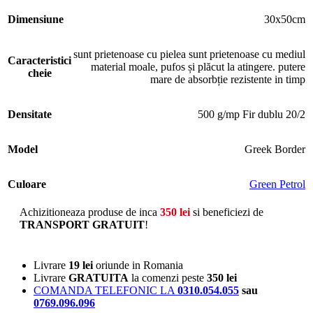
Dimensiune
30x50cm
sunt prietenoase cu pielea sunt prietenoase cu mediul
Caracteristici
material moale, pufos și plăcut la atingere. putere
cheie
mare de absorbție rezistente in timp
Densitate
500 g/mp Fir dublu 20/2
Model
Greek Border
Culoare
Green Petrol
Achizitioneaza produse de inca
350
lei
si beneficiezi de
TRANSPORT GRATUIT
!
Livrare
19 lei
oriunde in Romania
Livrare
GRATUITA
la comenzi peste
350 lei
COMANDA TELEFONIC LA
0310.054.055
sau
0769.096.096