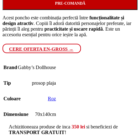
PRE-COMANDĂ
Acest poncho este combinația perfectă între
funcționalitate și
design atractiv
. Copiii îl adoră datorită personajelor preferate, iar
părinții îl aleg pentru
practicitate și uscare rapidă
. Este un
accesoriu esențial pentru orice ieșire la apă.
CERE OFERTA EN-GROSS →
Brand
Gabby’s Dollhouse
Tip
prosop plaja
Culoare
Roz
Dimensiune
70x140cm
Achizitioneaza produse de inca
350
lei
si beneficiezi de
TRANSPORT GRATUIT
!