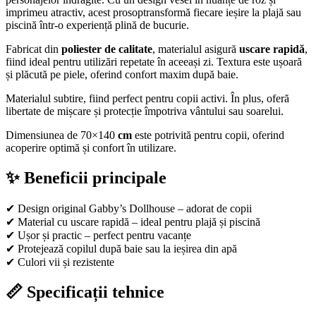
imprimeu atractiv, acest prosoptransformă fiecare ieșire la plajă sau
piscină într-o experiență plină de bucurie.
Fabricat din
poliester de calitate
, materialul asigură
uscare rapidă
,
fiind ideal pentru utilizări repetate în aceeași zi. Textura este ușoară
și plăcută pe piele, oferind confort maxim după baie.
Materialul subtire, fiind perfect pentru copii activi. În plus, oferă
libertate de mișcare și protecție împotriva vântului sau soarelui.
Dimensiunea de 70×140
cm
este potrivită pentru copii, oferind
acoperire optimă și confort în utilizare.
✨ Beneficii principale
✔ Design original Gabby’s Dollhouse – adorat de copii
✔ Material cu uscare rapidă – ideal pentru plajă și piscină
✔ Ușor și practic – perfect pentru vacanțe
✔ Protejează copilul după baie sau la ieșirea din apă
✔ Culori vii și rezistente
📏 Specificații tehnice