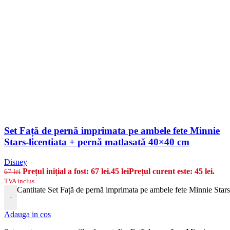
Set Față de pernă imprimata pe ambele fete Minnie
Stars-licentiata + pernă matlasată 40×40 cm
Disney
Prețul inițial a fost: 67 lei.
45
lei
Prețul curent este: 45 lei.
67
lei
TVA inclus
Cantitate Set Față de pernă imprimata pe ambele fete Minnie Star
-
Adauga in cos