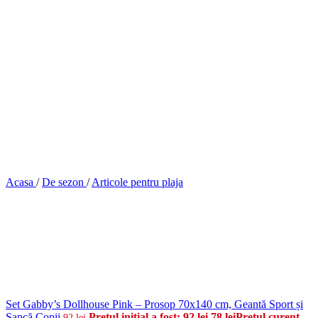
Acasa
/
De sezon
/
Articole pentru plaja
Set Gabby’s Dollhouse Pink – Prosop 70x140 cm, Geantă Sport și
Șapcă Copii
Prețul inițial a fost: 92 lei.
78
lei
Prețul curent
92
lei