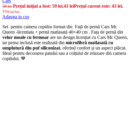
Cars
Prețul inițial a fost: 59 lei.
43
lei
Prețul curent este: 43 lei.
59
lei
TVA inclus
Adauga in cos
Set pentru camera copiilor format din Față de pernă Cars Mc
Queen -licentiata + pernă matlasată 40×40 cm . Fața de pernă din
velur moale cu fermoar
are un design licențiat cu Cars Mc Queen,
iar perna inclusă este realizată din
microfibră matlasată cu
umplutură din puf siliconizat
, oferind confort și un aspect plăcut.
Ideal pentru decorarea patului sau a colțului de relaxare din camera
copilului. 💙