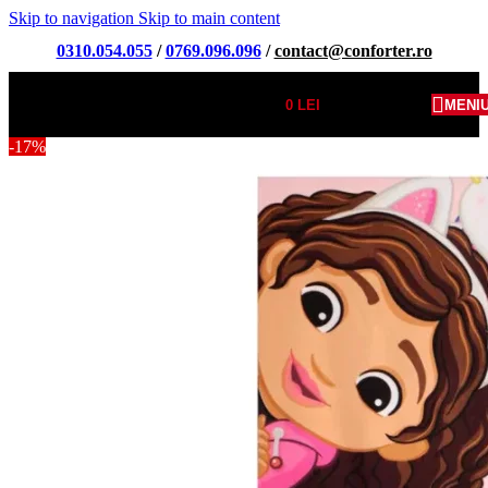
Skip to navigation
Skip to main content
0310.054.055
/
0769.096.096
/
contact@conforter.ro
0
LEI
MENI
-17%