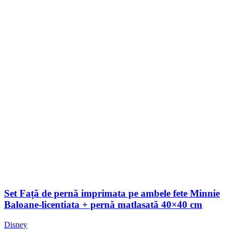
Set Față de pernă imprimata pe ambele fete Minnie
Baloane-licentiata + pernă matlasată 40×40 cm
Disney