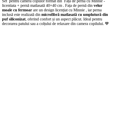
Set pentru camera copiilor format din Față de pernă cu Minnie -
licentiata + pernă matlasată 40×40 cm . Fața de pernă din
velur
moale cu fermoar
are un design licențiat cu Minnie , iar perna
inclusă este realizată din
microfibră matlasată cu umplutură din
puf siliconizat
, oferind confort și un aspect plăcut. Ideal pentru
decorarea patului sau a colțului de relaxare din camera copilului. 💙