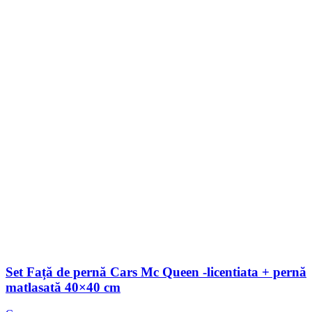
Set Față de pernă Cars Mc Queen -licentiata + pernă
matlasată 40×40 cm