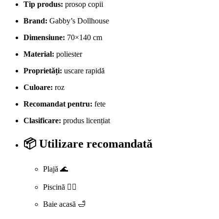
Tip produs:
prosop copii
Brand:
Gabby’s Dollhouse
Dimensiune:
70×140 cm
Material:
poliester
Proprietăți:
uscare rapidă
Culoare:
roz
Recomandat pentru:
fete
Clasificare:
produs licențiat
📦 Utilizare recomandată
Plajă 🌊
Piscină 🏊‍♀️
Baie acasă 🛁