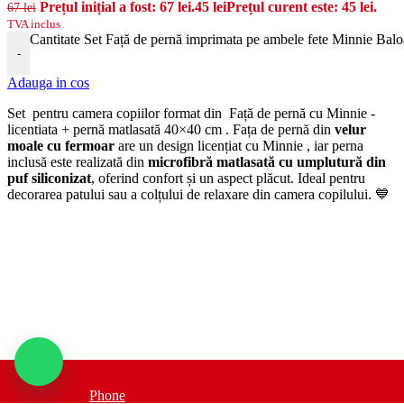
Prețul inițial a fost: 67 lei.
45
lei
Prețul curent este: 45 lei.
67
lei
TVA inclus
Cantitate Set Față de pernă imprimata pe ambele fete Minnie Balo
-
Adauga in cos
Set pentru camera copiilor format din Față de pernă cu Minnie -
licentiata + pernă matlasată 40×40 cm . Fața de pernă din
velur
moale cu fermoar
are un design licențiat cu Minnie , iar perna
inclusă este realizată din
microfibră matlasată cu umplutură din
puf siliconizat
, oferind confort și un aspect plăcut. Ideal pentru
decorarea patului sau a colțului de relaxare din camera copilului. 💙
Phone