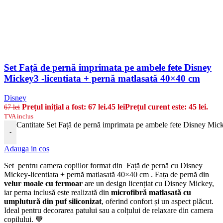
Set Față de pernă imprimata pe ambele fete Disney
Mickey3 -licentiata + pernă matlasată 40×40 cm
Disney
Prețul inițial a fost: 67 lei.
45
lei
Prețul curent este: 45 lei.
67
lei
TVA inclus
Cantitate Set Față de pernă imprimata pe ambele fete Disney Mick
-
Adauga in cos
Set pentru camera copiilor format din Față de pernă cu Disney
Mickey-licentiata + pernă matlasată 40×40 cm . Fața de pernă din
velur moale cu fermoar
are un design licențiat cu Disney Mickey,
iar perna inclusă este realizată din
microfibră matlasată cu
umplutură din puf siliconizat
, oferind confort și un aspect plăcut.
Ideal pentru decorarea patului sau a colțului de relaxare din camera
copilului. 💙