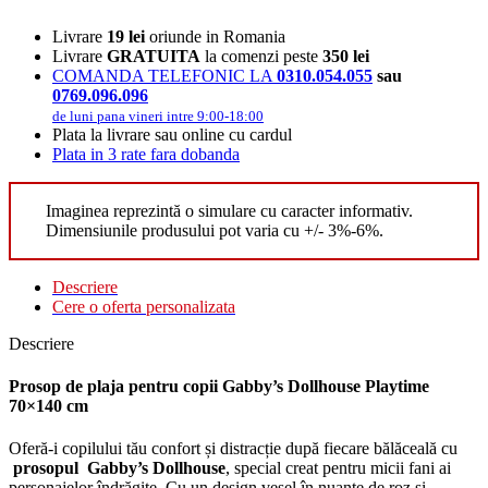
Livrare
19 lei
oriunde in Romania
Livrare
GRATUITA
la comenzi peste
350 lei
COMANDA TELEFONIC LA
0310.054.055
sau
0769.096.096
de luni pana vineri intre 9:00-18:00
Plata la livrare sau online cu cardul
Plata in 3 rate fara dobanda
Imaginea reprezintă o simulare cu caracter informativ.
Dimensiunile produsului pot varia cu +/- 3%-6%.
Descriere
Cere o oferta personalizata
Descriere
Prosop de plaja pentru copii Gabby’s Dollhouse Playtime
70×140 cm
Oferă-i copilului tău confort și distracție după fiecare bălăceală cu
prosopul Gabby’s Dollhouse
, special creat pentru micii fani ai
personajelor îndrăgite. Cu un design vesel în nuanțe de roz și