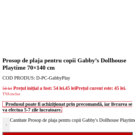
Prosop de plaja pentru copii Gabby’s Dollhouse
Playtime 70×140 cm
COD PRODUS:
D-PC-GabbyPlay
Prețul inițial a fost: 54 lei.
45
lei
Prețul curent este: 45 lei.
54
lei
TVA inclus
Produsul poate fi achiziționat prin precomandă, iar livrarea se
va efectua 5-7 zile lucratoare.
Cantitate Prosop de plaja pentru copii Gabby's Dollhouse Playt
-