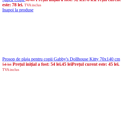
este: 78 lei.
TVA inclus
Inapoi la produse
Prosop de plaja pentru copii Gabby's Dollhouse Kitty 70x140 cm
Prețul inițial a fost: 54 lei.
45
lei
Prețul curent este: 45 lei.
54
lei
TVA inclus